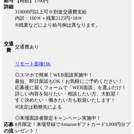
給与
【時給】1700円
詳細
310000円以上可※別途交通費支給
内訳：160Ｈ＋残業2125円×18Ｈ
※残業などにより給与例は異なります。
交通
交通費あり
費
リモート面接OK
◎スマホで簡単！WEB面談実施中！
最短、即日面談もOK！お気軽にご予約ください！
応募後に届くフォームで「WEB面談」を選ぶだけ！
詳しい内容を知りたい・相談したい方、大歓迎！
すぐ決めたい・働きたい方も歓迎いたします！
※決定は勤務先による
◎来場面談者限定キャンペーン実施中！
8月限定！来場登録でAmazonギフトカード3,000円分プ
応募
レゼント！
の流