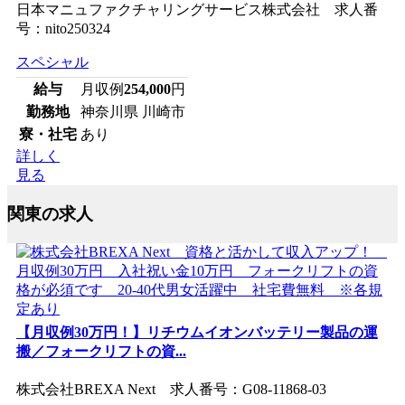
日本マニュファクチャリングサービス株式会社 求人番
号：nito250324
スペシャル
給与
月収例
254,000
円
勤務地
神奈川県 川崎市
寮・社宅
あり
詳しく
見る
関東の求人
【月収例30万円！】リチウムイオンバッテリー製品の運
搬／フォークリフトの資...
株式会社BREXA Next 求人番号：G08-11868-03