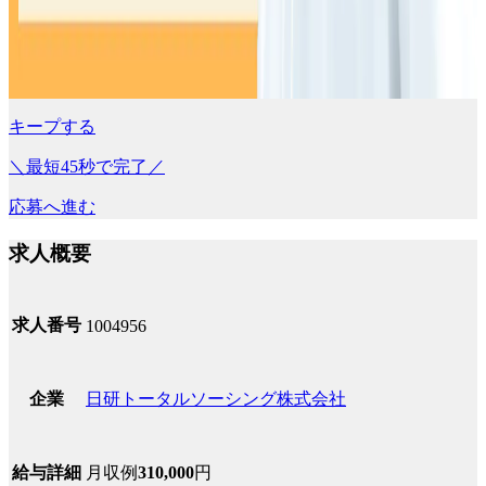
キープする
＼最短45秒で完了／
応募へ進む
求人概要
求人番号
1004956
日研トータルソーシング株式会社
企業
月収例
310,000
円
給与詳細