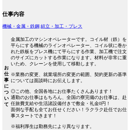
仕事内容
機械・金属・鉄鋼
組立・加工・プレス
金属加工のマシンオペレーターです。コイル材（鉄）を
平らにする機械のラインオペレーター、コイル状に巻か
れた鉄板をプレス機にて平らにする作業、加工機で注文
のサイズにカットする作業になります。材料が非常に重
いため、クレーンを使用して移動します。
お
仕
※業務の変更、就業場所の変更の範囲、契約更新の基準
事
については面談時にお伝えします。
に
◎この他、全国各地にお仕事たくさんあります！
つ
通勤のお仕事はもちろん、全国の寮完備のお仕事は、赴
い
任旅費支給や生活諸設備付きで敷金・礼金0円！
て
面倒な手配も全てお任せください！ラクラク赴任でお仕
事スタートできます！
※福利厚生は勤務先により異なります。