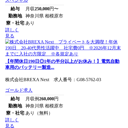
スペシャル
給与
月収
250,000
円〜
勤務地
神奈川県 相模原市
寮・社宅
あり
詳しく
見る
【年間休日190日◎1年の半分以上がお休み！】電気自動
車用のバッテリー製造...
株式会社BREXA Next 求人番号：G08-5762-03
ゴールド求人
給与
月収例
260,000
円
勤務地
神奈川県 相模原市
寮・社宅
あり（無料）
詳しく
見る