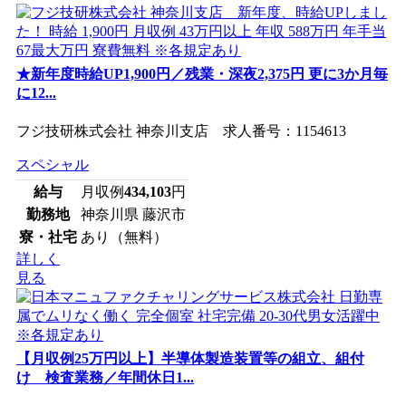
★新年度時給UP1,900円／残業・深夜2,375円 更に3か月毎
に12...
フジ技研株式会社 神奈川支店 求人番号：1154613
スペシャル
給与
月収例
434,103
円
勤務地
神奈川県 藤沢市
寮・社宅
あり（無料）
詳しく
見る
【月収例25万円以上】半導体製造装置等の組立、組付
け 検査業務／年間休日1...