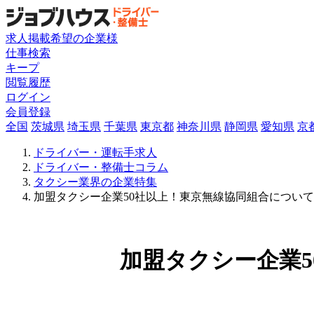
求人掲載希望の企業様
仕事検索
キープ
閲覧履歴
ログイン
会員登録
全国
茨城県
埼玉県
千葉県
東京都
神奈川県
静岡県
愛知県
京
ドライバー・運転手求人
ドライバー・整備士コラム
タクシー業界の企業特集
加盟タクシー企業50社以上！東京無線協同組合につい
加盟タクシー企業