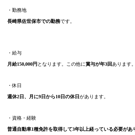
・勤務地
長崎県佐世保市での勤務
です。
・給与
月給150,000円
となります。この他に
賞与が年3回
あります
・休日
週休2日、月に9日から10日の休日
があります。
・資格・経験
普通自動車1種免許を取得して3年以上経っている必要があ