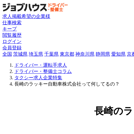
求人掲載希望の企業様
仕事検索
キープ
閲覧履歴
ログイン
会員登録
全国
茨城県
埼玉県
千葉県
東京都
神奈川県
静岡県
愛知県
京
ドライバー・運転手求人
ドライバー・整備士コラム
タクシー求人企業特集
長崎のラッキー自動車株式会社って何してるの？
長崎のラ