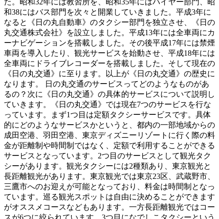
た。昭和32年には教習所を、昭和35年にはハイヤー部門、昭
和38にはバス部門を次々と開業していきました。平成3年に
なると《日の丸自動車》のタクシー部門を独立させ、《日の
丸交通株式会社》を設立しました。平成13年には全車両にカ
ーナビゲーションを搭載しました。その後平成17年には禁煙
車両を導入したり、観光サービスを始動させ、平成18年には
全車両にドライブレコーダーを搭載しました。そして現在の
《日の丸交通》に至ります。以上が《日の丸交通》の歴史に
なります。 日の丸交通のサービスってどのようなものがあ
るの？次に《日の丸交通》の具体的サービスについて説明し
ていきます。《日の丸交通》では現在7つのサービスを行な
っています。まず1つ目は定額タクシーサービスです。具体
的にどのようなサービスかというと、都内の一部地域からの
成田空港、羽田空港、東京ディズニーリゾートに行く際の料
金が距離制や時間制ではなく、定額で利用することができる
サービスとなっています。2つ目のサービスとして観光タク
シーがあります。観光タクシーには2種類あり、東京観光と
長距離観光があります。東京観光では東京23区、武蔵野市、
三鷹市へのお迎えが可能となっており、料金は時間制となっ
ています。巡る観光スポットは自由に決めることができます
がオススメコースなどもあります。一方長距離観光ではコー
スが6つに絞られています。3つ目になでしこタクシーという