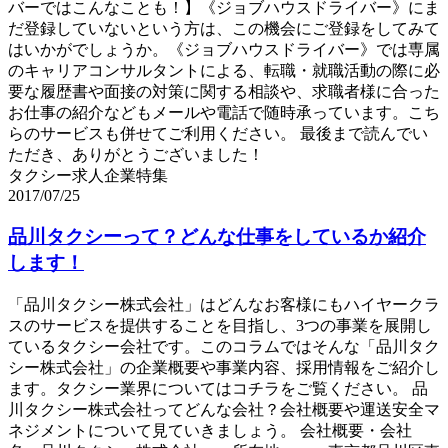
バーではこんなことも！】《ジョブハウスドライバー》にま
だ登録していないという方は、この機会にご登録をしてみて
はいかがでしょうか。《ジョブハウスドライバー》では専属
のキャリアコンサルタントによる、転職・就職活動の際に必
要な履歴書や面接の対策に関する相談や、求職者様に合った
お仕事の紹介などもメールや電話で随時承っています。こち
らのサービスも併せてご利用ください。 最後まで読んでい
ただき、ありがとうございました！
タクシー求人企業特集
2017/07/25
品川タクシーって？どんな仕事をしているか紹介
します！
「品川タクシー株式会社」はどんなお客様にもハイヤークラ
スのサービスを提供することを目指し、3つの事業を展開し
ているタクシー会社です。このコラムではそんな「品川タク
シー株式会社」の企業概要や事業内容、採用情報をご紹介し
ます。タクシー業界についてはコチラをご覧ください。 品
川タクシー株式会社ってどんな会社？会社概要や運送安全マ
ネジメントについて見ていきましょう。 会社概要・会社