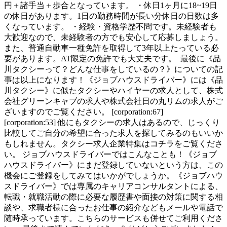
円＋諸手当＋歩合となっています。 ・休日1ヶ月に18~19日
の休日があります。1日の勤務時間が長い分休日の日数は多
くなっています。 ・経験・資格学歴不問です。未経験者も
大歓迎なので、未経験者の方でも安心して応募しましょう。
また、普通自動車一種免許を取得して3年以上たっている必
要があります。AT限定の免許でも大丈夫です。 最後に《品
川タクシーって？どんな仕事をしているの？》についての記
事は以上になります！《ジョブハウスドライバー》には《品
川タクシー》に似たタクシーやハイヤーの求人として、株式
会社グリーンキャブの求人や株式会社日の丸リムの求人がご
ざいますのでご覧ください。 [corporation:67]
[corporation:53] 他にもタクシーの求人はあるので、じっくり
比較してご自分の希望に合った求人を探してみるのもいいか
もしれません。タクシー求人企業特集はコチラをご覧くださ
い。 ジョブハウスドライバーではこんなことも！《ジョブ
ハウスドライバー》にまだ登録していないという方は、この
機会にご登録をしてみてはいかがでしょうか。《ジョブハウ
スドライバー》では専属のキャリアコンサルタントによる、
転職・就職活動の際に必要な履歴書や面接の対策に関する相
談や、求職者様に合ったお仕事の紹介などもメールや電話で
随時承っています。こちらのサービスも併せてご利用くださ