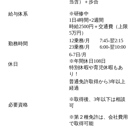
当含）＋歩合
※研修中
給与体系
1日4時間×2週間
時給2500円＋交通費（上限
5万円）
12乗務/月 7:45-翌2:15
勤務時間
23乗務/月 6:00-翌10:00
6-7日/月
※年間休日108日
休日
特別休暇や育児休暇もあ
り！
普通免許取得から3年以上
経過
※取得後、3年以下は相談
必要資格
可
※第２種免許は、会社費用
で取得可能