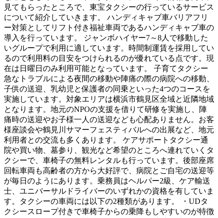
見てもらったところで、東宝タクシーの行っているサービス
について紹介していきます。 ハンディキャブ車バリアフリ
ー対策としてリフト付き福祉車両であるハンディキャブ車の
導入を行っています。 ジャンボハイヤー7～8人で移動した
いグループで利用に適しています。時間制運賃を採用してい
るので利用料の目安をつけられるのが優れている点です。現
在は日曜日のみ利用可能となっています。 子育てタクシー
急なトラブルによる夜間の移動や陣痛の際の病院への移動、
子供の送迎、乳幼児と保護者の同乗といった4つのコースを
実施しています。対象エリアは横浜市鶴見区全域と近隣地域
となります。地元のNPOの支援を借りて研修を実施し、陣
痛時の送迎やお子様一人の送迎なども心配ありません。お客
様座談会や鶴見川サマーフェスティバルへの出展など、地元
利用者との交流も多くあります。 ケアサポートタクシー通
院や買い物、墓参り、観光など希望のところへ連れていくタ
クシーで、車椅子の無料レンタルも行っています。後部座席
回転車両も高齢者の方から大好評で、病院とご自宅の送迎等
が毎日のようにあります。乗務員はヘルパー2級、ケア輸送
士、ユニバーサルドライバーのいずれかの資格を有していま
す。タクシーの車両には以下の2種類があります。 ・UDタ
クシースロープ付きで車椅子からの乗降もしやすいのが特徴