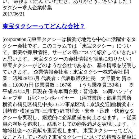
い。 最後まで読んでいただき、ありがとうございました！
タクシー求人企業特集
2017/06/21
東宝タクシーってどんな会社？
[corporation:5]東宝タクシーは横浜で地元を中心に活躍するタ
クシー会社です。このコラムでは「東宝タクシー」につい
て、概要や採用情報、サービス等について紹介していきたい
と思います。 東宝タクシーの会社情報を簡単に知りたい！
東宝タクシーがどのような会社であるか、基本情報を説明し
ていきます。 企業情報会社名：東宝タクシー株式会社 開
業：昭和28年6月 代表者：代表取締役社長 大野慶太 資本
金：1,000万円 従業員数：167名 （うち乗務員153名） ※
平成25年4月1日現在 保有車両台数：普通車 56両ハンディ
キャブ車 1両ジャンボハイヤー 1両営業所：鶴見営業所
横浜市鶴見区鶴見中央2-6-27事業区域：京浜交通圏(横浜市･
川崎市･横須賀市･三浦市) 経営理念・安全・迅速・快適なタ
クシーを実現し、継続的に企業価値を向上させます。・従業
員の満足を追求し、結果としての顧客満足を実現します。・
地域社会への貢献を重要視します。 東宝タクシーってどん
なことをしているの？東宝タクシーについての情報を簡単に