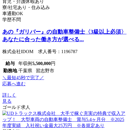
育児・介護休暇あり
寮/社宅あり・住み込み
車通勤OK
学歴不問
あの『ガリバー』の自動車整備士〈3級以上必須〉
あなたに合った働き方が選べる...
株式会社IDOM 求人番号：1196787
給与
年収例
5,500,000
円
勤務地
千葉県 習志野市
＼最短45秒で完了／
応募へ進む
詳しく
見る
ゴールド求人