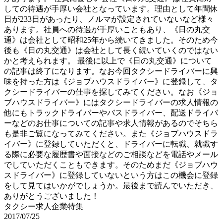
しての待遇が手厚い会社となっています。理由として年間休
日が233日があったり、ノルマが設定されていないなど様々
あります。社員への待遇が手厚いこともあり、《日の丸交
通》は会社として昭和25年から続いてきました。そのため今
後も《日の丸交通》は会社として長く続いていくのではない
かと考えられます。 最後に以上で《日の丸交通》について
の記事は終了になります。なお今回タクシードライバーに興
味を持った方は《ジョブハウスドライバー》に登録して、タ
クシードライバーの仕事を探してみてください。なお《ジョ
ブハウスドライバー》にはタクシードライバーの求人情報の
他にもトラックドライバーやバスドライバー、配送ドライバ
ーなどのお仕事についての記事や求人情報があるのでそちら
も是非ご覧になってみてください。また《ジョブハウスドラ
イバー》に登録していただくと、ドライバーに転職、就職す
る際に必要な履歴書や面接などのご相談などを電話やメール
でしていただくこともできます。そのためまだ《ジョブハウ
スドライバー》に登録していないという方はこの機会に登録
をして見てはいかがでしょうか。最後まで読んでいただき、
ありがとうございました！
タクシー求人企業特集
2017/07/25