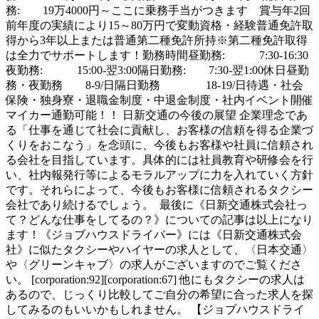
務: 19万4000円～ここに乗務手当がつきます 賞与年2回
前年度の実績により15～80万円で変動資格・経験普通免許取
得から3年以上または普通第二種免許所持※第二種免許取得
は全力でサポートします！勤務時間昼勤務: 7:30-16:30
夜勤務: 15:00-翌3:00隔日勤務: 7:30-翌1:00休日昼勤
務・夜勤務 8-9/日隔日勤務 18-19/日待遇・社会
保険・独身寮・退職金制度・中退金制度・社内イベント開催
マイカー通勤可能！！ 日新交通の今後の展望 企業理念であ
る「仕事を通じて社会に貢献し、お客様の信頼を得る企業づ
くりをおこなう」を念頭に、今後もお客様や社員に信頼され
る会社を目指しています。具体的には社員教育や研修会を行
い、社内報発行等によるモラルアップに力を入れていく方針
です。それらによって、今後もお客様に信頼されるタクシー
会社であり続けるでしょう。 最後に《日新交通株式会社っ
て？どんな仕事をしてるの？》についての記事は以上になり
ます！《ジョブハウスドライバー》には《日新交通株式会
社》に似たタクシーやハイヤーの求人として、〈日本交通〉
や〈グリーンキャブ〉の求人がございますのでご覧くださ
い。 [corporation:92][corporation:67] 他にもタクシーの求人は
あるので、じっくり比較してご自分の希望に合った求人を探
してみるのもいいかもしれません。 【ジョブハウスドライ