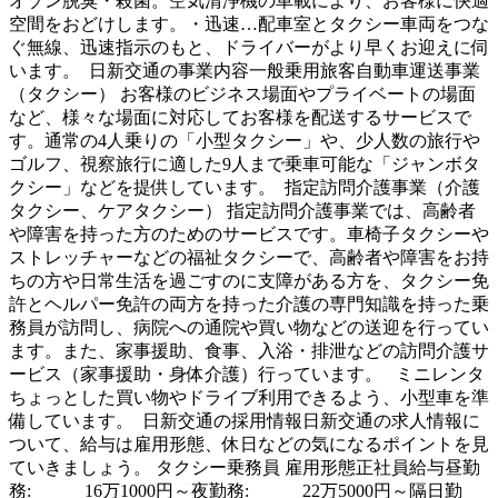
オゾン脱臭・殺菌。空気清浄機の車載により、お客様に快適
空間をおどけします。・迅速…配車室とタクシー車両をつな
ぐ無線、迅速指示のもと、ドライバーがより早くお迎えに伺
います。 日新交通の事業内容一般乗用旅客自動車運送事業
（タクシー） お客様のビジネス場面やプライベートの場面
など、様々な場面に対応してお客様を配送するサービスで
す。通常の4人乗りの「小型タクシー」や、少人数の旅行や
ゴルフ、視察旅行に適した9人まで乗車可能な「ジャンボタ
クシー」などを提供しています。 指定訪問介護事業（介護
タクシー、ケアタクシー） 指定訪問介護事業では、高齢者
や障害を持った方のためのサービスです。車椅子タクシーや
ストレッチャーなどの福祉タクシーで、高齢者や障害をお持
ちの方や日常生活を過ごすのに支障がある方を、タクシー免
許とヘルパー免許の両方を持った介護の専門知識を持った乗
務員が訪問し、病院への通院や買い物などの送迎を行ってい
ます。また、家事援助、食事、入浴・排泄などの訪問介護サ
ービス（家事援助・身体介護）行っています。 ミニレンタ
ちょっとした買い物やドライブ利用できるよう、小型車を準
備しています。 日新交通の採用情報日新交通の求人情報に
ついて、給与は雇用形態、休日などの気になるポイントを見
ていきましょう。 タクシー乗務員 雇用形態正社員給与昼勤
務: 16万1000円～夜勤務: 22万5000円～隔日勤