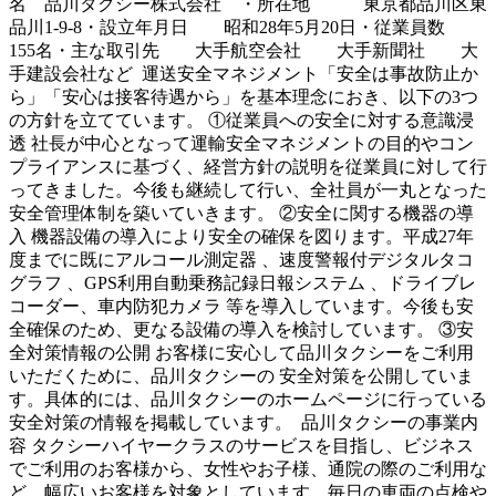
名 品川タクシー株式会社 ・所在地 東京都品川区東
品川1-9-8・設立年月日 昭和28年5月20日・従業員数
155名・主な取引先 大手航空会社 大手新聞社 大
手建設会社など 運送安全マネジメント「安全は事故防止か
ら」「安心は接客待遇から」を基本理念におき、以下の3つ
の方針を立てています。 ①従業員への安全に対する意識浸
透 社長が中心となって運輸安全マネジメントの目的やコン
プライアンスに基づく、経営方針の説明を従業員に対して行
ってきました。今後も継続して行い、全社員が一丸となった
安全管理体制を築いていきます。 ②安全に関する機器の導
入 機器設備の導入により安全の確保を図ります。平成27年
度までに既にアルコール測定器 、速度警報付デジタルタコ
グラフ 、GPS利用自動乗務記録日報システム 、ドライブレ
コーダー、車内防犯カメラ 等を導入しています。今後も安
全確保のため、更なる設備の導入を検討しています。 ③安
全対策情報の公開 お客様に安心して品川タクシーをご利用
いただくために、品川タクシーの 安全対策を公開していま
す。具体的には、品川タクシーのホームページに行っている
安全対策の情報を掲載しています。 品川タクシーの事業内
容 タクシーハイヤークラスのサービスを目指し、ビジネス
でご利用のお客様から、女性やお子様、通院の際のご利用な
ど、幅広いお客様を対象としています。毎日の車両の点検や