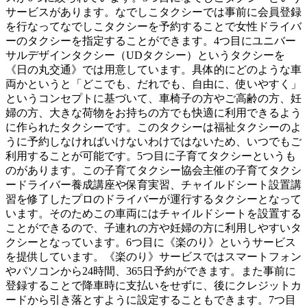
サービスがあります。なでしこタクシーでは事前に会員登録
を行なってなでしこタクシーを予約することで女性ドライバ
ーのタクシーを指定することができます。4つ目にユニバー
サルデザインタクシー（UDタクシー）というタクシーを
《日の丸交通》では用意しています。具体的にどのような車
両かというと「どこでも、だれでも、自由に、使いやすく」
というコンセプトに基づいて、車椅子の方やご高齢の方、妊
婦の方、大きな荷物をお持ちの方でも快適に利用できるよう
に作られたタクシーです。このタクシーは福祉タクシーのよ
うに予約しなければいけないわけではないため、いつでもご
利用することが可能です。5つ目に子育てタクシーというも
のがあります。この子育てタクシー協会主催の子育てタクシ
ードライバー養成講座や保育実習、チャイルドシート設置講
習を修了したプロのドライバーが運行するタクシーとなって
います。そのためこの車両にはチャイルドシートを設置する
ことができるので、子連れの方や妊婦の方に利用しやすいタ
クシーとなっています。6つ目に《楽のり》というサービス
を提供しています。《楽のり》サービスではスマートフォン
やパソコンから24時間、365日予約ができます。また事前に
登録することで降車時に支払いをせずに、後にクレジットカ
ードから引き落とすように設定することもできます。7つ目