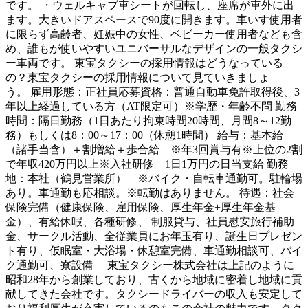
です。 ・ウェルキャブ車シートが回転し、座席が車外に出
ます。大きいドアスペースで90度に開きます。車いす使用者
に限らず高齢者、妊娠中の女性、ベビーカー使用者なども含
め、誰もが使いやすいユニバーサルなデザインの一般タクシ
ー車両です。 東宝タクシーの採用情報はどうなっている
の？東宝タクシーの採用情報について見ていきましょ
う。 雇用形態：正社員応募資格：普通自動車免許取得後、3
年以上経過している方（AT限定可）※学歴・年齢不問 勤務
時間：隔日勤務（1日あたり拘束時間20時間、月間8～12勤
務）もしくは8：00～17：00（休憩1時間） 給与：基本給
（諸手当含）＋割増給＋歩合給 ※年3回賞与有※上位の2割
で年収420万円以上※入社研修 1日1万円の日当支給 勤務
地：本社（鶴見営業所） ※バイク・自転車通勤可。駐輪場
あり。車通勤も応相談。※転勤はありません。 待遇：社会
保険完備（健康保険、雇用保険、厚生年金+厚生年金基
金）、有給休暇、各種研修、 制服貸与、社員慰安旅行補助
金、サークル活動、全従業員にお年玉有り、誕生日プレゼン
ト有り、仮眠室・大浴場・休憩室完備、車通勤相談可、バイ
ク通勤可、寮設備 東宝タクシー株式会社は上記のように
昭和28年から創業しており、古くから地域に密着し地域に貢
献してきた会社です。タクシードライバーの収入も安定して