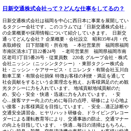
日新交通株式会社って？どんな仕事をしてるの？
日新交通株式会社は福岡を中心に西日本に事業を展開してい
るタクシー会社です。このコラムでは「日新交通株式会社」
の企業概要や採用情報について紹介していきます。 日新交
通ってどんな会社？ 企業概要・会社設立 昭和35年4月・代
表取締役 日下部隆司・所在地 －本社営業所 福岡県福岡
市南区清水1丁目22番24号 －老司営業所 福岡県福岡市南
区老司3丁目5番26号・従業員数 220名 グループ会社・株式
会社ニッシン（ニッシンタクシー）・東部タクシー株式会
社・ニッシン・ケアサービス・ミニレンタ・有限会社玉川自
動車工業・有限会社損保 特徴お客様の利便・満足を通して
社会貢献をするという企業理念を抱え、お客様満足のため観
光タクシーに力を入れています。 地域貢献地域貢献のた
め、安心・安全・快適・迅速に力を入れています。 ・安
心…接客マナー向上のために毎日の点呼、研修により心地よ
い接客・お客様満足を目指しています。・安全…適正診断や
交通安全講習会、ヒヤリハット研修会、ドライビングレコー
ダーによる運転教育等により、交通事故の防止、交通マナー
の向上を目指しています。・快適…毎日の清掃はもちろん、