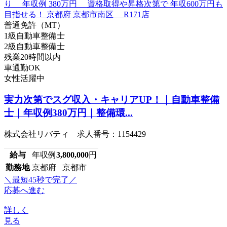
普通免許（MT）
1級自動車整備士
2級自動車整備士
残業20時間以内
車通勤OK
女性活躍中
実力次第でスグ収入・キャリアUP！｜自動車整備
士｜年収例380万円｜整備環...
株式会社リバティ 求人番号：1154429
給与
年収例
3,800,000
円
勤務地
京都府 京都市
＼最短45秒で完了／
応募へ進む
詳しく
見る