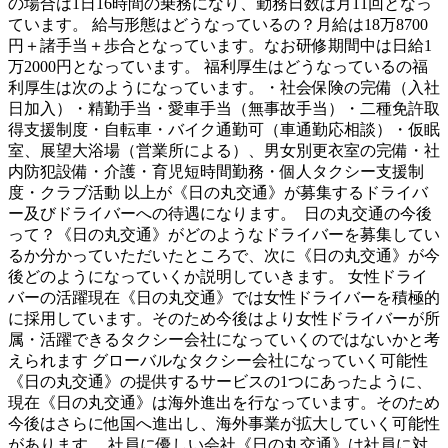
の場合は1日16時間の乗務になり、勤務日数は月11回となっ
ています。 給与形態はどうなっているの？月給は18万8700
円＋諸手当＋歩合となっています。なお研修期間中は日給1
万2000円となっています。 福利厚生はどうなっているの福
利厚生は次のようになっています。・社会保険の完備（入社
日加入）・精勤手当・愛車手当（無事故手当）・二種免許取
得支援制度・自転車・バイク通勤可（車通勤応相談）・仮眠
室、展望大浴場（営業所による）、男女別更衣室の完備・社
内防犯設備・介護・育児短時間勤務・個人タクシー支援制
度・クラブ活動 以上が《日の丸交通》が募集するドライバ
ー及びドライバーへの待遇になります。 日の丸交通の今後
って？《日の丸交通》がどのようなドライバーを募集してい
るか分かっていただいたところで、次に《日の丸交通》が今
後どのようになっていくか説明していきます。 女性ドライ
バーの活躍現在《日の丸交通》では女性ドライバーを積極的
に採用しています。そのため今後はより女性ドライバーが所
属・活躍できるタクシー会社になっていくのではないかと考
えられます グローバルなタクシー会社になっていく可能性
《日の丸交通》の提供するサービスの1つにあったように、
現在《日の丸交通》は海外進出を行なっています。そのため
今後はさらに他国へ進出し、海外事業が拡大していく可能性
があります。 社員に優しい会社《日の丸交通》は社員に対