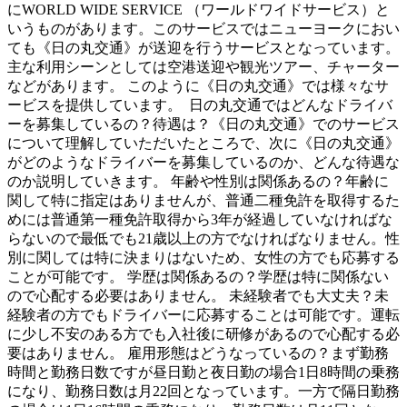
にWORLD WIDE SERVICE （ワールドワイドサービス）と
いうものがあります。このサービスではニューヨークにおい
ても《日の丸交通》が送迎を行うサービスとなっています。
主な利用シーンとしては空港送迎や観光ツアー、チャーター
などがあります。 このように《日の丸交通》では様々なサ
ービスを提供しています。 日の丸交通ではどんなドライバ
ーを募集しているの？待遇は？《日の丸交通》でのサービス
について理解していただいたところで、次に《日の丸交通》
がどのようなドライバーを募集しているのか、どんな待遇な
のか説明していきます。 年齢や性別は関係あるの？年齢に
関して特に指定はありませんが、普通二種免許を取得するた
めには普通第一種免許取得から3年が経過していなければな
らないので最低でも21歳以上の方でなければなりません。性
別に関しては特に決まりはないため、女性の方でも応募する
ことが可能です。 学歴は関係あるの？学歴は特に関係ない
ので心配する必要はありません。 未経験者でも大丈夫？未
経験者の方でもドライバーに応募することは可能です。運転
に少し不安のある方でも入社後に研修があるので心配する必
要はありません。 雇用形態はどうなっているの？まず勤務
時間と勤務日数ですが昼日勤と夜日勤の場合1日8時間の乗務
になり、勤務日数は月22回となっています。一方で隔日勤務