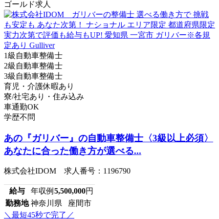
ゴールド求人
1級自動車整備士
2級自動車整備士
3級自動車整備士
育児・介護休暇あり
寮/社宅あり・住み込み
車通勤OK
学歴不問
あの『ガリバー』の自動車整備士〈3級以上必須〉
あなたに合った働き方が選べる...
株式会社IDOM 求人番号：1196790
給与
年収例
5,500,000
円
勤務地
神奈川県 座間市
＼最短45秒で完了／