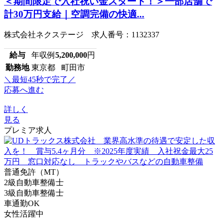
＜期間限定で入社祝い金スタート！＞一部店舗で
計30万円支給｜空調完備の快適...
株式会社ネクステージ 求人番号：1132337
給与
年収例
5,200,000
円
勤務地
東京都 町田市
＼最短45秒で完了／
応募へ進む
詳しく
見る
プレミア求人
普通免許（MT）
2級自動車整備士
3級自動車整備士
車通勤OK
女性活躍中