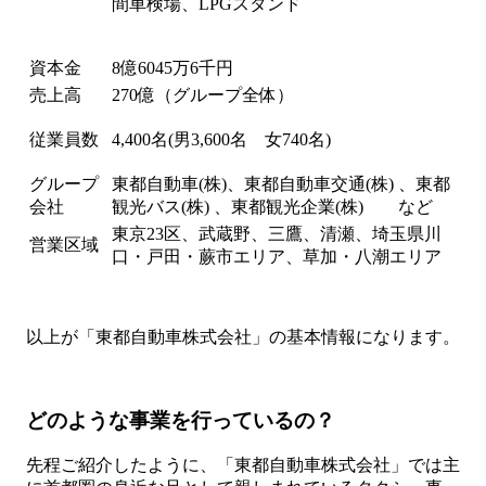
間車検場、LPGスタンド
資本金
8億6045万6千円
売上高
270億（グループ全体）
従業員数
4,400名(男3,600名 女740名)
グループ
東都自動車(株)、東都自動車交通(株) 、東都
会社
観光バス(株) 、東都観光企業(株) など
東京23区、武蔵野、三鷹、清瀬、埼玉県川
営業区域
口・戸田・蕨市エリア、草加・八潮エリア
以上が「東都自動車株式会社」の基本情報になります。
どのような事業を行っているの？
先程ご紹介したように、「東都自動車株式会社」では主