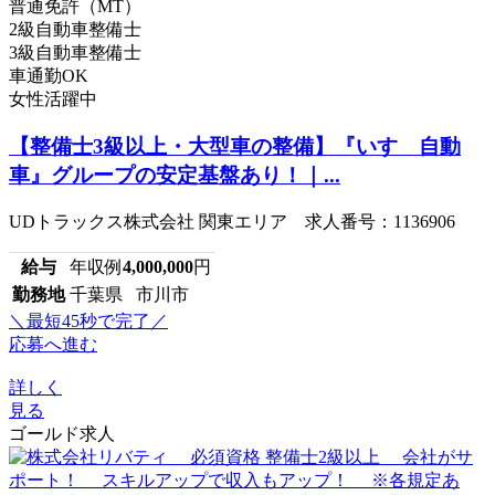
普通免許（MT）
2級自動車整備士
3級自動車整備士
車通勤OK
女性活躍中
【整備士3級以上・大型車の整備】『いすゞ自動
車』グループの安定基盤あり！｜...
UDトラックス株式会社 関東エリア 求人番号：1136906
給与
年収例
4,000,000
円
勤務地
千葉県 市川市
＼最短45秒で完了／
応募へ進む
詳しく
見る
ゴールド求人