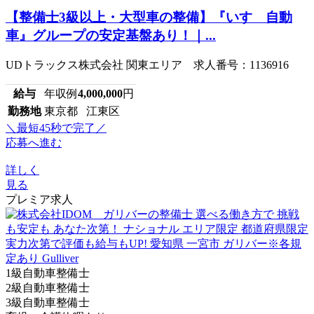
【整備士3級以上・大型車の整備】『いすゞ自動
車』グループの安定基盤あり！｜...
UDトラックス株式会社 関東エリア 求人番号：1136916
給与
年収例
4,000,000
円
勤務地
東京都 江東区
＼最短45秒で完了／
応募へ進む
詳しく
見る
プレミア求人
1級自動車整備士
2級自動車整備士
3級自動車整備士