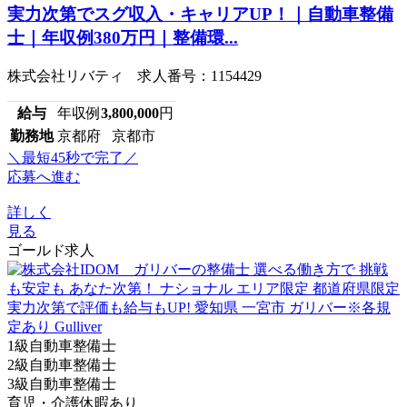
実力次第でスグ収入・キャリアUP！｜自動車整備
士｜年収例380万円｜整備環...
株式会社リバティ 求人番号：1154429
給与
年収例
3,800,000
円
勤務地
京都府 京都市
＼最短45秒で完了／
応募へ進む
詳しく
見る
ゴールド求人
1級自動車整備士
2級自動車整備士
3級自動車整備士
育児・介護休暇あり