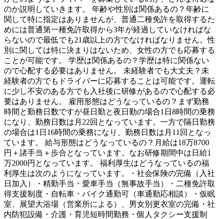
のか説明していきます。 年齢や性別は関係あるの？年齢に
関して特に指定はありませんが、普通二種免許を取得するた
めには普通第一種免許取得から3年が経過していなければな
らないので最低でも21歳以上の方でなければなりません。性
別に関しては特に決まりはないため、女性の方でも応募する
ことが可能です。 学歴は関係あるの？学歴は特に関係ない
ので心配する必要はありません。 未経験者でも大丈夫？未
経験者の方でもドライバーに応募することは可能です。運転
に少し不安のある方でも入社後に研修があるので心配する必
要はありません。 雇用形態はどうなっているの？まず勤務
時間と勤務日数ですが昼日勤と夜日勤の場合1日8時間の乗務
になり、勤務日数は月22回となっています。一方で隔日勤務
の場合は1日16時間の乗務になり、勤務日数は月11回となっ
ています。 給与形態はどうなっているの？月給は18万8700
円＋諸手当＋歩合となっています。なお研修期間中は日給1
万2000円となっています。 福利厚生はどうなっているの福
利厚生は次のようになっています。・社会保険の完備（入社
日加入）・精勤手当・愛車手当（無事故手当）・二種免許取
得支援制度・自転車・バイク通勤可（車通勤応相談）・仮眠
室、展望大浴場（営業所による）、男女別更衣室の完備・社
内防犯設備・介護・育児短時間勤務・個人タクシー支援制