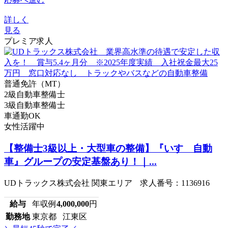
詳しく
見る
プレミア求人
普通免許（MT）
2級自動車整備士
3級自動車整備士
車通勤OK
女性活躍中
【整備士3級以上・大型車の整備】『いすゞ自動
車』グループの安定基盤あり！｜...
UDトラックス株式会社 関東エリア 求人番号：1136916
給与
年収例
4,000,000
円
勤務地
東京都 江東区