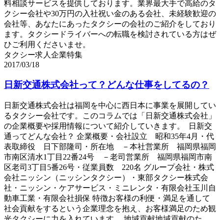
料相談サービスを提供しております。業界最大手で高給のタ
クシー会社や30万円の入社祝い金のある会社、未経験歓迎の
会社等、あなたにあったタクシーの会社のご紹介をしており
ます。タクシードライバーへの転職を検討されている方はぜ
ひご利用くださいませ。
タクシー求人企業特集
2017/03/18
日新交通株式会社って？どんな仕事をしてるの？
日新交通株式会社は福岡を中心に西日本に事業を展開してい
るタクシー会社です。このコラムでは「日新交通株式会社」
の企業概要や採用情報について紹介していきます。 日新交
通ってどんな会社？ 企業概要・会社設立 昭和35年4月・代
表取締役 日下部隆司・所在地 －本社営業所 福岡県福岡
市南区清水1丁目22番24号 －老司営業所 福岡県福岡市南
区老司3丁目5番26号・従業員数 220名 グループ会社・株式
会社ニッシン（ニッシンタクシー）・東部タクシー株式会
社・ニッシン・ケアサービス・ミニレンタ・有限会社玉川自
動車工業・有限会社損保 特徴お客様の利便・満足を通して
社会貢献をするという企業理念を抱え、お客様満足のため観
光タクシーに力を入れています。 地域貢献地域貢献のた