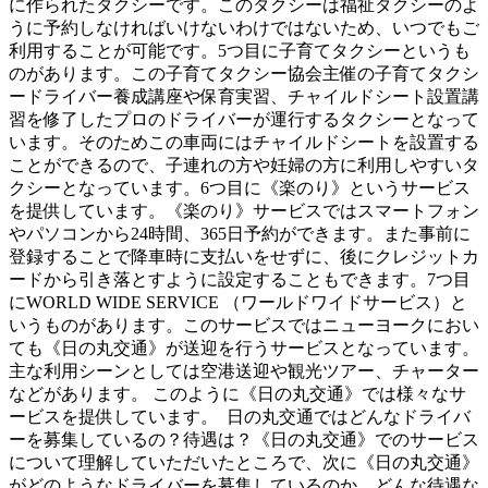
に作られたタクシーです。このタクシーは福祉タクシーのよ
うに予約しなければいけないわけではないため、いつでもご
利用することが可能です。5つ目に子育てタクシーというも
のがあります。この子育てタクシー協会主催の子育てタクシ
ードライバー養成講座や保育実習、チャイルドシート設置講
習を修了したプロのドライバーが運行するタクシーとなって
います。そのためこの車両にはチャイルドシートを設置する
ことができるので、子連れの方や妊婦の方に利用しやすいタ
クシーとなっています。6つ目に《楽のり》というサービス
を提供しています。《楽のり》サービスではスマートフォン
やパソコンから24時間、365日予約ができます。また事前に
登録することで降車時に支払いをせずに、後にクレジットカ
ードから引き落とすように設定することもできます。7つ目
にWORLD WIDE SERVICE （ワールドワイドサービス）と
いうものがあります。このサービスではニューヨークにおい
ても《日の丸交通》が送迎を行うサービスとなっています。
主な利用シーンとしては空港送迎や観光ツアー、チャーター
などがあります。 このように《日の丸交通》では様々なサ
ービスを提供しています。 日の丸交通ではどんなドライバ
ーを募集しているの？待遇は？《日の丸交通》でのサービス
について理解していただいたところで、次に《日の丸交通》
がどのようなドライバーを募集しているのか、どんな待遇な