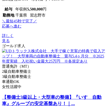
給与
年収例
5,500,000
円
勤務地
千葉県 習志野市
＼最短45秒で完了／
応募へ進む
詳しく
見る
ゴールド求人
普通免許（MT）
2級自動車整備士
3級自動車整備士
車通勤OK
女性活躍中
【整備士3級以上・大型車の整備】『いすゞ自動
車』グループの安定基盤あり！｜...