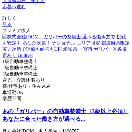
＼最短45秒で完了／
応募へ進む
詳しく
見る
プレミア求人
1級自動車整備士
2級自動車整備士
3級自動車整備士
育児・介護休暇あり
寮/社宅あり・住み込み
車通勤OK
学歴不問
あの『ガリバー』の自動車整備士〈3級以上必須〉
あなたに合った働き方が選べる...
株式会社IDOM 求人番号：1196787