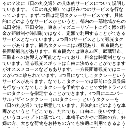
るの？次に《日の丸交通》の具体的サービスについて説明し
ていきます。《日の丸交通》では現在7つのサービスを行な
っています。まず1つ目は定額タクシーサービスです。具体
的にどのようなサービスかというと、都内の一部地域からの
成田空港、羽田空港、東京ディズニーリゾートに行く際の料
金が距離制や時間制ではなく、定額で利用することができる
サービスとなっています。2つ目のサービスとして観光タク
シーがあります。観光タクシーには2種類あり、東京観光と
長距離観光があります。東京観光では東京23区、武蔵野市、
三鷹市へのお迎えが可能となっており、料金は時間制となっ
ています。巡る観光スポットは自由に決めることができます
がオススメコースなどもあります。一方長距離観光ではコー
スが6つに絞られています。3つ目になでしこタクシーという
サービスがあります。なでしこタクシーでは事前に会員登録
を行なってなでしこタクシーを予約することで女性ドライバ
ーのタクシーを指定することができます。4つ目にユニバー
サルデザインタクシー（UDタクシー）というタクシーを
《日の丸交通》では用意しています。具体的にどのような車
両かというと「どこでも、だれでも、自由に、使いやすく」
というコンセプトに基づいて、車椅子の方やご高齢の方、妊
婦の方、大きな荷物をお持ちの方でも快適に利用できるよう