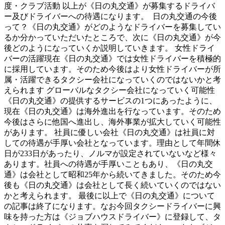
度・クラブ活動 以上が《日の丸交通》が募集するドライバ
ー及びドライバーへの待遇になります。 日の丸交通の今後
って？《日の丸交通》がどのようなドライバーを募集してい
るか分かっていただいたところで、次に《日の丸交通》が今
後どのようになっていくか説明していきます。 女性ドライ
バーの活躍現在《日の丸交通》では女性ドライバーを積極的
に採用しています。そのため今後はより女性ドライバーが所
属・活躍できるタクシー会社になっていくのではないかと考
えられます グローバルなタクシー会社になっていく可能性
《日の丸交通》の提供するサービスの1つにあったように、
現在《日の丸交通》は海外進出を行なっています。そのため
今後はさらに他国へ進出し、海外事業が拡大していく可能性
があります。 社員に優しい会社《日の丸交通》は社員に対
しての待遇が手厚い会社となっています。理由として年間休
日が233日があったり、ノルマが設定されていないなど様々
あります。社員への待遇が手厚いこともあり、《日の丸交
通》は会社として昭和25年から続いてきました。そのため今
後も《日の丸交通》は会社として長く続いていくのではない
かと考えられます。 最後に以上で《日の丸交通》について
の記事は終了になります。なお今回タクシードライバーに興
味を持った方は《ジョブハウスドライバー》に登録して、タ