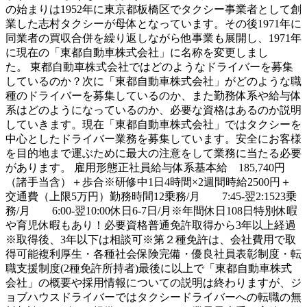
の始まりは1952年に東京都板橋区でタクシー事業者として創
業した志村タクシーが母体となっています。その後1971年に
同業者の買収合併を繰り返しながら他事業も展開し、1971年
に現在の「東都自動車株式会社」に名称を変更しまし
た。 東都自動車株式会社ではどのようなドライバーを募集
しているのか？次に「東都自動車株式会社」がどのような職
種のドライバーを募集しているのか、また勤務体系や給与体
系はどのようになっているのか、必要な資格はあるのか説明
していきます。現在「東都自動車株式会社」ではタクシーを
中心としたドライバー業務を募集しています。安全にお客様
を目的地まで運ぶために最大の注意をして業務に当たる必要
があります。 雇用形態正社員給与体系基本給 185,740円
（諸手当含）＋歩合※研修中1日4時間×2週間時給2500円＋
交通費（上限5万円）勤務時間12乗務/月 7:45-翌2:1523乗
務/月 6:00-翌10:00休日6-7日/月※年間休日108日特別休暇
や育児休暇もあり！必要資格普通免許取得から3年以上経過
※取得後、3年以下は相談可※第２種免許は、会社費用で取
得可能複利厚生・各種社会保険完備・優良社員表彰制度・転
職支援制度(2種免許所持者)最後に以上で「東都自動車株式
会社」の概要や採用情報についての説明は終わりますが、ジ
ョブハウスドライバーではタクシードライバーへの転職の無