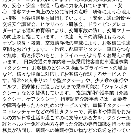
め、安心・安全・快適・迅速に力を入れています。 ・安
心…接客マナー向上のために毎日の点呼、研修により心地よ
い接客・お客様満足を目指しています。・安全…適正診断や
交通安全講習会、ヒヤリハット研修会、ドライビングレコー
ダーによる運転教育等により、交通事故の防止、交通マナー
の向上を目指しています。・快適…毎日の清掃はもちろん、
オゾン脱臭・殺菌。空気清浄機の車載により、お客様に快適
空間をおどけします。・迅速…配車室とタクシー車両をつな
ぐ無線、迅速指示のもと、ドライバーがより早くお迎えに伺
います。 日新交通の事業内容一般乗用旅客自動車運送事業
（タクシー） お客様のビジネス場面やプライベートの場面
など、様々な場面に対応してお客様を配送するサービスで
す。通常の4人乗りの「小型タクシー」や、少人数の旅行や
ゴルフ、視察旅行に適した9人まで乗車可能な「ジャンボタ
クシー」などを提供しています。 指定訪問介護事業（介護
タクシー、ケアタクシー） 指定訪問介護事業では、高齢者
や障害を持った方のためのサービスです。車椅子タクシーや
ストレッチャーなどの福祉タクシーで、高齢者や障害をお持
ちの方や日常生活を過ごすのに支障がある方を、タクシー免
許とヘルパー免許の両方を持った介護の専門知識を持った乗
務員が訪問し、病院への通院や買い物などの送迎を行ってい