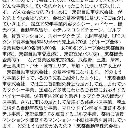
どんな事業をしているのかといったことについて説明しま
す。 どんな会社なの？はじめに「東都自動車株式会社」が
どのような会社なのか、会社の基本情報に基づいてご紹介し
ていきます。 設立1952年事業内容タクシー、ハイヤー、観
光バス、自動車教習所、ホテルマロウドチェーン、ゴルフ
場、賃貸マンション、スポーツクラブ、民間車検場、LPGス
タンド資本金8億6045万6千円売上高270億（グループ全体）
従業員数4,400名(男3,600名 女740名)グループ会社東都自動
車(株)、東都自動車交通(株) 、東都観光バス(株) 、東都観光
企業(株) など営業区域東京23区、武蔵野、三鷹、清瀬、
埼玉県川口・戸田・蕨市エリア、草加・八潮エリア以上が
「東都自動車株式会社」の基本情報になります。 どのよう
な事業を行っているの？先程ご紹介したように、「東都自動
車株式会社」では主に首都圏の身近な足として親しまれてい
るタクシー事業、送迎など多岐にわたるご要望にお応えする
ハイヤー事業、保有車両200台と業界トップクラスの観光バ
ス事業。さらに市民の足として活躍する路線バス事業、埼玉
に構える自動車教習所事業、マロウドイン熊谷を運営するホ
テル事業、東都飯能C.Cを運営するゴルフ事業、都内に賃貸
マンションを運営するマンション・不動産事業を展開してい
ます。 どのような歴史があるの？「東都自動車株式会社」