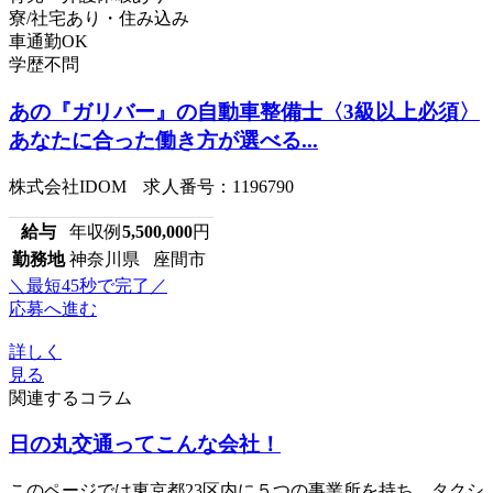
寮/社宅あり・住み込み
車通勤OK
学歴不問
あの『ガリバー』の自動車整備士〈3級以上必須〉
あなたに合った働き方が選べる...
株式会社IDOM 求人番号：1196790
給与
年収例
5,500,000
円
勤務地
神奈川県 座間市
＼最短45秒で完了／
応募へ進む
詳しく
見る
関連するコラム
日の丸交通ってこんな会社！
このページでは東京都23区内に５つの事業所を持ち、タクシ