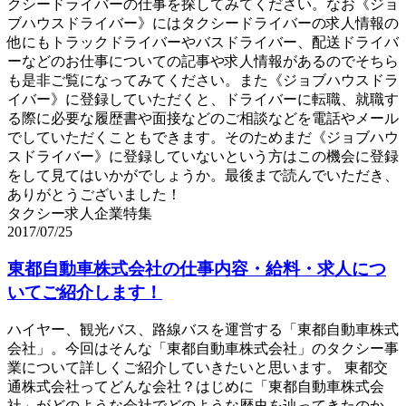
クシードライバーの仕事を探してみてください。なお《ジョ
ブハウスドライバー》にはタクシードライバーの求人情報の
他にもトラックドライバーやバスドライバー、配送ドライバ
ーなどのお仕事についての記事や求人情報があるのでそちら
も是非ご覧になってみてください。また《ジョブハウスドラ
イバー》に登録していただくと、ドライバーに転職、就職す
る際に必要な履歴書や面接などのご相談などを電話やメール
でしていただくこともできます。そのためまだ《ジョブハウ
スドライバー》に登録していないという方はこの機会に登録
をして見てはいかがでしょうか。最後まで読んでいただき、
ありがとうございました！
タクシー求人企業特集
2017/07/25
東都自動車株式会社の仕事内容・給料・求人につ
いてご紹介します！
ハイヤー、観光バス、路線バスを運営する「東都自動車株式
会社」。今回はそんな「東都自動車株式会社」のタクシー事
業について詳しくご紹介していきたいと思います。 東都交
通株式会社ってどんな会社？はじめに「東都自動車株式会
社」がどのような会社でどのような歴史を辿ってきたのか、