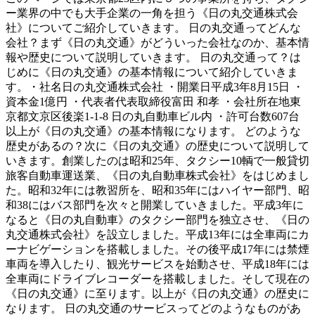
ー業界の中でも大手企業の一角を担う《日の丸交通株式会
社》についてご紹介していきます。 日の丸交通ってどんな
会社？まず《日の丸交通》がどういった会社なのか、基本情
報や歴史について説明していきます。 日の丸交通って？は
じめに《日の丸交通》の基本情報について紹介していきま
す。・社名日の丸交通株式会社 ・開業日平成3年8月15日 ・
資本金1億円 ・代表者代表取締役富田 和孝 ・会社所在地東
京都文京区後楽1-1-8 日の丸自動車ビル内 ・許可台数607台
以上が《日の丸交通》の基本情報になります。 どのような
歴史があるの？次に《日の丸交通》の歴史について説明して
いきます。創業したのは昭和25年、タクシー10輌で一般貸切
旅客自動車運送業、《日の丸自動車株式会社》をはじめまし
た。昭和32年には教習所を、昭和35年にはハイヤー部門、昭
和38にはバス部門を次々と開業していきました。平成3年に
なると《日の丸自動車》のタクシー部門を独立させ、《日の
丸交通株式会社》を設立しました。平成13年には全車両にカ
ーナビゲーションを搭載しました。その後平成17年には禁煙
車両を導入したり、観光サービスを始動させ、平成18年には
全車両にドライブレコーダーを搭載しました。そして現在の
《日の丸交通》に至ります。以上が《日の丸交通》の歴史に
なります。 日の丸交通のサービスってどのようなものがあ