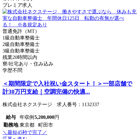
プレミア求人
普通免許（MT）
1級自動車整備士
2級自動車整備士
3級自動車整備士
残業20時間以内
寮/社宅あり・住み込み
学歴不問
＜期間限定で入社祝い金スタート！＞一部店舗で
計30万円支給｜空調完備の快適...
株式会社ネクステージ 求人番号：1132337
給与
年収例
5,200,000
円
勤務地
東京都 町田市
＼最短45秒で完了／
応募へ進む