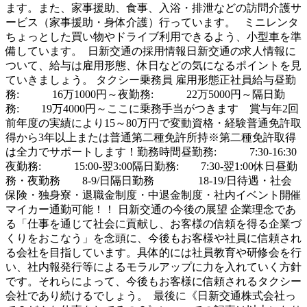
ます。また、家事援助、食事、入浴・排泄などの訪問介護サ
ービス（家事援助・身体介護）行っています。 ミニレンタ
ちょっとした買い物やドライブ利用できるよう、小型車を準
備しています。 日新交通の採用情報日新交通の求人情報に
ついて、給与は雇用形態、休日などの気になるポイントを見
ていきましょう。 タクシー乗務員 雇用形態正社員給与昼勤
務: 16万1000円～夜勤務: 22万5000円～隔日勤
務: 19万4000円～ここに乗務手当がつきます 賞与年2回
前年度の実績により15～80万円で変動資格・経験普通免許取
得から3年以上または普通第二種免許所持※第二種免許取得
は全力でサポートします！勤務時間昼勤務: 7:30-16:30
夜勤務: 15:00-翌3:00隔日勤務: 7:30-翌1:00休日昼勤
務・夜勤務 8-9/日隔日勤務 18-19/日待遇・社会
保険・独身寮・退職金制度・中退金制度・社内イベント開催
マイカー通勤可能！！ 日新交通の今後の展望 企業理念であ
る「仕事を通じて社会に貢献し、お客様の信頼を得る企業づ
くりをおこなう」を念頭に、今後もお客様や社員に信頼され
る会社を目指しています。具体的には社員教育や研修会を行
い、社内報発行等によるモラルアップに力を入れていく方針
です。それらによって、今後もお客様に信頼されるタクシー
会社であり続けるでしょう。 最後に《日新交通株式会社っ