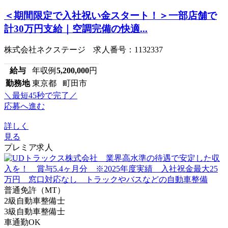
＜期間限定で入社祝い金スタート！＞一部店舗で
計30万円支給｜空調完備の快適...
株式会社ネクステージ 求人番号：1132337
給与
年収例
5,200,000
円
勤務地
東京都 町田市
＼最短45秒で完了／
応募へ進む
詳しく
見る
プレミア求人
普通免許（MT）
2級自動車整備士
3級自動車整備士
車通勤OK