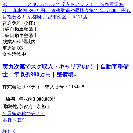
普通免許（MT）
1級自動車整備士
2級自動車整備士
残業20時間以内
車通勤OK
女性活躍中
実力次第でスグ収入・キャリアUP！｜自動車整備
士｜年収例380万円｜整備環...
株式会社リバティ 求人番号：1154429
給与
年収例
3,800,000
円
勤務地
京都府 京都市
＼最短45秒で完了／
応募へ進む
詳しく