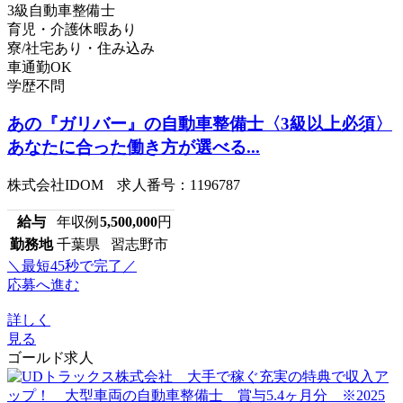
3級自動車整備士
育児・介護休暇あり
寮/社宅あり・住み込み
車通勤OK
学歴不問
あの『ガリバー』の自動車整備士〈3級以上必須〉
あなたに合った働き方が選べる...
株式会社IDOM 求人番号：1196787
給与
年収例
5,500,000
円
勤務地
千葉県 習志野市
＼最短45秒で完了／
応募へ進む
詳しく
見る
ゴールド求人