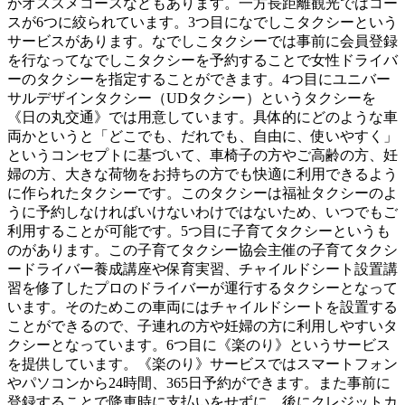
がオススメコースなどもあります。一方長距離観光ではコー
スが6つに絞られています。3つ目になでしこタクシーという
サービスがあります。なでしこタクシーでは事前に会員登録
を行なってなでしこタクシーを予約することで女性ドライバ
ーのタクシーを指定することができます。4つ目にユニバー
サルデザインタクシー（UDタクシー）というタクシーを
《日の丸交通》では用意しています。具体的にどのような車
両かというと「どこでも、だれでも、自由に、使いやすく」
というコンセプトに基づいて、車椅子の方やご高齢の方、妊
婦の方、大きな荷物をお持ちの方でも快適に利用できるよう
に作られたタクシーです。このタクシーは福祉タクシーのよ
うに予約しなければいけないわけではないため、いつでもご
利用することが可能です。5つ目に子育てタクシーというも
のがあります。この子育てタクシー協会主催の子育てタクシ
ードライバー養成講座や保育実習、チャイルドシート設置講
習を修了したプロのドライバーが運行するタクシーとなって
います。そのためこの車両にはチャイルドシートを設置する
ことができるので、子連れの方や妊婦の方に利用しやすいタ
クシーとなっています。6つ目に《楽のり》というサービス
を提供しています。《楽のり》サービスではスマートフォン
やパソコンから24時間、365日予約ができます。また事前に
登録することで降車時に支払いをせずに、後にクレジットカ