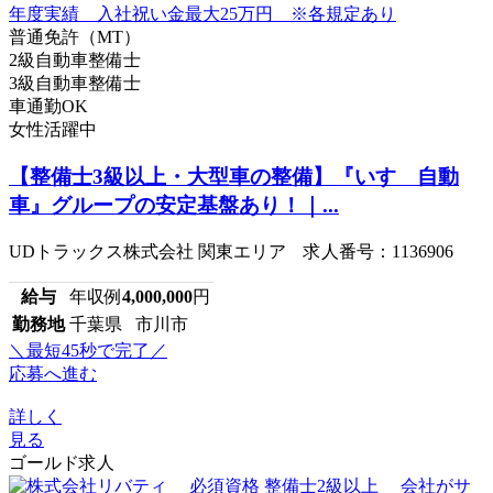
普通免許（MT）
2級自動車整備士
3級自動車整備士
車通勤OK
女性活躍中
【整備士3級以上・大型車の整備】『いすゞ自動
車』グループの安定基盤あり！｜...
UDトラックス株式会社 関東エリア 求人番号：1136906
給与
年収例
4,000,000
円
勤務地
千葉県 市川市
＼最短45秒で完了／
応募へ進む
詳しく
見る
ゴールド求人