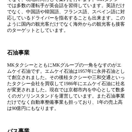
では多数の運転手が英会話を習得しています。英語だけ
でなく、中国語や韓国語、フランス語、スペイン語に対
応しているドライバーを指名することも出来ます。この
ように国内の観光客だけでなく海外からの観光客も接客
のターゲットとしています。
石油事業
MKタクシーとともにMKグループの一角をなすのがエ
ムケイ石油です。エムケイ石油は1957年に永井石油とし
て創立されました。その後桂タクシーや三和交通といっ
たタクシー会社を買収して1986年にエムケイ石油に社名
が変更されました。現在では京都市内を中心として数多
くのガソリンスタンドを運営しています。また石油事業
だけでなく自動車整備事業も担っており、1年の売上高
は90億円にもなります。
バス事業