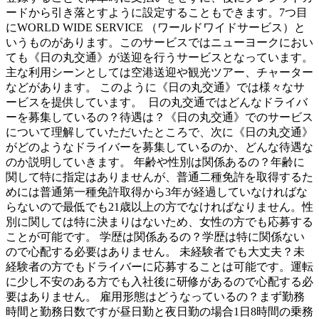
ードから引き落とすように設定することもできます。7つ目
にWORLD WIDE SERVICE （ワールドワイドサービス）と
いうものがあります。このサービスではニューヨークにおい
ても《日の丸交通》が送迎を行うサービスとなっています。
主な利用シーンとしては空港送迎や観光ツアー、チャーター
などがあります。 このように《日の丸交通》では様々なサ
ービスを提供しています。 日の丸交通ではどんなドライバ
ーを募集しているの？待遇は？《日の丸交通》でのサービス
について理解していただいたところで、次に《日の丸交通》
がどのようなドライバーを募集しているのか、どんな待遇な
のか説明していきます。 年齢や性別は関係あるの？年齢に
関して特に指定はありませんが、普通二種免許を取得するた
めには普通第一種免許取得から3年が経過していなければな
らないので最低でも21歳以上の方でなければなりません。性
別に関しては特に決まりはないため、女性の方でも応募する
ことが可能です。 学歴は関係あるの？学歴は特に関係ない
ので心配する必要はありません。 未経験者でも大丈夫？未
経験者の方でもドライバーに応募することは可能です。運転
に少し不安のある方でも入社後に研修があるので心配する必
要はありません。 雇用形態はどうなっているの？まず勤務
時間と勤務日数ですが昼日勤と夜日勤の場合1日8時間の乗務