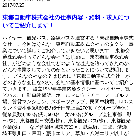
2017/07/25
東都自動車株式会社の仕事内容・給料・求人につ
いてご紹介します！
ハイヤー、観光バス、路線バスを運営する「東都自動車株式
会社」。今回はそんな「東都自動車株式会社」のタクシー事
業について詳しくご紹介していきたいと思います。 東都交
通株式会社ってどんな会社？はじめに「東都自動車株式会
社」がどのような会社でどのような歴史を辿ってきたのか、
どんな事業をしているのかといったことについて説明しま
す。 どんな会社なの？はじめに「東都自動車株式会社」が
どのような会社なのか、会社の基本情報に基づいてご紹介し
ていきます。 設立1952年事業内容タクシー、ハイヤー、観
光バス、自動車教習所、ホテルマロウドチェーン、ゴルフ
場、賃貸マンション、スポーツクラブ、民間車検場、LPGス
タンド資本金8億6045万6千円売上高270億（グループ全体）
従業員数4,400名(男3,600名 女740名)グループ会社東都自動
車(株)、東都自動車交通(株) 、東都観光バス(株) 、東都観光
企業(株) など営業区域東京23区、武蔵野、三鷹、清瀬、
埼玉県川口・戸田・蕨市エリア、草加・八潮エリア以上が