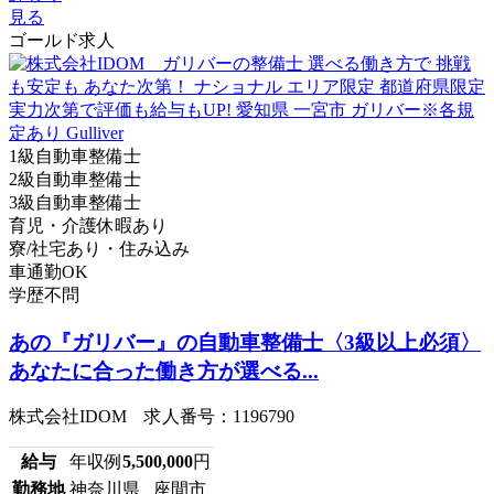
見る
ゴールド求人
1級自動車整備士
2級自動車整備士
3級自動車整備士
育児・介護休暇あり
寮/社宅あり・住み込み
車通勤OK
学歴不問
あの『ガリバー』の自動車整備士〈3級以上必須〉
あなたに合った働き方が選べる...
株式会社IDOM 求人番号：1196790
給与
年収例
5,500,000
円
勤務地
神奈川県 座間市