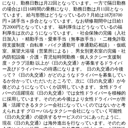
になり、勤務日数は月22回となっています。一方で隔日勤務
の場合は1日16時間の乗務になり、勤務日数は月11回となっ
ています。 給与形態はどうなっているの？月給は18万8700
円＋諸手当＋歩合となっています。なお研修期間中は日給1
万2000円となっています。 福利厚生はどうなっているの福
利厚生は次のようになっています。・社会保険の完備（入社
日加入）・精勤手当・愛車手当（無事故手当）・二種免許取
得支援制度・自転車・バイク通勤可（車通勤応相談）・仮眠
室、展望大浴場（営業所による）、男女別更衣室の完備・社
内防犯設備・介護・育児短時間勤務・個人タクシー支援制
度・クラブ活動 以上が《日の丸交通》が募集するドライバ
ー及びドライバーへの待遇になります。 日の丸交通の今後
って？《日の丸交通》がどのようなドライバーを募集してい
るか分かっていただいたところで、次に《日の丸交通》が今
後どのようになっていくか説明していきます。 女性ドライ
バーの活躍現在《日の丸交通》では女性ドライバーを積極的
に採用しています。そのため今後はより女性ドライバーが所
属・活躍できるタクシー会社になっていくのではないかと考
えられます グローバルなタクシー会社になっていく可能性
《日の丸交通》の提供するサービスの1つにあったように、
現在《日の丸交通》は海外進出を行なっています。そのため