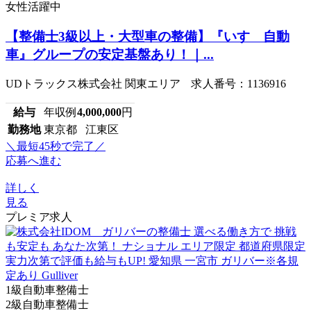
女性活躍中
【整備士3級以上・大型車の整備】『いすゞ自動
車』グループの安定基盤あり！｜...
UDトラックス株式会社 関東エリア 求人番号：1136916
給与
年収例
4,000,000
円
勤務地
東京都 江東区
＼最短45秒で完了／
応募へ進む
詳しく
見る
プレミア求人
1級自動車整備士
2級自動車整備士