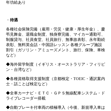
年功給あり
・
待遇
各種社会保険完備（雇用・労災・健康・厚生年金）、慶
弔見舞金、退職金制度、独身寮完備、マイカー通勤可、
制服貸与、社員食堂、社員旅行、無事故表彰、永年勤続
表彰、無料英会話・中国語レッスン 各種グループ施設
割引（ガソリン・アミューズメント、旅行、保険、車検
など）
◆海外留学制度（イギリス・オーストラリア・フィリピ
ン・台湾など）
◆各種資格取得支援制度（京都検定・TOEIC・通訳案内
士・話ことば検定など）
◆全車カーナビ・ＥＴＣ・ＧＰＳ無線配車システム・ド
ライブレコーダー搭載
◆自動ブレーキ付車両の積極導入（今後、新規導入車は