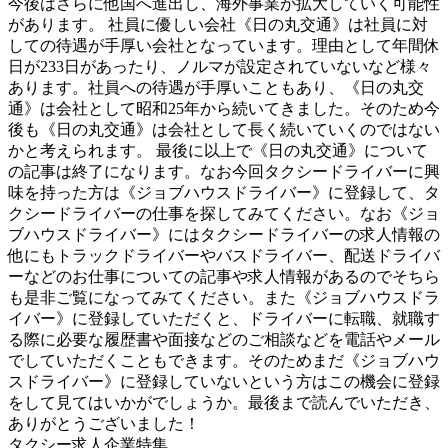
今後はさらに他国へ進出し、海外事業が拡大していく可能性
があります。 社員に優しい会社《日の丸交通》は社員に対
しての待遇が手厚い会社となっています。理由として年間休
日が233日があったり、ノルマが設定されていないなど様々
あります。社員への待遇が手厚いこともあり、《日の丸交
通》は会社として昭和25年から続いてきました。そのため今
後も《日の丸交通》は会社として長く続いていくのではない
かと考えられます。 最後に以上で《日の丸交通》について
の記事は終了になります。なお今回タクシードライバーに興
味を持った方は《ジョブハウスドライバー》に登録して、タ
クシードライバーの仕事を探してみてください。なお《ジョ
ブハウスドライバー》にはタクシードライバーの求人情報の
他にもトラックドライバーやバスドライバー、配送ドライバ
ーなどのお仕事についての記事や求人情報があるのでそちら
も是非ご覧になってみてください。また《ジョブハウスドラ
イバー》に登録していただくと、ドライバーに転職、就職す
る際に必要な履歴書や面接などのご相談などを電話やメール
でしていただくこともできます。そのためまだ《ジョブハウ
スドライバー》に登録していないという方はこの機会に登録
をして見てはいかがでしょうか。最後まで読んでいただき、
ありがとうございました！
タクシー求人企業特集