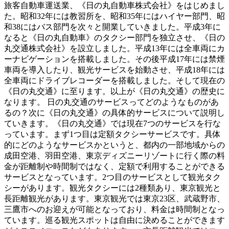
旅客自動車運送業、《日の丸自動車株式会社》をはじめまし
た。昭和32年には教習所を、昭和35年にはハイヤー部門、昭
和38にはバス部門を次々と開業していきました。平成3年に
なると《日の丸自動車》のタクシー部門を独立させ、《日の
丸交通株式会社》を設立しました。平成13年には全車両にカ
ーナビゲーションを搭載しました。その後平成17年には禁煙
車両を導入したり、観光サービスを始動させ、平成18年には
全車両にドライブレコーダーを搭載しました。そして現在の
《日の丸交通》に至ります。以上が《日の丸交通》の歴史に
なります。 日の丸交通のサービスってどのようなものがあ
るの？次に《日の丸交通》の具体的サービスについて説明し
ていきます。《日の丸交通》では現在7つのサービスを行な
っています。まず1つ目は定額タクシーサービスです。具体
的にどのようなサービスかというと、都内の一部地域からの
成田空港、羽田空港、東京ディズニーリゾートに行く際の料
金が距離制や時間制ではなく、定額で利用することができる
サービスとなっています。2つ目のサービスとして観光タク
シーがあります。観光タクシーには2種類あり、東京観光と
長距離観光があります。東京観光では東京23区、武蔵野市、
三鷹市へのお迎えが可能となっており、料金は時間制となっ
ています。巡る観光スポットは自由に決めることができます