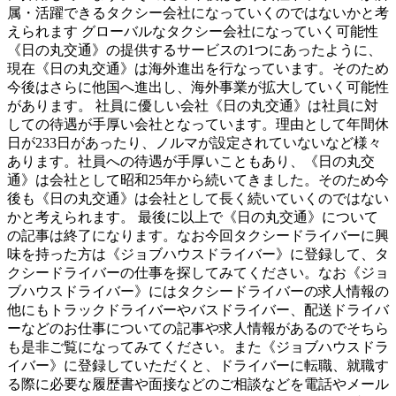
属・活躍できるタクシー会社になっていくのではないかと考
えられます グローバルなタクシー会社になっていく可能性
《日の丸交通》の提供するサービスの1つにあったように、
現在《日の丸交通》は海外進出を行なっています。そのため
今後はさらに他国へ進出し、海外事業が拡大していく可能性
があります。 社員に優しい会社《日の丸交通》は社員に対
しての待遇が手厚い会社となっています。理由として年間休
日が233日があったり、ノルマが設定されていないなど様々
あります。社員への待遇が手厚いこともあり、《日の丸交
通》は会社として昭和25年から続いてきました。そのため今
後も《日の丸交通》は会社として長く続いていくのではない
かと考えられます。 最後に以上で《日の丸交通》について
の記事は終了になります。なお今回タクシードライバーに興
味を持った方は《ジョブハウスドライバー》に登録して、タ
クシードライバーの仕事を探してみてください。なお《ジョ
ブハウスドライバー》にはタクシードライバーの求人情報の
他にもトラックドライバーやバスドライバー、配送ドライバ
ーなどのお仕事についての記事や求人情報があるのでそちら
も是非ご覧になってみてください。また《ジョブハウスドラ
イバー》に登録していただくと、ドライバーに転職、就職す
る際に必要な履歴書や面接などのご相談などを電話やメール