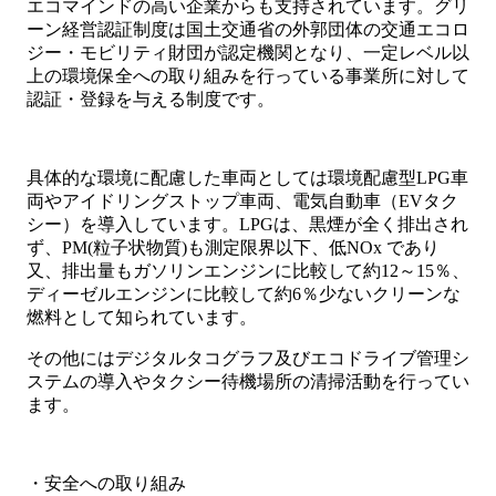
エコマインドの高い企業からも支持されています。グリ
ーン経営認証制度は国土交通省の外郭団体の交通エコロ
ジー・モビリティ財団が認定機関となり、一定レベル以
上の環境保全への取り組みを行っている事業所に対して
認証・登録を与える制度です。
具体的な環境に配慮した車両としては環境配慮型LPG車
両やアイドリングストップ車両、電気自動車（EVタク
シー）を導入しています。LPGは、黒煙が全く排出され
ず、PM(粒子状物質)も測定限界以下、低NOx であり
又、排出量もガソリンエンジンに比較して約12～15％、
ディーゼルエンジンに比較して約6％少ないクリーンな
燃料として知られています。
その他にはデジタルタコグラフ及びエコドライブ管理シ
ステムの導入やタクシー待機場所の清掃活動を行ってい
ます。
・安全への取り組み