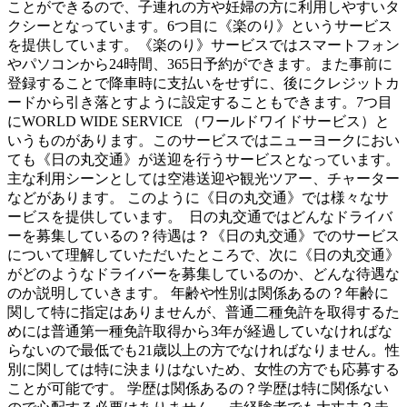
ことができるので、子連れの方や妊婦の方に利用しやすいタ
クシーとなっています。6つ目に《楽のり》というサービス
を提供しています。《楽のり》サービスではスマートフォン
やパソコンから24時間、365日予約ができます。また事前に
登録することで降車時に支払いをせずに、後にクレジットカ
ードから引き落とすように設定することもできます。7つ目
にWORLD WIDE SERVICE （ワールドワイドサービス）と
いうものがあります。このサービスではニューヨークにおい
ても《日の丸交通》が送迎を行うサービスとなっています。
主な利用シーンとしては空港送迎や観光ツアー、チャーター
などがあります。 このように《日の丸交通》では様々なサ
ービスを提供しています。 日の丸交通ではどんなドライバ
ーを募集しているの？待遇は？《日の丸交通》でのサービス
について理解していただいたところで、次に《日の丸交通》
がどのようなドライバーを募集しているのか、どんな待遇な
のか説明していきます。 年齢や性別は関係あるの？年齢に
関して特に指定はありませんが、普通二種免許を取得するた
めには普通第一種免許取得から3年が経過していなければな
らないので最低でも21歳以上の方でなければなりません。性
別に関しては特に決まりはないため、女性の方でも応募する
ことが可能です。 学歴は関係あるの？学歴は特に関係ない