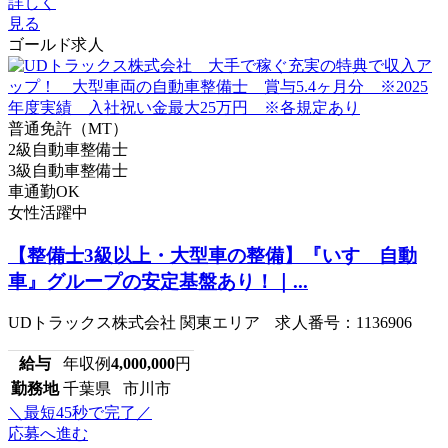
詳しく
見る
ゴールド求人
普通免許（MT）
2級自動車整備士
3級自動車整備士
車通勤OK
女性活躍中
【整備士3級以上・大型車の整備】『いすゞ自動
車』グループの安定基盤あり！｜...
UDトラックス株式会社 関東エリア 求人番号：1136906
給与
年収例
4,000,000
円
勤務地
千葉県 市川市
＼最短45秒で完了／
応募へ進む