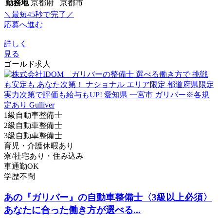
勤務地
京都府 京都市
＼最短45秒で完了／
応募へ進む
詳しく
見る
ゴールド求人
1級自動車整備士
2級自動車整備士
3級自動車整備士
育児・介護休暇あり
寮/社宅あり・住み込み
車通勤OK
学歴不問
あの『ガリバー』の自動車整備士〈3級以上必須〉
あなたに合った働き方が選べる...