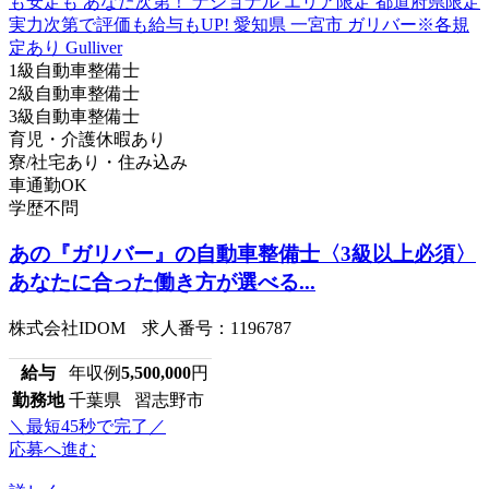
1級自動車整備士
2級自動車整備士
3級自動車整備士
育児・介護休暇あり
寮/社宅あり・住み込み
車通勤OK
学歴不問
あの『ガリバー』の自動車整備士〈3級以上必須〉
あなたに合った働き方が選べる...
株式会社IDOM 求人番号：1196787
給与
年収例
5,500,000
円
勤務地
千葉県 習志野市
＼最短45秒で完了／
応募へ進む