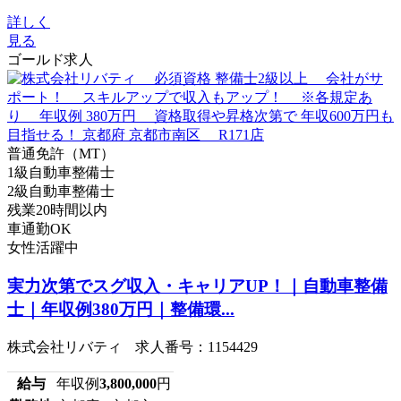
詳しく
見る
ゴールド求人
普通免許（MT）
1級自動車整備士
2級自動車整備士
残業20時間以内
車通勤OK
女性活躍中
実力次第でスグ収入・キャリアUP！｜自動車整備
士｜年収例380万円｜整備環...
株式会社リバティ 求人番号：1154429
給与
年収例
3,800,000
円