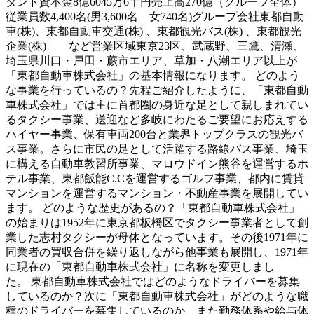
タンド資本金8億6045万6千円売上高270億（グループ全体）
従業員数4,400名(男3,600名 女740名)グループ会社東都自動
車(株)、東都自動車交通(株) 、東都観光バス(株) 、東都観光
企業(株) など営業区域東京23区、武蔵野、三鷹、清瀬、
埼玉県川口・戸田・蕨市エリア、草加・八潮エリア以上が
「東都自動車株式会社」の基本情報になります。 どのよう
な事業を行っているの？先程ご紹介したように、「東都自動
車株式会社」では主に首都圏の身近な足として親しまれてい
るタクシー事業、送迎など多岐にわたるご要望にお応えする
ハイヤー事業、保有車両200台と業界トップクラスの観光バ
ス事業。さらに市民の足として活躍する路線バス事業、埼玉
に構える自動車教習所事業、マロウドイン熊谷を運営するホ
テル事業、東都飯能C.Cを運営するゴルフ事業、都内に賃貸
マンションを運営するマンション・不動産事業を展開してい
ます。 どのような歴史があるの？「東都自動車株式会社」
の始まりは1952年に東京都板橋区でタクシー事業者として創
業した志村タクシーが母体となっています。その後1971年に
同業者の買収合併を繰り返しながら他事業も展開し、1971年
に現在の「東都自動車株式会社」に名称を変更しまし
た。 東都自動車株式会社ではどのようなドライバーを募集
しているのか？次に「東都自動車株式会社」がどのような職
種のドライバーを募集しているのか、また勤務体系や給与体