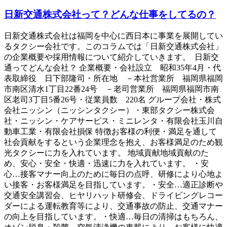
日新交通株式会社って？どんな仕事をしてるの？
日新交通株式会社は福岡を中心に西日本に事業を展開してい
るタクシー会社です。このコラムでは「日新交通株式会社」
の企業概要や採用情報について紹介していきます。 日新交
通ってどんな会社？ 企業概要・会社設立 昭和35年4月・代
表取締役 日下部隆司・所在地 －本社営業所 福岡県福岡
市南区清水1丁目22番24号 －老司営業所 福岡県福岡市南
区老司3丁目5番26号・従業員数 220名 グループ会社・株式
会社ニッシン（ニッシンタクシー）・東部タクシー株式会
社・ニッシン・ケアサービス・ミニレンタ・有限会社玉川自
動車工業・有限会社損保 特徴お客様の利便・満足を通して
社会貢献をするという企業理念を抱え、お客様満足のため観
光タクシーに力を入れています。 地域貢献地域貢献のた
め、安心・安全・快適・迅速に力を入れています。 ・安
心…接客マナー向上のために毎日の点呼、研修により心地よ
い接客・お客様満足を目指しています。・安全…適正診断や
交通安全講習会、ヒヤリハット研修会、ドライビングレコー
ダーによる運転教育等により、交通事故の防止、交通マナー
の向上を目指しています。・快適…毎日の清掃はもちろん、