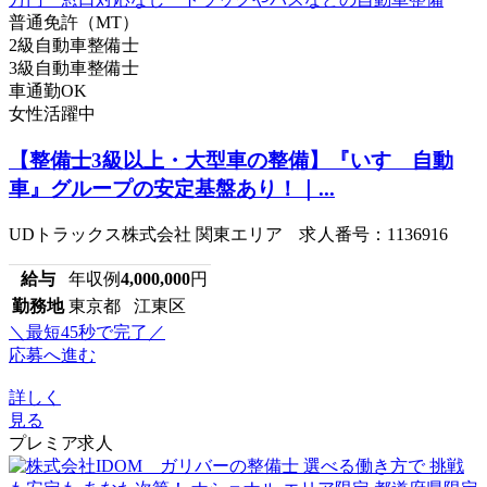
普通免許（MT）
2級自動車整備士
3級自動車整備士
車通勤OK
女性活躍中
【整備士3級以上・大型車の整備】『いすゞ自動
車』グループの安定基盤あり！｜...
UDトラックス株式会社 関東エリア 求人番号：1136916
給与
年収例
4,000,000
円
勤務地
東京都 江東区
＼最短45秒で完了／
応募へ進む
詳しく
見る
プレミア求人