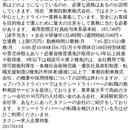
系はどのようになっているのか、必要な資格はあるのか説明
していきます。現在「東都自動車株式会社」ではタクシーを
中心としたドライバー業務を募集しています。安全にお客様
を目的地まで運ぶために最大の注意をして業務に当たる必要
があります。 雇用形態正社員給与体系基本給 185,740円
（諸手当含）＋歩合※研修中1日4時間×2週間時給2500円＋
交通費（上限5万円）勤務時間12乗務/月 7:45-翌2:1523乗
務/月 6:00-翌10:00休日6-7日/月※年間休日108日特別休暇
や育児休暇もあり！必要資格普通免許取得から3年以上経過
※取得後、3年以下は相談可※第２種免許は、会社費用で取
得可能複利厚生・各種社会保険完備・優良社員表彰制度・転
職支援制度(2種免許所持者)最後に以上で「東都自動車株式
会社」の概要や採用情報についての説明は終わりますが、ジ
ョブハウスドライバーではタクシードライバーへの転職の無
料相談サービスを提供しております。業界最大手で高給のタ
クシー会社や30万円の入社祝い金のある会社、未経験歓迎の
会社等、あなたにあったタクシーの会社のご紹介をしており
ます。タクシードライバーへの転職を検討されている方はぜ
ひご利用くださいませ。
タクシー求人企業特集
2017/03/18