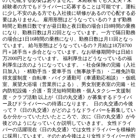
ので心配する必要はありません。 未経験者でも大丈夫？未
経験者の方でもドライバーに応募することは可能です。運転
に少し不安のある方でも入社後に研修があるので心配する必
要はありません。 雇用形態はどうなっているの？まず勤務
時間と勤務日数ですが昼日勤と夜日勤の場合1日8時間の乗務
になり、勤務日数は月22回となっています。一方で隔日勤務
の場合は1日16時間の乗務になり、勤務日数は月11回となっ
ています。 給与形態はどうなっているの？月給は18万8700
円＋諸手当＋歩合となっています。なお研修期間中は日給1
万2000円となっています。 福利厚生はどうなっているの福
利厚生は次のようになっています。・社会保険の完備（入社
日加入）・精勤手当・愛車手当（無事故手当）・二種免許取
得支援制度・自転車・バイク通勤可（車通勤応相談）・仮眠
室、展望大浴場（営業所による）、男女別更衣室の完備・社
内防犯設備・介護・育児短時間勤務・個人タクシー支援制
度・クラブ活動 以上が《日の丸交通》が募集するドライバ
ー及びドライバーへの待遇になります。 日の丸交通の今後
って？《日の丸交通》がどのようなドライバーを募集してい
るか分かっていただいたところで、次に《日の丸交通》が今
後どのようになっていくか説明していきます。 女性ドライ
バーの活躍現在《日の丸交通》では女性ドライバーを積極的
に採用しています。そのため今後はより女性ドライバーが所