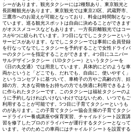
シーがあります。観光タクシーには2種類あり、東京観光と
長距離観光があります。東京観光では東京23区、武蔵野市、
三鷹市へのお迎えが可能となっており、料金は時間制となっ
ています。巡る観光スポットは自由に決めることができます
がオススメコースなどもあります。一方長距離観光ではコー
スが6つに絞られています。3つ目になでしこタクシーという
サービスがあります。なでしこタクシーでは事前に会員登録
を行なってなでしこタクシーを予約することで女性ドライバ
ーのタクシーを指定することができます。4つ目にユニバー
サルデザインタクシー（UDタクシー）というタクシーを
《日の丸交通》では用意しています。具体的にどのような車
両かというと「どこでも、だれでも、自由に、使いやすく」
というコンセプトに基づいて、車椅子の方やご高齢の方、妊
婦の方、大きな荷物をお持ちの方でも快適に利用できるよう
に作られたタクシーです。このタクシーは福祉タクシーのよ
うに予約しなければいけないわけではないため、いつでもご
利用することが可能です。5つ目に子育てタクシーというも
のがあります。この子育てタクシー協会主催の子育てタクシ
ードライバー養成講座や保育実習、チャイルドシート設置講
習を修了したプロのドライバーが運行するタクシーとなって
います。そのためこの車両にはチャイルドシートを設置する