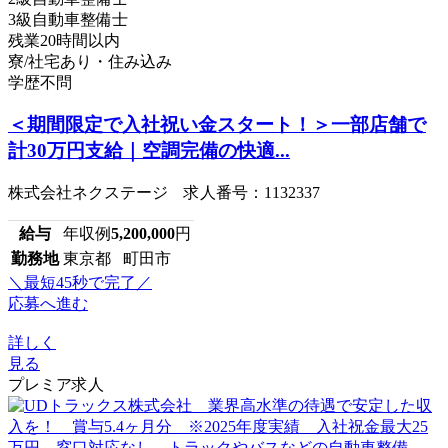
3級自動車整備士
残業20時間以内
寮/社宅あり・住み込み
学歴不問
＜期間限定で入社祝い金スタート！＞一部店舗で
計30万円支給｜空調完備の快適...
株式会社ネクステージ 求人番号：1132337
給与
年収例
5,200,000
円
勤務地
東京都 町田市
＼最短45秒で完了／
応募へ進む
詳しく
見る
プレミア求人