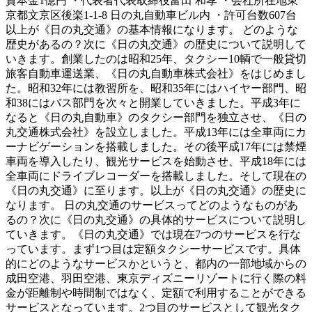
資本金1億円 ・代表者代表取締役富田 和孝 ・会社所在地東
京都文京区後楽1-1-8 日の丸自動車ビル内 ・許可台数607台
以上が《日の丸交通》の基本情報になります。 どのような
歴史があるの？次に《日の丸交通》の歴史について説明して
いきます。創業したのは昭和25年、タクシー10輌で一般貸切
旅客自動車運送業、《日の丸自動車株式会社》をはじめまし
た。昭和32年には教習所を、昭和35年にはハイヤー部門、昭
和38にはバス部門を次々と開業していきました。平成3年に
なると《日の丸自動車》のタクシー部門を独立させ、《日の
丸交通株式会社》を設立しました。平成13年には全車両にカ
ーナビゲーションを搭載しました。その後平成17年には禁煙
車両を導入したり、観光サービスを始動させ、平成18年には
全車両にドライブレコーダーを搭載しました。そして現在の
《日の丸交通》に至ります。以上が《日の丸交通》の歴史に
なります。 日の丸交通のサービスってどのようなものがあ
るの？次に《日の丸交通》の具体的サービスについて説明し
ていきます。《日の丸交通》では現在7つのサービスを行な
っています。まず1つ目は定額タクシーサービスです。具体
的にどのようなサービスかというと、都内の一部地域からの
成田空港、羽田空港、東京ディズニーリゾートに行く際の料
金が距離制や時間制ではなく、定額で利用することができる
サービスとなっています。2つ目のサービスとして観光タク