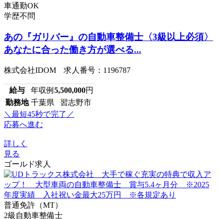
車通勤OK
学歴不問
あの『ガリバー』の自動車整備士〈3級以上必須〉
あなたに合った働き方が選べる...
株式会社IDOM 求人番号：1196787
給与
年収例
5,500,000
円
勤務地
千葉県 習志野市
＼最短45秒で完了／
応募へ進む
詳しく
見る
ゴールド求人
普通免許（MT）
2級自動車整備士