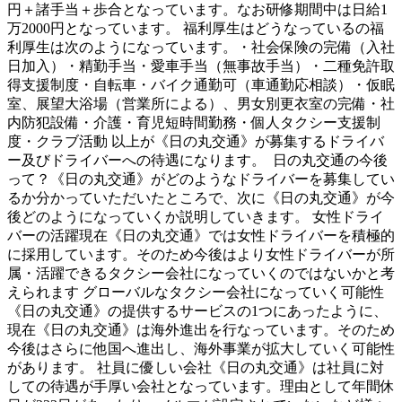
円＋諸手当＋歩合となっています。なお研修期間中は日給1
万2000円となっています。 福利厚生はどうなっているの福
利厚生は次のようになっています。・社会保険の完備（入社
日加入）・精勤手当・愛車手当（無事故手当）・二種免許取
得支援制度・自転車・バイク通勤可（車通勤応相談）・仮眠
室、展望大浴場（営業所による）、男女別更衣室の完備・社
内防犯設備・介護・育児短時間勤務・個人タクシー支援制
度・クラブ活動 以上が《日の丸交通》が募集するドライバ
ー及びドライバーへの待遇になります。 日の丸交通の今後
って？《日の丸交通》がどのようなドライバーを募集してい
るか分かっていただいたところで、次に《日の丸交通》が今
後どのようになっていくか説明していきます。 女性ドライ
バーの活躍現在《日の丸交通》では女性ドライバーを積極的
に採用しています。そのため今後はより女性ドライバーが所
属・活躍できるタクシー会社になっていくのではないかと考
えられます グローバルなタクシー会社になっていく可能性
《日の丸交通》の提供するサービスの1つにあったように、
現在《日の丸交通》は海外進出を行なっています。そのため
今後はさらに他国へ進出し、海外事業が拡大していく可能性
があります。 社員に優しい会社《日の丸交通》は社員に対
しての待遇が手厚い会社となっています。理由として年間休