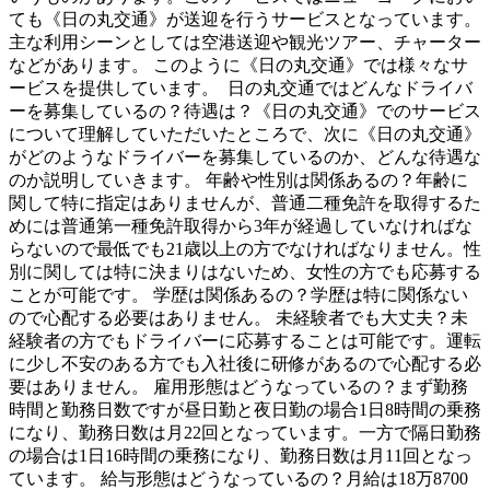
ても《日の丸交通》が送迎を行うサービスとなっています。
主な利用シーンとしては空港送迎や観光ツアー、チャーター
などがあります。 このように《日の丸交通》では様々なサ
ービスを提供しています。 日の丸交通ではどんなドライバ
ーを募集しているの？待遇は？《日の丸交通》でのサービス
について理解していただいたところで、次に《日の丸交通》
がどのようなドライバーを募集しているのか、どんな待遇な
のか説明していきます。 年齢や性別は関係あるの？年齢に
関して特に指定はありませんが、普通二種免許を取得するた
めには普通第一種免許取得から3年が経過していなければな
らないので最低でも21歳以上の方でなければなりません。性
別に関しては特に決まりはないため、女性の方でも応募する
ことが可能です。 学歴は関係あるの？学歴は特に関係ない
ので心配する必要はありません。 未経験者でも大丈夫？未
経験者の方でもドライバーに応募することは可能です。運転
に少し不安のある方でも入社後に研修があるので心配する必
要はありません。 雇用形態はどうなっているの？まず勤務
時間と勤務日数ですが昼日勤と夜日勤の場合1日8時間の乗務
になり、勤務日数は月22回となっています。一方で隔日勤務
の場合は1日16時間の乗務になり、勤務日数は月11回となっ
ています。 給与形態はどうなっているの？月給は18万8700