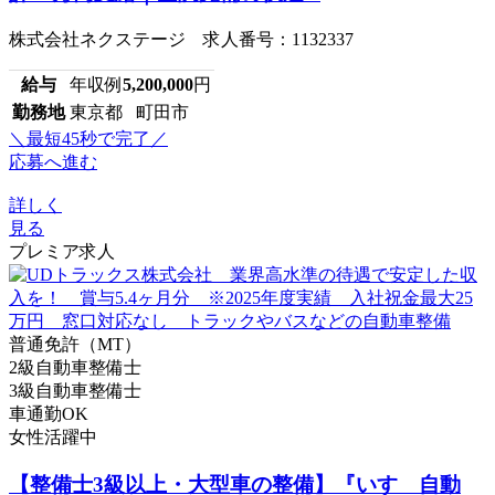
株式会社ネクステージ 求人番号：1132337
給与
年収例
5,200,000
円
勤務地
東京都 町田市
＼最短45秒で完了／
応募へ進む
詳しく
見る
プレミア求人
普通免許（MT）
2級自動車整備士
3級自動車整備士
車通勤OK
女性活躍中
【整備士3級以上・大型車の整備】『いすゞ自動