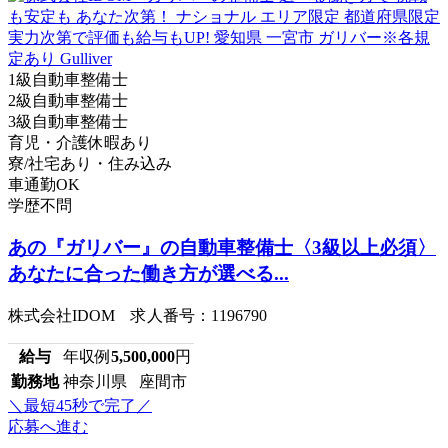
1級自動車整備士
2級自動車整備士
3級自動車整備士
育児・介護休暇あり
寮/社宅あり・住み込み
車通勤OK
学歴不問
あの『ガリバー』の自動車整備士〈3級以上必須〉
あなたに合った働き方が選べる...
株式会社IDOM 求人番号：1196790
給与
年収例
5,500,000
円
勤務地
神奈川県 座間市
＼最短45秒で完了／
応募へ進む