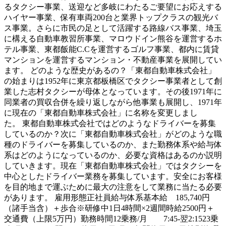
るタクシー事業、送迎など多岐にわたるご要望にお応えする
ハイヤー事業、保有車両200台と業界トップクラスの観光バ
ス事業。さらに市民の足として活躍する路線バス事業、埼玉
に構える自動車教習所事業、マロウドイン熊谷を運営するホ
テル事業、東都飯能C.Cを運営するゴルフ事業、都内に賃貸
マンションを運営するマンション・不動産事業を展開してい
ます。 どのような歴史があるの？「東都自動車株式会社」
の始まりは1952年に東京都板橋区でタクシー事業者として創
業した志村タクシーが母体となっています。その後1971年に
同業者の買収合併を繰り返しながら他事業も展開し、1971年
に現在の「東都自動車株式会社」に名称を変更しまし
た。 東都自動車株式会社ではどのようなドライバーを募集
しているのか？次に「東都自動車株式会社」がどのような職
種のドライバーを募集しているのか、また勤務体系や給与体
系はどのようになっているのか、必要な資格はあるのか説明
していきます。現在「東都自動車株式会社」ではタクシーを
中心としたドライバー業務を募集しています。安全にお客様
を目的地まで運ぶために最大の注意をして業務に当たる必要
があります。 雇用形態正社員給与体系基本給 185,740円
（諸手当含）＋歩合※研修中1日4時間×2週間時給2500円＋
交通費（上限5万円）勤務時間12乗務/月 7:45-翌2:1523乗