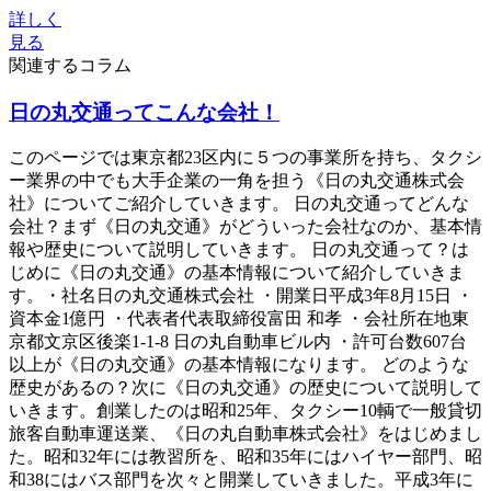
詳しく
見る
関連するコラム
日の丸交通ってこんな会社！
このページでは東京都23区内に５つの事業所を持ち、タクシ
ー業界の中でも大手企業の一角を担う《日の丸交通株式会
社》についてご紹介していきます。 日の丸交通ってどんな
会社？まず《日の丸交通》がどういった会社なのか、基本情
報や歴史について説明していきます。 日の丸交通って？は
じめに《日の丸交通》の基本情報について紹介していきま
す。・社名日の丸交通株式会社 ・開業日平成3年8月15日 ・
資本金1億円 ・代表者代表取締役富田 和孝 ・会社所在地東
京都文京区後楽1-1-8 日の丸自動車ビル内 ・許可台数607台
以上が《日の丸交通》の基本情報になります。 どのような
歴史があるの？次に《日の丸交通》の歴史について説明して
いきます。創業したのは昭和25年、タクシー10輌で一般貸切
旅客自動車運送業、《日の丸自動車株式会社》をはじめまし
た。昭和32年には教習所を、昭和35年にはハイヤー部門、昭
和38にはバス部門を次々と開業していきました。平成3年に