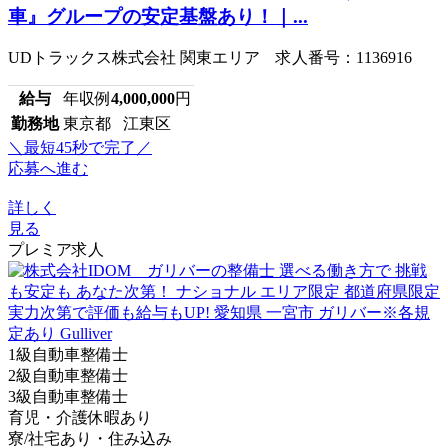
車』グループの安定基盤あり！｜...
UDトラックス株式会社 関東エリア 求人番号：1136916
給与
年収例
4,000,000
円
勤務地
東京都 江東区
＼最短45秒で完了／
応募へ進む
詳しく
見る
プレミア求人
1級自動車整備士
2級自動車整備士
3級自動車整備士
育児・介護休暇あり
寮/社宅あり・住み込み