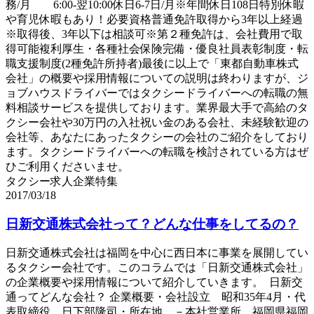
務/月 6:00-翌10:00休日6-7日/月※年間休日108日特別休暇
や育児休暇もあり！必要資格普通免許取得から3年以上経過
※取得後、3年以下は相談可※第２種免許は、会社費用で取
得可能複利厚生・各種社会保険完備・優良社員表彰制度・転
職支援制度(2種免許所持者)最後に以上で「東都自動車株式
会社」の概要や採用情報についての説明は終わりますが、ジ
ョブハウスドライバーではタクシードライバーへの転職の無
料相談サービスを提供しております。業界最大手で高給のタ
クシー会社や30万円の入社祝い金のある会社、未経験歓迎の
会社等、あなたにあったタクシーの会社のご紹介をしており
ます。タクシードライバーへの転職を検討されている方はぜ
ひご利用くださいませ。
タクシー求人企業特集
2017/03/18
日新交通株式会社って？どんな仕事をしてるの？
日新交通株式会社は福岡を中心に西日本に事業を展開してい
るタクシー会社です。このコラムでは「日新交通株式会社」
の企業概要や採用情報について紹介していきます。 日新交
通ってどんな会社？ 企業概要・会社設立 昭和35年4月・代
表取締役 日下部隆司・所在地 －本社営業所 福岡県福岡