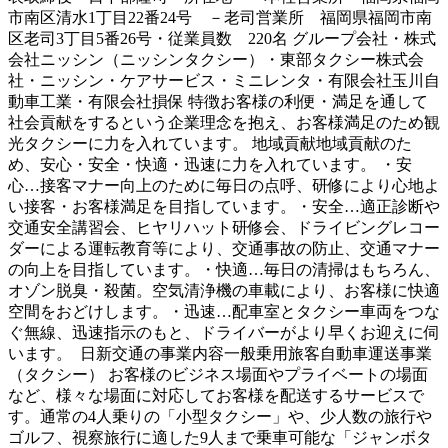
市南区清水1丁目22番24号 －老司営業所 福岡県福岡市南
区老司3丁目5番26号・従業員数 220名 グループ会社・株式
会社ニッシン（ニッシンタクシー）・東部タクシー株式会
社・ニッシン・ケアサービス・ミニレンタ・有限会社玉川自
動車工業・有限会社損保 特徴お客様の利便・満足を通して
社会貢献をするという企業理念を抱え、お客様満足のため観
光タクシーに力を入れています。 地域貢献地域貢献のた
め、安心・安全・快適・迅速に力を入れています。 ・安
心…接客マナー向上のために毎日の点呼、研修により心地よ
い接客・お客様満足を目指しています。・安全…適正診断や
交通安全講習会、ヒヤリハット研修会、ドライビングレコー
ダーによる運転教育等により、交通事故の防止、交通マナー
の向上を目指しています。・快適…毎日の清掃はもちろん、
オゾン脱臭・殺菌。空気清浄機の車載により、お客様に快適
空間をおどけします。・迅速…配車室とタクシー車両をつな
ぐ無線、迅速指示のもと、ドライバーがより早くお迎えに伺
います。 日新交通の事業内容一般乗用旅客自動車運送事業
（タクシー） お客様のビジネス場面やプライベートの場面
など、様々な場面に対応してお客様を配送するサービスで
す。通常の4人乗りの「小型タクシー」や、少人数の旅行や
ゴルフ、視察旅行に適した9人まで乗車可能な「ジャンボタ