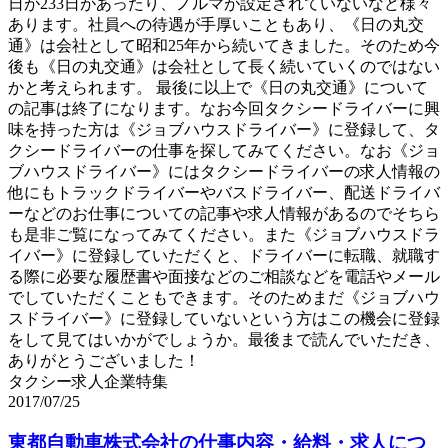
日が233日があったり、ノルマが設定されていないなど様々
あります。社員への待遇が手厚いこともあり、《日の丸交
通》は会社として昭和25年から続いてきました。そのため今
後も《日の丸交通》は会社として長く続いていくのではない
かと考えられます。 最後に以上で《日の丸交通》について
の記事は終了になります。なお今回タクシードライバーに興
味を持った方は《ジョブハウスドライバー》に登録して、タ
クシードライバーの仕事を探してみてください。なお《ジョ
ブハウスドライバー》にはタクシードライバーの求人情報の
他にもトラックドライバーやバスドライバー、配送ドライバ
ーなどのお仕事についての記事や求人情報があるのでそちら
も是非ご覧になってみてください。また《ジョブハウスドラ
イバー》に登録していただくと、ドライバーに転職、就職す
る際に必要な履歴書や面接などのご相談などを電話やメール
でしていただくこともできます。そのためまだ《ジョブハウ
スドライバー》に登録していないという方はこの機会に登録
をして見てはいかがでしょうか。最後まで読んでいただき、
ありがとうございました！
タクシー求人企業特集
2017/07/25
東都自動車株式会社の仕事内容・給料・求人につ