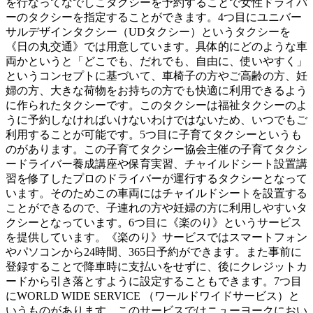
を行なってなでしこタクシーを予約することで女性ドライバ
ーのタクシーを指定することができます。4つ目にユニバー
サルデザインタクシー（UDタクシー）というタクシーを
《日の丸交通》では用意しています。具体的にどのような車
両かというと「どこでも、だれでも、自由に、使いやすく」
というコンセプトに基づいて、車椅子の方やご高齢の方、妊
婦の方、大きな荷物をお持ちの方でも快適に利用できるよう
に作られたタクシーです。このタクシーは福祉タクシーのよ
うに予約しなければいけないわけではないため、いつでもご
利用することが可能です。5つ目に子育てタクシーというも
のがあります。この子育てタクシー協会主催の子育てタクシ
ードライバー養成講座や保育実習、チャイルドシート設置講
習を修了したプロのドライバーが運行するタクシーとなって
います。そのためこの車両にはチャイルドシートを設置する
ことができるので、子連れの方や妊婦の方に利用しやすいタ
クシーとなっています。6つ目に《楽のり》というサービス
を提供しています。《楽のり》サービスではスマートフォン
やパソコンから24時間、365日予約ができます。また事前に
登録することで降車時に支払いをせずに、後にクレジットカ
ードから引き落とすように設定することもできます。7つ目
にWORLD WIDE SERVICE （ワールドワイドサービス）と
いうものがあります。このサービスではニューヨークにおい