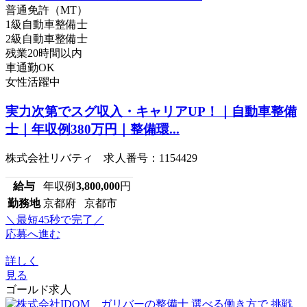
普通免許（MT）
1級自動車整備士
2級自動車整備士
残業20時間以内
車通勤OK
女性活躍中
実力次第でスグ収入・キャリアUP！｜自動車整備
士｜年収例380万円｜整備環...
株式会社リバティ 求人番号：1154429
給与
年収例
3,800,000
円
勤務地
京都府 京都市
＼最短45秒で完了／
応募へ進む
詳しく
見る
ゴールド求人