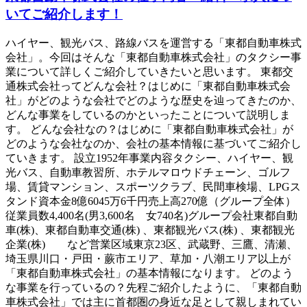
いてご紹介します！
ハイヤー、観光バス、路線バスを運営する「東都自動車株式
会社」。今回はそんな「東都自動車株式会社」のタクシー事
業について詳しくご紹介していきたいと思います。 東都交
通株式会社ってどんな会社？はじめに「東都自動車株式会
社」がどのような会社でどのような歴史を辿ってきたのか、
どんな事業をしているのかといったことについて説明しま
す。 どんな会社なの？はじめに「東都自動車株式会社」が
どのような会社なのか、会社の基本情報に基づいてご紹介し
ていきます。 設立1952年事業内容タクシー、ハイヤー、観
光バス、自動車教習所、ホテルマロウドチェーン、ゴルフ
場、賃貸マンション、スポーツクラブ、民間車検場、LPGス
タンド資本金8億6045万6千円売上高270億（グループ全体）
従業員数4,400名(男3,600名 女740名)グループ会社東都自動
車(株)、東都自動車交通(株) 、東都観光バス(株) 、東都観光
企業(株) など営業区域東京23区、武蔵野、三鷹、清瀬、
埼玉県川口・戸田・蕨市エリア、草加・八潮エリア以上が
「東都自動車株式会社」の基本情報になります。 どのよう
な事業を行っているの？先程ご紹介したように、「東都自動
車株式会社」では主に首都圏の身近な足として親しまれてい