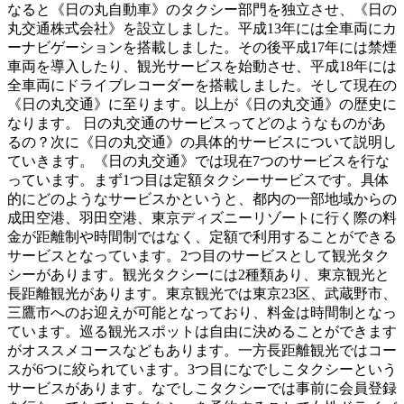
なると《日の丸自動車》のタクシー部門を独立させ、《日の
丸交通株式会社》を設立しました。平成13年には全車両にカ
ーナビゲーションを搭載しました。その後平成17年には禁煙
車両を導入したり、観光サービスを始動させ、平成18年には
全車両にドライブレコーダーを搭載しました。そして現在の
《日の丸交通》に至ります。以上が《日の丸交通》の歴史に
なります。 日の丸交通のサービスってどのようなものがあ
るの？次に《日の丸交通》の具体的サービスについて説明し
ていきます。《日の丸交通》では現在7つのサービスを行な
っています。まず1つ目は定額タクシーサービスです。具体
的にどのようなサービスかというと、都内の一部地域からの
成田空港、羽田空港、東京ディズニーリゾートに行く際の料
金が距離制や時間制ではなく、定額で利用することができる
サービスとなっています。2つ目のサービスとして観光タク
シーがあります。観光タクシーには2種類あり、東京観光と
長距離観光があります。東京観光では東京23区、武蔵野市、
三鷹市へのお迎えが可能となっており、料金は時間制となっ
ています。巡る観光スポットは自由に決めることができます
がオススメコースなどもあります。一方長距離観光ではコー
スが6つに絞られています。3つ目になでしこタクシーという
サービスがあります。なでしこタクシーでは事前に会員登録