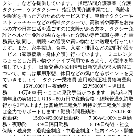
クシー」などを提供しています。 指定訪問介護事業（介護
タクシー、ケアタクシー） 指定訪問介護事業では、高齢者
や障害を持った方のためのサービスです。車椅子タクシーや
ストレッチャーなどの福祉タクシーで、高齢者や障害をお持
ちの方や日常生活を過ごすのに支障がある方を、タクシー免
許とヘルパー免許の両方を持った介護の専門知識を持った乗
務員が訪問し、病院への通院や買い物などの送迎を行ってい
ます。また、家事援助、食事、入浴・排泄などの訪問介護サ
ービス（家事援助・身体介護）行っています。 ミニレンタ
ちょっとした買い物やドライブ利用できるよう、小型車を準
備しています。 日新交通の採用情報日新交通の求人情報に
ついて、給与は雇用形態、休日などの気になるポイントを見
ていきましょう。 タクシー乗務員 雇用形態正社員給与昼勤
務: 16万1000円～夜勤務: 22万5000円～隔日勤
務: 19万4000円～ここに乗務手当がつきます 賞与年2回
前年度の実績により15～80万円で変動資格・経験普通免許取
得から3年以上または普通第二種免許所持※第二種免許取得
は全力でサポートします！勤務時間昼勤務: 7:30-16:30
夜勤務: 15:00-翌3:00隔日勤務: 7:30-翌1:00休日昼勤
務・夜勤務 8-9/日隔日勤務 18-19/日待遇・社会
保険・独身寮・退職金制度・中退金制度・社内イベント開催