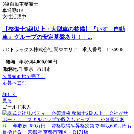
3級自動車整備士
車通勤OK
女性活躍中
【整備士3級以上・大型車の整備】『いすゞ自動
車』グループの安定基盤あり！｜...
UDトラックス株式会社 関東エリア 求人番号：1136906
給与
年収例
4,000,000
円
勤務地
千葉県 市川市
＼最短45秒で完了／
応募へ進む
詳しく
見る
ゴールド求人