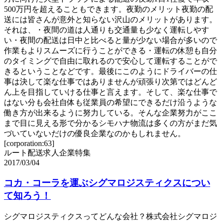
500万円を超えることもできます。夜勤のメリット夜勤の配
送には皆さんが意外と知らない沢山のメリットがあります。
それは、・夜間の道は人通りも交通量も少なく運転しやす
い・夜間の配送は日中と比べると量が少ない場合が多いので
作業もよりスムーズに行うことができる・運転の休憩も自分
のタイミングで自由に取れるので安心して運転することがで
きるということなどです。最後にこのようにドライバーの仕
事は決して楽な仕事ではありませんが頑張り次第ではどんど
ん上を目指していける仕事と言えます。そして、楽な仕事で
はない分も会社自体も従業員の希望にできるだけ沿うような
働き方が出来るように努力している。そんな企業努力がここ
まで目に見える形で分かるシモハナ物流は多くの方がまだ気
づいていないだけの優良企業なのかもしれません。
[corporation:63]
ルート配送求人企業特集
2017/03/04
コカ・コーラを運ぶシグマロジスティクスについ
て知ろう！
シグマロジスティクスってどんな会社？株式会社シグマロジ