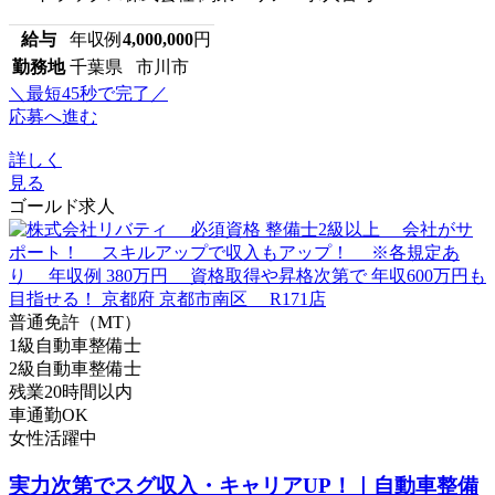
給与
年収例
4,000,000
円
勤務地
千葉県 市川市
＼最短45秒で完了／
応募へ進む
詳しく
見る
ゴールド求人
普通免許（MT）
1級自動車整備士
2級自動車整備士
残業20時間以内
車通勤OK
女性活躍中
実力次第でスグ収入・キャリアUP！｜自動車整備