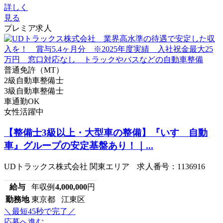
詳しく
見る
プレミア求人
普通免許（MT）
2級自動車整備士
3級自動車整備士
車通勤OK
女性活躍中
【整備士3級以上・大型車の整備】『いすゞ自動
車』グループの安定基盤あり！｜...
UDトラックス株式会社 関東エリア 求人番号：1136916
給与
年収例
4,000,000
円
勤務地
東京都 江東区
＼最短45秒で完了／
応募へ進む