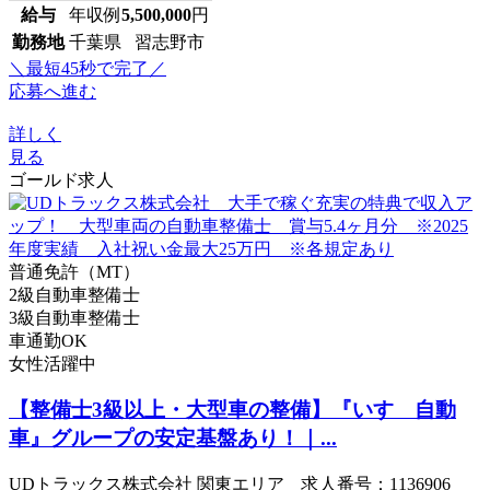
給与
年収例
5,500,000
円
勤務地
千葉県 習志野市
＼最短45秒で完了／
応募へ進む
詳しく
見る
ゴールド求人
普通免許（MT）
2級自動車整備士
3級自動車整備士
車通勤OK
女性活躍中
【整備士3級以上・大型車の整備】『いすゞ自動
車』グループの安定基盤あり！｜...
UDトラックス株式会社 関東エリア 求人番号：1136906