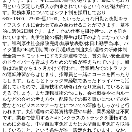
ようです。また、年に二回の賞与があります。最低でも27万
円という安定した収入が約束されているというのが魅力的で
す。勤務体系についてはシフト制を採用しており
6:00~18:00、23:00~翌11:00、といったような日勤と夜勤をラ
イフスタイルに合わせて組み合わせることができます。基本
的に週休2日制です。また、他の仕事を掛け持つことも許さ
れています。丸伊運輸の福利厚生は以下のようになっていま
す。福利厚生社会保険完備/無事故表彰/休日出勤手当/車、バ
イク通勤OK/試用期間2か月/退職金制度丸伊運輸の研修体制
安全第一をモットーにする丸伊運輸では、質の高い安全運転
のドライバーを育成するための研修が整えられています。研
修は2週間から１ヶ月かけて行われ、営業所内でのトラック
の運転練習からはじまり、指導員と一緒にコースを回ったり
もします。もともとトラック未経験であったドライバーも活
躍しているので、運転技術の研修はかなり充実していると言
えるでしょう。また運転技術の他にも、会社概要や社内ルー
ルなどの会社の考え方や、配達先での振る舞いについての注
意などのビジネスマナーなどについての研修もしっかりと行
われます。丸伊運輸の応募資格学歴や年齢、業界経験は不問
です。業務で使用する2~4トンクラスのトラックを運転する
ために必要な、中型自動車免許または大型自動車免許を取得
していること、という条件が唯一設定されています。なお、