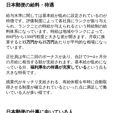
日本郵便の給料・待遇
給与水準に関しては基本給が低めに設定されているのが
特徴です。評価制度によって各社員にランクが振り与え
られ、ランクごとの時給が与えられるという時給制の給
料体系になっています。時給は地域やランクによって、
800円から1300円程度と大きな差が開きます。月収に換
算すると
15万円から25万円
あたりが平均的な相場になっ
ています。
正社員は年に二回のボーナスがあり、合計で3〜4ヶ月分
の月給に相当する額が支給されます。基本給が低めにな
っている分、
福利厚生の待遇が充実している
という点も
大きな特長です。
残業代がキッチリ支給される、有給休暇を年時に自動取
得させる制度が確立されているといった点に満足して働
いている人が多い様です。
日本郵便の仕事に向いている人