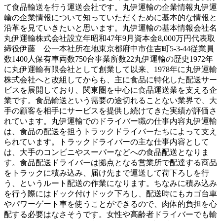
て食品輸送を行う運送会社です。丸伊運輸の企業情報丸伊運
輸の企業情報について知っていただくために基本的な情報と
沿革を見ていきたいと思います。丸伊運輸の基本情報会社名
丸伊運輸株式会社設立年昭和47年9月資本金8,000万円代表取
締役伊藤 公一本社所在地東京都府中市住吉町5-3-44従業員
数1400人保有車両数750台事業所数22丸伊運輸の歴史1972年
に丸伊運輸有限会社として創業して以来、1978年に丸伊運輸
株式会社へと改組してからも、主に食品に特化した配送サー
ビスを展開しており、関東圏を中心に食品運送業を支える企
業です。食品輸送という需要の途切れることない業界で、大
手の顧客を相手にサービスを提供し続けてきた実績が評価さ
れています。丸伊運輸でのドライバー職の仕事内容丸伊運輸
は、食品の配送を担うトラックドライバーたちによって支え
られています。トラックドライバーの主な仕事内容として
は、大手のコンビニやスーパーなどへの食品配送となりま
す。食品配送ドライバーは拠点となる営業所で配達する商品
をトラックに積み込み、届け先まで運送して荷下ろしを行
う、というルート配送の作業になります。ちなみに積み込み
を行う際にはドック付けドック下ろし、配送時にもカゴ台車
やパワーゲート車を使うことができるので、肉体的負担を心
配する必要はなさそうです。女性や高齢者ドライバーでも輸