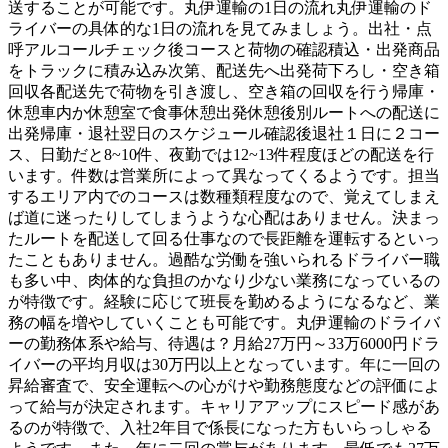
送することが可能です。丸伊運輸の1日の流れ丸伊運輸のド
ライバーの具体的な1日の流れを見てみましょう。出社・点
呼アルコールチェック後コースと荷物の確認積込・出発商品
をトラックに積み込み次第、配送先へ出発荷下ろし・空き箱
回収各配送先で荷物を引き渡し、空き箱の回収を行う帰庫・
休憩車内か休憩室で食事休憩出発休憩後別ルートへの配送に
出発帰庫・退社翌日のスケジュール確認後退社１日に２コー
ス、日勤だと8~10件、夜勤では12~13件程度ほどの配送を行
います。件数は営業所によって異なってくるようです。担当
するエリア内でのコースは数種類程度なので、覚えてしまえ
ば道に迷ったりしてしまうような心配はありません。決まっ
たルートを配送して回る仕事なので長距離を運転するといっ
たこともありません。過酷な労働を強いられるドライバー職
も多い中、肉体的な負担のかなり少ない業務になっているの
が特徴です。経験に応じて班長を勤めるようになるなど、業
務の幅を増やしていくことも可能です。丸伊運輸のドライバ
ーの勤務体系や給与、待遇は？月給27万円～33万6000円ドラ
イバーの平均月収は30万円以上となっています。年に一回の
昇給審査で、安全運転への心がけや勤務態度などの評価によ
って給与が決定されます。キャリアアップにスピード感があ
るのが特徴で、入社2年目で係長になった方もいらっしゃる