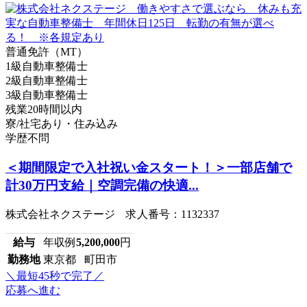
普通免許（MT）
1級自動車整備士
2級自動車整備士
3級自動車整備士
残業20時間以内
寮/社宅あり・住み込み
学歴不問
＜期間限定で入社祝い金スタート！＞一部店舗で
計30万円支給｜空調完備の快適...
株式会社ネクステージ 求人番号：1132337
給与
年収例
5,200,000
円
勤務地
東京都 町田市
＼最短45秒で完了／
応募へ進む