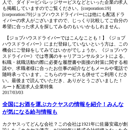
人で、ダイドービバレッジサービスなどといった企業の求人
も掲載していますのでご覧ください。[corporation:19]
[corporation:79]ジョブハウスドライバーには他にも配送ドラ
イバーの求人がございますので、じっくり比較してご自分の
希望に合った求人を探してみるのもいいかもしれません。
【ジョブハウスドライバーではこんなことも！】《ジョブ
ハウスドライバー》にまだ登録していないという方は、この
機会にご登録をしてみてはいかがでしょうか。《ジョブハウ
スドライバー》では専属のキャリアコンサルタントによる、
転職・就職活動の際に必要な履歴書や面接の対策に関する相
談や、求職者様に合ったお仕事の紹介などもメールや電話で
随時承っています。こちらのサービスも併せてご利用くださ
い。最後まで読んでいただき、ありがとうございました！
ルート配送求人企業特集
2017/03/03
全国にお酒を運ぶカクヤスの情報を紹介！みんな
が気になる給与情報も
カクヤスってどんな会社？この会社は1921年に佐藤安蔵が創