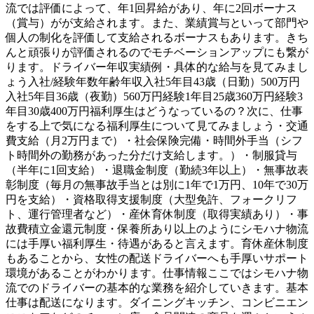
流では評価によって、年1回昇給があり、年に2回ボーナス
（賞与）がが支給されます。また、業績賞与といって部門や
個人の制化を評価して支給されるボーナスもあります。きち
んと頑張りが評価されるのでモチベーションアップにも繋が
ります。ドライバー年収実績例・具体的な給与を見てみまし
ょう入社/経験年数年齢年収入社5年目43歳（日勤）500万円
入社5年目36歳（夜勤）560万円経験1年目25歳360万円経験3
年目30歳400万円福利厚生はどうなっているの？次に、仕事
をする上で気になる福利厚生について見てみましょう・交通
費支給（月2万円まで）・社会保険完備・時間外手当（シフ
ト時間外の勤務があった分だけ支給します。）・制服貸与
（半年に1回支給）・退職金制度（勤続3年以上）・無事故表
彰制度（毎月の無事故手当とは別に1年で1万円、10年で30万
円を支給）・資格取得支援制度（大型免許、フォークリフ
ト、運行管理者など）・産休育休制度（取得実績あり）・事
故費積立金還元制度・保養所あり以上のようにシモハナ物流
には手厚い福利厚生・待遇があると言えます。育休産休制度
もあることから、女性の配送ドライバーへも手厚いサポート
環境があることがわかります。仕事情報ここではシモハナ物
流でのドライバーの基本的な業務を紹介していきます。基本
仕事は配送になります。ダイニングキッチン、コンビニエン