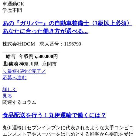
車通勤OK
学歴不問
あの『ガリバー』の自動車整備士〈3級以上必須〉
あなたに合った働き方が選べる...
株式会社IDOM 求人番号：1196790
給与
年収例
5,500,000
円
勤務地
神奈川県 座間市
＼最短45秒で完了／
応募へ進む
詳しく
見る
関連するコラム
食品配送を行う！丸伊運輸で働くには？
丸伊運輸はセブンイレブンに代表されるような大手コンビニ
エンスストアやスーパーをはじめとする顧客から委託を受け