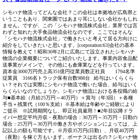
シモハナ物流ってどんな会社？この会社は本拠地が広島県と
いうこともあり、関東圏ではあまり耳にしない会社かもしれ
ません。ですが、この「シモハナ物流株式会社」業界では言
わずと知れた大手食品物流会社なのです。ここではそんな
「シモハナ物流株式会社」で働きたいと考えて居る方向けに
紹介をしていきたいと思います。[corporation:63]会社の基本
情報を教えて！昭和30年2月に広島にて設立されたシモハナ
物流の企業概要についてご紹介いたします。事業内容食品配
送事業がメインで、その他にも倉庫業などを行っています。
資本金3000万円売上高351億円従業員数正社員 1794名準
従業員 3166名トラック保有台数988台 給与はいくらくら
い？それでは実際にシモハナ物流で働いた場合、給与はいく
らくらいなのでしょうか。シモハナ物流における各役職の給
与■基本給（月給25万円～40万円）＋賞与（年3回）＋各種
手当＋残業代（100％支給）※基本給は年齢やご経験により
ご提示 ※試用期間なし、即正社員雇用！■2年目以降ドラ
イバー想定平均月収・夜勤の場合：30万円～35万円・日勤の
場合：25万円～30万円※働き方やポジションによっては、上
記以上の額も可能です。※月収35万円(日勤）、月収40万円
（夜勤）を稼ぐ方もいます。ボーナスは出るの？シモハナ物