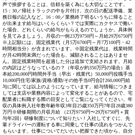
声で挨拶することは、信頼を築く為にも大切なことです。
15：30／帰社トラックの中を片付け。次の日の配送準備、業
務日報の記入など。16：00／業務終了明るいうちに帰ること
が出来ます給与はいくらくらい？では実際にカクヤスで働い
た場合、どれくらいの給与がもらえるのでしょうか。具体例
を見てみましょう。月収の一例23万9750円～月給29万6750円
※上記額には、固定残業代（月5万6700円～月7万100円・42
時間相当分）が含まれています。※固定残業代は、残業時間
が月42時間未満だった場合も、減額されることはありませ
ん。固定残業時間を超過した分は追加で支給されます。月給
の内訳はどうなっているの？（年収が約350万円の場合）基
本給200,000円時間外手当（早出・残業代）50,000円役職手当
10,000円住宅/家族/資格/通勤/その他手当0円合計260,000円給
与に関しては以上のようになっています。給与情報につきま
しては支店や業務内容によって変化することがあるので、宅
配業者に転職する際の目安としてご覧になってください。年
収の具体例入社年数年齢年収3年目25歳350万円7年目28歳380
万円※研修期間の月収月給 （23万9750円〜29万6750円＋賞
与年2回）研修制度について知りたい！入社してすぐに、先
輩ドライバーの運転する車に同乗して仕事の流れをつかんで
もらいます。仕事についてだいたい把握できた頃から、自分