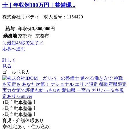
士｜年収例380万円｜整備環...
株式会社リバティ 求人番号：1154429
給与
年収例
3,800,000
円
勤務地
京都府 京都市
＼最短45秒で完了／
応募へ進む
詳しく
見る
ゴールド求人
1級自動車整備士
2級自動車整備士
3級自動車整備士
育児・介護休暇あり
寮/社宅あり・住み込み