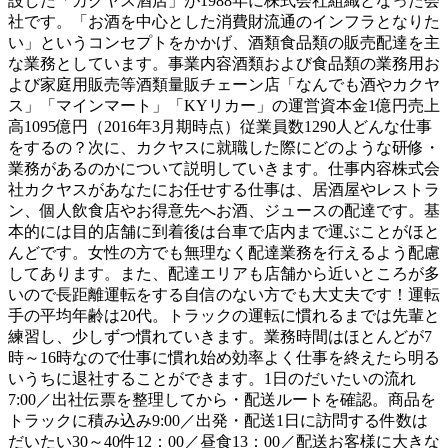
設した「カクヤス酒店」が1988年に株式会社組織となった会
社です。「お酒を中心とした消費財流通のインフラとなりた
い」というコンセプトをかかげ、酒類食品類の販売配達を主
な業務としています。事業内容酒類および食品類の業務用お
よび家庭用販売等酒類量販チェーン店「なんでも酒やカクヤ
ス」「マインマート」「KYリカー」の運営資本金1億円売上
高1095億円（2016年3月期時点）従業員数1290人どんな仕事
をするの？次に、カクヤスに就職した際にどのような研修・
業務があるのかについて説明していきます。仕事内容株式会
社カクヤスがあなたにお任せする仕事は、居酒屋やレストラ
ン、個人飲食店やお得意先へお酒、ジュースの配達です。基
本的には目的店舗に到着後は台車で店内まで運ぶことがほと
んどです。女性の方でも無理なく配達業務を行えるよう配慮
してあります。また、配達エリアも店舗から近いところが多
いので長距離運転をする自信のない方でも大丈夫です！運転
手の平均年齢は20代。トラックの運転に慣れるまでは先輩と
練習し、少しずつ慣れていきます。業務時間はほとんどが7
時～16時なので仕事に慣れ始め効率よく仕事を終えたら明る
いうちに退社することができます。1日のだいたいの流れ
7:00／出社伝票を整理してから・配送ルートを確認。商品を
トラックに積み込み9:00／出発・配送1日に訪問する件数は
だいたい30～40件12：00／昼食13：00／配送お客様に大きな