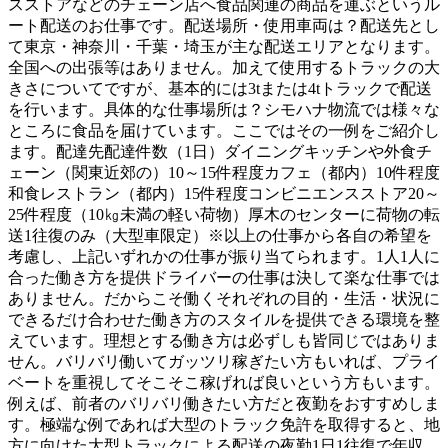
スストアなどのチェーン店へ食品関連の商品を運ぶというル
ート配送のお仕事です。配送場所・使用車両は？配送先とし
て東京・神奈川・千葉・埼玉が主な配送エリアとなります。
全国への出張等はありません。加えて使用するトラックの大
きさについてですが、基本的には3tまたは4tトラックで配送
を行います。具体的な仕事場所は？シモハナ物流では様々な
ところに食品を届けています。ここではその一例をご紹介し
ます。配達先配達件数（1日）ダイニングキッチンや外食チ
ェーン（関東近郊の）10～15件程度カフェ（都内）10件程度
和食レストラン（都内）15件程度コンビニエンスストア20～
25件程度（10㎏未満の軽い荷物）厚木のセンターに荷物の転
送1往復のみ（大型車限定）※以上の仕事から各自の希望を
考慮し、上記いずれかの仕事が振り当てられます。1人1人に
合った働き方を提供ドライバーの仕事は決して楽な仕事では
ありません。だからこそ働くそれぞれの目的・生活・状況に
できるだけ合わせた働き方のスタイルを提供できる環境を整
えています。理想とする働き方は必ずしも皆同じではありま
せん。バリバリ働いてガッツリ稼ぎたい方もいれば、プライ
ベートを重視してそこそこ稼げれば良いという方もいます。
例えば、前者のバリバリ働きたい方だと夜勤をおすすめしま
す。極端な例であれば大型のトラック免許を取得すると、地
方に向けた大型トラックによる配送の夜勤1日1往復で年収