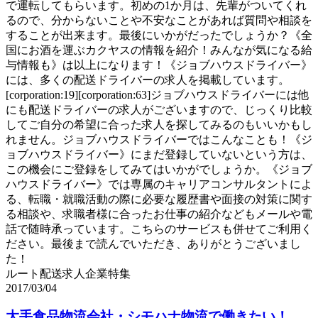
で運転してもらいます。初めの1か月は、先輩がついてくれ
るので、分からないことや不安なことがあれば質問や相談を
することが出来ます。最後にいかがだったでしょうか？《全
国にお酒を運ぶカクヤスの情報を紹介！みんなが気になる給
与情報も》は以上になります！《ジョブハウスドライバー》
には、多くの配送ドライバーの求人を掲載しています。
[corporation:19][corporation:63]ジョブハウスドライバーには他
にも配送ドライバーの求人がございますので、じっくり比較
してご自分の希望に合った求人を探してみるのもいいかもし
れません。ジョブハウスドライバーではこんなことも！《ジ
ョブハウスドライバー》にまだ登録していないという方は、
この機会にご登録をしてみてはいかがでしょうか。《ジョブ
ハウスドライバー》では専属のキャリアコンサルタントによ
る、転職・就職活動の際に必要な履歴書や面接の対策に関す
る相談や、求職者様に合ったお仕事の紹介などもメールや電
話で随時承っています。こちらのサービスも併せてご利用く
ださい。最後まで読んでいただき、ありがとうございまし
た！
ルート配送求人企業特集
2017/03/04
大手食品物流会社・シモハナ物流で働きたい！