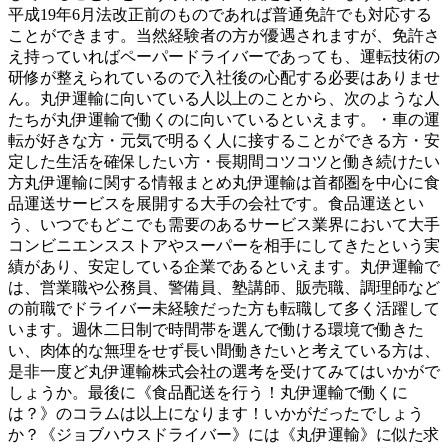
平成19年6月法改正前のものであれば普通免許でも対応する
ことができます。当然経験者の方が優遇されますが、免許さ
え持っていればペーパードライバーであっても、運転技術の
研修が整えられているので入社後の心配する必要はありませ
ん。丸伊運輸に向いている人以上のことから、次のような人
たちが丸伊運輸で働くのに向いているといえます。・車の運
転が好きな方・元気で明るく人に接することができる方・安
定した生活を確保したい方・長期間コツコツと働き続けたい
方丸伊運輸に関する情報まとめ丸伊運輸は首都圏を中心に食
品運送サービスを展開する大手の会社です。食品運送とい
う、いつでもどこでも需要のあるサービス業界において大手
コンビニエンスストアやスーパーを相手にしてきたという実
績があり、安定している企業であるといえます。丸伊運輸で
は、営業職や公務員、警備員、塾講師、販売職、調理師など
の前職でドライバー未経験だった方も転職して多く活躍して
います。週休二日制で時間帯を選んで働ける環境で働きた
い、肉体的な無理をせず長い間働きたいと考えている方は、
是非一度ど丸伊運輸株式会社の選考を受けてみてはいかがで
しょうか。最後に《食品配送を行う！丸伊運輸で働くに
は？》のコラムは以上になります！いかがだったでしょう
か？《ジョブハウスドライバー》には《丸伊運輸》に似た求