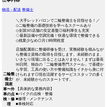
物流・配送
整備士
＼大手レッドバロンで二輪整備士を目指せる！／
◇二輪整備の基礎技術を学べるスクールあり
◇全国305店舗の安定基盤◎福利厚生も充実
◇最新設備や空調完備！快適な環境で整備できる
◇残業少なめ◎月13時間程度
店舗配属前に整備研修を受け、実務経験を積みなが
ら整備士資格の取得を目指します。未経験のまま、
いきなり現場に出ることはありません！まずは最長
90日間、独自の「二輪整備専門スクール」で基礎か
ら学習。工具の使い方や整備知識をイチから身に付
二輪整
けられます◎現在活躍するサービススタッフの多く
備士/
が、未経験からのスタートです。
国産
【具体的な業務内容】
車〜外
■バイクの点検・整備
車の点
■修理・メンテナンス
検・修
■車検対応
理