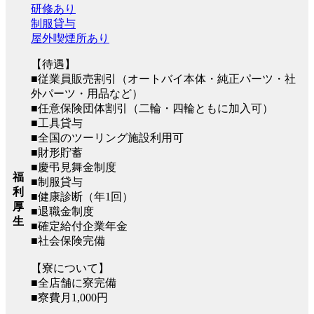
研修あり
制服貸与
屋外喫煙所あり
【待遇】
■従業員販売割引（オートバイ本体・純正パーツ・社
外パーツ・用品など）
■任意保険団体割引（二輪・四輪ともに加入可）
■工具貸与
■全国のツーリング施設利用可
■財形貯蓄
■慶弔見舞金制度
福
■制服貸与
利
■健康診断（年1回）
厚
■退職金制度
生
■確定給付企業年金
■社会保険完備
【寮について】
■全店舗に寮完備
■寮費月1,000円