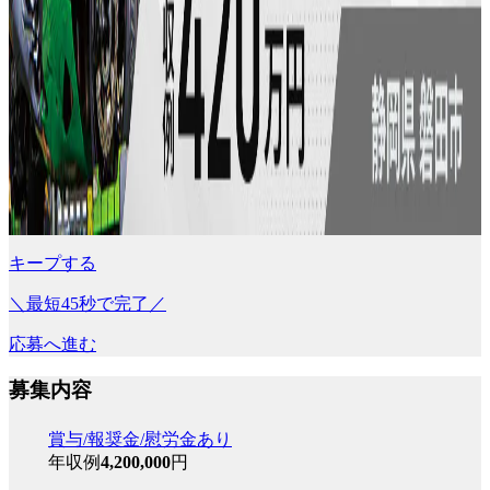
キープする
＼最短45秒で完了／
応募へ進む
募集内容
賞与/報奨金/慰労金あり
年収例
4,200,000
円