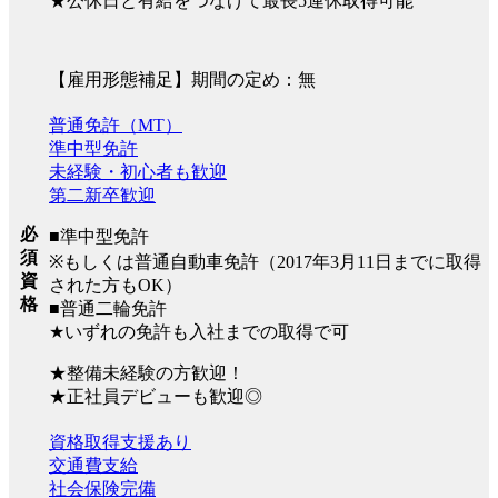
★公休日と有給をつなげて最長5連休取得可能
【雇用形態補足】期間の定め：無
普通免許（MT）
準中型免許
未経験・初心者も歓迎
第二新卒歓迎
必
■準中型免許
須
※もしくは普通自動車免許（2017年3月11日までに取得
資
された方もOK）
格
■普通二輪免許
★いずれの免許も入社までの取得で可
★整備未経験の方歓迎！
★正社員デビューも歓迎◎
資格取得支援あり
交通費支給
社会保険完備