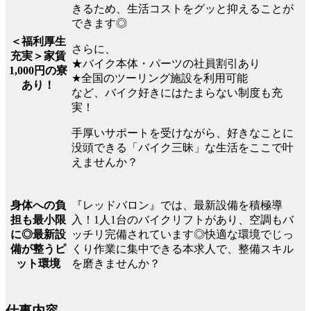
きるため、生活コストをグッと抑えることが
できます◎
＜福利厚生
さらに、
充実＞家賃
★バイク本体・パーツの社員割引あり
1,000円の寮
★全国のツーリング施設を利用可能
あり！
など、バイク好きにはたまらない制度も充
実！
手厚いサポートを受けながら、好きなことに
没頭できる「バイク三昧」な生活をここで叶
えませんか？
『レッドバロン』では、最新設備を積極導
身体への負
入！1人1台のバイクリフトがあり、空調もバ
担も最小限
ッチリ完備されています◎快適な環境でじっ
に◎最新設
くり作業に集中できる本求人で、整備スキル
備が整うピ
を磨きませんか？
ット環境
仕事内容