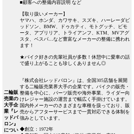
■顧客への整備内容説明 など
【取り扱いメーカー】
ヤマハ、ホンダ、カワサキ、スズキ、ハーレーダビ
ッドソン、BMW、ドゥカティ、モトグッチ、ビモ
ータ、アプリリア、トライアンフ、KTM、MVアグ
スタ、ベスパ…など豊富なメーカーの整備に携われ
ます！
★バイク好きの先輩社員が多数！休憩中に愛車の話
で盛り上がることも珍しくありません◎
『株式会社レッドバロン』は、全国305店舗を展開
する二輪販売業界大手の企業です。バイクの販売・
二輪販
整備を中心に、パーツ販売や海外事業、ライダー向
売業の
けレジャー施設の運営まで幅広く手掛けています。
大手企
国内外メーカーのさまざまな車種を扱っており、販
業『レ
売からアフターサービスまで一貫対応できる体制を
ッドバ
強みとしています。
ロン』
◆創立：1972年
につい