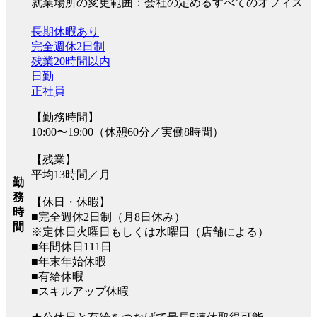
就業場所の変更範囲：会社の定めるすべてのオフィス
長期休暇あり
完全週休2日制
残業20時間以内
日勤
正社員
【勤務時間】
10:00〜19:00（休憩60分／実働8時間）
【残業】
平均13時間／月
勤
務
【休日・休暇】
時
■完全週休2日制（月8日休み）
間
※定休日火曜日もしくは水曜日（店舗による）
■年間休日111日
■年末年始休暇
■有給休暇
■スキルアップ休暇