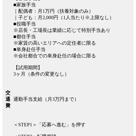
■家族手当
｜配偶者：月1万円（扶養対象のみ）
｜子ども：月2,000円（1人当たり※上限なし）
■役職手当
※店長・工場長は業績に応じて特別手当あり
■都住手当
※家賃の高いエリアへの定住者に限る
■単身赴任手当
※会社都合での単身赴任の場合に限る
【試用期間】
3ヶ月（条件の変更なし）
交
通勤手当支給（月3万円まで）
通
費
＜STEP1＞「応募へ進む」を押す