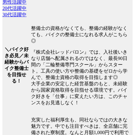
男性活躍中
20代活躍中
30代活躍中
整備士の資格がなくても、整備の経験がなく
ても、バイクの整備士になれる求人がこちら
◎
＼バイク好
『株式会社レッドバロン』では、入社後いき
き必見／未
なり店舗へ配属されるのではなく、最長90日
経験からバ
間の「二輪整備専門スクール」からスター
イク整備士
ト。工具の使い方や整備の基礎をゼロから学
を目指せ
んで、整備士資格の取得を目指します◎
る！
大手企業の安定した経営基盤のもと、未経験
から国家資格取得を目指せる環境です。バイ
ク好きを「仕事」に変えたい方は、このチャ
ンスをお見逃しなく！
充実した福利厚生も、同社ならではの大きな
魅力です。中でも注目すべきは、全店舗に完
備された寮制度。なんと月額1,000円で利用で