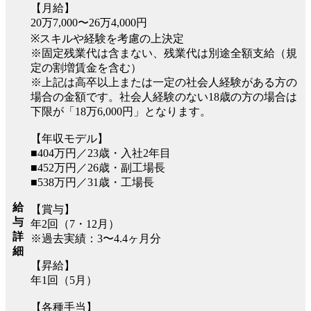
【月給】
20万7,000〜26万4,000円
※スキルや経験を考慮の上決定
※固定残業代は含まない、残業代は別途全額支給（規
定の割増賃金を含む）
※上記は高卒以上または一定の社会人経験がある方の
場合の金額です。社会人経験のない18歳の方の場合は
下限が「18万6,000円」となります。
【年収モデル】
■404万円／23歳・入社2年目
■452万円／26歳・副工場長
■538万円／31歳・工場長
給
【賞与】
与
年2回（7・12月）
詳
※過去実績：3〜4.4ヶ月分
細
【昇給】
年1回（5月）
【各種手当】