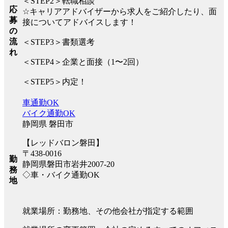
＜STEP2＞転職相談
応
☆キャリアアドバイザーから求人をご紹介したり、面
募
接についてアドバイスします！
の
流
＜STEP3＞書類選考
れ
＜STEP4＞企業と面接（1〜2回）
＜STEP5＞内定！
車通勤OK
バイク通勤OK
静岡県 磐田市
【レッドバロン磐田】
〒438-0016
勤
静岡県磐田市岩井2007-20
務
◇車・バイク通勤OK
地
就業場所：勤務地、その他会社が指定する範囲