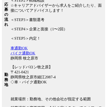
＜STEP2＞転職相談
応
☆キャリアアドバイザーから求人をご紹介したり、面
募
接についてアドバイスします！
の
流
＜STEP3＞書類選考
れ
＜STEP4＞企業と面接（1〜2回）
＜STEP5＞内定！
車通勤OK
バイク通勤OK
静岡県 牧之原市
【レッドバロン牧之原】
〒421-0421
勤
静岡県牧之原市細江2087-4
務
◇車・バイク通勤OK
地
就業場所：勤務地、その他会社が指定する範囲