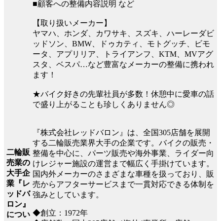
■顧客への整備内容説明 など
【取り扱いメーカー】
ヤマハ、ホンダ、カワサキ、スズキ、ハーレーダビ
ッドソン、BMW、ドゥカティ、モトグッチ、ビモ
ータ、アプリリア、トライアンフ、KTM、MVアグ
スタ、ベスパ…など豊富なメーカーの整備に携われ
ます！
★バイク好きの先輩社員が多数！休憩中に愛車の話
で盛り上がることも珍しくありません◎
『株式会社レッドバロン』は、全国305店舗を展開
する二輪販売業界大手の企業です。バイクの販売・
二輪販
整備を中心に、パーツ販売や海外事業、ライダー向
売業の
けレジャー施設の運営まで幅広く手掛けています。
大手企
国内外メーカーのさまざまな車種を扱っており、販
業『レ
売からアフターサービスまで一貫対応できる体制を
ッドバ
強みとしています。
ロン』
◆創立：1972年
につい