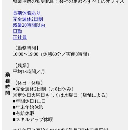
就業場所の変更範囲：会社の定めるすべてのオフィス
長期休暇あり
完全週休2日制
残業20時間以内
日勤
正社員
【勤務時間】
10:00〜19:00（休憩60分／実働8時間）
【残業】
平均13時間／月
勤
務
【休日・休暇】
時
■完全週休2日制（月8日休み）
間
※定休日火曜日もしくは水曜日（店舗による）
■年間休日111日
■年末年始休暇
■有給休暇
■スキルアップ休暇