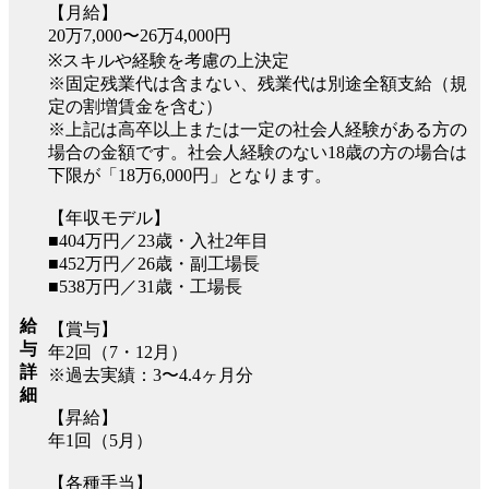
【月給】
20万7,000〜26万4,000円
※スキルや経験を考慮の上決定
※固定残業代は含まない、残業代は別途全額支給（規
定の割増賃金を含む）
※上記は高卒以上または一定の社会人経験がある方の
場合の金額です。社会人経験のない18歳の方の場合は
下限が「18万6,000円」となります。
【年収モデル】
■404万円／23歳・入社2年目
■452万円／26歳・副工場長
■538万円／31歳・工場長
給
【賞与】
与
年2回（7・12月）
詳
※過去実績：3〜4.4ヶ月分
細
【昇給】
年1回（5月）
【各種手当】