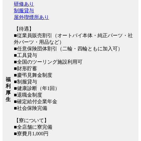
研修あり
制服貸与
屋外喫煙所あり
【待遇】
■従業員販売割引（オートバイ本体・純正パーツ・社
外パーツ・用品など）
■任意保険団体割引（二輪・四輪ともに加入可）
■工具貸与
■全国のツーリング施設利用可
■財形貯蓄
■慶弔見舞金制度
福
■制服貸与
利
■健康診断（年1回）
厚
■退職金制度
生
■確定給付企業年金
■社会保険完備
【寮について】
■全店舗に寮完備
■寮費月1,000円