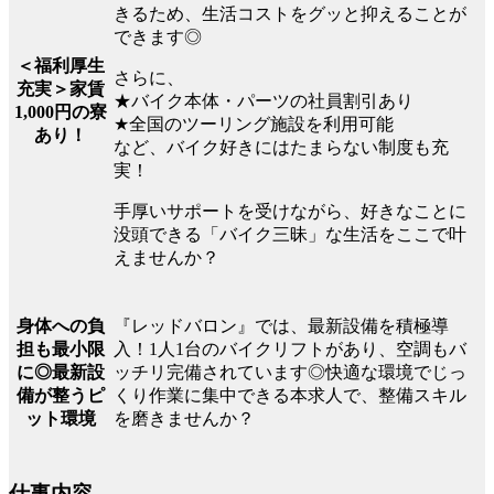
きるため、生活コストをグッと抑えることが
できます◎
＜福利厚生
さらに、
充実＞家賃
★バイク本体・パーツの社員割引あり
1,000円の寮
★全国のツーリング施設を利用可能
あり！
など、バイク好きにはたまらない制度も充
実！
手厚いサポートを受けながら、好きなことに
没頭できる「バイク三昧」な生活をここで叶
えませんか？
『レッドバロン』では、最新設備を積極導
身体への負
入！1人1台のバイクリフトがあり、空調もバ
担も最小限
ッチリ完備されています◎快適な環境でじっ
に◎最新設
くり作業に集中できる本求人で、整備スキル
備が整うピ
を磨きませんか？
ット環境
仕事内容