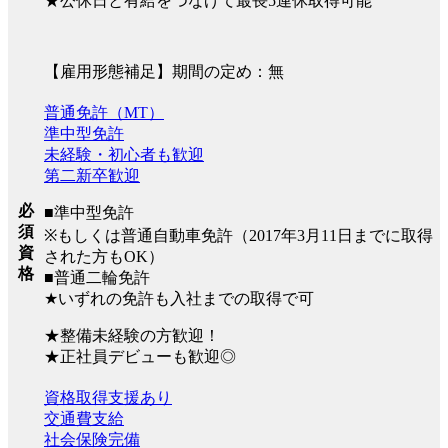
★公休日と有給をつなげて最長5連休取得可能
【雇用形態補足】期間の定め：無
普通免許（MT）
準中型免許
未経験・初心者も歓迎
第二新卒歓迎
必
■準中型免許
須
※もしくは普通自動車免許（2017年3月11日までに取得
資
された方もOK）
格
■普通二輪免許
★いずれの免許も入社までの取得で可
★整備未経験の方歓迎！
★正社員デビューも歓迎◎
資格取得支援あり
交通費支給
社会保険完備