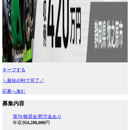
キープする
＼最短45秒で完了／
応募へ進む
募集内容
賞与/報奨金/慰労金あり
年収例
4,200,000
円