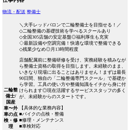
物流・配送
整備士
＼大手レッドバロンで二輪整備士を目指せる！／
◇二輪整備の基礎技術を学べるスクールあり
◇全国305店舗の安定基盤◎福利厚生も充実
◇最新設備や空調完備！快適な環境で整備できる
◇残業少なめ◎月13時間程度
店舗配属前に整備研修を受け、実務経験を積みなが
ら整備士資格の取得を目指します。未経験のまま、
いきなり現場に出ることはありません！まずは最長
90日間、独自の「二輪整備専門スクール」で基礎か
ら学習。工具の使い方や整備知識をイチから身に付
二輪整
けられます◎現在活躍するサービススタッフの多く
備士/
が、未経験からのスタートです。
国産
【具体的な業務内容】
車〜外
■バイクの点検・整備
車の点
■修理・メンテナンス
検・修
■車検対応
理