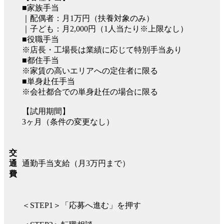
■家族手当
｜配偶者：月1万円（扶養対象のみ）
｜子ども：月2,000円（1人当たり※上限なし）
■役職手当
※店長・工場長は業績に応じて特別手当あり
■都住手当
※家賃の高いエリアへの定住者に限る
■単身赴任手当
※会社都合での単身赴任の場合に限る
【試用期間】
3ヶ月（条件の変更なし）
交
通勤手当支給（月3万円まで）
通
費
＜STEP1＞「応募へ進む」を押す