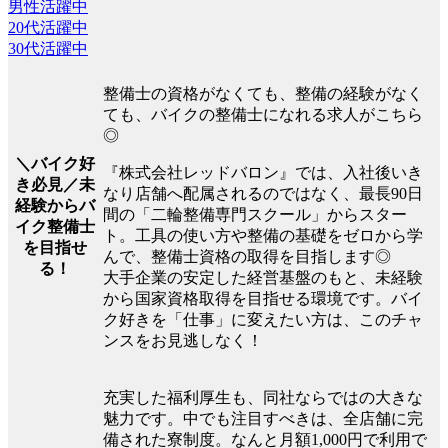
男性活躍中
20代活躍中
30代活躍中
整備士の資格がなくても、整備の経験がなく
ても、バイクの整備士になれる求人がこちら
◎
＼バイク好
『株式会社レッドバロン』では、入社後いき
き必見／未
なり店舗へ配属されるのではなく、最長90日
経験からバ
間の「二輪整備専門スクール」からスター
イク整備士
ト。工具の使い方や整備の基礎をゼロから学
を目指せ
んで、整備士資格の取得を目指します◎
る！
大手企業の安定した経営基盤のもと、未経験
から国家資格取得を目指せる環境です。バイ
ク好きを「仕事」に変えたい方は、このチャ
ンスをお見逃しなく！
充実した福利厚生も、同社ならではの大きな
魅力です。中でも注目すべきは、全店舗に完
備された寮制度。なんと月額1,000円で利用で