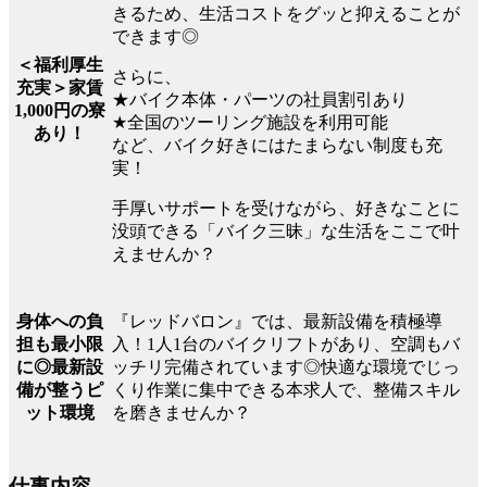
きるため、生活コストをグッと抑えることが
できます◎
＜福利厚生
さらに、
充実＞家賃
★バイク本体・パーツの社員割引あり
1,000円の寮
★全国のツーリング施設を利用可能
あり！
など、バイク好きにはたまらない制度も充
実！
手厚いサポートを受けながら、好きなことに
没頭できる「バイク三昧」な生活をここで叶
えませんか？
『レッドバロン』では、最新設備を積極導
身体への負
入！1人1台のバイクリフトがあり、空調もバ
担も最小限
ッチリ完備されています◎快適な環境でじっ
に◎最新設
くり作業に集中できる本求人で、整備スキル
備が整うピ
を磨きませんか？
ット環境
仕事内容