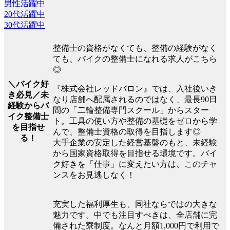
男性活躍中
20代活躍中
30代活躍中
整備士の資格がなくても、整備の経験がなく
ても、バイクの整備士になれる求人がこちら
◎
＼バイク好
『株式会社レッドバロン』では、入社後いき
き必見／未
なり店舗へ配属されるのではなく、最長90日
経験からバ
間の「二輪整備専門スクール」からスター
イク整備士
ト。工具の使い方や整備の基礎をゼロから学
を目指せ
んで、整備士資格の取得を目指します◎
る！
大手企業の安定した経営基盤のもと、未経験
から国家資格取得を目指せる環境です。バイ
ク好きを「仕事」に変えたい方は、このチャ
ンスをお見逃しなく！
充実した福利厚生も、同社ならではの大きな
魅力です。中でも注目すべきは、全店舗に完
備された寮制度。なんと月額1,000円で利用で