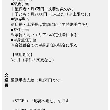
■家族手当
｜配偶者：月1万円（扶養対象のみ）
｜子ども：月2,000円（1人当たり※上限なし）
■役職手当
※店長・工場長は業績に応じて特別手当あり
■都住手当
※家賃の高いエリアへの定住者に限る
■単身赴任手当
※会社都合での単身赴任の場合に限る
【試用期間】
3ヶ月（条件の変更なし）
交
通勤手当支給（月3万円まで）
通
費
＜STEP1＞「応募へ進む」を押す