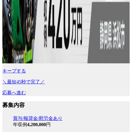
キープする
＼最短45秒で完了／
応募へ進む
募集内容
賞与/報奨金/慰労金あり
年収例
4,200,000
円