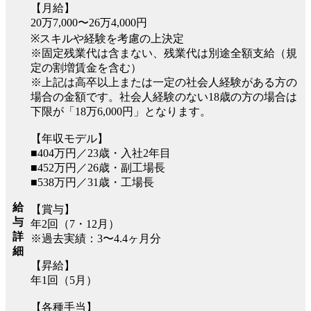
【月給】
20万7,000〜26万4,000円
※スキルや経験を考慮の上決定
※固定残業代は含まない、残業代は別途全額支給（規
定の割増賃金を含む）
※上記は高卒以上または一定の社会人経験がある方の
場合の金額です。社会人経験のない18歳の方の場合は
下限が「18万6,000円」となります。
【年収モデル】
■404万円／23歳・入社2年目
■452万円／26歳・副工場長
■538万円／31歳・工場長
給
【賞与】
与
年2回（7・12月）
詳
※過去実績：3〜4.4ヶ月分
細
【昇給】
年1回（5月）
【各種手当】