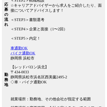
＜STEP2＞転職相談
応
☆キャリアアドバイザーから求人をご紹介したり、面
募
接についてアドバイスします！
の
流
＜STEP3＞書類選考
れ
＜STEP4＞企業と面接（1〜2回）
＜STEP5＞内定！
車通勤OK
バイク通勤OK
静岡県 浜松市
【レッドバロン浜北】
〒434-0033
勤
静岡県浜松市浜名区西美薗2495-2
務
◇車・バイク通勤OK
地
就業場所：勤務地、その他会社が指定する範囲