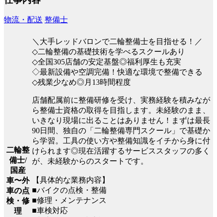
物流・配送
整備士
＼大手レッドバロンで二輪整備士を目指せる！／
◇二輪整備の基礎技術を学べるスクールあり
◇全国305店舗の安定基盤◎福利厚生も充実
◇最新設備や空調完備！快適な環境で整備できる
◇残業少なめ◎月13時間程度
店舗配属前に整備研修を受け、実務経験を積みなが
ら整備士資格の取得を目指します。未経験のまま、
いきなり現場に出ることはありません！まずは最長
90日間、独自の「二輪整備専門スクール」で基礎か
ら学習。工具の使い方や整備知識をイチから身に付
二輪整
けられます◎現在活躍するサービススタッフの多く
備士/
が、未経験からのスタートです。
国産
【具体的な業務内容】
車〜外
■バイクの点検・整備
車の点
■修理・メンテナンス
検・修
■車検対応
理