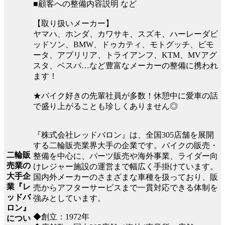
■顧客への整備内容説明 など
【取り扱いメーカー】
ヤマハ、ホンダ、カワサキ、スズキ、ハーレーダビ
ッドソン、BMW、ドゥカティ、モトグッチ、ビモ
ータ、アプリリア、トライアンフ、KTM、MVアグ
スタ、ベスパ…など豊富なメーカーの整備に携われ
ます！
★バイク好きの先輩社員が多数！休憩中に愛車の話
で盛り上がることも珍しくありません◎
『株式会社レッドバロン』は、全国305店舗を展開
する二輪販売業界大手の企業です。バイクの販売・
二輪販
整備を中心に、パーツ販売や海外事業、ライダー向
売業の
けレジャー施設の運営まで幅広く手掛けています。
大手企
国内外メーカーのさまざまな車種を扱っており、販
業『レ
売からアフターサービスまで一貫対応できる体制を
ッドバ
強みとしています。
ロン』
◆創立：1972年
につい