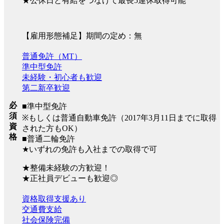
★公休日と有給をつなげて最長5連休取得可能
【雇用形態補足】期間の定め：無
普通免許（MT）
準中型免許
未経験・初心者も歓迎
第二新卒歓迎
必
■準中型免許
須
※もしくは普通自動車免許（2017年3月11日までに取得
資
された方もOK）
格
■普通二輪免許
★いずれの免許も入社までの取得で可
★整備未経験の方歓迎！
★正社員デビューも歓迎◎
資格取得支援あり
交通費支給
社会保険完備