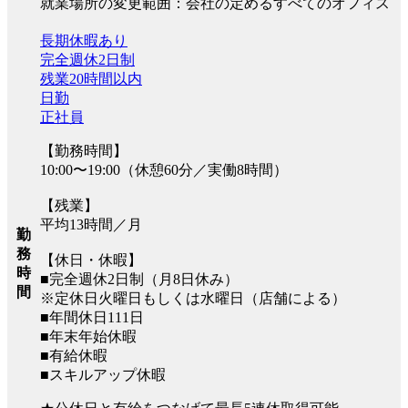
就業場所の変更範囲：会社の定めるすべてのオフィス
長期休暇あり
完全週休2日制
残業20時間以内
日勤
正社員
【勤務時間】
10:00〜19:00（休憩60分／実働8時間）
【残業】
平均13時間／月
勤
務
【休日・休暇】
時
■完全週休2日制（月8日休み）
間
※定休日火曜日もしくは水曜日（店舗による）
■年間休日111日
■年末年始休暇
■有給休暇
■スキルアップ休暇