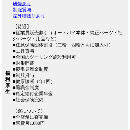
研修あり
制服貸与
屋外喫煙所あり
【待遇】
■従業員販売割引（オートバイ本体・純正パーツ・社
外パーツ・用品など）
■任意保険団体割引（二輪・四輪ともに加入可）
■工具貸与
■全国のツーリング施設利用可
■財形貯蓄
■慶弔見舞金制度
福
■制服貸与
利
■健康診断（年1回）
厚
■退職金制度
生
■確定給付企業年金
■社会保険完備
【寮について】
■全店舗に寮完備
■寮費月1,000円