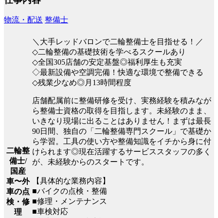
物流・配送
整備士
＼大手レッドバロンで二輪整備士を目指せる！／
◇二輪整備の基礎技術を学べるスクールあり
◇全国305店舗の安定基盤◎福利厚生も充実
◇最新設備や空調完備！快適な環境で整備できる
◇残業少なめ◎月13時間程度
店舗配属前に整備研修を受け、実務経験を積みなが
ら整備士資格の取得を目指します。未経験のまま、
いきなり現場に出ることはありません！まずは最長
90日間、独自の「二輪整備専門スクール」で基礎か
ら学習。工具の使い方や整備知識をイチから身に付
二輪整
けられます◎現在活躍するサービススタッフの多く
備士/
が、未経験からのスタートです。
国産
【具体的な業務内容】
車〜外
■バイクの点検・整備
車の点
■修理・メンテナンス
検・修
■車検対応
理