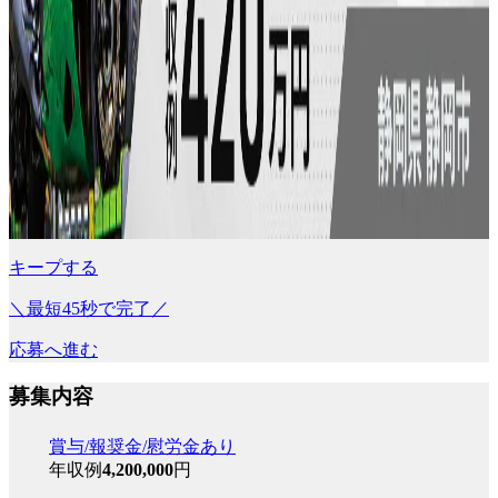
キープする
＼最短45秒で完了／
応募へ進む
募集内容
賞与/報奨金/慰労金あり
年収例
4,200,000
円