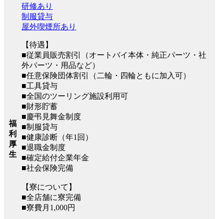
研修あり
制服貸与
屋外喫煙所あり
【待遇】
■従業員販売割引（オートバイ本体・純正パーツ・社
外パーツ・用品など）
■任意保険団体割引（二輪・四輪ともに加入可）
■工具貸与
■全国のツーリング施設利用可
■財形貯蓄
■慶弔見舞金制度
福
■制服貸与
利
■健康診断（年1回）
厚
■退職金制度
生
■確定給付企業年金
■社会保険完備
【寮について】
■全店舗に寮完備
■寮費月1,000円