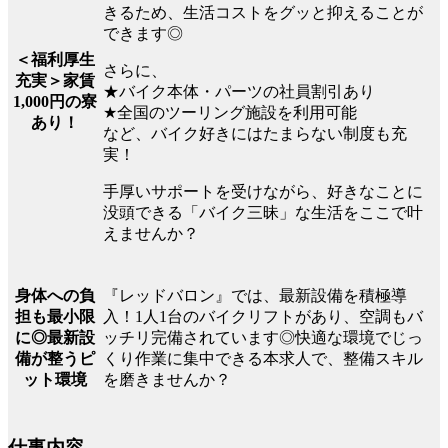
きるため、生活コストをグッと抑えることが
できます◎
＜福利厚生
さらに、
充実＞家賃
★バイク本体・パーツの社員割引あり
1,000円の寮
★全国のツーリング施設を利用可能
あり！
など、バイク好きにはたまらない制度も充
実！
手厚いサポートを受けながら、好きなことに
没頭できる「バイク三昧」な生活をここで叶
えませんか？
『レッドバロン』では、最新設備を積極導
身体への負
入！1人1台のバイクリフトがあり、空調もバ
担も最小限
ッチリ完備されています◎快適な環境でじっ
に◎最新設
くり作業に集中できる本求人で、整備スキル
備が整うピ
を磨きませんか？
ット環境
仕事内容