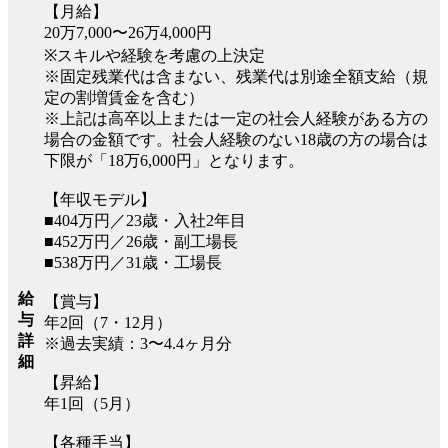
【月給】
20万7,000〜26万4,000円
※スキルや経験を考慮の上決定
※固定残業代は含まない、残業代は別途全額支給（規
定の割増賃金を含む）
※上記は高卒以上または一定の社会人経験がある方の
場合の金額です。社会人経験のない18歳の方の場合は
下限が「18万6,000円」となります。
【年収モデル】
■404万円／23歳・入社2年目
■452万円／26歳・副工場長
■538万円／31歳・工場長
給
【賞与】
与
年2回（7・12月）
詳
※過去実績：3〜4.4ヶ月分
細
【昇給】
年1回（5月）
【各種手当】