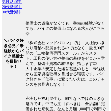
男性活躍中
20代活躍中
30代活躍中
整備士の資格がなくても、整備の経験がなく
ても、バイクの整備士になれる求人がこちら
◎
＼バイク好
『株式会社レッドバロン』では、入社後いき
き必見／未
なり店舗へ配属されるのではなく、最長90日
経験からバ
間の「二輪整備専門スクール」からスター
イク整備士
ト。工具の使い方や整備の基礎をゼロから学
を目指せ
んで、整備士資格の取得を目指します◎
る！
大手企業の安定した経営基盤のもと、未経験
から国家資格取得を目指せる環境です。バイ
ク好きを「仕事」に変えたい方は、このチャ
ンスをお見逃しなく！
充実した福利厚生も、同社ならではの大きな
魅力です。中でも注目すべきは、全店舗に完
備された寮制度。なんと月額1,000円で利用で