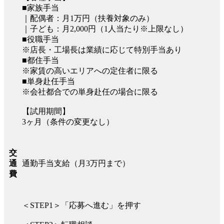
■家族手当
｜配偶者：月1万円（扶養対象のみ）
｜子ども：月2,000円（1人当たり※上限なし）
■役職手当
※店長・工場長は業績に応じて特別手当あり
■都住手当
※家賃の高いエリアへの定住者に限る
■単身赴任手当
※会社都合での単身赴任の場合に限る
【試用期間】
3ヶ月（条件の変更なし）
交
通勤手当支給（月3万円まで）
通
費
＜STEP1＞「応募へ進む」を押す