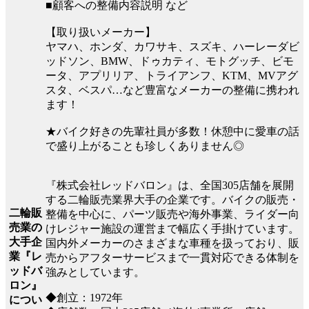
■顧客への整備内容説明 など
【取り扱いメーカー】
ヤマハ、ホンダ、カワサキ、スズキ、ハーレーダビ
ッドソン、BMW、ドゥカティ、モトグッチ、ビモ
ータ、アプリリア、トライアンフ、KTM、MVアグ
スタ、ベスパ…など豊富なメーカーの整備に携われ
ます！
★バイク好きの先輩社員が多数！休憩中に愛車の話
で盛り上がることも珍しくありません◎
『株式会社レッドバロン』は、全国305店舗を展開
する二輪販売業界大手の企業です。バイクの販売・
二輪販
整備を中心に、パーツ販売や海外事業、ライダー向
売業の
けレジャー施設の運営まで幅広く手掛けています。
大手企
国内外メーカーのさまざまな車種を扱っており、販
業『レ
売からアフターサービスまで一貫対応できる体制を
ッドバ
強みとしています。
ロン』
◆創立：1972年
につい