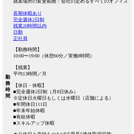
就業場所の変更範囲：会社の定めるすべてのオフィス
長期休暇あり
完全週休2日制
残業20時間以内
日勤
正社員
【勤務時間】
10:00〜19:00（休憩60分／実働8時間）
【残業】
平均13時間／月
勤
務
【休日・休暇】
時
■完全週休2日制（月8日休み）
間
※定休日火曜日もしくは水曜日（店舗による）
■年間休日111日
■年末年始休暇
■有給休暇
■スキルアップ休暇