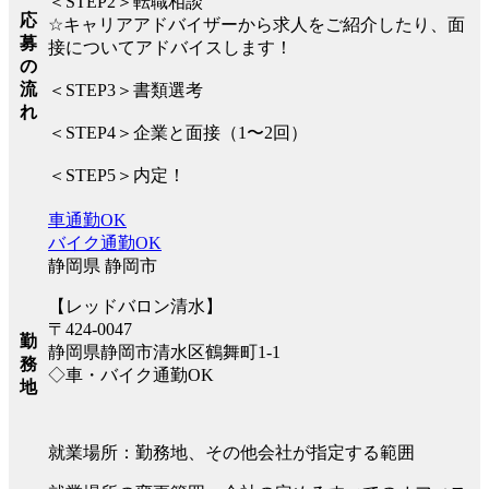
＜STEP2＞転職相談
応
☆キャリアアドバイザーから求人をご紹介したり、面
募
接についてアドバイスします！
の
流
＜STEP3＞書類選考
れ
＜STEP4＞企業と面接（1〜2回）
＜STEP5＞内定！
車通勤OK
バイク通勤OK
静岡県 静岡市
【レッドバロン清水】
〒424-0047
勤
静岡県静岡市清水区鶴舞町1-1
務
◇車・バイク通勤OK
地
就業場所：勤務地、その他会社が指定する範囲