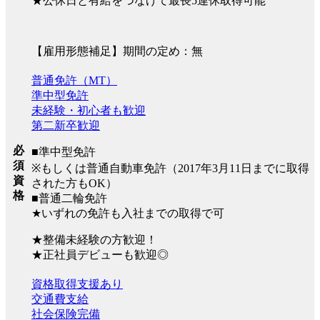
★公休日と有給をつなげて最長5連休取得可能
【雇用形態補足】期間の定め：無
普通免許（MT）
準中型免許
未経験・初心者も歓迎
第二新卒歓迎
必
■準中型免許
須
※もしくは普通自動車免許（2017年3月11日までに取得
資
された方もOK）
格
■普通二輪免許
★いずれの免許も入社までの取得で可
★整備未経験の方歓迎！
★正社員デビューも歓迎◎
資格取得支援あり
交通費支給
社会保険完備