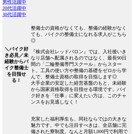
男性活躍中
20代活躍中
30代活躍中
整備士の資格がなくても、整備の経験がなく
ても、バイクの整備士になれる求人がこちら
◎
＼バイク好
『株式会社レッドバロン』では、入社後いき
き必見／未
なり店舗へ配属されるのではなく、最長90日
経験からバ
間の「二輪整備専門スクール」からスター
イク整備士
ト。工具の使い方や整備の基礎をゼロから学
を目指せ
んで、整備士資格の取得を目指します◎
る！
大手企業の安定した経営基盤のもと、未経験
から国家資格取得を目指せる環境です。バイ
ク好きを「仕事」に変えたい方は、このチャ
ンスをお見逃しなく！
充実した福利厚生も、同社ならではの大きな
魅力です。中でも注目すべきは、全店舗に完
備された寮制度。なんと月額1,000円で利用で