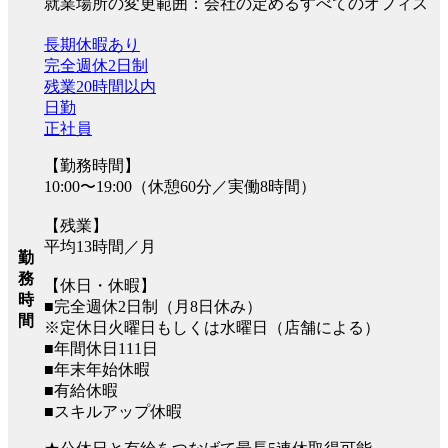
就業場所の変更範囲：会社の定めるすべてのオフィス
長期休暇あり
完全週休2日制
残業20時間以内
日勤
正社員
【勤務時間】
10:00〜19:00（休憩60分／実働8時間）
【残業】
平均13時間／月
勤
務
【休日・休暇】
時
■完全週休2日制（月8日休み）
間
※定休日火曜日もしくは水曜日（店舗による）
■年間休日111日
■年末年始休暇
■有給休暇
■スキルアップ休暇