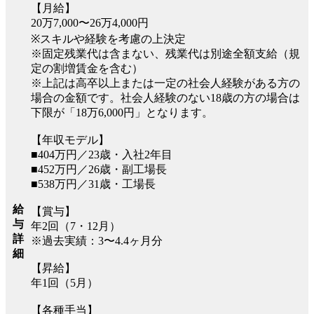
【月給】
20万7,000〜26万4,000円
※スキルや経験を考慮の上決定
※固定残業代は含まない、残業代は別途全額支給（規
定の割増賃金を含む）
※上記は高卒以上または一定の社会人経験がある方の
場合の金額です。社会人経験のない18歳の方の場合は
下限が「18万6,000円」となります。
【年収モデル】
■404万円／23歳・入社2年目
■452万円／26歳・副工場長
■538万円／31歳・工場長
給
【賞与】
与
年2回（7・12月）
詳
※過去実績：3〜4.4ヶ月分
細
【昇給】
年1回（5月）
【各種手当】