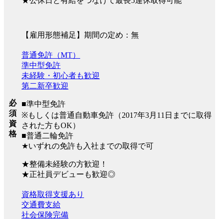
★公休日と有給をつなげて最長5連休取得可能
【雇用形態補足】期間の定め：無
普通免許（MT）
準中型免許
未経験・初心者も歓迎
第二新卒歓迎
必
■準中型免許
須
※もしくは普通自動車免許（2017年3月11日までに取得
資
された方もOK）
格
■普通二輪免許
★いずれの免許も入社までの取得で可
★整備未経験の方歓迎！
★正社員デビューも歓迎◎
資格取得支援あり
交通費支給
社会保険完備