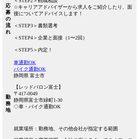
＜STEP2＞転職相談
応
☆キャリアアドバイザーから求人をご紹介したり、面
募
接についてアドバイスします！
の
流
＜STEP3＞書類選考
れ
＜STEP4＞企業と面接（1〜2回）
＜STEP5＞内定！
車通勤OK
バイク通勤OK
静岡県 富士市
【レッドバロン富士】
〒417-0049
勤
静岡県富士市緑町1-30
務
◇車・バイク通勤OK
地
就業場所：勤務地、その他会社が指定する範囲