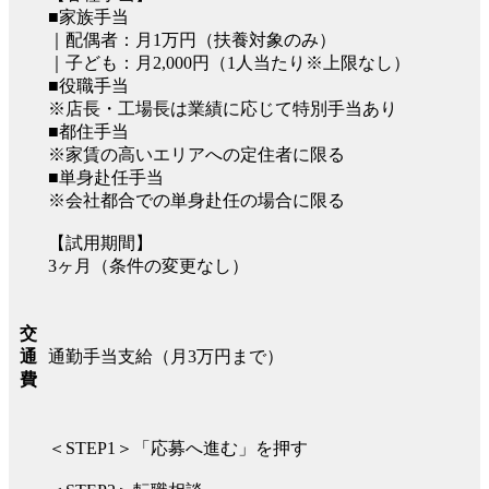
■家族手当
｜配偶者：月1万円（扶養対象のみ）
｜子ども：月2,000円（1人当たり※上限なし）
■役職手当
※店長・工場長は業績に応じて特別手当あり
■都住手当
※家賃の高いエリアへの定住者に限る
■単身赴任手当
※会社都合での単身赴任の場合に限る
【試用期間】
3ヶ月（条件の変更なし）
交
通勤手当支給（月3万円まで）
通
費
＜STEP1＞「応募へ進む」を押す