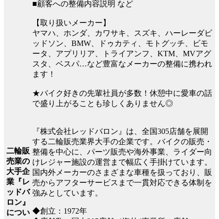
■顧客への整備内容説明 など
【取り扱いメーカー】
ヤマハ、ホンダ、カワサキ、スズキ、ハーレーダビ
ッドソン、BMW、ドゥカティ、モトグッチ、ビモ
ータ、アプリリア、トライアンフ、KTM、MVアグ
スタ、ベスパ…など豊富なメーカーの整備に携われ
ます！
★バイク好きの先輩社員が多数！休憩中に愛車の話
で盛り上がることも珍しくありません◎
『株式会社レッドバロン』は、全国305店舗を展開
する二輪販売業界大手の企業です。バイクの販売・
二輪販
整備を中心に、パーツ販売や海外事業、ライダー向
売業の
けレジャー施設の運営まで幅広く手掛けています。
大手企
国内外メーカーのさまざまな車種を扱っており、販
業『レ
売からアフターサービスまで一貫対応できる体制を
ッドバ
強みとしています。
ロン』
◆創立：1972年
につい