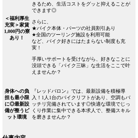
きるため、生活コストをグッと抑えることが
できます◎
＜福利厚生
さらに、
充実＞家賃
★バイク本体・パーツの社員割引あり
1,000円の寮
★全国のツーリング施設を利用可能
あり！
など、バイク好きにはたまらない制度も充
実！
手厚いサポートを受けながら、好きなことに
没頭できる「バイク三昧」な生活をここで叶
えませんか？
『レッドバロン』では、最新設備を積極導
身体への負
入！1人1台のバイクリフトがあり、空調もバ
担も最小限
ッチリ完備されています◎快適な環境でじっ
に◎最新設
くり作業に集中できる本求人で、整備スキル
備が整うピ
を磨きませんか？
ット環境
仕事内容