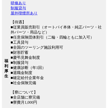
研修あり
制服貸与
屋外喫煙所あり
【待遇】
■従業員販売割引（オートバイ本体・純正パーツ・社
外パーツ・用品など）
■任意保険団体割引（二輪・四輪ともに加入可）
■工具貸与
■全国のツーリング施設利用可
■財形貯蓄
■慶弔見舞金制度
福
■制服貸与
利
■健康診断（年1回）
厚
■退職金制度
生
■確定給付企業年金
■社会保険完備
【寮について】
■全店舗に寮完備
■寮費月1,000円