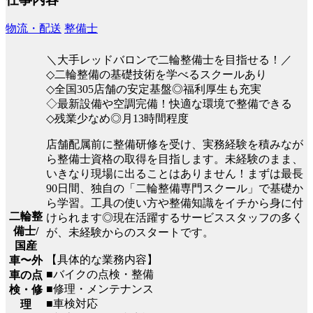
物流・配送
整備士
＼大手レッドバロンで二輪整備士を目指せる！／
◇二輪整備の基礎技術を学べるスクールあり
◇全国305店舗の安定基盤◎福利厚生も充実
◇最新設備や空調完備！快適な環境で整備できる
◇残業少なめ◎月13時間程度
店舗配属前に整備研修を受け、実務経験を積みなが
ら整備士資格の取得を目指します。未経験のまま、
いきなり現場に出ることはありません！まずは最長
90日間、独自の「二輪整備専門スクール」で基礎か
ら学習。工具の使い方や整備知識をイチから身に付
二輪整
けられます◎現在活躍するサービススタッフの多く
備士/
が、未経験からのスタートです。
国産
【具体的な業務内容】
車〜外
■バイクの点検・整備
車の点
■修理・メンテナンス
検・修
■車検対応
理