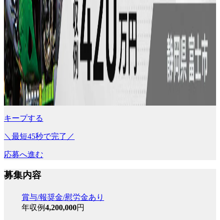
キープする
＼最短45秒で完了／
応募へ進む
募集内容
賞与/報奨金/慰労金あり
年収例
4,200,000
円