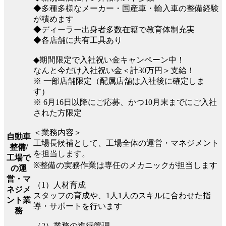
◆多種多様なメーカー・国産車・輸入車の整備経験
が積めます
◆ディーラー出身者多数在籍で教育体制充実
◆各店舗に共有工具あり
◆期間限定で入社祝い金キャンペーン中！
なんと今だけ入社祝い金＜計30万円＞支給！
※ 一部店舗限定（配属店舗は入社後に確定しま
す）
※ 6月16日以降にご応募、かつ10月末までにご入社
された方限定
＜業務内容＞
自動車
工場長候補として、工場全体の運営・マネジメント
整備/
を担当します。
工場で
※整備の実務作業は専任のメカニックが担当します
の運
営・マ
（1）人材育成
ネジメ
スタッフの育成や、1人1人のスキルに合わせた指
ント業
導・サポートを行います
務
（2）業務の進行管理