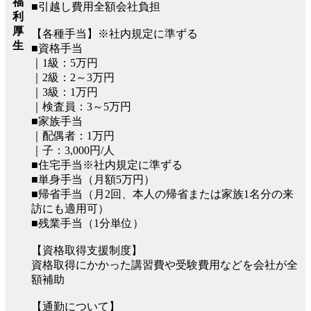
福
■引越し費用全額会社負担
利
厚
【各種手当】※社内規定に準ずる
生
■資格手当
｜1級：5万円
｜2級：2～3万円
｜3級：1万円
｜検査員：3～5万円
■家族手当
｜配偶者：1万円
｜子：3,000円/人
■住宅手当※社内規定に準ずる
■単身手当（月額5万円）
■帰省手当（月2回、本人の帰省または家族1名分の来
訪にも適用可）
■残業手当（1分単位）
【資格取得支援制度】
資格取得にかかった講習費や受験費用などを会社が全
額補助
【通勤について】