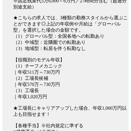
※固定残業代5万6,000～6万円／27時間分含む（超過分
別途支給）
★こちらの求人では、3種類の勤務スタイルから選ぶこ
とができます◎上記の年収例や月給は「グローバル
型」を選択した場合の金額です。
（1）グローバル型：全国各地への転勤あり
（2）中域型：近隣圏での転勤あり
（3）地域型：転居を伴う転勤なし
【役職別のモデル年収】
（1）チーフメカニック
｜年収511万～730万円
（2）工場長候補
｜年収570万～730万円
（3）工場長
｜年収1,020万円
★工場長にキャリアアップした場合、年収1,000万円以
上も目指せます！
【各種手当】※社内規定に準ずる