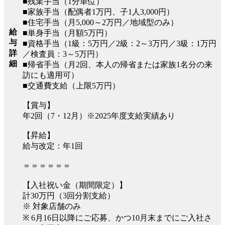
■残業手当（1分単位）
■家族手当（配偶者1万円、子1人3,000円）
■住宅手当（月5,000～2万円／地域型のみ）
給
■単身手当（月額5万円）
与
■資格手当（1級：5万円／2級：2～3万円／3級：1万円
詳
／検査員：3～5万円）
細
■帰省手当（月2回、本人の帰省または家族1名分の来
訪にも適用可）
■交通費支給（上限5万円）
【賞与】
年2回（7・12月）※2025年度支給実績あり
【昇給】
給与改定：年1回
＝＝＝＝＝＝
【入社祝い金（期間限定）】
計30万円（3回分割支給）
※ 対象店舗のみ
※ 6月16日以降にご応募、かつ10月末までにご入社さ