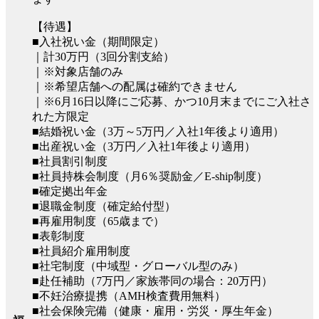
【待遇】
■入社祝い金（期間限定）
｜計30万円（3回分割支給）
｜※対象店舗のみ
｜※希望店舗への配属は確約できません
｜※6月16日以降にご応募、かつ10月末までにご入社さ
れた方限定
■結婚祝い金（3万～5万円／入社1年後より適用）
■出産祝い金（3万円／入社1年後より適用）
■社員割引制度
■社員持株会制度（月6％奨励金／E-ship制度）
■確定拠出年金
■退職金制度（確定給付型）
■再雇用制度（65歳まで）
■表彰制度
■社員紹介雇用制度
■社宅制度（中域型・グローバル型のみ）
■赴任補助（7万円／家族帯同の場合：20万円）
■不妊治療提携（AMH検査費用無料）
■社会保険完備（健康・雇用・労災・厚生年金）