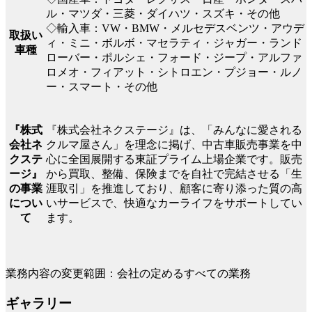
ル・マツダ・三菱・ダイハツ・スズキ・その他
◇輸入車：VW・BMW・メルセデスベンツ・アウデ
取扱い
ィ・ミニ・ボルボ・マセラティ・ジャガー・ランド
車種
ローバー・ポルシェ・フォード・ジープ・アルファ
ロメオ・フィアット・シトロエン・プジョー・ルノ
ー・スマート・その他
『株式会社ネクステージ』は、「みんなに愛される
『株式
クルマ屋さん」を理念に掲げ、中古車販売事業を中
会社ネ
心に全国展開する東証プライム上場企業です。販売
クステ
から買取、整備、保険までを自社で完結させる「生
ージ』
涯取引」を推進しており、顧客に寄り添った質の高
の事業
いサービスで、快適なカーライフをサポートしてい
につい
ます。
て
業務内容の変更範囲：会社の定めるすべての業務
ギャラリー