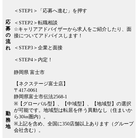
＜STEP1＞「応募へ進む」を押す
応
＜STEP2＞転職相談
募
☆キャリアアドバイザーから求人をご紹介したり、面
の
接についてアドバイスします！
流
＜STEP3＞企業と面接
れ
＜STEP4＞内定！
静岡県 富士市
【ネクステージ富士店】
〒417-0061
静岡県富士市伝法2568-1
※【グローバル型】、【中域型】、【地域型】の選択
が可能です。地域型は転居を伴う異動なし（住まいか
勤
ら30㎞圏内）。
務
※上記を含め、全国に350店舗以上あります（グループ
地
会社含む）。