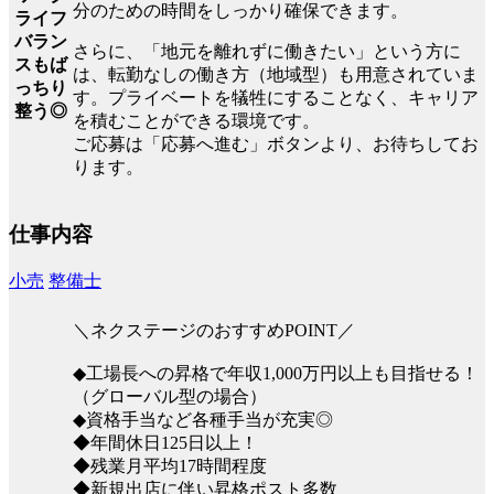
分のための時間をしっかり確保できます。
ライフ
バラン
さらに、「地元を離れずに働きたい」という方に
スもば
は、転勤なしの働き方（地域型）も用意されていま
っちり
す。プライベートを犠牲にすることなく、キャリア
整う◎
を積むことができる環境です。
ご応募は「応募へ進む」ボタンより、お待ちしてお
ります。
仕事内容
小売
整備士
＼ネクステージのおすすめPOINT／
◆工場長への昇格で年収1,000万円以上も目指せる！
（グローバル型の場合）
◆資格手当など各種手当が充実◎
◆年間休日125日以上！
◆残業月平均17時間程度
◆新規出店に伴い昇格ポスト多数