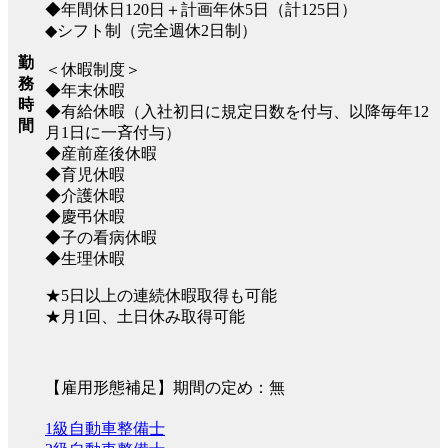
◆年間休日120日＋計画年休5日（計125日）
◆シフト制（完全週休2日制）
勤
＜休暇制度＞
務
◆年末休暇
時
◆有給休暇（入社初日に規定日数を付与、以降毎年12
間
月1日に一斉付与）
◆産前産後休暇
◆育児休暇
◆介護休暇
◆慶弔休暇
◆子の看病休暇
◆生理休暇
★5日以上の連続休暇取得も可能
★月1回、土日休み取得可能
【雇用形態補足】期間の定め：無
1級自動車整備士