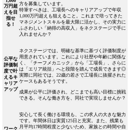
1,000
方を募集しています。
万円超
特筆すべきは、工場長へのキャリアアップで年収
えを目
1,000万円超えも狙えること。これまで培ってきた
指せ
マネジメントスキルを最大限に活かし、その実力に
る！
ふさわしい「納得の高収入」をネクステージで手に
入れませんか？
ネクステージでは、明確な基準に基づく評価制度が
用意されています。これにより社歴や年齢に関係な
公平な
く、「チーフメカニック」から「工場長」、さらに
評価制
は「エリア統括」へと段階を踏んで成長できます◎
度で叶
実際に同社では、22歳の若さで工場長に抜擢された
えるキ
ケースもあるそうです。
ャリア
アップ
成果が公平に評価され、どこまでも高い目標に挑戦
できる。そんな働き方を、同社で実現しませんか？
安心して長く働ける環境も、この求人の大きな魅力
です。年間休日は実質125日と充実。また、残業も
月平均17時間程度と少ないため、家族との時間や自
ワーク