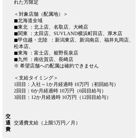
れた方限定
＜対象店舗（配属地）＞
◼︎北海道全域
◼︎東北 ：北上店、名取店、大崎店
◼︎関東 ：太田店、SUVLAND横浜町田店、厚木店
◼︎甲信越・北陸 ：新潟東店、新潟南店、福井丸岡店、
松本店、
◼︎東海 ：富士店、裾野長泉店
◼︎九州 ：南佐賀店、長崎店
※ 希望店舗への配属は確約できません
＜支給タイミング＞
1回目：入社～1か月経過時 10万円（初回給与）
2回目：6か月経過時 10万円（6回目給与）
3回目：12か月経過時 10万円（12回目給与）
交
交通費支給（上限5万円／月）
通
費