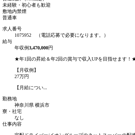
未経験・初心者も歓迎
敷地内禁煙
普通車
求人番号
1075952 （電話応募で必要になります。）
給与
年収例
3,470,000
円
★年1回の昇給＆年2回の賞与で収入UPを目指せます！
【月収例】
27万円
【月給につい...
勤務地
神奈川県 横浜市
寮・社宅
なし
仕事内容