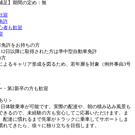
補足】期間の定め：無
歓迎
免許
心者も歓迎
迎
車免許をお持ちの方
3月12日以降に取得された方は準中型自動車免許
の方
によるキャリア形成を図るため、若年層を対象（例外事由3号
K
ー・第2新卒の方も歓迎
あり＞
1日体験乗車が可能です。実際の配達や、朝の積み込み風景も
できるので、未経験の方も安心してご応募いただけます。ま
、配達に慣れるまで先輩がトラックに乗車してサポートしま
慣れてきたら、徐々に独り立ちを目指します。