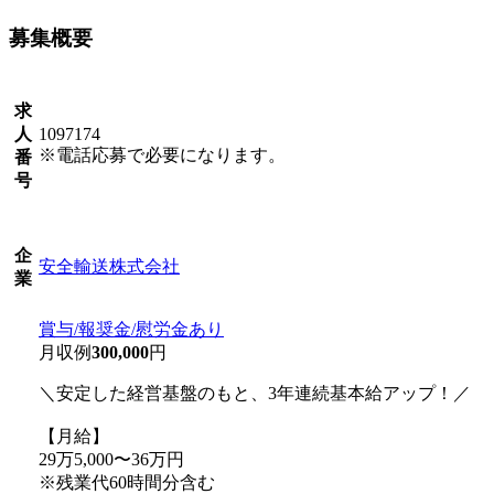
募集概要
求
人
1097174
※電話応募で必要になります。
番
号
企
安全輸送株式会社
業
賞与/報奨金/慰労金あり
月収例
300,000
円
＼安定した経営基盤のもと、3年連続基本給アップ！／
【月給】
29万5,000〜36万円
※残業代60時間分含む