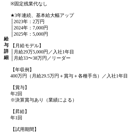
※固定残業代なし
★3年連続、基本給大幅アップ
│2023年：2万円
│2024年：7,000円
│2025年：5,000円
給
与
【月給モデル】
詳
│月給29万5,000円／入社1年目
細
│月給33〜38万円／リーダー
【年収例】
400万円（月給29.5万円＋賞与＋各種手当）／入社1年目
【賞与】
年2回
※決算賞与あり（業績による）
【昇給】
年1回
【試用期間】