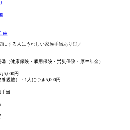
り
備
自由
切にする人にうれしい家族手当あり◎／
完備（健康保険・雇用保険・労災保険・厚生年金）
5,000円
養親族）：1人につき5,000円
業手当
当
度