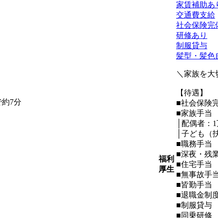
家賃補助あ
交通費支給
社会保険完
研修あり
制服貸与
髪型・髪色
＼家族を大
【待遇】
約7分
■社会保険
■家族手当
│配偶者：1万
│子ども（扶
■職務手当
■深夜・残
福利
■住宅手当
厚生
■無事故手
■皆勤手当
■退職金制
■制服貸与
■同乗研修