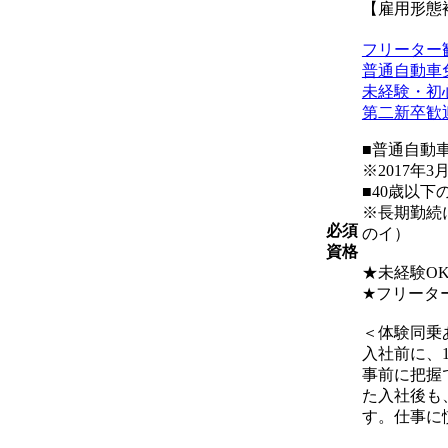
【雇用形態
フリーター
普通自動車
未経験・初
第二新卒歓
■普通自動
※2017年
■40歳以下
※長期勤続
必須
のイ）
資格
★未経験O
★フリータ
＜体験同乗
入社前に、
事前に把握
た入社後も
す。仕事に