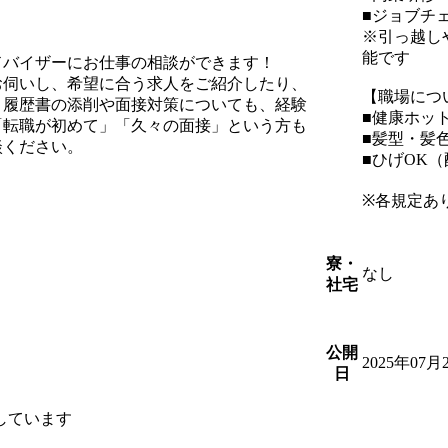
■ジョブチ
※引っ越し
能です
ドバイザーにお仕事の相談ができます！
お伺いし、希望に合う求人をご紹介したり、
【職場につ
、履歴書の添削や面接対策についても、経験
■健康ホッ
「転職が初めて」「久々の面接」という方も
■髪型・髪
談ください。
■ひげOK
※各規定あ
寮・
なし
社宅
公開
2025年07月
日
しています