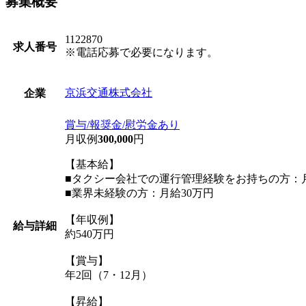
募集概要
1122870
求人番号
※電話応募で必要になります。
京浜交通株式会社
企業
賞与/報奨金/慰労金あり
月収例
300,000
円
【基本給】
■タクシー会社での運行管理経験をお持ちの方：月
■業界未経験の方：月給30万円
【年収例】
給与詳細
約540万円
【賞与】
年2回（7・12月）
【昇給】