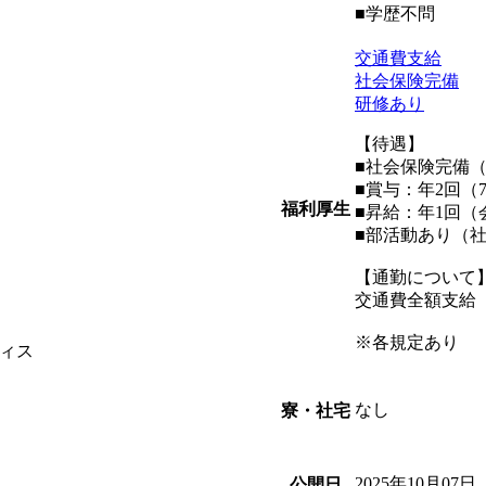
■学歴不問
交通費支給
社会保険完備
研修あり
【待遇】
■社会保険完備
■賞与：年2回（7
福利厚生
■昇給：年1回
■部活動あり（
【通勤について
交通費全額支給
※各規定あり
ィス
なし
寮・社宅
2025年10月07日
公開日