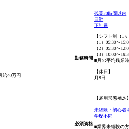
残業20時間以内
日勤
正社員
【シフト制（1
（1）05:30〜1
（2）05:30〜12
（3）10:00〜1
勤務時間
■月の平均残業時
【休日】
給40万円
月8日
【雇用形態補足
未経験・初心者
学歴不問
必須資格
■業界未経験の