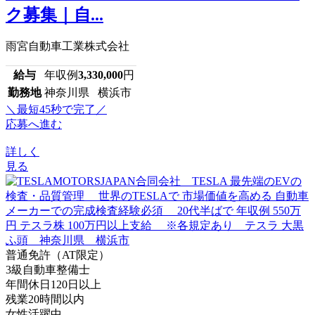
ク募集｜自...
雨宮自動車工業株式会社
給与
年収例
3,330,000
円
勤務地
神奈川県 横浜市
＼最短45秒で完了／
応募へ進む
詳しく
見る
普通免許（AT限定）
3級自動車整備士
年間休日120日以上
残業20時間以内
女性活躍中