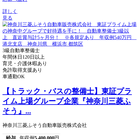
詳しく
見る
3級自動車整備士
年間休日120日以上
育児・介護休暇あり
免許取得支援あり
車通勤OK
【トラック・バスの整備士】東証プラ
イム上場グループ企業『神奈川三菱ふ
そう』...
神奈川三菱ふそう自動車販売株式会社
給与
年収例
5,400,000
円