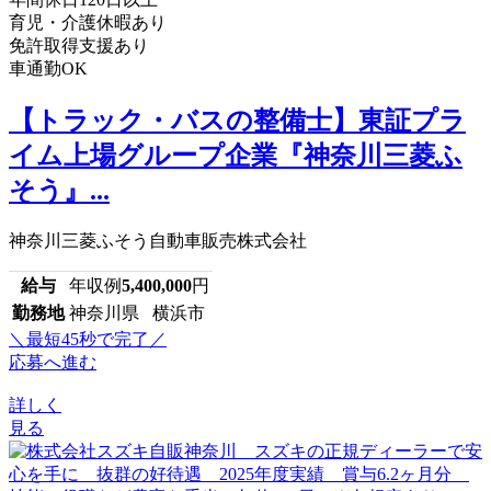
育児・介護休暇あり
免許取得支援あり
車通勤OK
【トラック・バスの整備士】東証プラ
イム上場グループ企業『神奈川三菱ふ
そう』...
神奈川三菱ふそう自動車販売株式会社
給与
年収例
5,400,000
円
勤務地
神奈川県 横浜市
＼最短45秒で完了／
応募へ進む
詳しく
見る