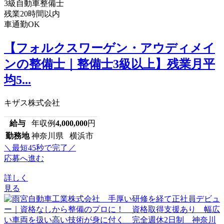
3級自動車整備士
残業20時間以内
車通勤OK
【フォルクスワーゲン・アウディメイ
ンの整備士｜整備士3級以上】残業月平
均5...
キザス株式会社
給与
年収例
4,000,000
円
勤務地
神奈川県 横浜市
＼最短45秒で完了／
応募へ進む
詳しく
見る