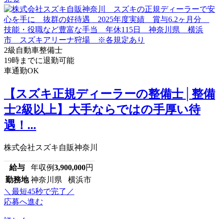
2級自動車整備士
19時までに退勤可能
車通勤OK
【スズキ正規ディーラーの整備士│整備
士2級以上】大手ならではの手厚い待
遇！...
株式会社スズキ自販神奈川
給与
年収例
3,900,000
円
勤務地
神奈川県 横浜市
＼最短45秒で完了／
応募へ進む