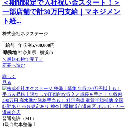
＜期間限定で入社祝い金スタート！＞
一部店舗で計30万円支給｜マネジメン
ト経...
株式会社ネクステージ
給与
年収例
5,700,000
円
勤務地
神奈川県 横浜市
＼最短45秒で完了／
応募へ進む
詳しく
見る
普通免許（MT）
1級自動車整備士