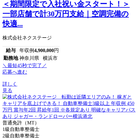
＜期間限定で入社祝い金スタート！＞
一部店舗で計30万円支給｜空調完備の
快適...
株式会社ネクステージ
給与
年収例
4,900,000
円
勤務地
神奈川県 横浜市
＼最短45秒で完了／
応募へ進む
詳しく
見る
普通免許（MT）
1級自動車整備士
2級自動車整備士