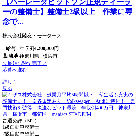
【ハーレーダビッドソン正規ディーラ
ーの整備士】整備士2級以上｜作業に専
念で...
株式会社陸友・モータース
給与
年収例
4,200,000
円
勤務地
神奈川県 横浜市
＼最短45秒で完了／
応募へ進む
詳しく
見る
普通免許（MT）
1級自動車整備士
2級自動車整備士