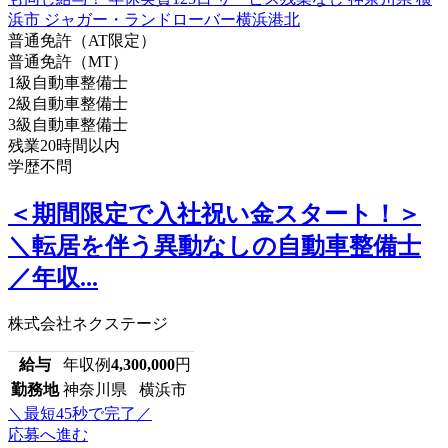
普通免許（AT限定）
普通免許（MT）
1級自動車整備士
2級自動車整備士
3級自動車整備士
残業20時間以内
学歴不問
＜期間限定で入社祝い金スタート！＞
＼転居を伴う異動なしの自動車整備士
／年収...
株式会社ネクステージ
給与
年収例
4,300,000
円
勤務地
神奈川県 横浜市
＼最短45秒で完了／
応募へ進む