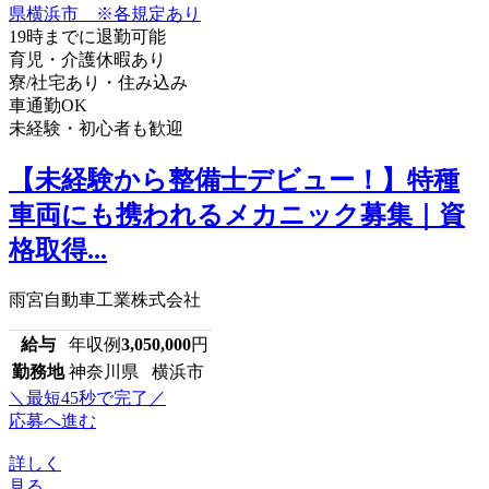
19時までに退勤可能
育児・介護休暇あり
寮/社宅あり・住み込み
車通勤OK
未経験・初心者も歓迎
【未経験から整備士デビュー！】特種
車両にも携われるメカニック募集｜資
格取得...
雨宮自動車工業株式会社
給与
年収例
3,050,000
円
勤務地
神奈川県 横浜市
＼最短45秒で完了／
応募へ進む
詳しく
見る