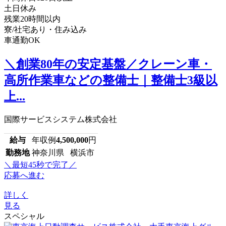
土日休み
残業20時間以内
寮/社宅あり・住み込み
車通勤OK
＼創業80年の安定基盤／クレーン車・
高所作業車などの整備士｜整備士3級以
上...
国際サービスシステム株式会社
給与
年収例
4,500,000
円
勤務地
神奈川県 横浜市
＼最短45秒で完了／
応募へ進む
詳しく
見る
スペシャル