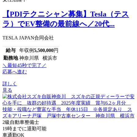
【PDIテクニシャン募集】Tesla（テス
ラ）でEV整備の最前線へ／20代...
TESLA JAPAN合同会社
給与
年収例
5,500,000
円
勤務地
神奈川県 横浜市
＼最短45秒で完了／
応募へ進む
詳しく
見る
2級自動車整備士
19時までに退勤可能
車通勤OK