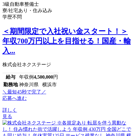
3級自動車整備士
寮/社宅あり・住み込み
学歴不問
＜期間限定で入社祝い金スタート！＞
年収700万円以上を目指せる！国産・輸
入...
株式会社ネクステージ
給与
年収例
4,500,000
円
勤務地
神奈川県 横浜市
＼最短45秒で完了／
応募へ進む
詳しく
見る