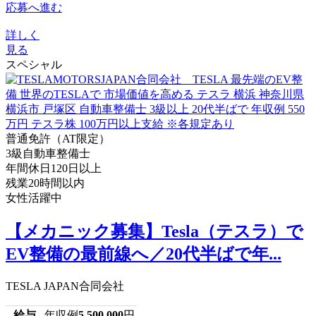
応募へ進む
詳しく
見る
スペシャル
普通免許（AT限定）
3級自動車整備士
年間休日120日以上
残業20時間以内
女性活躍中
【メカニック募集】Tesla（テスラ）で
EV整備の最前線へ／20代半ばで年...
TESLA JAPAN合同会社
給与
年収例
5,500,000
円