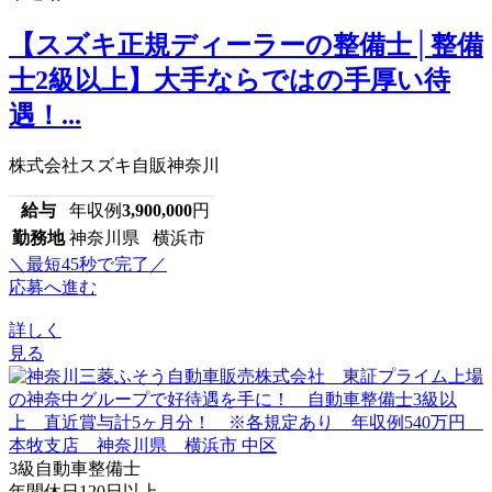
【スズキ正規ディーラーの整備士│整備
士2級以上】大手ならではの手厚い待
遇！...
株式会社スズキ自販神奈川
給与
年収例
3,900,000
円
勤務地
神奈川県 横浜市
＼最短45秒で完了／
応募へ進む
詳しく
見る
3級自動車整備士
年間休日120日以上