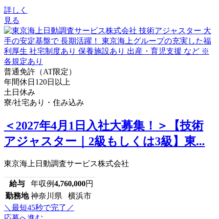
詳しく
見る
普通免許（AT限定）
年間休日120日以上
土日休み
寮/社宅あり・住み込み
＜2027年4月1日入社大募集！＞【技術
アジャスター｜2級もしくは3級】東...
東京海上日動調査サービス株式会社
給与
年収例
4,760,000
円
勤務地
神奈川県 横浜市
＼最短45秒で完了／
応募へ進む