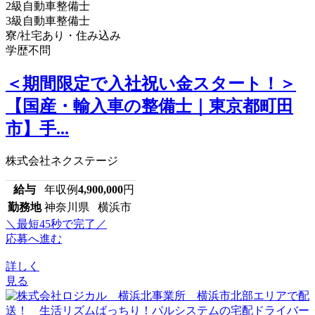
2級自動車整備士
3級自動車整備士
寮/社宅あり・住み込み
学歴不問
＜期間限定で入社祝い金スタート！＞
【国産・輸入車の整備士｜東京都町田
市】手...
株式会社ネクステージ
給与
年収例
4,900,000
円
勤務地
神奈川県 横浜市
＼最短45秒で完了／
応募へ進む
詳しく
見る