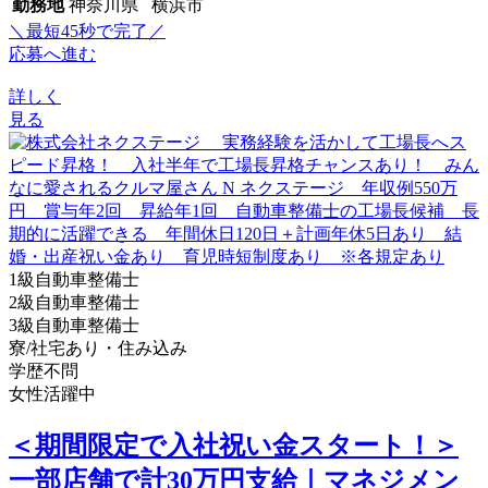
勤務地
神奈川県 横浜市
＼最短45秒で完了／
応募へ進む
詳しく
見る
1級自動車整備士
2級自動車整備士
3級自動車整備士
寮/社宅あり・住み込み
学歴不問
女性活躍中
＜期間限定で入社祝い金スタート！＞
一部店舗で計30万円支給｜マネジメン