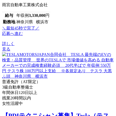
雨宮自動車工業株式会社
給与
年収例
3,330,000
円
勤務地
神奈川県 横浜市
＼最短45秒で完了／
応募へ進む
詳しく
見る
普通免許（AT限定）
3級自動車整備士
年間休日120日以上
残業20時間以内
女性活躍中
【PDIテクニシャン募集】Tesla（テス