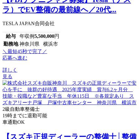
ラ）でEV整備の最前線へ／20代...
TESLA JAPAN合同会社
給与
年収例
5,500,000
円
勤務地
神奈川県 横浜市
＼最短45秒で完了／
応募へ進む
詳しく
見る
2級自動車整備士
19時までに退勤可能
車通勤OK
【スズキ正規ディーラーの整備士│整備