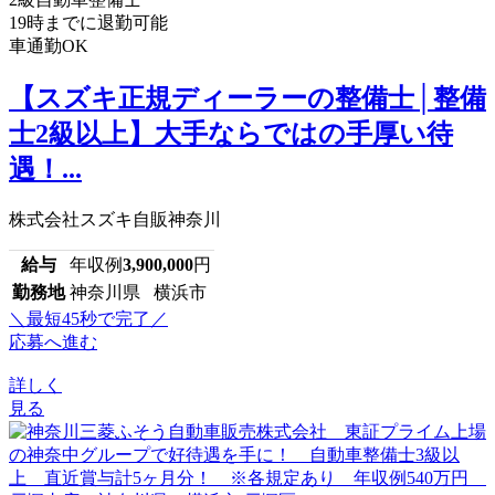
19時までに退勤可能
車通勤OK
【スズキ正規ディーラーの整備士│整備
士2級以上】大手ならではの手厚い待
遇！...
株式会社スズキ自販神奈川
給与
年収例
3,900,000
円
勤務地
神奈川県 横浜市
＼最短45秒で完了／
応募へ進む
詳しく
見る