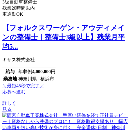
3級自動車整備士
残業20時間以内
車通勤OK
【フォルクスワーゲン・アウディメイ
ンの整備士｜整備士3級以上】残業月平
均5...
キザス株式会社
給与
年収例
4,000,000
円
勤務地
神奈川県 横浜市
＼最短45秒で完了／
応募へ進む
詳しく
見る