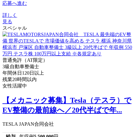
応募へ進む
詳しく
見る
スペシャル
普通免許（AT限定）
3級自動車整備士
年間休日120日以上
残業20時間以内
女性活躍中
【メカニック募集】Tesla（テスラ）で
EV整備の最前線へ／20代半ばで年...
TESLA JAPAN合同会社
給与
年収例
5,500,000
円