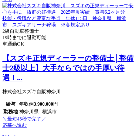
2級自動車整備士
19時までに退勤可能
車通勤OK
【スズキ正規ディーラーの整備士│整備
士2級以上】大手ならではの手厚い待
遇！...
株式会社スズキ自販神奈川
給与
年収例
3,900,000
円
勤務地
神奈川県 横浜市
＼最短45秒で完了／
応募へ進む