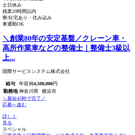
土日休み
残業20時間以内
寮/社宅あり・住み込み
車通勤OK
＼創業80年の安定基盤／クレーン車・
高所作業車などの整備士｜整備士3級以
上...
国際サービスシステム株式会社
給与
年収例
4,500,000
円
勤務地
神奈川県 横浜市
＼最短45秒で完了／
応募へ進む
詳しく
見る
スペシャル