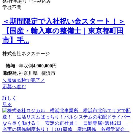
寮/社宅あり・住み込み
学歴不問
＜期間限定で入社祝い金スタート！＞
【国産・輸入車の整備士｜東京都町田
市】手...
株式会社ネクステージ
給与
年収例
4,900,000
円
勤務地
神奈川県 横浜市
＼最短45秒で完了／
応募へ進む
詳しく
見る