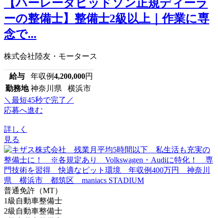
【ハーレーダビッドソン正規ディーラ
ーの整備士】整備士2級以上｜作業に専
念で...
株式会社陸友・モータース
給与
年収例
4,200,000
円
勤務地
神奈川県 横浜市
＼最短45秒で完了／
応募へ進む
詳しく
見る
普通免許（MT）
1級自動車整備士
2級自動車整備士