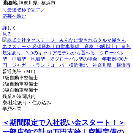
勤務地
神奈川県 横浜市
＼最短45秒で完了／
応募へ進む
詳しく
見る
普通免許（MT）
1級自動車整備士
2級自動車整備士
3級自動車整備士
残業20時間以内
寮/社宅あり・住み込み
学歴不問
＜期間限定で入社祝い金スタート！＞
一部店舗で計30万円支給｜空調完備の