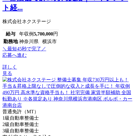
ト経...
株式会社ネクステージ
給与
年収例
5,700,000
円
勤務地
神奈川県 横浜市
＼最短45秒で完了／
応募へ進む
詳しく
見る
普通免許（MT）
1級自動車整備士
2級自動車整備士
3級自動車整備士