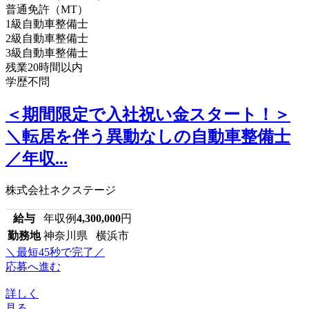
普通免許（MT）
1級自動車整備士
2級自動車整備士
3級自動車整備士
残業20時間以内
学歴不問
＜期間限定で入社祝い金スタート！＞
＼転居を伴う異動なしの自動車整備士
／年収...
株式会社ネクステージ
給与
年収例
4,300,000
円
勤務地
神奈川県 横浜市
＼最短45秒で完了／
応募へ進む
詳しく
見る