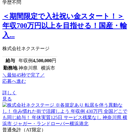
学歴不問
＜期間限定で入社祝い金スタート！＞
年収700万円以上を目指せる！国産・輸
入...
株式会社ネクステージ
給与
年収例
4,500,000
円
勤務地
神奈川県 横浜市
＼最短45秒で完了／
応募へ進む
詳しく
見る
普通免許（AT限定）