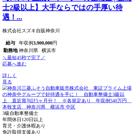
士2級以上】大手ならではの手厚い待
遇！...
株式会社スズキ自販神奈川
給与
年収例
3,900,000
円
勤務地
神奈川県 横浜市
＼最短45秒で完了／
応募へ進む
詳しく
見る
3級自動車整備士
年間休日120日以上
育児・介護休暇あり
免許取得支援あり