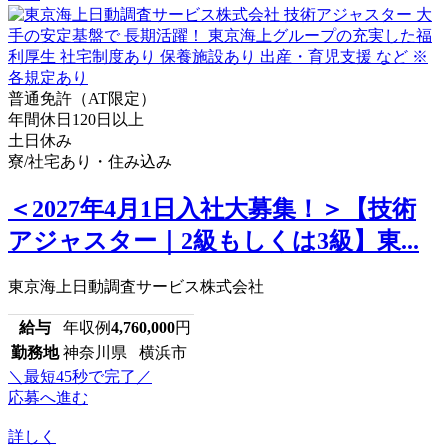
普通免許（AT限定）
年間休日120日以上
土日休み
寮/社宅あり・住み込み
＜2027年4月1日入社大募集！＞【技術
アジャスター｜2級もしくは3級】東...
東京海上日動調査サービス株式会社
給与
年収例
4,760,000
円
勤務地
神奈川県 横浜市
＼最短45秒で完了／
応募へ進む
詳しく