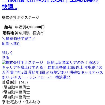
快適...
株式会社ネクステージ
給与
年収例
4,900,000
円
勤務地
神奈川県 横浜市
＼最短45秒で完了／
応募へ進む
詳しく
見る
普通免許（MT）
1級自動車整備士
2級自動車整備士
3級自動車整備士
寮/社宅あり・住み込み