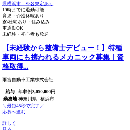
19時までに退勤可能
育児・介護休暇あり
寮/社宅あり・住み込み
車通勤OK
未経験・初心者も歓迎
【未経験から整備士デビュー！】特種
車両にも携われるメカニック募集｜資
格取得...
雨宮自動車工業株式会社
給与
年収例
3,050,000
円
勤務地
神奈川県 横浜市
＼最短45秒で完了／
応募へ進む
詳しく
見る