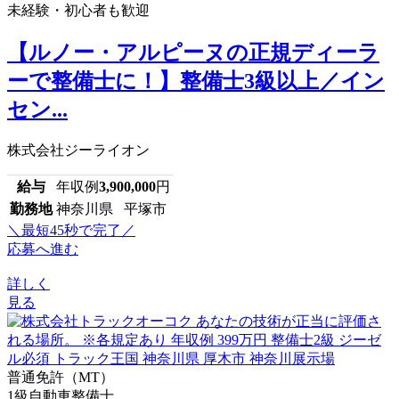
未経験・初心者も歓迎
【ルノー・アルピーヌの正規ディーラ
ーで整備士に！】整備士3級以上／イン
セン...
株式会社ジーライオン
給与
年収例
3,900,000
円
勤務地
神奈川県 平塚市
＼最短45秒で完了／
応募へ進む
詳しく
見る
普通免許（MT）
1級自動車整備士