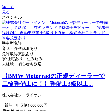
詳しく
見る
スペシャル
準中型免許
育児・介護休暇あり
免許取得支援あり
寮/社宅あり・住み込み
未経験・初心者も歓迎
【BMW Motorradの正規ディーラーで
二輪整備士に！】整備士3級以上...
株式会社ジーライオン
給与
年収例
4,000,000
円