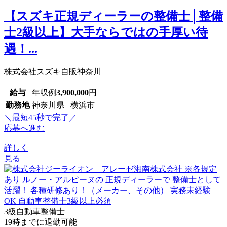
【スズキ正規ディーラーの整備士│整備
士2級以上】大手ならではの手厚い待
遇！...
株式会社スズキ自販神奈川
給与
年収例
3,900,000
円
勤務地
神奈川県 横浜市
＼最短45秒で完了／
応募へ進む
詳しく
見る
3級自動車整備士
19時までに退勤可能