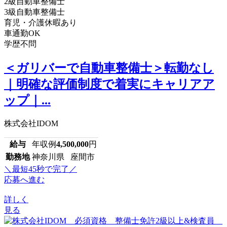
2級自動車整備士
3級自動車整備士
育児・介護休暇あり
車通勤OK
学歴不問
＜ガリバーで自動車整備士＞転勤なし
｜明確な評価制度で着実にキャリアア
ップ｜...
株式会社IDOM
給与
年収例
4,500,000
円
勤務地
神奈川県 座間市
＼最短45秒で完了／
応募へ進む
詳しく
見る