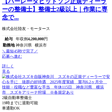
【ハーレーダビッドソン正規ディーラ
ーの整備士】整備士2級以上｜作業に専
念で...
株式会社陸友・モータース
給与
年収例
4,200,000
円
勤務地
神奈川県 横浜市
＼最短45秒で完了／
応募へ進む
詳しく
見る
2級自動車整備士
19時までに退勤可能
車通勤OK