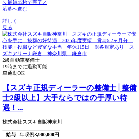
＼最短45秒で完了／
応募へ進む
詳しく
見る
2級自動車整備士
19時までに退勤可能
車通勤OK
【スズキ正規ディーラーの整備士│整備
士2級以上】大手ならではの手厚い待
遇！...
株式会社スズキ自販神奈川
給与
年収例
3,900,000
円