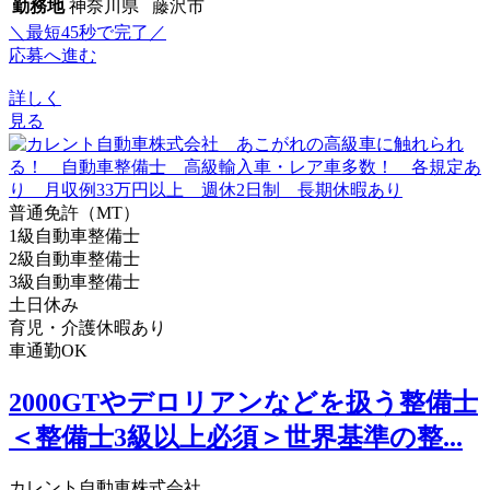
勤務地
神奈川県 藤沢市
＼最短45秒で完了／
応募へ進む
詳しく
見る
普通免許（MT）
1級自動車整備士
2級自動車整備士
3級自動車整備士
土日休み
育児・介護休暇あり
車通勤OK
2000GTやデロリアンなどを扱う整備士
＜整備士3級以上必須＞世界基準の整...
カレント自動車株式会社