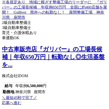
2級自動車整備士
3級自動車整備士
育児・介護休暇あり
車通勤OK
中古車販売店『ガリバー』の工場長候
補｜年収650万円｜転勤なし◎生活基盤
を...
株式会社IDOM
給与
年収例
6,500,000
円
勤務地
神奈川県 座間市
＼最短45秒で完了／
応募へ進む