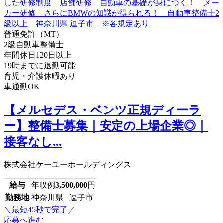
普通免許（MT）
2級自動車整備士
年間休日120日以上
19時までに退勤可能
育児・介護休暇あり
車通勤OK
【メルセデス・ベンツ正規ディーラ
ー】整備士募集｜安定の上場企業◎｜
接客なし...
株式会社ケーユーホールディングス
給与
年収例
3,500,000
円
勤務地
神奈川県 逗子市
＼最短45秒で完了／
応募へ進む