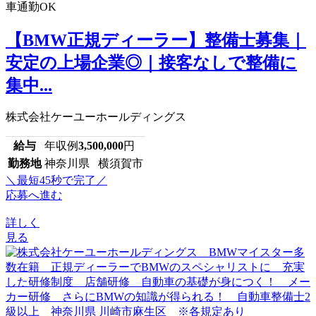
車通勤OK
【BMW正規ディーラー】整備士募集｜
安定の上場企業◎｜接客なしで整備に
集中...
株式会社ケーユーホールディングス
給与
年収例
3,500,000
円
勤務地
神奈川県 横須賀市
＼最短45秒で完了／
応募へ進む
詳しく
見る