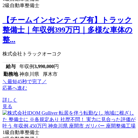
2級自動車整備士
【チームインセンティブ有】トラック
整備士｜年収例399万円｜多様な車体の
整...
株式会社トラックオーコク
給与
年収例
3,990,000
円
勤務地
神奈川県 厚木市
＼最短45秒で完了／
応募へ進む
詳しく
見る
1級自動車整備士