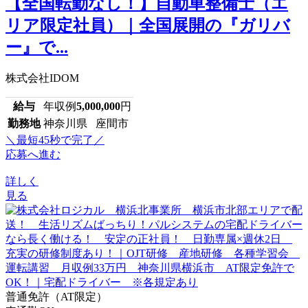
【全国転勤なし！】自動車整備士（エ
リア限定社員）｜全国展開の『ガリバ
ー』で...
株式会社IDOM
給与
年収例
5,000,000
円
勤務地
神奈川県 座間市
＼最短45秒で完了／
応募へ進む
詳しく
見る
普通免許（AT限定）