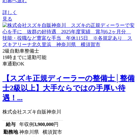
応募へ進む
詳しく
見る
2級自動車整備士
19時までに退勤可能
車通勤OK
【スズキ正規ディーラーの整備士│整備
士2級以上】大手ならではの手厚い待
遇！...
株式会社スズキ自販神奈川
給与
年収例
3,900,000
円
勤務地
神奈川県 横須賀市