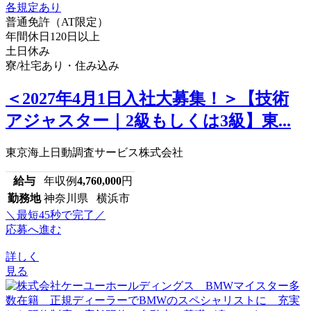
普通免許（AT限定）
年間休日120日以上
土日休み
寮/社宅あり・住み込み
＜2027年4月1日入社大募集！＞【技術
アジャスター｜2級もしくは3級】東...
東京海上日動調査サービス株式会社
給与
年収例
4,760,000
円
勤務地
神奈川県 横浜市
＼最短45秒で完了／
応募へ進む
詳しく
見る