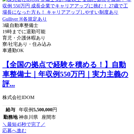
3級自動車整備士
19時までに退勤可能
育児・介護休暇あり
寮/社宅あり・住み込み
車通勤OK
【全国の拠点で経験を積める！】自動
車整備士｜年収例550万円｜実力主義の
評...
株式会社IDOM
給与
年収例
5,500,000
円
勤務地
神奈川県 座間市
＼最短45秒で完了／
応募へ進む