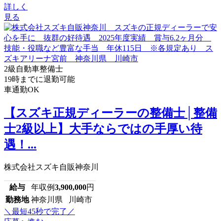
詳しく
見る
2級自動車整備士
19時までに退勤可能
車通勤OK
【スズキ正規ディーラーの整備士│整備
士2級以上】大手ならではの手厚い待
遇！...
株式会社スズキ自販神奈川
給与
年収例
3,900,000
円
勤務地
神奈川県 川崎市
＼最短45秒で完了／