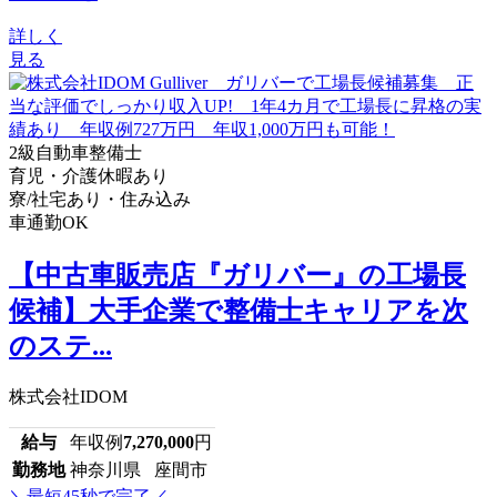
詳しく
見る
2級自動車整備士
育児・介護休暇あり
寮/社宅あり・住み込み
車通勤OK
【中古車販売店『ガリバー』の工場長
候補】大手企業で整備士キャリアを次
のステ...
株式会社IDOM
給与
年収例
7,270,000
円
勤務地
神奈川県 座間市
＼最短45秒で完了／