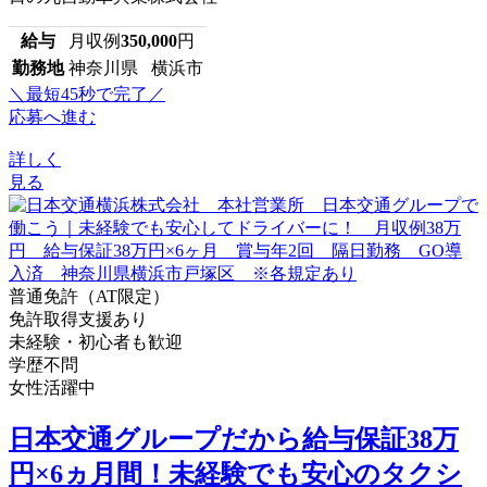
給与
月収例
350,000
円
勤務地
神奈川県 横浜市
＼最短45秒で完了／
応募へ進む
詳しく
見る
普通免許（AT限定）
免許取得支援あり
未経験・初心者も歓迎
学歴不問
女性活躍中
日本交通グループだから給与保証38万
円×6ヵ月間！未経験でも安心のタクシ