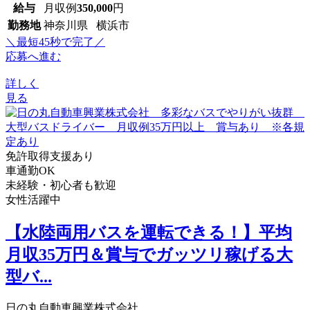
給与
月収例
350,000
円
勤務地
神奈川県 横浜市
＼最短45秒で完了／
応募へ進む
詳しく
見る
免許取得支援あり
車通勤OK
未経験・初心者も歓迎
女性活躍中
【水陸両用バスを運転できる！】平均
月収35万円＆賞与でガッツリ稼げる大
型バ...
日の丸自動車興業株式会社