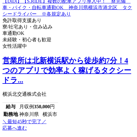
免許取得支援あり
寮/社宅あり・住み込み
車通勤OK
未経験・初心者も歓迎
女性活躍中
営業所は北新横浜駅から徒歩約7分！4
つのアプリで効率よく稼げるタクシー
ドラ...
横浜北交通株式会社
給与
月収例
350,000
円
勤務地
神奈川県 横浜市
＼最短45秒で完了／
応募へ進む