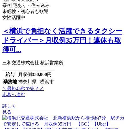
寮/社宅あり・住み込み
未経験・初心者も歓迎
女性活躍中
＜横浜で負担なく活躍できるタクシー
ドライバー＞月収例35万円！連休も取
得可...
三和交通株式会社 横浜営業所
給与
月収例
350,000
円
勤務地
神奈川県 横浜市
＼最短45秒で完了／
応募へ進む
詳しく
見る