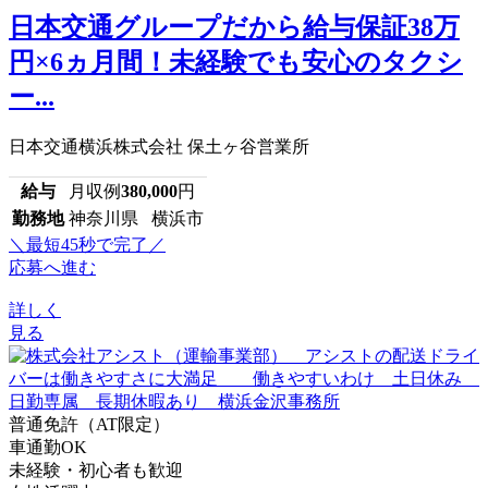
日本交通グループだから給与保証38万
円×6ヵ月間！未経験でも安心のタクシ
ー...
日本交通横浜株式会社 保土ヶ谷営業所
給与
月収例
380,000
円
勤務地
神奈川県 横浜市
＼最短45秒で完了／
応募へ進む
詳しく
見る
普通免許（AT限定）
車通勤OK
未経験・初心者も歓迎