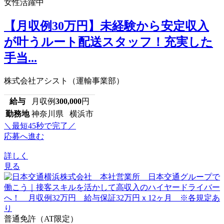
女性活躍中
【月収例30万円】未経験から安定収入
が叶うルート配送スタッフ！充実した
手当...
株式会社アシスト（運輸事業部）
給与
月収例
300,000
円
勤務地
神奈川県 横浜市
＼最短45秒で完了／
応募へ進む
詳しく
見る
普通免許（AT限定）