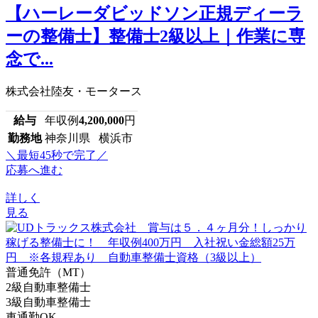
【ハーレーダビッドソン正規ディーラ
ーの整備士】整備士2級以上｜作業に専
念で...
株式会社陸友・モータース
給与
年収例
4,200,000
円
勤務地
神奈川県 横浜市
＼最短45秒で完了／
応募へ進む
詳しく
見る
普通免許（MT）
2級自動車整備士
3級自動車整備士
車通勤OK