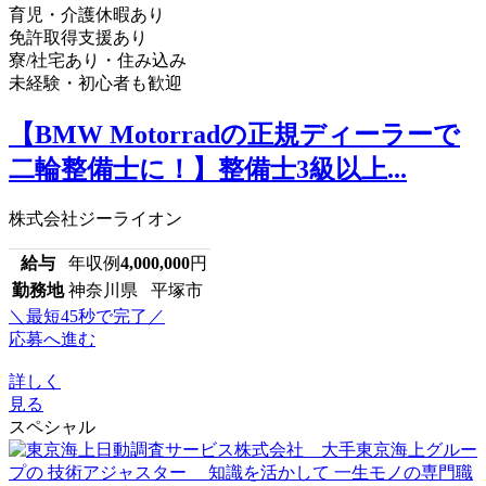
育児・介護休暇あり
免許取得支援あり
寮/社宅あり・住み込み
未経験・初心者も歓迎
【BMW Motorradの正規ディーラーで
二輪整備士に！】整備士3級以上...
株式会社ジーライオン
給与
年収例
4,000,000
円
勤務地
神奈川県 平塚市
＼最短45秒で完了／
応募へ進む
詳しく
見る
スペシャル