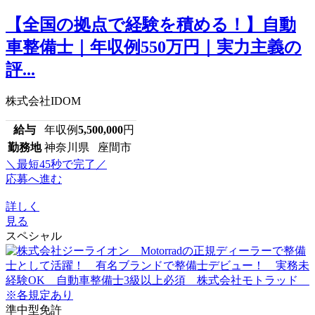
【全国の拠点で経験を積める！】自動
車整備士｜年収例550万円｜実力主義の
評...
株式会社IDOM
給与
年収例
5,500,000
円
勤務地
神奈川県 座間市
＼最短45秒で完了／
応募へ進む
詳しく
見る
スペシャル
準中型免許