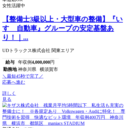
女性活躍中
【整備士3級以上・大型車の整備】『い
すゞ自動車』グループの安定基盤あ
り！｜...
UDトラックス株式会社 関東エリア
給与
年収例
4,000,000
円
勤務地
神奈川県 横須賀市
＼最短45秒で完了／
応募へ進む
詳しく
見る