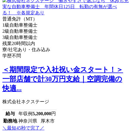
普通免許（MT）
1級自動車整備士
2級自動車整備士
3級自動車整備士
残業20時間以内
寮/社宅あり・住み込み
学歴不問
＜期間限定で入社祝い金スタート！＞
一部店舗で計30万円支給｜空調完備の
快適...
株式会社ネクステージ
給与
年収例
5,200,000
円
勤務地
神奈川県 厚木市
＼最短45秒で完了／