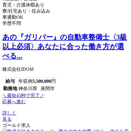
育児・介護休暇あり
寮/社宅あり・住み込み
車通勤OK
学歴不問
あの『ガリバー』の自動車整備士〈3級
以上必須〉あなたに合った働き方が選
べる...
株式会社IDOM
給与
年収例
5,500,000
円
勤務地
神奈川県 座間市
＼最短45秒で完了／
応募へ進む
詳しく
見る
ゴールド求人