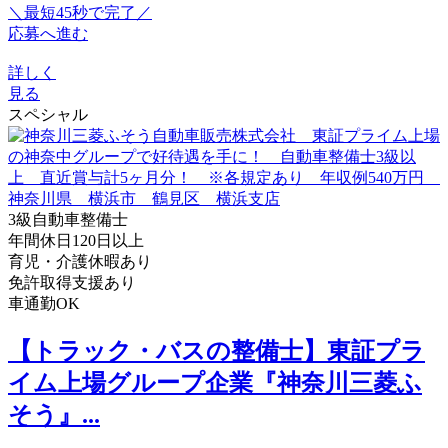
＼最短45秒で完了／
応募へ進む
詳しく
見る
スペシャル
3級自動車整備士
年間休日120日以上
育児・介護休暇あり
免許取得支援あり
車通勤OK
【トラック・バスの整備士】東証プラ
イム上場グループ企業『神奈川三菱ふ
そう』...