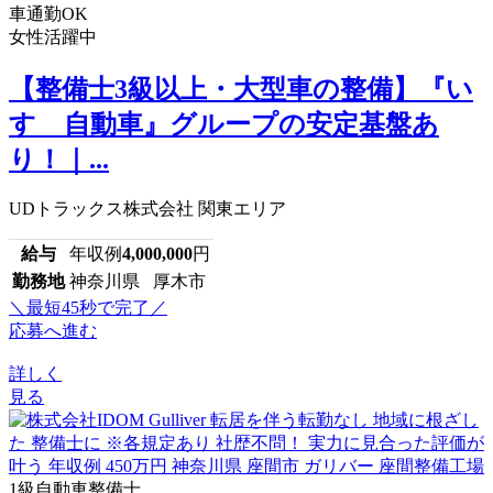
車通勤OK
女性活躍中
【整備士3級以上・大型車の整備】『い
すゞ自動車』グループの安定基盤あ
り！｜...
UDトラックス株式会社 関東エリア
給与
年収例
4,000,000
円
勤務地
神奈川県 厚木市
＼最短45秒で完了／
応募へ進む
詳しく
見る
1級自動車整備士