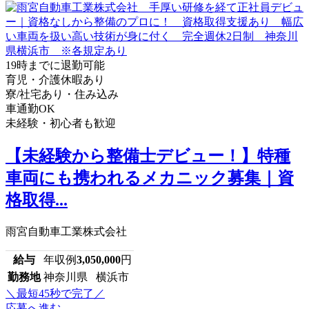
19時までに退勤可能
育児・介護休暇あり
寮/社宅あり・住み込み
車通勤OK
未経験・初心者も歓迎
【未経験から整備士デビュー！】特種
車両にも携われるメカニック募集｜資
格取得...
雨宮自動車工業株式会社
給与
年収例
3,050,000
円
勤務地
神奈川県 横浜市
＼最短45秒で完了／
応募へ進む