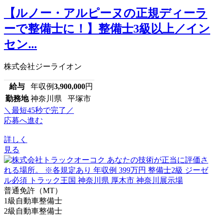
【ルノー・アルピーヌの正規ディーラ
ーで整備士に！】整備士3級以上／イン
セン...
株式会社ジーライオン
給与
年収例
3,900,000
円
勤務地
神奈川県 平塚市
＼最短45秒で完了／
応募へ進む
詳しく
見る
普通免許（MT）
1級自動車整備士
2級自動車整備士