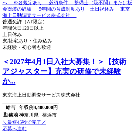
普通免許（AT限定）
年間休日120日以上
土日休み
寮/社宅あり・住み込み
未経験・初心者も歓迎
＜2027年4月1日入社大募集！＞【技術
アジャスター】充実の研修で未経験
か...
東京海上日動調査サービス株式会社
給与
年収例
4,480,000
円
勤務地
神奈川県 横浜市
＼最短45秒で完了／
応募へ進む