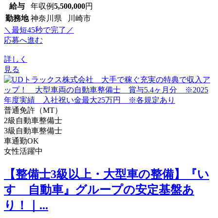
給与
年収例
5,500,000
円
勤務地
神奈川県 川崎市
＼最短45秒で完了／
応募へ進む
詳しく
見る
普通免許（MT）
2級自動車整備士
3級自動車整備士
車通勤OK
女性活躍中
【整備士3級以上・大型車の整備】『い
すゞ自動車』グループの安定基盤あ
り！｜...