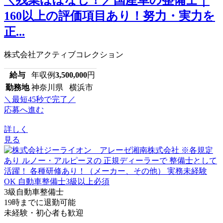
＼残業ほぼなし！／国産車の整備士｜
160以上の評価項目あり！努力・実力を
正...
株式会社アクティブコレクション
給与
年収例
3,500,000
円
勤務地
神奈川県 横浜市
＼最短45秒で完了／
応募へ進む
詳しく
見る
3級自動車整備士
19時までに退勤可能
未経験・初心者も歓迎