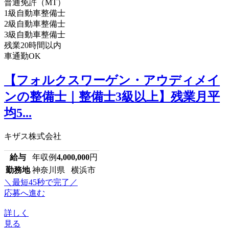
普通免許（MT）
1級自動車整備士
2級自動車整備士
3級自動車整備士
残業20時間以内
車通勤OK
【フォルクスワーゲン・アウディメイ
ンの整備士｜整備士3級以上】残業月平
均5...
キザス株式会社
給与
年収例
4,000,000
円
勤務地
神奈川県 横浜市
＼最短45秒で完了／
応募へ進む
詳しく
見る