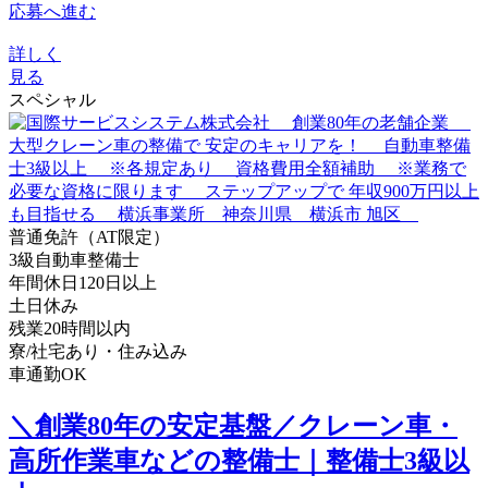
応募へ進む
詳しく
見る
スペシャル
普通免許（AT限定）
3級自動車整備士
年間休日120日以上
土日休み
残業20時間以内
寮/社宅あり・住み込み
車通勤OK
＼創業80年の安定基盤／クレーン車・
高所作業車などの整備士｜整備士3級以