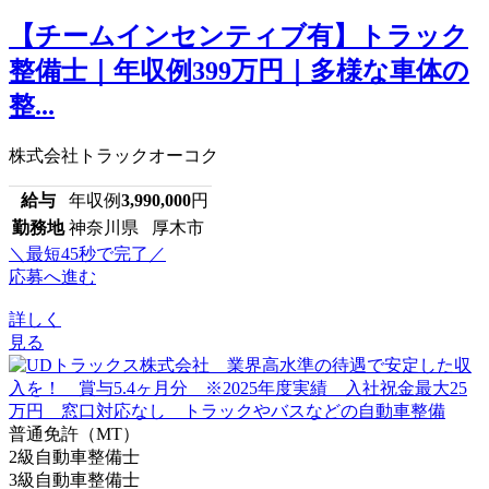
【チームインセンティブ有】トラック
整備士｜年収例399万円｜多様な車体の
整...
株式会社トラックオーコク
給与
年収例
3,990,000
円
勤務地
神奈川県 厚木市
＼最短45秒で完了／
応募へ進む
詳しく
見る
普通免許（MT）
2級自動車整備士
3級自動車整備士