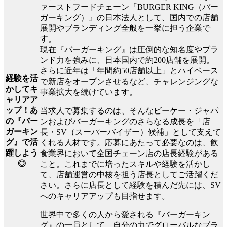
ァーストフードチェーン『BURGER KING（バー
ガーキング）』の日本法人として、国内での店舗
展開やブランディング全般を一挙に担う企業で
す。
現在『バーガーキング』は圧倒的な知名度やブラ
ンド力を強みに、日本国内で約200店舗を展開。
さらに近年は「年間約50店舗以上」とハイペース
経験を活
で新店をオープンさせるなど、チャレンジングな
かしてキ
事業拡大を続けています。
ャリアア
ップ！あ
当求人で募集するのは、そんなビーケー・ジャパ
の『バー
ンおよびバーガーキングのさらなる成長を「店
ガーキン
長・SV（スーパーバイザー）候補」として支えて
グ』で活
くれる人材です。応募にあたって必要なのは、飲
躍しよう
食業界において全国チェーン店の店長経験がある
◎
こと。これまでに培ったスキルや経験を活かし
て、店舗運営の中核を担う店長としてご活躍くだ
さい。さらに店長として経験を積んだ先には、SV
へのキャリアアップも目指せます。
世界中で多くの人から愛される『バーガーキン
グ』の一員として、自分の力でグローバルなブラ