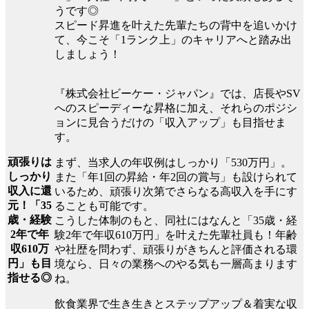
うです◎
スピード昇進を叶えた先輩たちの背中を追いかけ
て、今こそ「1ランク上」のキャリアへと踏み出
しましょう！
『株式会社ビーケー・ジャパン』では、店長やSV
へのスピーディーな昇格に加え、それらのポジシ
ョンに見合うだけの「収入アップ」も目指せま
す。
頑張りは
まず、当求人の年収例はしっかり「530万円」。
しっかり
また「年1回の昇給・年2回の賞与」も設けられて
収入に還
いるため、頑張り次第でさらなる高収入を手にす
元！「35
ることも可能です。
歳・経験
こうした体制のもと、同社にはなんと「35歳・経
2年で年
験2年で年収610万円」を叶えた先輩社員も！年齢
収610万
や社歴を問わず、頑張りがきちんと評価される環
円」も目
境なら、日々の業務へのやる気も一層高まります
指せる◎
ね。
飲食業界で生き生きとステップアップ＆着実な収