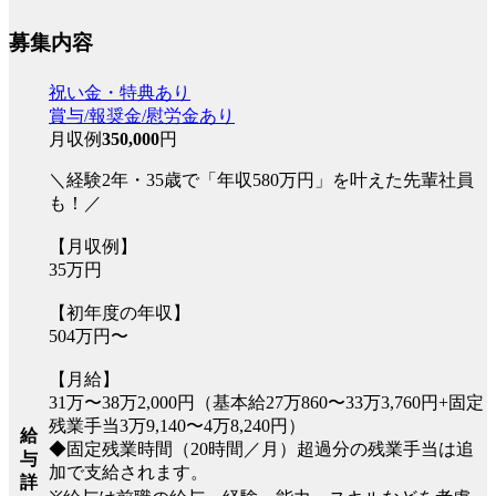
募集内容
祝い金・特典あり
賞与/報奨金/慰労金あり
月収例
350,000
円
＼経験2年・35歳で「年収580万円」を叶えた先輩社員
も！／
【月収例】
35万円
【初年度の年収】
504万円〜
【月給】
31万〜38万2,000円（基本給27万860〜33万3,760円+固定
残業手当3万9,140〜4万8,240円）
給
◆固定残業時間（20時間／月）超過分の残業手当は追
与
加で支給されます。
詳