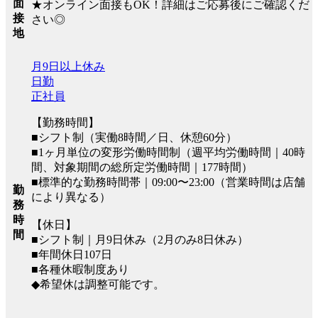
面
★オンライン面接もOK！詳細はご応募後にご確認くだ
接
さい◎
地
月9日以上休み
日勤
正社員
【勤務時間】
■シフト制（実働8時間／日、休憩60分）
■1ヶ月単位の変形労働時間制（週平均労働時間｜40時
間、対象期間の総所定労働時間｜177時間）
■標準的な勤務時間帯｜09:00〜23:00（営業時間は店舗
勤
により異なる）
務
時
【休日】
間
■シフト制｜月9日休み（2月のみ8日休み）
■年間休日107日
■各種休暇制度あり
◆希望休は調整可能です。