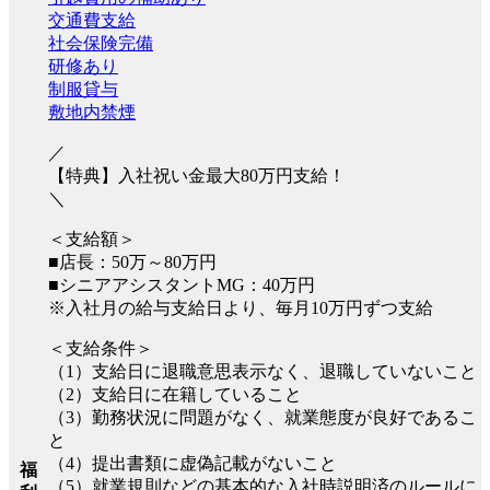
交通費支給
社会保険完備
研修あり
制服貸与
敷地内禁煙
／
【特典】入社祝い金最大80万円支給！
＼
＜支給額＞
■店長：50万～80万円
■シニアアシスタントMG：40万円
※入社月の給与支給日より、毎月10万円ずつ支給
＜支給条件＞
（1）支給日に退職意思表示なく、退職していないこと
（2）支給日に在籍していること
（3）勤務状況に問題がなく、就業態度が良好であるこ
と
（4）提出書類に虚偽記載がないこと
福
（5）就業規則などの基本的な入社時説明済のルールに