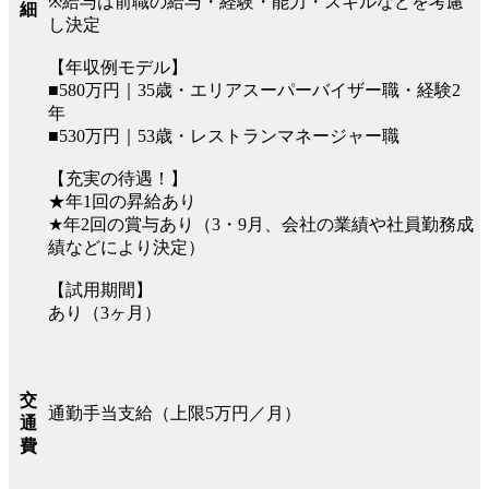
※給与は前職の給与・経験・能力・スキルなどを考慮
細
し決定
【年収例モデル】
■580万円｜35歳・エリアスーパーバイザー職・経験2
年
■530万円｜53歳・レストランマネージャー職
【充実の待遇！】
★年1回の昇給あり
★年2回の賞与あり（3・9月、会社の業績や社員勤務成
績などにより決定）
【試用期間】
あり（3ヶ月）
交
通勤手当支給（上限5万円／月）
通
費