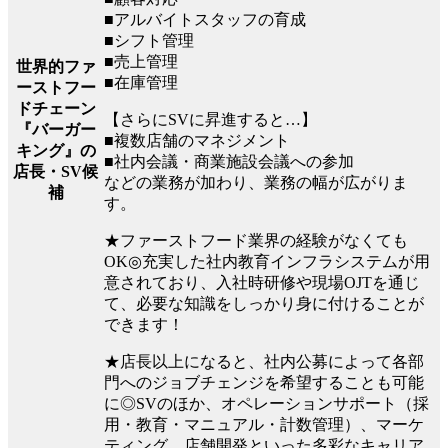
■アルバイトスタッフの育成
■シフト管理
■売上管理
世界的ファ
■在庫管理
ーストフー
ドチェーン
【さらにSVに昇進すると…】
『バーガー
■複数店舗のマネジメント
キング』の
■社内会議・商業施設会議への参加
店長・SV候
などの業務が加わり、業務の幅が広がりま
補
す。
★ファーストフード業界の経験がなくても
OK◎充実した社内教育インフラシステムが用
意されており、入社時研修や現場OJTを通じ
て、必要な知識をしっかり身に付けることが
できます！
★店長以上になると、社内公募によって各部
門へのジョブチェンジを希望することも可能
に◎SVのほか、オペレーションサポート（採
用・教育・マニュアル・計数管理）、マーケ
ティング、店舗開発といった多彩なキャリア