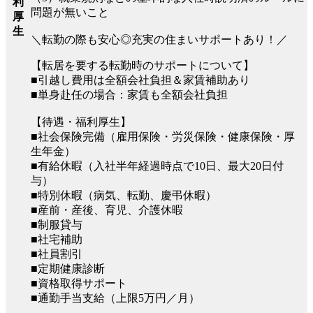
利
問題が無いこと
厚
生
＼転勤の際も安心◎充実の住まいサポートあり！／
【転居を要する転勤時のサポートについて】
■引越し費用は全額会社負担＆家賃補助あり
■単身赴任の場合：家賃も全額会社負担
【待遇・福利厚生】
■社会保険完備（雇用保険・労災保険・健康保険・厚
生年金）
■有給休暇（入社半年経過時点で10日、最大20日付
与）
■特別休暇（病気、転勤、慶弔休暇）
■産前・産後、育児、介護休暇
■制服貸与
■社宅補助
■社員割引
■定期健康診断
■資格取得サポート
■通勤手当支給（上限5万円／月）