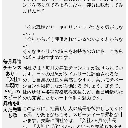
ンドを盛り立てるよろこびを、存分に味わってみ
ませんか？
「今の職場だと、キャリアアップできる気がしな
い…」
「会社からどう評価されているのかよくわからな
い」
そんなキャリアの悩みをお持ちの方にも、こちら
の求人はおすすめです。
毎月昇進
チャンス
同社では「毎月の昇進チャンス」が設けられてい
あり！
ます。日々の成果がタイムリーに評価されるた
「入社1
め、ご自身の成長を実感しやすく、高いモチベー
年弱で
ションを維持しながら働けるでしょう。加えて、
SV」の
社内研修や各種資格取得支援など、自己研鑽のた
スピード
めの充実したサポート体制も魅力です。
昇格を叶
このように、社員1人1人の成長を後押ししてくれ
えた先輩
る風土があるからこそ、スピーディーな昇格が叶
も◎
います。実際に同社では、「入社3ヶ月で店長
へ」「入社1年弱でSVへ」といった実績もあるそ