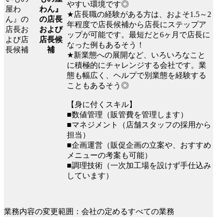
やすい環境です◎
わん』
★店長職の経験がある方は、およそ1.5～2
の店長
年程度で店長候補から店長にステップア
および
ップが可能です。最短だと6ヶ月で店長に
店長候
なった例もあるそう！
補
★新業態への展開など、いろいろなこと
に積極的にチャレンジする会社です。業
態も幅広く、ヘルプで別業態を経験する
こともあるそう◎
【身に付くスキル】
■数値管理（販管費を管理します）
■マネジメント（店舗スタッフの採用から
担当）
■企画運営（販促企画の立案や、おすすめ
メニューの考案も可能）
■調理技術（一次加工場を設けず手仕込み
しています）
業務内容の変更範囲：会社の定めるすべての業務