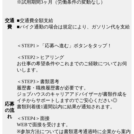
※試用期間3ヶ月（労働条件の変動なし）
■交通費全額支給
交通
■バイク通勤の場合は規定により、ガソリン代を支給
費
＜STEP1＞「応募へ進む」ボタンをタップ！
＜STEP2＞ヒアリング
お仕事の希望条件やこれまでのご経験についてお伺
いします。
＜STEP3＞書類選考
履歴書・職務履歴書が必要です。
ジョブハウスのキャリアアドバイザーが書類作成を
イチからサポートしますのでご安心ください◎
応募
書類到着後1週間以内に結果が通知されます。
の流
れ
＜STEP4＞面接
WEBで面接を受けます。
※参加方法については書類選考通過時に企業から案内