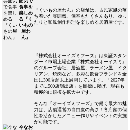
囲気で
食事を
『くいもの屋わん』の店舗は、古民家風の落
楽しめ
ち着いた雰囲気。個室もたくさんあり、ゆっ
る『く
たりと和風創作料理を楽しめる居酒屋です。
いもの
屋わ
ん』
『株式会社オーイズミフーズ』は東証スタン
ダード市場上場企業『株式会社オーイズミ』
のグループ会社。居酒屋、ラーメン屋、イタ
リアン、焼肉など、多彩な飲食ブランドを全
国に300店舗以上展開しています。「2027年
までに500店舗出店」を目標に掲げ、現在も
積極的に規模を拡大中です。
そんな『オーイズミフーズ』で働く最大の魅
力は、店舗運営の自由度の高さ！各店舗の個
性を活かしたメニュー作りやイベントの実施
が可能です。
今なお