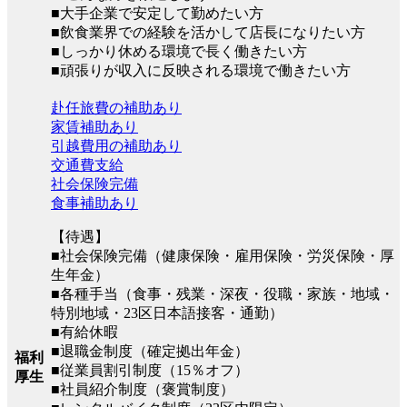
■大手企業で安定して勤めたい方
■飲食業界での経験を活かして店長になりたい方
■しっかり休める環境で長く働きたい方
■頑張りが収入に反映される環境で働きたい方
赴任旅費の補助あり
家賃補助あり
引越費用の補助あり
交通費支給
社会保険完備
食事補助あり
【待遇】
■社会保険完備（健康保険・雇用保険・労災保険・厚
生年金）
■各種手当（食事・残業・深夜・役職・家族・地域・
特別地域・23区日本語接客・通勤）
■有給休暇
■退職金制度（確定拠出年金）
福利
■従業員割引制度（15％オフ）
厚生
■社員紹介制度（褒賞制度）