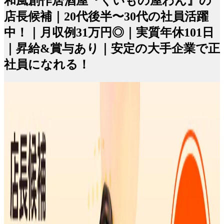
和風創作居酒屋『くいもの屋わん』の
店長候補｜20代後半〜30代の社員活躍
中！｜月収例31万円◎｜実質年休101日
｜昇給&賞与あり｜安定の大手企業で正
社員になれる！