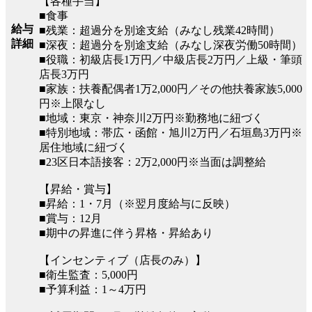
【各種手当】
■食事
給与
■残業：超過分を別途支給（みなし残業42時間）
詳細
■深夜：超過分を別途支給（みなし深夜労働50時間）
■役職：初級店長1万円／中級店長2万円／上級・筆頭
店長3万円
■家族：扶養配偶者1万2,000円／その他扶養家族5,000
円※上限なし
■地域：東京・神奈川2万円※勤務地に紐づく
■特別地域：帯広・函館・旭川2万円／石垣島3万円※
居住地域に紐づく
■23区日本語接客：2万2,000円※当面は調整給
【昇給・賞与】
■昇給：1・7月（※翌月度給与に反映）
■賞与：12月
■期中の昇進に伴う昇格・昇給あり
【インセンティブ（店長のみ）】
■衛生監査：5,000円
■予算利益：1～4万円