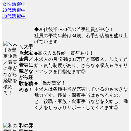
女性活躍中
20代活躍中
30代活躍中
◆20代後半〜30代の若手社員が中心！
社員の平均年齢は34歳。若手が店舗を盛り上
げています！
＼大手
&安定
◆高収入＆昇給・賞与あり！
企業／
本求人の月収例は31万円と高収入。加えて昇
着実に
給・賞与制度があり、さらなる収入＆キャリ
稼ぎな
アアップを目指せます◎
がら経
◆手当が豊富！
験を積
本求人は各種手当が充実しているのも大きな
める！
魅力です。残業・深夜手当はもちろんのこ
と、役職・家族・食事手当などを支給し、働
く人をしっかりサポートしてくれます◎
和の雰