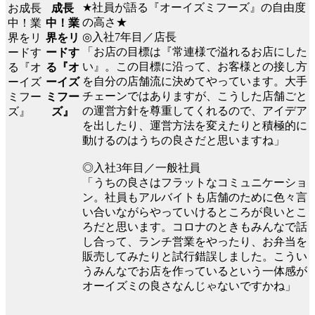
★社員が語る『オーイズミフーズ』の自由度
成長
の高さ★
中！業
◎入社7年目／店長
界をリ
「お店の目標は『常連様で溢れるお店にした
ードす
い』。この目標に沿って、お客様との接し方
る『オ
を自分の店舗流に決めてやっています。大手
ーイズ
チェーンではありますが、こうした店舗ごと
ミフー
の運営方針を尊重してくれるので、アイデア
ズ』
を出したり、運営方法を変えたりと積極的に
動けるのはうちの良さだと思いますね」
◎入社3年目／一般社員
「うちの良さはフラットなコミュニケーショ
ン。社員もアルバイトも店舗のために色々言
い合いながらやっていけるところが良いとこ
ろだと思います。コロナのときもみんなで話
し合って、ランチ営業をやったり、お弁当を
販売してみたりと試行錯誤しました。こうい
うみんなでお店を作っているという一体感が
オーイズミの良さなんじゃないですかね」