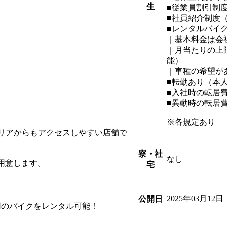
生
■従業員割引制度
■社員紹介制度
■レンタルバイク
｜基本料金は会
｜月当たりの上
能）
｜車種の希望が
■転勤あり（本
■入社時の転居
■異動時の転居
※各規定あり
エリアからもアクセスしやすい店舗で
寮・社
なし
用意します。
宅
2025年03月12日
公開日
用のバイクをレンタル可能！