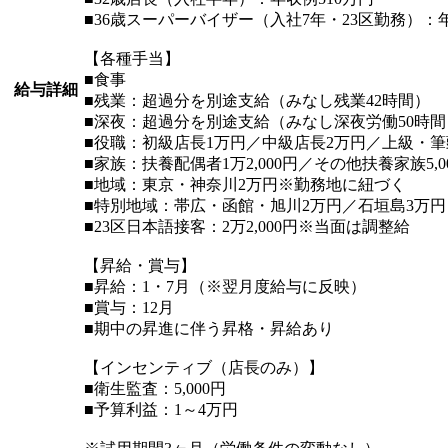
■36歳スーパーバイザー（入社7年・23区勤務）：年
【各種手当】
■食事
給与詳細
■残業：超過分を別途支給（みなし残業42時間）
■深夜：超過分を別途支給（みなし深夜労働50時間
■役職：初級店長1万円／中級店長2万円／上級・筆
■家族：扶養配偶者1万2,000円／その他扶養家族5,
■地域：東京・神奈川2万円※勤務地に紐づく
■特別地域：帯広・函館・旭川2万円／石垣島3万
■23区日本語接客：2万2,000円※当面は調整給
【昇給・賞与】
■昇給：1・7月（※翌月度給与に反映）
■賞与：12月
■期中の昇進に伴う昇格・昇給あり
【インセンティブ（店長のみ）】
■衛生監査：5,000円
■予算利益：1～4万円