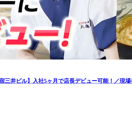
宿三井ビル】入社5ヶ月で店長デビュー可能！／現場