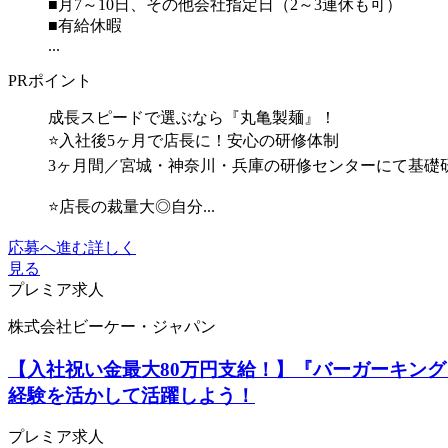
■月7～10日、その他会社指定日（2～3連休も可）
■有給休暇
...
PRポイント
成長スピードで選ぶなら『丸亀製麺』！
⭐入社後5ヶ月で店長に！安心の研修体制
3ヶ月間／宮城・神奈川・兵庫の研修センターにて基礎
⭐店長の裁量大◎自分...
応募へ進む
詳しく
見る
プレミア求人
株式会社ビーケー・ジャパン
【入社祝い金最大80万円支給！】『バーガーキング
経験を活かして活躍しよう！
プレミア求人