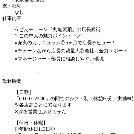
寮・社宅
なし
仕事内容
うどんチェーン『丸亀製麺』の店長候補
＼この求人の魅力ポイント！／
⭐充実のカリキュラム◎5ヶ月で店長デビュー！
⭐チェーンながら店長の裁量大◎会社も全力サポート
⭐マネージャー・部長に相談しやすい環境
= = = = = =...
勤務時間
【日勤】
「09:00～23:00」の間でのシフト制（休憩60分／実働8
※各店舗ごとに異なります
※深夜営業はありません
【休日・休暇】
◎年間休日113日◎