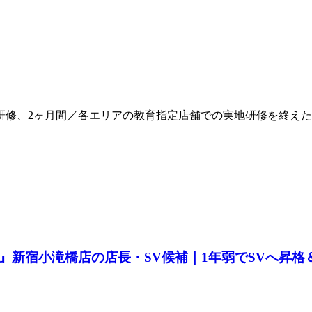
研修、2ヶ月間／各エリアの教育指定店舗での実地研修を終え
』新宿小滝橋店の店長・SV候補｜1年弱でSVへ昇格＆