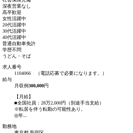
深夜営業なし
高卒歓迎
女性活躍中
20代活躍中
30代活躍中
40代活躍中
普通自動車免許
学歴不問
うどん・そば
求人番号
1104066 （電話応募で必要になります。）
給与
月収例
300,000
円
【月給】
■全国社員：28万2,000円（別途手当支給）
※転居を伴う転勤の可能性あり。
◎年...
勤務地
東京都 新宿区