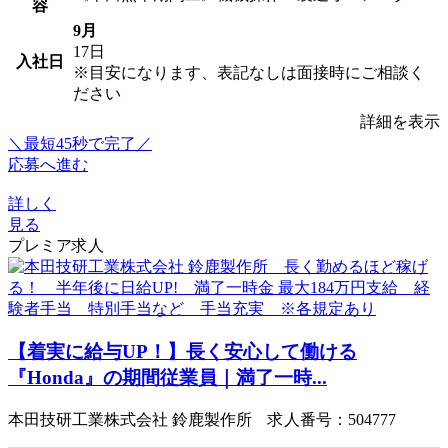
容
9月
17日
入社日
※目安になります、表記なしは面接時にご相談く
ださい
詳細を表示
＼最短45秒で完了／
応募へ進む
詳しく
見る
プレミア求人
【着実に給与UP！】長く安心して働ける
『Honda』の期間従業員｜満了一時...
本田技研工業株式会社 鈴鹿製作所 求人番号：504777