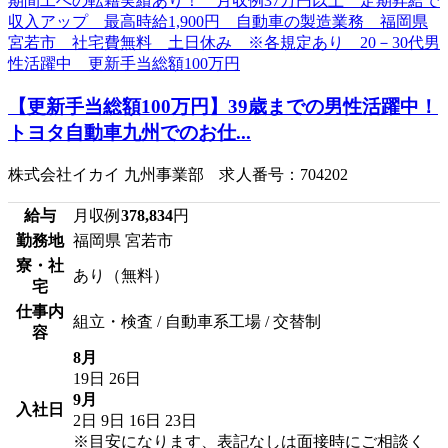
【更新手当総額100万円】39歳までの男性活躍中！
トヨタ自動車九州でのお仕...
株式会社イカイ 九州事業部 求人番号：704202
給与
月収例
378,834
円
勤務地
福岡県 宮若市
寮・社
あり（無料）
宅
仕事内
組立・検査 / 自動車系工場 / 交替制
容
8月
19日
26日
9月
入社日
2日
9日
16日
23日
※目安になります、表記なしは面接時にご相談く