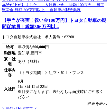
【手当が充実！祝い金100万円】トヨタ自動車の期
間従業員｜総額306万円以...
トヨタ自動車株式会社 求人番号：622681
給与
年収例
5,600,000
円
勤務地
愛知県 豊田市
寮・社
あり（無料）
宅
仕事内
《トヨタ期間工》組立・加工・プレス
容
9月
1日
8日
15日
22日
入社日
※目安になります、表記なしは面接時にご相談く
ださい
詳細を表示
＼最短45秒で完了／