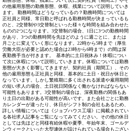
勤務形態、休暇、残業について次に契約社員（期間工）やそ
の他雇用形態の勤務形態、休暇、残業について説明していき
ます。 勤務時間はどうなっているの？勤務時間については
正社員と同様、常日勤と呼ばれる勤務時間が決まっているも
のと、2交替制や3交替制といった様々な時間を組み合わせた
ものの2つになります。3交替制の場合、1日に3つの勤務時間
があり、3つの勤務時間を先ほどのように週ごとに、または
月ごとに変えていく形になります。22時から5時まで（厚生
労働大臣が必要と認めた場合は23時から6時まで）の間は深
夜勤務手当が付きます。 基本的に土日祝休み！休暇につい
て次に休暇について説明していきます。休暇については勤務
形態が大きく影響してきますが、契約社員（期間工）、その
他の雇用形態も正社員と同様、基本的に土日・祝日が休日と
なっています。しかし繁殖期に多く出される派遣や雇用期間
の短い求人の場合、土日祝日関係なく働かなければならない
可能性もあります。3交替制の場合は、深夜勤務の関係もあ
り土日の出勤がある可能性が高いです。また会社ごとに勤務
カレンダーが違ったり、休日がシフト制の会社もあるため、
詳しい情報については《ジョブハウス工場》に掲載されてい
る各社求人記事をご覧になってみてください。その他の休日
としては先ほどと同様有給休暇や夏季、年始年末、ゴールデ
ンウィークといった大型連休が設けられている場合もござい