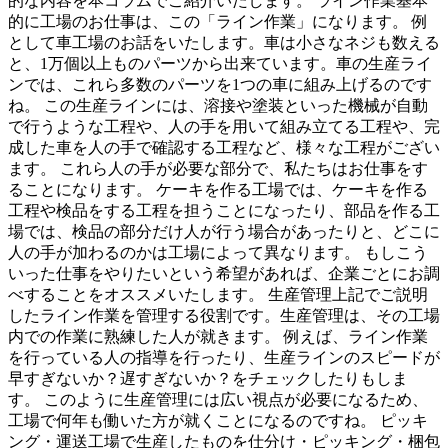
的な内容を本コラムでご紹介いたします。 ライン作業基本
的に工場のお仕事は、この「ライン作業」になります。 例
として車工場のお話をいたします。車は小さなネジも数える
と、1万個以上ものパーツから出来ています。車の生産ライ
ンでは、これら多数のパーツを1つの車に組み上げるのです
ね。 この生産ラインには、溶接や塗装といった機械が自動
で行うような工程や、人の手を用いて組み立てる工程や、完
成した車を人の手で確認する工程など、様々な工程がござい
ます。 これら人の手が必要な部分で、私たちはお仕事をす
ることになります。 ケーキを作る工場では、ケーキを作る
工程や検品をする工程を担うことになったり、部品を作る工
場では、検品の部分だけ人が行う場合があったりと、どこに
人の手が加わるのかは工場によって異なります。 もしこう
いった仕事をやりたいという希望があれば、企業ごとにお調
べすることをオススメいたします。 生産管理上記でご説明
したライン作業を管理する役割です。生産管理は、その工場
内での作業に熟練した人が就きます。 例えば、ライン作業
を行っている人の指導を行ったり、生産ラインのスピードが
早すぎないか？遅すぎないか？をチェックしたりもしま
す。 このように生産管理には広い視点が必要になるため、
工場で何年も働いた方が就くことになるのですね。 ピッキ
ング・運送工場で生産したものを仕分け・ピッキング・梱包