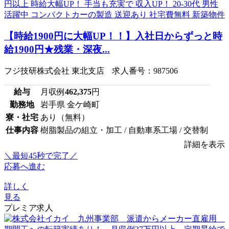
【時給1900円に大幅UP！！】入社日からずっと時
給1900円★残業・深夜...
フジ技研株式会社 東北支店 求人番号：987506
給与
月収例
462,375
円
勤務地
岩手県 金ケ崎町
寮・社宅
あり（無料）
仕事内容
樹脂製品の組立・加工 / 自動車系工場 / 交替制
詳細を表示
＼最短45秒で完了／
応募へ進む
詳しく
見る
プレミア求人