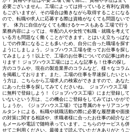
か？ 資格や学歴は不要 工場で働く際に、資格や学歴は全く
必要ございません。工場によっては持っていると有利な資格
もございますが、その場合は働きながら取得することになる
ので、転職や求人に応募する際は資格がなくても問題ないで
す。 体力に自信がなくても働けるケースもある 工場で行う
業務内容によっては、年配の人や女性で転職・就職を考えて
いる方も問題なく働くことができます。とはいえ立ちっぱな
しでの作業になることも多いため、自分に合った職場を探す
ようにしましょう。ジョブハウス工場を使ってお仕事を探し
てみましょう！以上で、工場のお仕事についての記事は終わ
ります！ ジョブハウス工場にはこんな記事も！仕事の探し
方のコラムや、現在の製造業界のコラムなど、様々なコラム
を掲載しております。また、工場の仕事を早速探したいとい
う方は、こちらから工場求人の検索ができますので、あなた
にあった仕事を探してみてくださいね。 ジョブハウス工場
に無料で登録しよう！《ジョブハウス工場》にまだ登録して
いないという方は、この機会にご登録をしてみてはいかがで
しょうか。《ジョブハウス工場》では専属のキャリアコンサ
ルタントによる、転職や就職活動の際に必要な履歴書や面接
の対策に関する相談や、求職者様に合ったお仕事の紹介など
もメールや電話で随時承っています。こちらのサービスも併
せてご利用ください。最後まで読んでいただきありがとうご