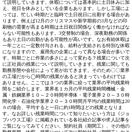
て説明していきます。休暇については基本的に土日休みに加
え、祝日を休みとしている企業もあります。しかし工場によ
っては、忙しい時期だと臨時で土日祝日に出勤する場合があ
ります。例えば12月のクリスマスや新学期前の3月などの印
刷物の需要が高まる時期は土日祝日関係なく働かなければな
らない可能性もあります。3交替制の場合、深夜勤務の関係
もあり土日の出勤がある可能性が高いです。なお有給休暇は
一年ごとに一定数付与される、給料が支給される特別な休暇
になりますので、雇用先の企業によって異なる場合が多いで
す。時期ごとに作業の多さによって変わる？残業について次
に正社員の残業について説明していきます。残業に関しても
勤務形態や会社によって差が出てきます。そのため〇〇業界
の工場だから◯時間の残業があると決まっているわけでは
ありません。ここでは３つの業界に絞って業界の平均残業時
間をご紹介します。業界名１カ月の平均残業時間機械・金
属・鉄鋼業界１０～２０時間半導体・電子業界２０～３０時
間化学・石油化学業界２０～３０時間月平均の残業時間は20
ｈの場合、平均すると一日に約1時間ほどの残業となりま
す。なお詳しい残業時間について知りたいという方は《ジョ
ブハウス工場》に掲載されている各社紹介記事や求人記事を
ご覧になってみてください。契約社員（期間工）、その他の