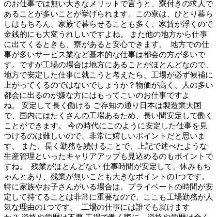
のお仕事では無い大きなメリットで言うと、寮付きの求人で
あることが多いことが挙げられます。この寮は、ひとり暮ら
しはもちろん、家族で暮らせることも多く、家賃が浮くので
金銭的にも大変うれしいですよね。 また他の地方から仕事
に出てくるときも、寮があると安心できます。 地方での仕
事が多いサービス業など基本的な仕事は都会の方が多いで
す。ですが工場の場合は地方にあることがほとんどなので、
地方で安定した仕事に就こうと考えたら、工場が必ず候補に
上がってくるのではないでしょうか？物価が高く、人の多い
都会に出るのが嫌な方にはもってこいのお仕事ですよ
ね。 安定して長く働ける ご存知の通り日本は製造業大国
で、国内にはたくさんの工場あるため、長い間安定して働く
ことができます。 今の時代にこのように安定した仕事を見
つけるのは難しいので、非常に嬉しいポイントだと思いま
す。 また、長く勤務を続けることで、上記で述べたような
生産管理といったキャリアアップも見込めるのもポイントで
すね。 残業がほとんどない 仕事時間が安定して、休みもち
ゃんとあり、残業が無いことも大きなポイントの1つです。
特に家族やお子さんがいる場合は、プライベートの時間が安
定して持てることは非常に重要なので、ここも工場勤務が人
気な理由の1つです。 工場の仕事には誰でも就けます