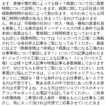
ます。業種や繁忙期によっても様々？残業について次に残業
時間について説明していきます。残業に関しては正社員と同
様勤務時間や会社によって差が出ます。そのためこちらも同
様◯時間の残業があると決まっているわけではありませ
ん。例えば、印刷物の仕分け・封入・検品・梱包の派遣社員
を募集している株式会社ティーディーエスの求人条件では基
本的に残業はなく、繁殖期に２時間程度となっております。
なお詳しい残業時間については《ジョブハウス工場》に掲載
されている各社求人記事をご覧になってみてください。最後
に以上で《勤務形態は？休暇は？残業は？気になる工場のお
仕事事情について解説します！》についての記事は終わりま
す! ジョブハウス工場にはこんな記事も！《ジョブハウス工
場》には様々な求人記事や特集記事も多数掲載しております
ので、ぜひそちらも併せてご覧になってみてください。お仕
事選びに悩んだアナタは、ジョブハウスのキャリアコンサル
タントにご相談を！様々な条件のもとお仕事探しを一人です
るのは不安ですし、数ある求人の中で自分にあった求人を探
すのは大変ですよね。そんな方はぜひジョブハウスのキャリ
アコンサルタントとお電話でお話してみてください。ご自身
の求職情報・ご希望の求人条件・情報をもとにお仕事をご紹
介し、気に入って頂ければ代理でご応募させていただきま