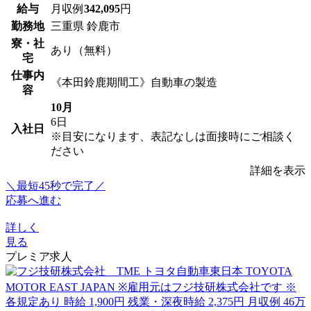
給与
月収例
342,095
円
勤務地
三重県 鈴鹿市
寮・社
あり（無料）
宅
仕事内
《本田鈴鹿期間工》自動車の製造
容
10月
6日
入社日
※目安になります、表記なしは面接時にご相談く
ださい
詳細を表示
＼最短45秒で完了／
応募へ進む
詳しく
見る
プレミア求人