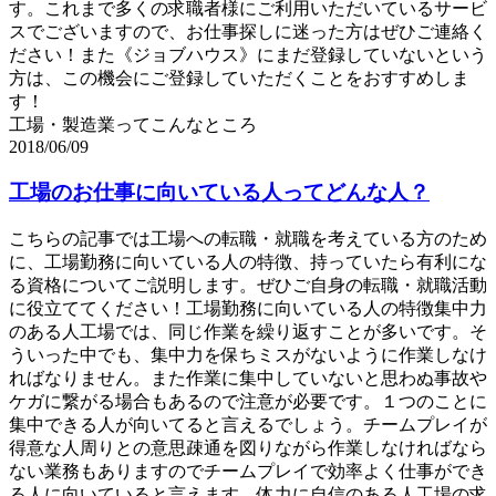
す。これまで多くの求職者様にご利用いただいているサービ
スでございますので、お仕事探しに迷った方はぜひご連絡く
ださい！また《ジョブハウス》にまだ登録していないという
方は、この機会にご登録していただくことをおすすめしま
す！
工場・製造業ってこんなところ
2018/06/09
工場のお仕事に向いている人ってどんな人？
こちらの記事では工場への転職・就職を考えている方のため
に、工場勤務に向いている人の特徴、持っていたら有利にな
る資格についてご説明します。ぜひご自身の転職・就職活動
に役立ててください！工場勤務に向いている人の特徴集中力
のある人工場では、同じ作業を繰り返すことが多いです。そ
ういった中でも、集中力を保ちミスがないように作業しなけ
ればなりません。また作業に集中していないと思わぬ事故や
ケガに繋がる場合もあるので注意が必要です。１つのことに
集中できる人が向いてると言えるでしょう。チームプレイが
得意な人周りとの意思疎通を図りながら作業しなければなら
ない業務もありますのでチームプレイで効率よく仕事ができ
る人に向いていると言えます。体力に自信のある人工場の求