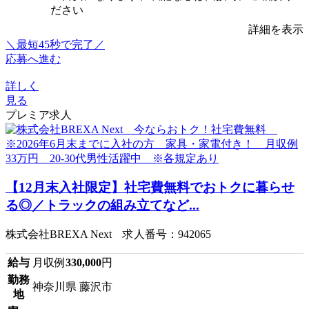
ださい
詳細を表示
＼最短45秒で完了／
応募へ進む
詳しく
見る
プレミア求人
【12月末入社限定】社宅費無料でおトクに暮らせ
る◎／トラックの組み立てなど...
株式会社BREXA Next 求人番号：942065
給与
月収例
330,000
円
勤務
神奈川県 藤沢市
地