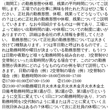
（期間工）の勤務形態や休暇、残業の平均時間についてご説
明します。工場でのお仕事に興味を持たれた方はぜひご覧く
ださい。正社員の勤務形態、休暇、残業ってどうなっている
の？はじめに正社員の勤務形態や休暇、残業についてご説明
していきます。なお今回紹介するものは一例であり、工場に
よって細かい出勤時間の違いや休暇についての制度に違いが
ありますので、詳細は各会社の求人情報を参照してくださ
い。 勤務形態について正社員の勤務形態については大きく
分けて2種類あります。1つは常日勤と呼ばれるものです。こ
れは勤務時間や曜日が決まっている勤務形態です。もう1つ
は日勤や夜勤など様々な勤務時間を組み合わせ、3交替制や2
交替制といった出勤時間が異なる場合です。この2つの勤務
形態が具体的にどのようなものなのか例を挙げて説明してい
きます。 日勤の場合（例）2交替制の場合（例）3交替制の
場合（例）勤務時間09:00~18:00①09:00~17:00
②17:00~01:00①07:00~15:00 ②15:00~23:00
③23:00~07:00勤務曜日月火水木金月火水木金月火水木金土
日備考勤務時間は第1週が①、第2週が②、第3週が①という
ように交互に変えていく1日に3つの勤務時間があり、3つの
勤務時間を2交代制のように週または月ごとに変えていく土
日祝日休みはあるの？休暇について次に正社員の休暇につい