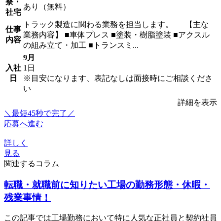
寮・
あり（無料）
社宅
トラック製造に関わる業務を担当します。 【主な
仕事
業務内容】 ■車体プレス ■塗装・樹脂塗装 ■アクスル
内容
の組み立て・加工 ■トランスミ...
9月
入社
1日
日
※目安になります、表記なしは面接時にご相談くださ
い
詳細を表示
＼最短45秒で完了／
応募へ進む
詳しく
見る
関連するコラム
転職・就職前に知りたい工場の勤務形態・休暇・
残業事情！
この記事では工場勤務において特に人気な正社員と契約社員