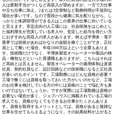
人は夜勤手当がつくなど高収入が望めますが、一方で力仕事
や立ち仕事に加え、2または3交替制など勤務時間が不規則な
場合が多いです。なので普段から健康に気を配りながら、し
っかりと体調管理ができる人はこの業界の仕事に向いている
と言えます。安定志向の人工場には、社会保険をはじめとし
た福利厚生が充実している求人や、安定した給与を得たい方
におすすめな高収入の求人があります。例えば半導体・電子
業界では技術があればかなりの金額を稼ぐことができ、正社
員として働いた場合、年収1000万以上という企業もありま
す。技術職だけでなく、半導体製造オペレーターや製品の検
品・梱包などといった普通職もありますが、こちらはそれほ
ど高給とは言えません。製造オペレーターの雇用体制は派遣
社員、契約社員など、設計回路などの技術職になると正社員
が多いのもポイントです。工場勤務にはどんな資格が必要？
工場で働くには資格を取っておいた方がいいのかなど、工場
のお仕事を検討している方の中には資格のことで悩む方も多
いのではないでしょうか。ですが実際には工場勤務は資格が
必要ない場合が多く、ジョブハウスに掲載されている工場の
求人でも、資格がなくてもできるお仕事がたくさんありま
す。資格を取得するメリットとしては、資格があると複雑な
仕事を任せてもらえるようになり、その結果給料が上がると