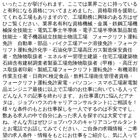
いったことが挙げられます。ここでは業界ごとに持っている
と有利になる資格についてまとめました。資格取得を援助し
てくれる工場もありますので、工場勤務に興味のある方はぜ
ひご覧ください。業界名有利な資格機械・金属・鉄鋼工場機
械保全技能士・電気工事士半導体・電子工場半導体製品製造
技能士・電子機器組立技能士物流工場 フォークリフト運転
免許 自動車・部品・バイク工場アーク溶接免許・フォーク
リフト運転免許化学・石油化学工場高圧ガス製造保安責任
者・危険物取扱者・エネルギー管理士建築・住宅工場建築物
石綿含有建材調査者製薬工場危険物取扱者（甲種）・高圧ガ
ス取扱者印刷・製紙工場フォークリフト運転免許・有機溶剤
作業主任者・日商PC検定食品・飲料工場衛生管理者資格・
フォークリフト運転免許家電・パソコン・スマホ工場家電製
品エンジニア最後に以上で工場のお仕事に向いている人って
どんな人？の記事を終わります。 お仕事選びに悩んだアナ
タは、ジョブハウスのキャリアコンサルタントにご相談を！
様々な条件のもとお仕事探しを一人でするのは不安ですし、
数ある求人の中で自分にあった求人を探すのは大変ですよ
ね。そんな方はぜひジョブハウスのキャリアコンサルタント
とお電話でお話してみてください。ご自身の求職情報・ご希
望の求人条件・情報をもとにお仕事をご紹介し、気に入って