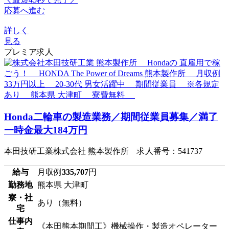
応募へ進む
詳しく
見る
プレミア求人
Honda二輪車の製造業務／期間従業員募集／満了
一時金最大184万円
本田技研工業株式会社 熊本製作所 求人番号：541737
給与
月収例
335,707
円
勤務地
熊本県 大津町
寮・社
あり（無料）
宅
仕事内
《本田熊本期間工》機械操作・製造オペレーター