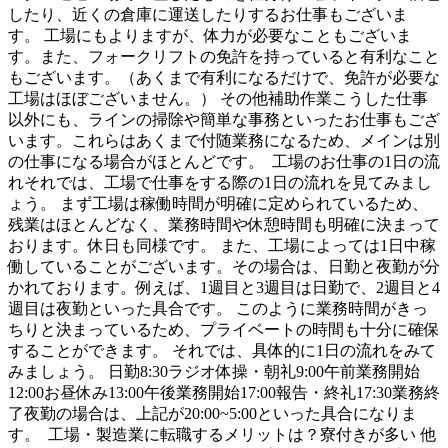
したり、近くの倉庫に運送したりするお仕事もございま
す。 工場にもよりますが、体力が必要なこともございま
す。また、フォークリフトの免許を持っていると有利なこと
もございます。（あくまで有利になるだけで、免許が必要な
工場はほぼございません。） その他補助作業こうした仕事
以外にも、ラインの掃除や簡単な事務といったお仕事もござ
います。これらはあくまで付随業務になるため、メインは別
の仕事になる場合がほとんどです。 工場のお仕事の1日の流
れそれでは、工場で仕事をする際の1日の流れを見てみまし
ょう。 まず工場は稼働時間が明確に定められているため、
残業はほとんどなく、業務時間や休憩時間も明確に決まって
おります。休日も同様です。 また、工場によっては1日中稼
働していることがございます。その場合は、日勤と夜勤が分
かれております。例えば、1週目と3週目は日勤で、2週目と4
週目は夜勤といった具合です。 このように業務時間がきっ
ちりと決まっているため、プライベートの時間も十分に確保
することができます。 それでは、具体的に1日の流れをみて
みましょう。 日勤8:30ラジオ体操・朝礼9:00午前業務開始
12:00お昼休み13:00午後業務開始17:00報告・終礼17:30業務終
了夜勤の場合は、上記が20:00~5:00といった具合になりま
す。 工場・製造業に転職するメリットは？寮付きが多い 他