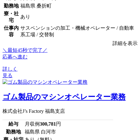
勤務地
福島県 桑折町
寮・社
あり
宅
仕事内
サスペンションの加工・機械オペレーター / 自動車
容
系工場 / 交替制
詳細を表示
＼最短45秒で完了／
応募へ進む
詳しく
見る
ゴム製品のマシンオペレーター業務
株式会社J’s Factory 福島支店
給与
月収例
300,781
円
勤務地
福島県 白河市
寮・社宅
あり（無料）