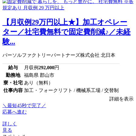
【月収例29万円以上★】加工オペレー
ター／社宅費無料で固定費削減♪／未経
験...
パーソルファクトリーパートナーズ株式会社 北日本
給与
月収例
292,000
円
勤務地
福島県 郡山市
寮・社宅
あり（無料）
仕事内容
加工・フォークリフト / 機械系工場 / 交替制
詳細を表示
＼最短45秒で完了／
応募へ進む
詳しく
見る