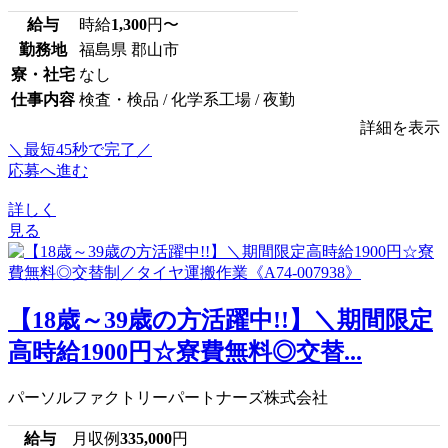
給与
時給
1,300
円〜
勤務地
福島県 郡山市
寮・社宅
なし
仕事内容
検査・検品 / 化学系工場 / 夜勤
詳細を表示
＼最短45秒で完了／
応募へ進む
詳しく
見る
【18歳～39歳の方活躍中!!】＼期間限定
高時給1900円☆寮費無料◎交替...
パーソルファクトリーパートナーズ株式会社
給与
月収例
335,000
円