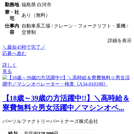
勤務地
福島県 白河市
寮・社
あり（無料）
宅
仕事内
自動車系工場 / クレーン・フォークリフト・重機 /
容
交替制
詳細を表示
＼最短45秒で完了／
応募へ進む
詳しく
見る
【18歳～39歳の方活躍中!!】＼高時給＆
寮費無料☆男女活躍中／マシンオペ...
パーソルファクトリーパートナーズ株式会社
給与
月収例
328,000
円