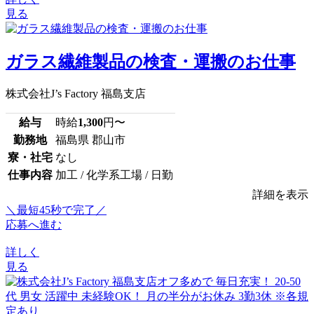
見る
ガラス繊維製品の検査・運搬のお仕事
株式会社J’s Factory 福島支店
給与
時給
1,300
円〜
勤務地
福島県 郡山市
寮・社宅
なし
仕事内容
加工 / 化学系工場 / 日勤
詳細を表示
＼最短45秒で完了／
応募へ進む
詳しく
見る