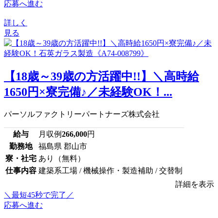
応募へ進む
詳しく
見る
【18歳～39歳の方活躍中!!】＼高時給
1650円×寮完備♪／未経験OK！...
パーソルファクトリーパートナーズ株式会社
給与
月収例
266,000
円
勤務地
福島県 郡山市
寮・社宅
あり（無料）
仕事内容
建築系工場 / 機械操作・製造補助 / 交替制
詳細を表示
＼最短45秒で完了／
応募へ進む