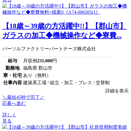
【18歳～39歳の方活躍中!!】【郡山市】
ガラスの加工◆機械操作など◆寮費...
パーソルファクトリーパートナーズ株式会社
給与
月収例
231,000
円
勤務地
福島県 郡山市
寮・社宅
あり（無料）
仕事内容
建築系工場 / 組立・加工・プレス / 交替制
詳細を表示
＼最短45秒で完了／
応募へ進む
詳しく
見る