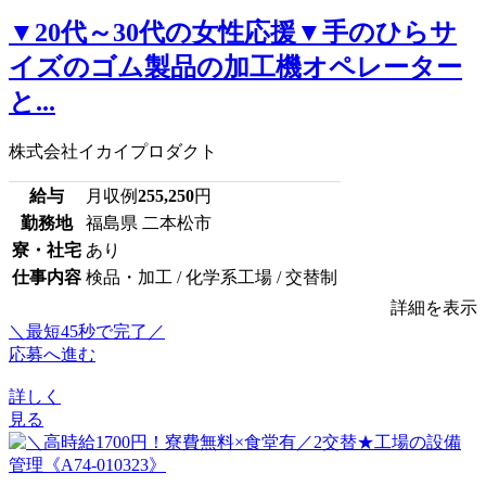
▼20代～30代の女性応援▼手のひらサ
イズのゴム製品の加工機オペレーター
と...
株式会社イカイプロダクト
給与
月収例
255,250
円
勤務地
福島県 二本松市
寮・社宅
あり
仕事内容
検品・加工 / 化学系工場 / 交替制
詳細を表示
＼最短45秒で完了／
応募へ進む
詳しく
見る