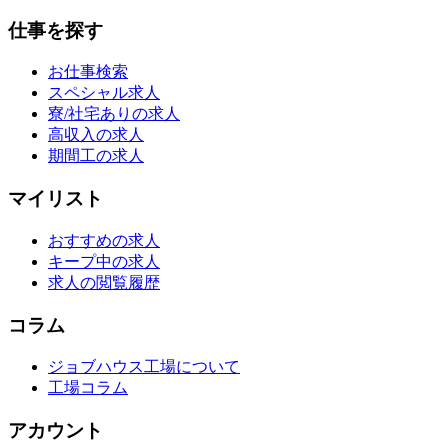
仕事を探す
お仕事検索
スペシャル求人
寮/社宅ありの求人
高収入の求人
期間工の求人
マイリスト
おすすめの求人
キープ中の求人
求人の閲覧履歴
コラム
ジョブハウス工場について
工場コラム
アカウント