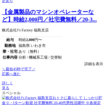
【金属製品のマシンオペレーターな
ど】時給2,000円／社宅費無料／20-3...
株式会社J’s Factory 福島支店
給与
時給
2,000
円〜
勤務地
福島県 いわき市
寮・社宅
あり（無料）
仕事内容
分析 / 機械系工場 / 交替制
詳細を表示
＼最短45秒で完了／
応募へ進む
詳しく
見る
スペシャル