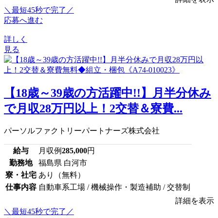
＼最短45秒で完了／
応募へ進む
詳しく
見る
【18歳～39歳の方活躍中!!】月半分休み
で月収28万円以上！2交替＆寮費...
パーソルファクトリーパートナーズ株式会社
給与
月収例
285,000
円
勤務地
福島県 白河市
寮・社宅
あり（無料）
仕事内容
自動車系工場 / 機械操作・製造補助 / 交替制
詳細を表示
＼最短45秒で完了／