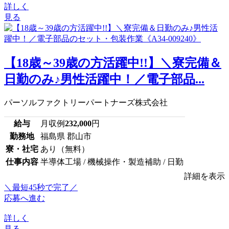
詳しく
見る
【18歳～39歳の方活躍中!!】＼寮完備＆
日勤のみ♪男性活躍中！／電子部品...
パーソルファクトリーパートナーズ株式会社
給与
月収例
232,000
円
勤務地
福島県 郡山市
寮・社宅
あり（無料）
仕事内容
半導体工場 / 機械操作・製造補助 / 日勤
詳細を表示
＼最短45秒で完了／
応募へ進む
詳しく
見る