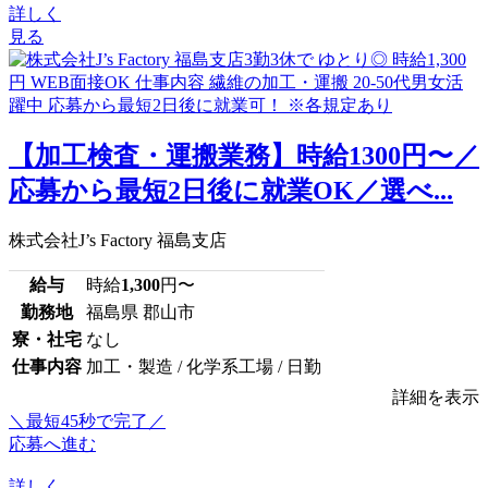
詳しく
見る
【加工検査・運搬業務】時給1300円〜／
応募から最短2日後に就業OK／選べ...
株式会社J’s Factory 福島支店
給与
時給
1,300
円〜
勤務地
福島県 郡山市
寮・社宅
なし
仕事内容
加工・製造 / 化学系工場 / 日勤
詳細を表示
＼最短45秒で完了／
応募へ進む
詳しく