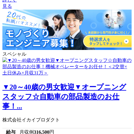
見る
スペシャル
▼20～40歳の男女歓迎▼オープニング
スタッフ☆自動車の部品製造のお仕
事！...
株式会社イカイプロダクト
給与
月収例
316,500
円