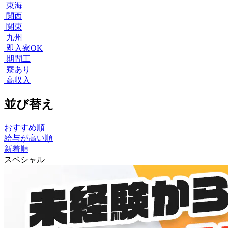
東海
関西
関東
九州
即入寮OK
期間工
寮あり
高収入
並び替え
おすすめ順
給与が高い順
新着順
スペシャル