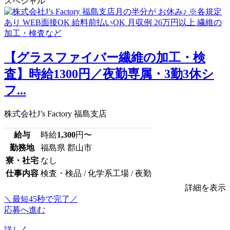
スペシャル
【グラスファイバー繊維の加工・検
査】時給1300円／夜勤専属・3勤3休シ
フ...
株式会社J’s Factory 福島支店
給与
時給
1,300
円〜
勤務地
福島県 郡山市
寮・社宅
なし
仕事内容
検査・検品 / 化学系工場 / 夜勤
詳細を表示
＼最短45秒で完了／
応募へ進む
詳しく