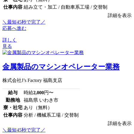
仕事内容
組み立て・加工 / 自動車系工場 / 交替制
詳細を表示
＼最短45秒で完了／
応募へ進む
詳しく
見る
金属製品のマシンオペレーター業務
株式会社J’s Factory 福島支店
給与
時給
2,000
円〜
勤務地
福島県 いわき市
寮・社宅
あり（無料）
仕事内容
分析 / 機械系工場 / 交替制
詳細を表示
＼最短45秒で完了／