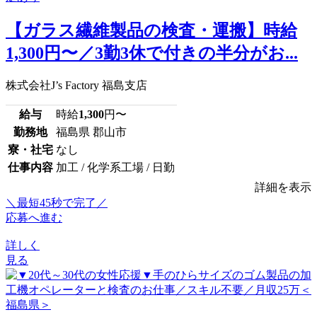
【ガラス繊維製品の検査・運搬】時給
1,300円〜／3勤3休で付きの半分がお...
株式会社J’s Factory 福島支店
給与
時給
1,300
円〜
勤務地
福島県 郡山市
寮・社宅
なし
仕事内容
加工 / 化学系工場 / 日勤
詳細を表示
＼最短45秒で完了／
応募へ進む
詳しく
見る