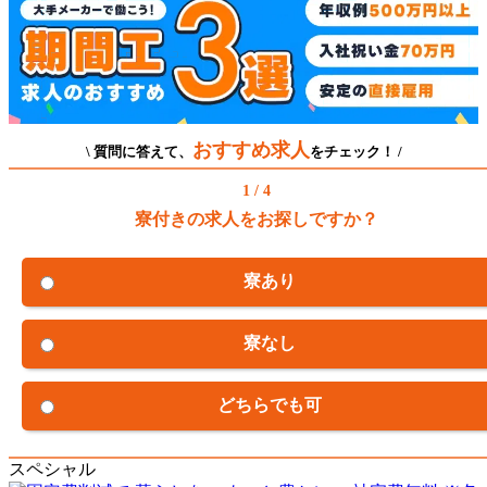
おすすめ求人
\ 質問に答えて、
をチェック！ /
1 / 4
寮付きの求人をお探しですか？
寮あり
寮なし
どちらでも可
スペシャル