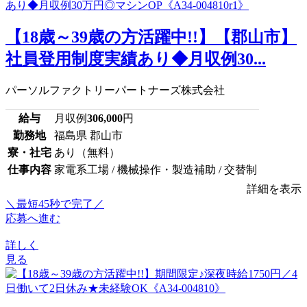
【18歳～39歳の方活躍中!!】【郡山市】
社員登用制度実績あり◆月収例30...
パーソルファクトリーパートナーズ株式会社
給与
月収例
306,000
円
勤務地
福島県 郡山市
寮・社宅
あり（無料）
仕事内容
家電系工場 / 機械操作・製造補助 / 交替制
詳細を表示
＼最短45秒で完了／
応募へ進む
詳しく
見る