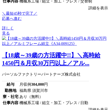
仕事内容
機械系工場 / 組立・加工・プレス / 交替制
詳細を表示
＼最短45秒で完了／
応募へ進む
詳しく
見る
【18歳～39歳の方活躍中!!】＼高時給
1450円＆月収30万円以上／アル...
パーソルファクトリーパートナーズ株式会社
給与
月収例
304,000
円
勤務地
福島県 須賀川市
寮・社宅
あり（無料）
仕事内容
機械系工場 / 組立・加工・プレス / 日勤
詳細を表示