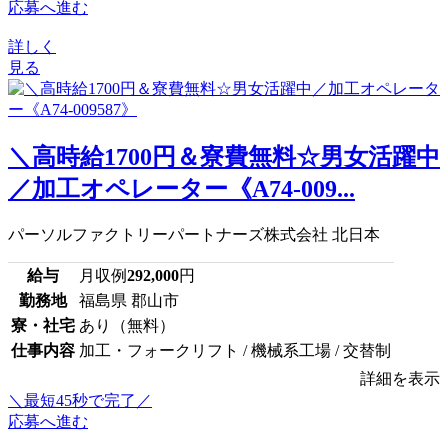
応募へ進む
詳しく
見る
＼高時給1700円＆寮費無料☆男女活躍中
／加工オペレーター《A74-009...
パーソルファクトリーパートナーズ株式会社 北日本
給与
月収例
292,000
円
勤務地
福島県 郡山市
寮・社宅
あり（無料）
仕事内容
加工・フォークリフト / 機械系工場 / 交替制
詳細を表示
＼最短45秒で完了／
応募へ進む