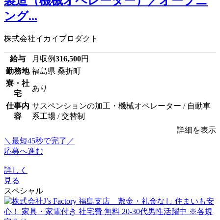
製造（機械オペレーター）／オープニ
ング...
株式会社イカイプロダクト
給与
月収例
316,500
円
勤務地
福島県 桑折町
寮・社
あり
宅
仕事内
サスペンションの加工・機械オペレーター / 自動車
容
系工場 / 交替制
詳細を表示
＼最短45秒で完了／
応募へ進む
詳しく
見る
スペシャル