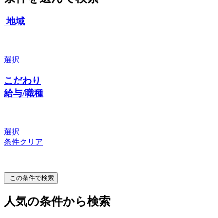
地域
選択
こだわり
給与/職種
選択
条件クリア
この条件で検索
人気の条件から検索