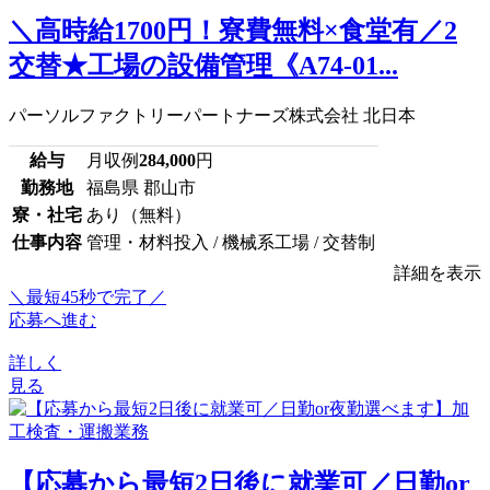
＼高時給1700円！寮費無料×食堂有／2
交替★工場の設備管理《A74-01...
パーソルファクトリーパートナーズ株式会社 北日本
給与
月収例
284,000
円
勤務地
福島県 郡山市
寮・社宅
あり（無料）
仕事内容
管理・材料投入 / 機械系工場 / 交替制
詳細を表示
＼最短45秒で完了／
応募へ進む
詳しく
見る
【応募から最短2日後に就業可／日勤or