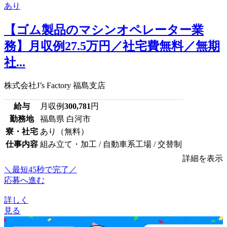
【ゴム製品のマシンオペレーター業
務】月収例27.5万円／社宅費無料／無期
社...
株式会社J’s Factory 福島支店
給与
月収例
300,781
円
勤務地
福島県 白河市
寮・社宅
あり（無料）
仕事内容
組み立て・加工 / 自動車系工場 / 交替制
詳細を表示
＼最短45秒で完了／
応募へ進む
詳しく
見る