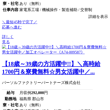
寮・社宅
あり（無料）
仕事内容
家電系工場 / 機械操作・製造補助 / 交替制
詳細を表示
＼最短45秒で完了／
応募へ進む
詳しく
見る
【18歳～39歳の方活躍中!!】＼高時給
1700円＆寮費無料☆男女活躍中／...
パーソルファクトリーパートナーズ株式会社
給与
月収例
292,000
円
勤務地
福島県 郡山市
寮・社宅
あり（無料）