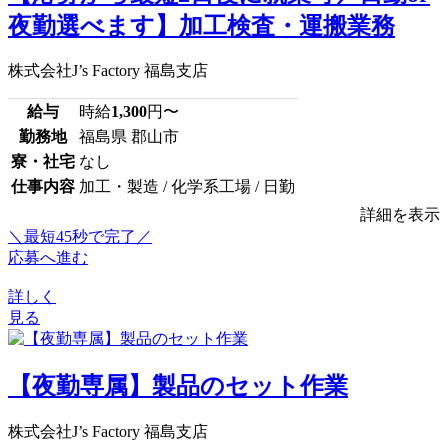
夜勤選べます】加工検査・運搬業務
株式会社J’s Factory 福島支店
給与
時給
1,300
円〜
勤務地
福島県 郡山市
寮・社宅
なし
仕事内容
加工・製造 / 化学系工場 / 日勤
詳細を表示
＼最短45秒で完了／
応募へ進む
詳しく
見る
【夜勤専属】製品のセット作業
株式会社J’s Factory 福島支店