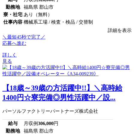
勤務地
福島県 郡山市
寮・社宅
あり（無料）
仕事内容
機械系工場 / 検査・検品 / 交替制
詳細を表示
＼最短45秒で完了／
応募へ進む
詳しく
見る
【18歳～39歳の方活躍中!!】＼高時給
1400円☆寮完備◎男性活躍中／設...
パーソルファクトリーパートナーズ株式会社
給与
月収例
306,000
円
勤務地
福島県 郡山市