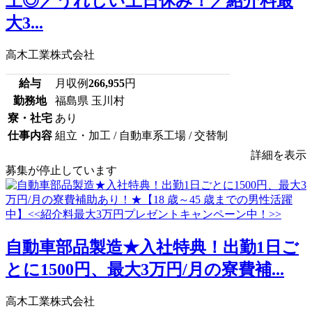
上◎／うれしい土日休み！／紹介料最
大3...
高木工業株式会社
給与
月収例
266,955
円
勤務地
福島県 玉川村
寮・社宅
あり
仕事内容
組立・加工 / 自動車系工場 / 交替制
詳細を表示
募集が停止しています
自動車部品製造★入社特典！出勤1日ご
とに1500円、最大3万円/月の寮費補...
高木工業株式会社