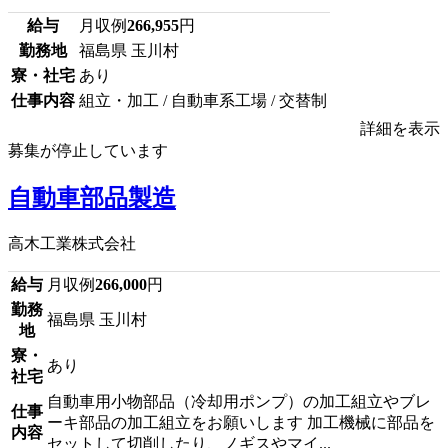
給与
月収例
266,955
円
勤務地
福島県 玉川村
寮・社宅
あり
仕事内容
組立・加工 / 自動車系工場 / 交替制
詳細を表示
募集が停止しています
自動車部品製造
高木工業株式会社
給与
月収例
266,000
円
勤務
福島県 玉川村
地
寮・
あり
社宅
自動車用小物部品（冷却用ポンプ）の加工組立やブレ
仕事
ーキ部品の加工組立をお願いします 加工機械に部品を
内容
セットして切削したり、ノギスやマイ...