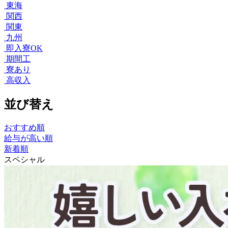
東海
関西
関東
九州
即入寮OK
期間工
寮あり
高収入
並び替え
おすすめ順
給与が高い順
新着順
スペシャル