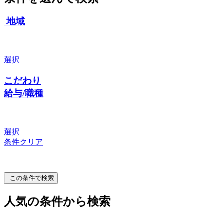
地域
選択
こだわり
給与/職種
選択
条件クリア
この条件で検索
人気の条件から検索