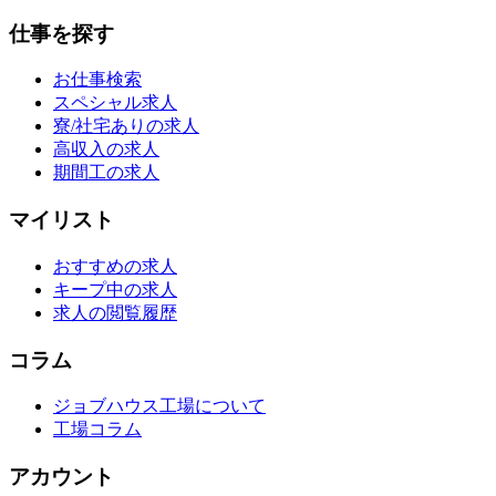
仕事を探す
お仕事検索
スペシャル求人
寮/社宅ありの求人
高収入の求人
期間工の求人
マイリスト
おすすめの求人
キープ中の求人
求人の閲覧履歴
コラム
ジョブハウス工場について
工場コラム
アカウント