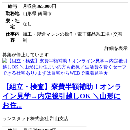
給与
月収例
365,000
円
勤務地
山形県 鶴岡市
寮・社
なし
宅
仕事内
加工・製造マシンの操作 / 電子部品系工場 / 交替
容
制
詳細を表示
募集が停止しています
【組立・検査】寮費半額補助！オンラ
イン見学→内定後引越しOK ＼山形に
お住...
ランスタッド株式会社 郡山支店