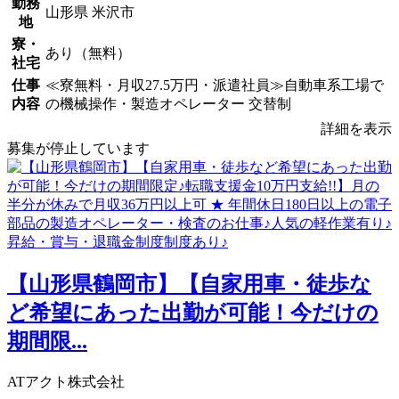
勤務
山形県 米沢市
地
寮・
あり（無料）
社宅
仕事
≪寮無料・月収27.5万円・派遣社員≫自動車系工場で
内容
の機械操作・製造オペレーター 交替制
詳細を表示
募集が停止しています
【山形県鶴岡市】【自家用車・徒歩な
ど希望にあった出勤が可能！今だけの
期間限...
ATアクト株式会社