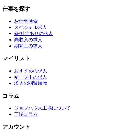
仕事を探す
お仕事検索
スペシャル求人
寮/社宅ありの求人
高収入の求人
期間工の求人
マイリスト
おすすめの求人
キープ中の求人
求人の閲覧履歴
コラム
ジョブハウス工場について
工場コラム
アカウント