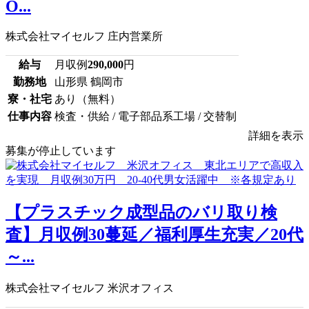
O...
株式会社マイセルフ 庄内営業所
給与
月収例
290,000
円
勤務地
山形県 鶴岡市
寮・社宅
あり（無料）
仕事内容
検査・供給 / 電子部品系工場 / 交替制
詳細を表示
募集が停止しています
【プラスチック成型品のバリ取り検
査】月収例30蔓延／福利厚生充実／20代
～...
株式会社マイセルフ 米沢オフィス