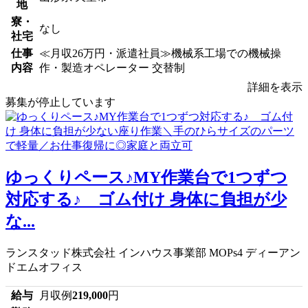
地
寮・
なし
社宅
仕事
≪月収26万円・派遣社員≫機械系工場での機械操
内容
作・製造オペレーター 交替制
詳細を表示
募集が停止しています
ゆっくりペース♪MY作業台で1つずつ
対応する♪ ゴム付け 身体に負担が少
な...
ランスタッド株式会社 インハウス事業部 MOPs4 ディーアン
ドエムオフィス
給与
月収例
219,000
円