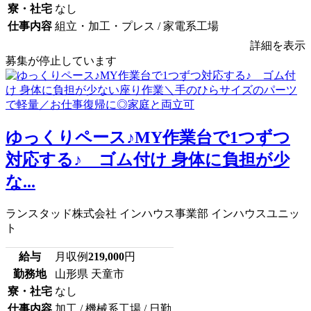
寮・社宅
なし
仕事内容
組立・加工・プレス / 家電系工場
詳細を表示
募集が停止しています
ゆっくりペース♪MY作業台で1つずつ
対応する♪ ゴム付け 身体に負担が少
な...
ランスタッド株式会社 インハウス事業部 インハウスユニッ
ト
給与
月収例
219,000
円
勤務地
山形県 天童市
寮・社宅
なし
仕事内容
加工 / 機械系工場 / 日勤