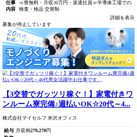
仕事
≪寮無料・月収30万円・派遣社員≫半導体工場での
内容
検査・検品 交替制
詳細を表示
募集が停止しています
【3交替でガッツリ稼ぐ！】家電付きワ
ンルーム寮完備♪週払いOK☆20代～4...
株式会社マイセルフ 米沢オフィス
給与
月収例
279,270
円