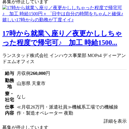
募集が停止しています
17時から就業＼座り／夜更かししちゃ
った程度で帰宅可♪ 加工 時給1500...
ランスタッド株式会社 インハウス事業部 MOPs4 ディーアン
ドエムオフィス
給与
月収例
260,000
円
勤務
山形県 天童市
地
寮・
なし
社宅
仕事
≪月収26万円・派遣社員≫機械系工場での機械操
内容
作・製造オペレーター 夜勤
詳細を表示
募集が停止しています