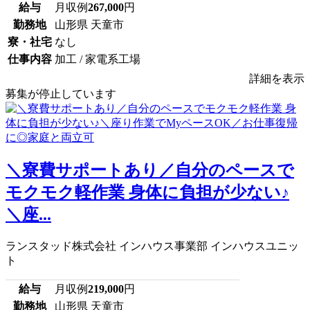
給与
月収例
267,000
円
勤務地
山形県 天童市
寮・社宅
なし
仕事内容
加工 / 家電系工場
詳細を表示
募集が停止しています
＼寮費サポートあり／自分のペースで
モクモク軽作業 身体に負担が少ない♪
＼座...
ランスタッド株式会社 インハウス事業部 インハウスユニッ
ト
給与
月収例
219,000
円
勤務地
山形県 天童市