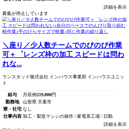
詳細を表示
募集が停止しています
＼座り／少人数チームでのびのび作業
可＋゜レンズ枠の加工 スピードは問わ
れな...
ランスタッド株式会社 インハウス事業部 インハウスユニッ
ト
給与
月収例
219,000
円
勤務地
山形県 天童市
寮・社宅
なし
仕事内容
加工・製造マシンの操作 / 家電系工場 / 日勤
詳細を表示