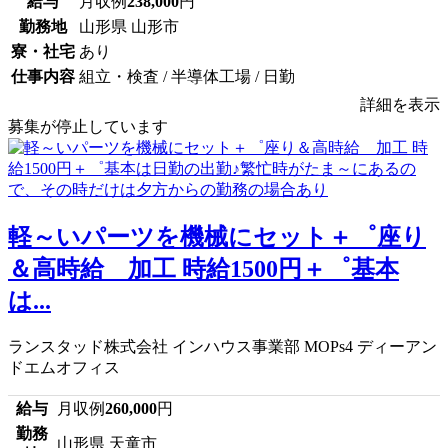
給与
月収例
238,000
円
勤務地
山形県 山形市
寮・社宅
あり
仕事内容
組立・検査 / 半導体工場 / 日勤
詳細を表示
募集が停止しています
軽～いパーツを機械にセット＋゜座り
＆高時給 加工 時給1500円＋゜基本
は...
ランスタッド株式会社 インハウス事業部 MOPs4 ディーアン
ドエムオフィス
給与
月収例
260,000
円
勤務
山形県 天童市