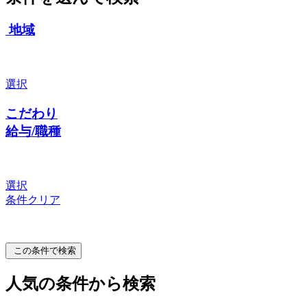
地域
選択
こだわり
給与/職種
選択
条件クリア
この条件で検索
人気の条件から検索