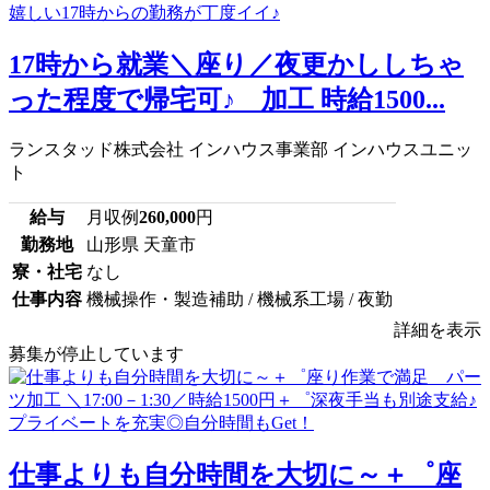
17時から就業＼座り／夜更かししちゃ
った程度で帰宅可♪ 加工 時給1500...
ランスタッド株式会社 インハウス事業部 インハウスユニッ
ト
給与
月収例
260,000
円
勤務地
山形県 天童市
寮・社宅
なし
仕事内容
機械操作・製造補助 / 機械系工場 / 夜勤
詳細を表示
募集が停止しています
仕事よりも自分時間を大切に～＋゜座