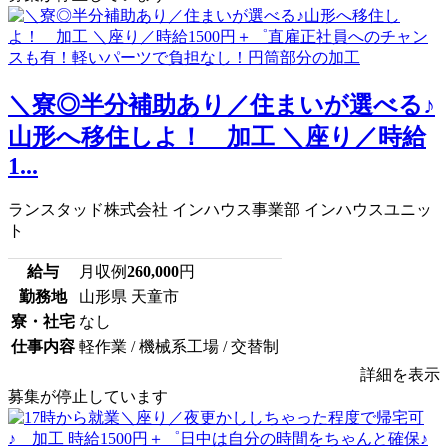
＼寮◎半分補助あり／住まいが選べる♪
山形へ移住しよ！ 加工 ＼座り／時給
1...
ランスタッド株式会社 インハウス事業部 インハウスユニッ
ト
給与
月収例
260,000
円
勤務地
山形県 天童市
寮・社宅
なし
仕事内容
軽作業 / 機械系工場 / 交替制
詳細を表示
募集が停止しています