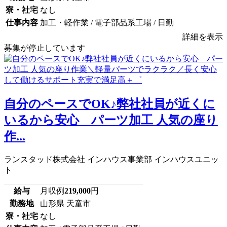
寮・社宅
なし
仕事内容
加工・軽作業 / 電子部品系工場 / 日勤
詳細を表示
募集が停止しています
自分のペースでOK♪弊社社員が近くに
いるから安心 パーツ加工 人気の座り
作...
ランスタッド株式会社 インハウス事業部 インハウスユニッ
ト
給与
月収例
219,000
円
勤務地
山形県 天童市
寮・社宅
なし