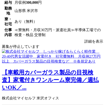
給与
月収例
300,000
円
勤務
山形県 米沢市
地
寮・
あり（無料）
社宅
仕事
≪寮無料・月収30万円・派遣社員≫半導体工場での
内容
検査・検品 交替制
詳細を表示
募集が停止しています
【車載用カバーガラス製品の目視検
査】家電付きワンルーム寮完備／週払
いOK／...
株式会社マイセルフ 米沢オフィス