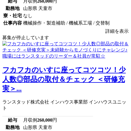
給与
月収例
260,000
円
勤務地
山形県 天童市
寮・社宅
なし
仕事内容
機械操作・製造補助 / 機械系工場 / 交替制
詳細を表示
募集が停止しています
フカフカのいすに座ってコツコツ！少
人数◎部品の取付＆チェック ＜研修充
実＞...
ランスタッド株式会社 インハウス事業部 インハウスユニッ
ト
給与
月収例
260,000
円
勤務地
山形県 天童市