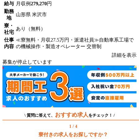
給与
月収例
279,270
円
勤務
山形県 米沢市
地
寮・
あり（無料）
社宅
仕事
≪寮無料・月収27.5万円・派遣社員≫自動車系工場で
内容
の機械操作・製造オペレーター 交替制
詳細を表示
募集が停止しています
おすすめ求人
\ 質問に答えて、
をチェック！ /
1 / 4
寮付きの求人をお探しですか？