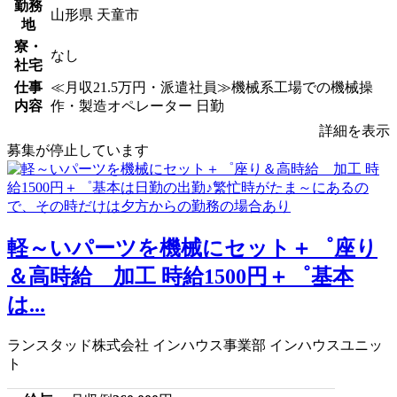
勤務
山形県 天童市
地
寮・
なし
社宅
仕事
≪月収21.5万円・派遣社員≫機械系工場での機械操
内容
作・製造オペレーター 日勤
詳細を表示
募集が停止しています
軽～いパーツを機械にセット＋゜座り
＆高時給 加工 時給1500円＋゜基本
は...
ランスタッド株式会社 インハウス事業部 インハウスユニッ
ト