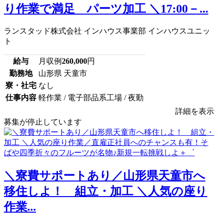
り作業で満足 パーツ加工 ＼17:00－...
ランスタッド株式会社 インハウス事業部 インハウスユニッ
ト
給与
月収例
260,000
円
勤務地
山形県 天童市
寮・社宅
なし
仕事内容
軽作業 / 電子部品系工場 / 夜勤
詳細を表示
募集が停止しています
＼寮費サポートあり／山形県天童市へ
移住しよ！ 組立・加工 ＼人気の座り
作業...