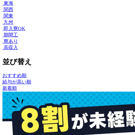
東海
関西
関東
九州
即入寮OK
期間工
寮あり
高収入
並び替え
おすすめ順
給与が高い順
新着順