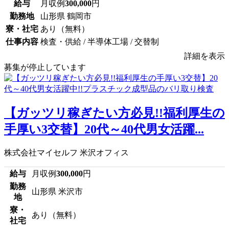
給与
月収例
300,000
円
勤務地
山形県 鶴岡市
寮・社宅
あり（無料）
仕事内容
検査・供給 / 半導体工場 / 交替制
詳細を表示
募集が停止しています
【ガッツリ稼ぎたい方必見!!福利厚生の
手厚い3交替】20代～40代男女活躍...
株式会社マイセルフ 米沢オフィス
給与
月収例
300,000
円
勤務
山形県 米沢市
地
寮・
あり（無料）
社宅