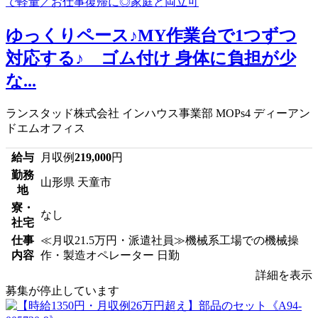
ゆっくりペース♪MY作業台で1つずつ
対応する♪ ゴム付け 身体に負担が少
な...
ランスタッド株式会社 インハウス事業部 MOPs4 ディーアン
ドエムオフィス
給与
月収例
219,000
円
勤務
山形県 天童市
地
寮・
なし
社宅
仕事
≪月収21.5万円・派遣社員≫機械系工場での機械操
内容
作・製造オペレーター 日勤
詳細を表示
募集が停止しています