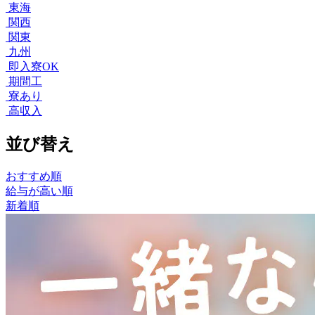
東海
関西
関東
九州
即入寮OK
期間工
寮あり
高収入
並び替え
おすすめ順
給与が高い順
新着順