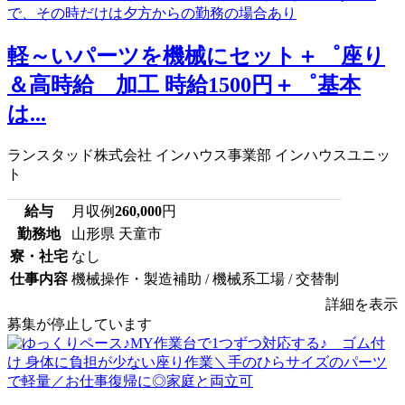
軽～いパーツを機械にセット＋゜座り
＆高時給 加工 時給1500円＋゜基本
は...
ランスタッド株式会社 インハウス事業部 インハウスユニッ
ト
給与
月収例
260,000
円
勤務地
山形県 天童市
寮・社宅
なし
仕事内容
機械操作・製造補助 / 機械系工場 / 交替制
詳細を表示
募集が停止しています