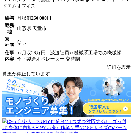
ドエムオフィス
給与
月収例
260,000
円
勤務
山形県 天童市
地
寮・
なし
社宅
仕事
≪月収26万円・派遣社員≫機械系工場での機械操
内容
作・製造オペレーター 交替制
詳細を表示
募集が停止しています