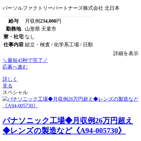
パーソルファクトリーパートナーズ株式会社 北日本
給与
月収例
234,000
円
勤務地
山形県 天童市
寮・社宅
なし
仕事内容
組立・検査 / 化学系工場 / 日勤
詳細を表示
＼最短45秒で完了／
応募へ進む
詳しく
見る
スペシャル
パナソニック工場◆月収例26万円超え
◆レンズの製造など《A94-005730》