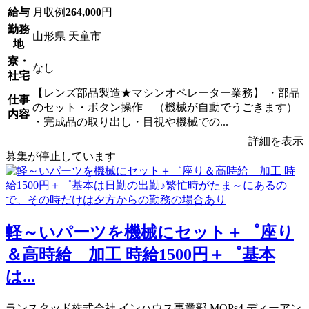
給与
月収例
264,000
円
勤務
山形県 天童市
地
寮・
なし
社宅
【レンズ部品製造★マシンオペレーター業務】 ・部品
仕事
のセット・ボタン操作 （機械が自動でうごきます）
内容
・完成品の取り出し・目視や機械での...
詳細を表示
募集が停止しています
軽～いパーツを機械にセット＋゜座り
＆高時給 加工 時給1500円＋゜基本
は...
ランスタッド株式会社 インハウス事業部 MOPs4 ディーアン