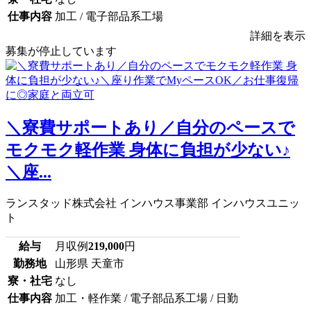
仕事内容
加工 / 電子部品系工場
詳細を表示
募集が停止しています
＼寮費サポートあり／自分のペースで
モクモク軽作業 身体に負担が少ない♪
＼座...
ランスタッド株式会社 インハウス事業部 インハウスユニッ
ト
給与
月収例
219,000
円
勤務地
山形県 天童市
寮・社宅
なし
仕事内容
加工・軽作業 / 電子部品系工場 / 日勤