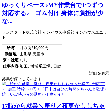
ゆっくりペース♪MY作業台で1つずつ
対応する♪ ゴム付け 身体に負担が少
な...
ランスタッド株式会社 インハウス事業部 インハウスユニッ
ト
給与
月収例
219,000
円
勤務地
山形県 天童市
寮・社宅
なし
仕事内容
加工 / 機械系工場 / 日勤
詳細を表示
募集が停止しています
17時から就業＼座り／夜更かししちゃ