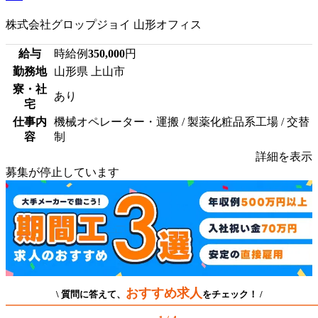
株式会社グロップジョイ 山形オフィス
給与
時給例
350,000
円
勤務地
山形県 上山市
寮・社
あり
宅
仕事内
機械オペレーター・運搬 / 製薬化粧品系工場 / 交替
容
制
詳細を表示
募集が停止しています
おすすめ求人
\ 質問に答えて、
をチェック！ /