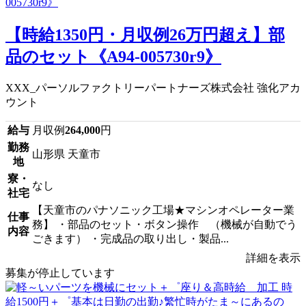
【時給1350円・月収例26万円超え】部
品のセット《A94-005730r9》
XXX_パーソルファクトリーパートナーズ株式会社 強化アカ
ウント
給与
月収例
264,000
円
勤務
山形県 天童市
地
寮・
なし
社宅
【天童市のパナソニック工場★マシンオペレーター業
仕事
務】 ・部品のセット・ボタン操作 （機械が自動でう
内容
ごきます） ・完成品の取り出し・製品...
詳細を表示
募集が停止しています