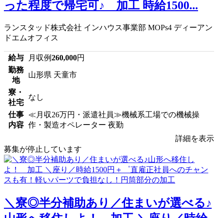
った程度で帰宅可♪ 加工 時給1500...
ランスタッド株式会社 インハウス事業部 MOPs4 ディーアン
ドエムオフィス
給与
月収例
260,000
円
勤務
山形県 天童市
地
寮・
なし
社宅
仕事
≪月収26万円・派遣社員≫機械系工場での機械操
内容
作・製造オペレーター 夜勤
詳細を表示
募集が停止しています
＼寮◎半分補助あり／住まいが選べる♪