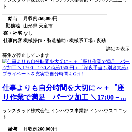
ランスタッド株式会社 インハウス事業部 インハウスユニッ
ト
給与
月収例
260,000
円
勤務地
山形県 天童市
寮・社宅
なし
仕事内容
機械操作・製造補助 / 機械系工場 / 夜勤
詳細を表示
募集が停止しています
仕事よりも自分時間を大切に～＋゜座
り作業で満足 パーツ加工 ＼17:00－...
ランスタッド株式会社 インハウス事業部 インハウスユニッ
ト
給与
月収例
260,000
円