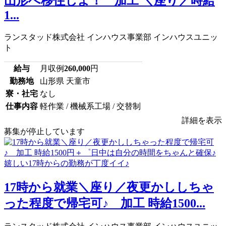
山形へ移住しよ！ 加工 ＼座り／時給
1...
ランスタッド株式会社 インハウス事業部 インハウスユニッ
ト
給与
月収例
260,000
円
勤務地
山形県 天童市
寮・社宅
なし
仕事内容
軽作業 / 機械系工場 / 交替制
詳細を表示
募集が停止しています
17時から就業＼座り／夜更かししちゃ
った程度で帰宅可♪ 加工 時給1500...