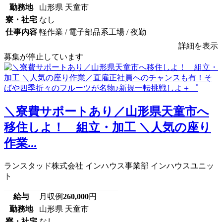
勤務地
山形県 天童市
寮・社宅
なし
仕事内容
軽作業 / 電子部品系工場 / 夜勤
詳細を表示
募集が停止しています
＼寮費サポートあり／山形県天童市へ
移住しよ！ 組立・加工 ＼人気の座り
作業...
ランスタッド株式会社 インハウス事業部 インハウスユニッ
ト
給与
月収例
260,000
円
勤務地
山形県 天童市
寮・社宅
なし