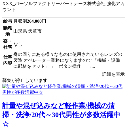
XXX_パーソルファクトリーパートナーズ株式会社 強化アカ
ウント
給与
月収例
264,000
円
勤務
山形県 天童市
地
寮・
なし
社宅
身の回りにある様々なものに使用されているレンズの
仕事
製造 オペレーター業務になりますので 「機械・設備
内容
に部材をセット」→「ボタン操作」 →...
詳細を表示
募集が停止しています
計量や混ぜ込みなど軽作業/機械の清
掃・洗浄/20代～30代男性が多数活躍中
☆