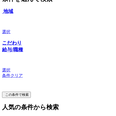
地域
選択
こだわり
給与/職種
選択
条件クリア
この条件で検索
人気の条件から検索