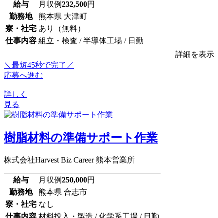
給与
月収例
232,500
円
勤務地
熊本県 大津町
寮・社宅
あり（無料）
仕事内容
組立・検査 / 半導体工場 / 日勤
詳細を表示
＼最短45秒で完了／
応募へ進む
詳しく
見る
樹脂材料の準備サポート作業
株式会社Harvest Biz Career 熊本営業所
給与
月収例
250,000
円
勤務地
熊本県 合志市
寮・社宅
なし
仕事内容
材料投入・製造 / 化学系工場 / 日勤