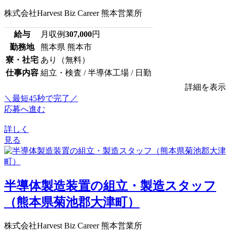
株式会社Harvest Biz Career 熊本営業所
給与
月収例
307,000
円
勤務地
熊本県 熊本市
寮・社宅
あり（無料）
仕事内容
組立・検査 / 半導体工場 / 日勤
詳細を表示
＼最短45秒で完了／
応募へ進む
詳しく
見る
半導体製造装置の組立・製造スタッフ
（熊本県菊池郡大津町）
株式会社Harvest Biz Career 熊本営業所