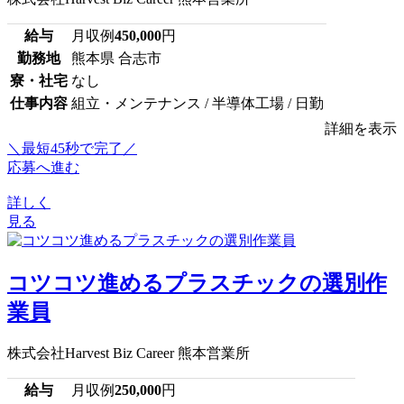
給与
月収例
450,000
円
勤務地
熊本県 合志市
寮・社宅
なし
仕事内容
組立・メンテナンス / 半導体工場 / 日勤
詳細を表示
＼最短45秒で完了／
応募へ進む
詳しく
見る
コツコツ進めるプラスチックの選別作
業員
株式会社Harvest Biz Career 熊本営業所
給与
月収例
250,000
円