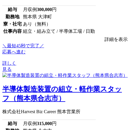
給与
月収例
300,000
円
勤務地
熊本県 大津町
寮・社宅
あり（無料）
仕事内容
組立・組み立て / 半導体工場 / 日勤
詳細を表示
＼最短45秒で完了／
応募へ進む
詳しく
見る
半導体製造装置の組立・軽作業スタッ
フ（熊本県合志市）
株式会社Harvest Biz Career 熊本営業所
給与
月収例
315,000
円