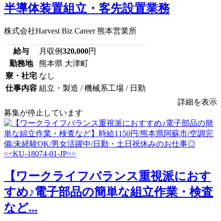
半導体装置組立・客先設置業務
株式会社Harvest Biz Career 熊本営業所
給与
月収例
320,000
円
勤務地
熊本県 大津町
寮・社宅
なし
仕事内容
組立・製造 / 機械系工場 / 日勤
詳細を表示
募集が停止しています
【ワークライフバランス重視派におす
すめ♪電子部品の簡単な組立作業・検査
など...