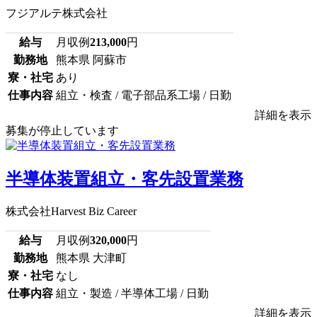
フジアルテ株式会社
給与
月収例
213,000
円
勤務地
熊本県 阿蘇市
寮・社宅
あり
仕事内容
組立・検査 / 電子部品系工場 / 日勤
詳細を表示
募集が停止しています
半導体装置組立・客先設置業務
株式会社Harvest Biz Career
給与
月収例
320,000
円
勤務地
熊本県 大津町
寮・社宅
なし
仕事内容
組立・製造 / 半導体工場 / 日勤
詳細を表示