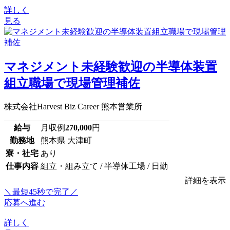
詳しく
見る
マネジメント未経験歓迎の半導体装置
組立職場で現場管理補佐
株式会社Harvest Biz Career 熊本営業所
給与
月収例
270,000
円
勤務地
熊本県 大津町
寮・社宅
あり
仕事内容
組立・組み立て / 半導体工場 / 日勤
詳細を表示
＼最短45秒で完了／
応募へ進む
詳しく