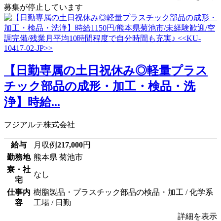
募集が停止しています
【日勤専属の土日祝休み◎軽量プラス
チック部品の成形・加工・検品・洗
浄】時給...
フジアルテ株式会社
給与
月収例
217,000
円
勤務地
熊本県 菊池市
寮・社
なし
宅
仕事内
樹脂製品・プラスチック部品の検品・加工 / 化学系
容
工場 / 日勤
詳細を表示