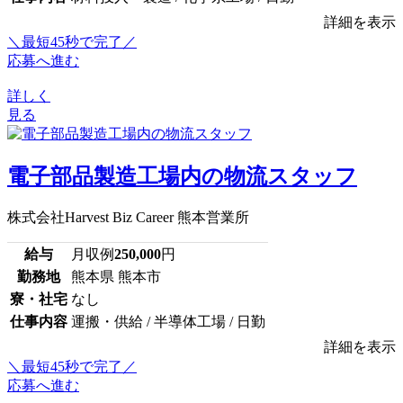
詳細を表示
＼最短45秒で完了／
応募へ進む
詳しく
見る
電子部品製造工場内の物流スタッフ
株式会社Harvest Biz Career 熊本営業所
給与
月収例
250,000
円
勤務地
熊本県 熊本市
寮・社宅
なし
仕事内容
運搬・供給 / 半導体工場 / 日勤
詳細を表示
＼最短45秒で完了／
応募へ進む