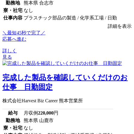
勤務地
熊本県 合志市
寮・社宅
なし
仕事内容
プラスチック部品の製造 / 化学系工場 / 日勤
詳細を表示
＼最短45秒で完了／
応募へ進む
詳しく
見る
完成した製品を確認していくだけのお
仕事 日勤固定
株式会社Harvest Biz Career 熊本営業所
給与
月収例
220,000
円
勤務地
熊本県 山鹿市
寮・社宅
なし