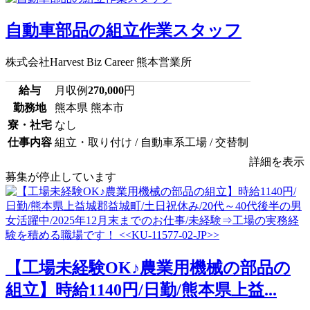
自動車部品の組立作業スタッフ
株式会社Harvest Biz Career 熊本営業所
給与
月収例
270,000
円
勤務地
熊本県 熊本市
寮・社宅
なし
仕事内容
組立・取り付け / 自動車系工場 / 交替制
詳細を表示
募集が停止しています
【工場未経験OK♪農業用機械の部品の
組立】時給1140円/日勤/熊本県上益...