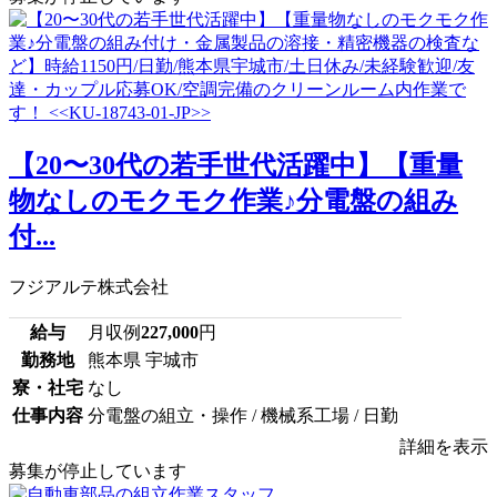
【20〜30代の若手世代活躍中】【重量
物なしのモクモク作業♪分電盤の組み
付...
フジアルテ株式会社
給与
月収例
227,000
円
勤務地
熊本県 宇城市
寮・社宅
なし
仕事内容
分電盤の組立・操作 / 機械系工場 / 日勤
詳細を表示
募集が停止しています