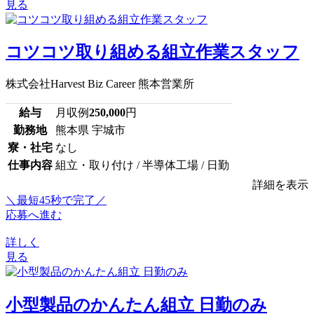
見る
コツコツ取り組める組立作業スタッフ
株式会社Harvest Biz Career 熊本営業所
給与
月収例
250,000
円
勤務地
熊本県 宇城市
寮・社宅
なし
仕事内容
組立・取り付け / 半導体工場 / 日勤
詳細を表示
＼最短45秒で完了／
応募へ進む
詳しく
見る
小型製品のかんたん組立 日勤のみ