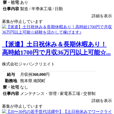
寮・社宅
あり
仕事内容
製造 / 半導体工場 / 日勤
詳細を表示
募集が停止しています
【派遣】土日祝休み＆長期休暇あり！
高時給1700円で月収36万円以上可能☆...
株式会社ジャパンクリエイト
給与
月収例
360,000
円
勤務地
熊本県 南関町
寮・社宅
なし
仕事内容
メンテナンス・管理 / 家電系工場 / 交替制
詳細を表示
募集が停止しています