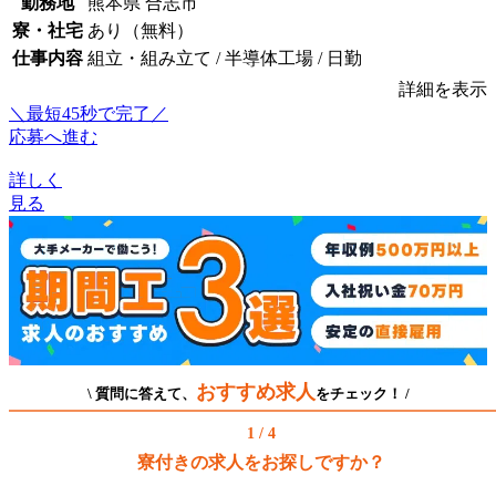
勤務地
熊本県 合志市
寮・社宅
あり（無料）
仕事内容
組立・組み立て / 半導体工場 / 日勤
詳細を表示
＼最短45秒で完了／
応募へ進む
詳しく
見る
おすすめ求人
\ 質問に答えて、
をチェック！ /
1 / 4
寮付きの求人をお探しですか？