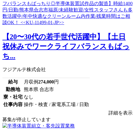
【20〜30代の若手世代活躍中】【土日
祝休みでワークライフバランスもばっ
ち...
フジアルテ株式会社
給与
月収例
274,000
円
勤務地
熊本県 合志市
寮・社宅
なし
仕事内容
操作・検査 / 家電系工場 / 日勤
詳細を表示
募集が停止しています