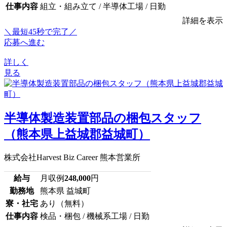
仕事内容
組立・組み立て / 半導体工場 / 日勤
詳細を表示
＼最短45秒で完了／
応募へ進む
詳しく
見る
半導体製造装置部品の梱包スタッフ
（熊本県上益城郡益城町）
株式会社Harvest Biz Career 熊本営業所
給与
月収例
248,000
円
勤務地
熊本県 益城町
寮・社宅
あり（無料）
仕事内容
検品・梱包 / 機械系工場 / 日勤