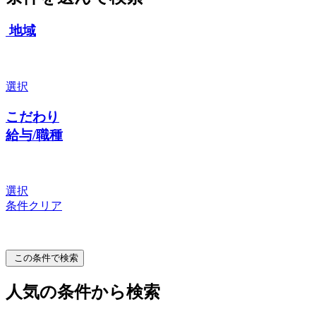
地域
選択
こだわり
給与/職種
選択
条件クリア
この条件で検索
人気の条件から検索