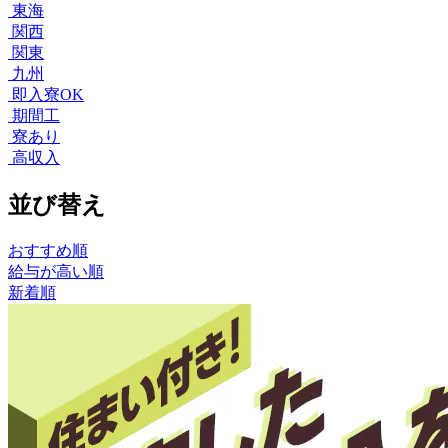
東海
関西
関東
九州
即入寮OK
期間工
寮あり
高収入
並び替え
おすすめ順
給与が高い順
新着順