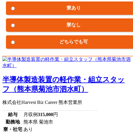
寮あり
寮なし
どちらでも可
半導体製造装置の軽作業・組立スタッ
フ（熊本県菊池市泗水町）
株式会社Harvest Biz Career 熊本営業所
給与
月収例
315,000
円
勤務地
熊本県 菊池市
寮・社宅
あり