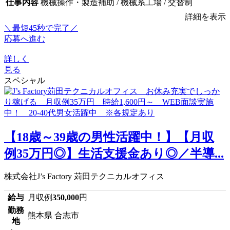
仕事内容
機械操作・製造補助 / 機械系工場 / 交替制
詳細を表示
＼最短45秒で完了／
応募へ進む
詳しく
見る
スペシャル
【18歳～39歳の男性活躍中！】【月収
例35万円◎】生活支援金あり◎／半導...
株式会社J’s Factory 苅田テクニカルオフィス
給与
月収例
350,000
円
勤務
熊本県 合志市
地