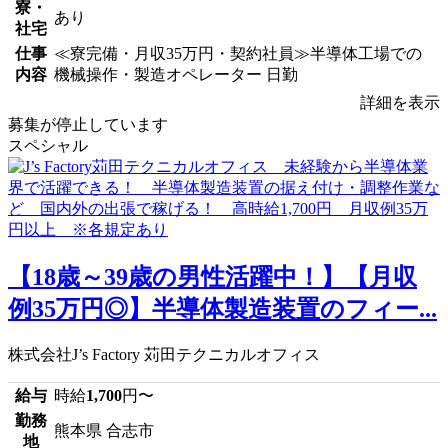
寮・
あり
社宅
仕事
≪寮完備・月収35万円・契約社員≫半導体工場での
内容
機械操作・製造オペレーター 日勤
詳細を表示
募集が停止しています
スペシャル
【18歳～39歳の男性活躍中！】【月収
例35万円◎】半導体製造装置のフィー...
株式会社J’s Factory 苅田テクニカルオフィス
給与
時給
1,700
円〜
勤務
熊本県 合志市
地