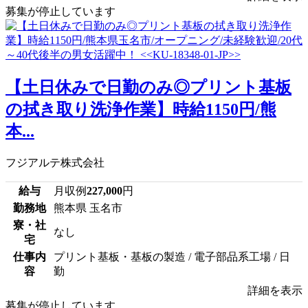
募集が停止しています
【土日休みで日勤のみ◎プリント基板
の拭き取り洗浄作業】時給1150円/熊
本...
フジアルテ株式会社
給与
月収例
227,000
円
勤務地
熊本県 玉名市
寮・社
なし
宅
仕事内
プリント基板・基板の製造 / 電子部品系工場 / 日
容
勤
詳細を表示
募集が停止しています