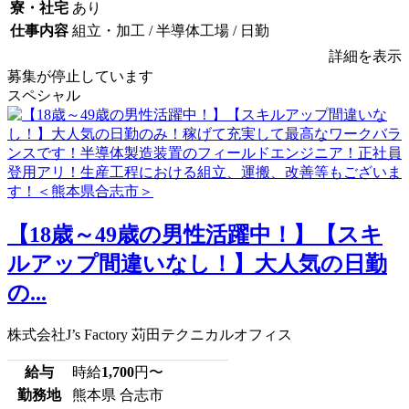
寮・社宅
あり
仕事内容
組立・加工 / 半導体工場 / 日勤
詳細を表示
募集が停止しています
スペシャル
【18歳～49歳の男性活躍中！】【スキ
ルアップ間違いなし！】大人気の日勤
の...
株式会社J’s Factory 苅田テクニカルオフィス
給与
時給
1,700
円〜
勤務地
熊本県 合志市