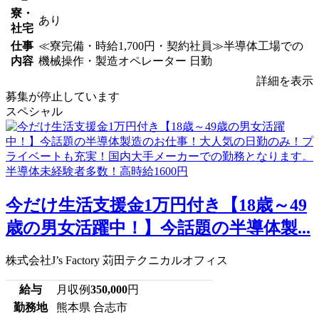
寮・
あり
社宅
仕事
≪寮完備・時給1,700円・契約社員≫半導体工場での
内容
機械操作・製造オペレーター 日勤
詳細を表示
募集が停止しています
スペシャル
今だけ生活支援金1万円付き【18歳～49
歳の男女活躍中！】今話題の半導体製...
株式会社J’s Factory 苅田テクニカルオフィス
給与
月収例
350,000
円
勤務地
熊本県 合志市