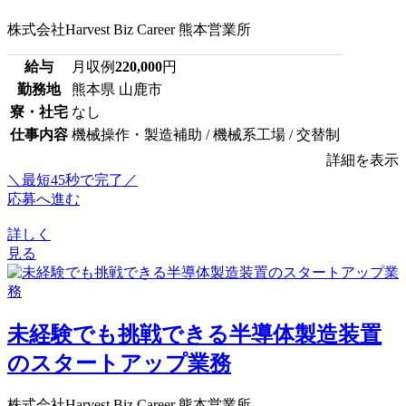
株式会社Harvest Biz Career 熊本営業所
給与
月収例
220,000
円
勤務地
熊本県 山鹿市
寮・社宅
なし
仕事内容
機械操作・製造補助 / 機械系工場 / 交替制
詳細を表示
＼最短45秒で完了／
応募へ進む
詳しく
見る
未経験でも挑戦できる半導体製造装置
のスタートアップ業務
株式会社Harvest Biz Career 熊本営業所