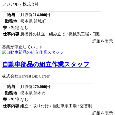
フジアルテ株式会社
給与
月収例
214,000
円
勤務地
熊本県 益城町
寮・社宅
なし
仕事内容
農機具の組立・組み立て / 機械系工場 / 日勤
詳細を表示
募集が停止しています
自動車部品の組立作業スタッフ
株式会社Harvest Biz Career
給与
月収例
270,000
円
勤務地
熊本県 熊本市
寮・社宅
なし
仕事内容
組立・取り付け / 自動車系工場 / 交替制
詳細を表示