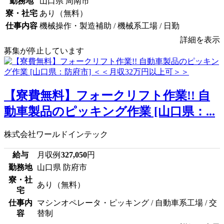
勤務地
山口県 周南市
寮・社宅
あり（無料）
仕事内容
機械操作・製造補助 / 機械系工場 / 日勤
詳細を表示
募集が停止しています
【寮費無料】フォークリフト作業!! 自
動車製品のピッキング作業 [山口県：...
株式会社ワールドインテック
給与
月収例
327,050
円
勤務地
山口県 防府市
寮・社
あり（無料）
宅
仕事内
マシンオペレータ・ピッキング / 自動車系工場 / 交
容
替制