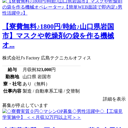
【寮費無料♪1800円/時給♪山口県岩国
市】マスクや乾燥剤の袋を作る機械
オ...
株式会社J's Factory 広島テクニカルオフィス
給与
月収例
323,000
円
勤務地
山口県 岩国市
寮・社宅
あり（無料）
仕事内容
製造 / 自動車系工場 / 交替制
詳細を表示
募集が停止しています