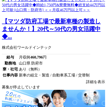
【マツダ防府工場で最新車種の製造し
ませんか！】20代～50代の男女活躍中
◆...
株式会社ワールドインテック
給与
月収例
460,796
円
勤務地
山口県 防府市
寮・社宅
あり（無料）
仕事内容
新車の組立・製造 / 自動車系工場 / 交替制
詳細を表示
募集が停止しています