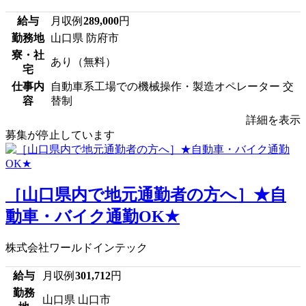
給与
月収例
289,000
円
勤務地
山口県 防府市
寮・社
あり（無料）
宅
仕事内
自動車系工場での機械操作・製造オペレーター 交
容
替制
詳細を表示
募集が停止しています
［山口県内で地元通勤者の方へ］★自
動車・バイク通勤OK★
株式会社ワールドインテック
給与
月収例
301,712
円
勤務
山口県 山口市