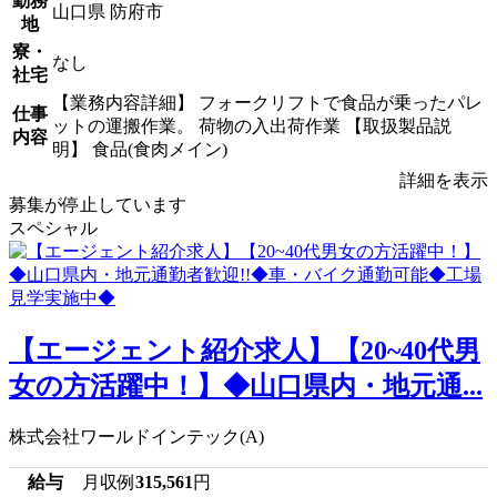
勤務
山口県 防府市
地
寮・
なし
社宅
【業務内容詳細】 フォークリフトで食品が乗ったパレ
仕事
ットの運搬作業。 荷物の入出荷作業 【取扱製品説
内容
明】 食品(食肉メイン)
詳細を表示
募集が停止しています
スペシャル
【エージェント紹介求人】【20~40代男
女の方活躍中！】◆山口県内・地元通...
株式会社ワールドインテック(A)
給与
月収例
315,561
円