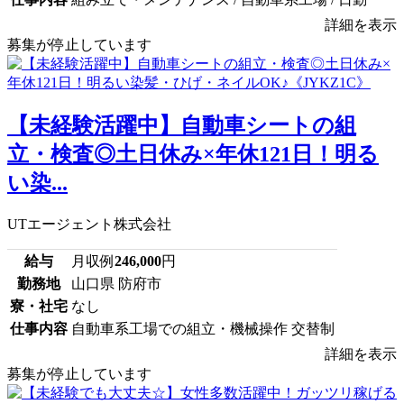
詳細を表示
募集が停止しています
【未経験活躍中】自動車シートの組
立・検査◎土日休み×年休121日！明る
い染...
UTエージェント株式会社
給与
月収例
246,000
円
勤務地
山口県 防府市
寮・社宅
なし
仕事内容
自動車系工場での組立・機械操作 交替制
詳細を表示
募集が停止しています