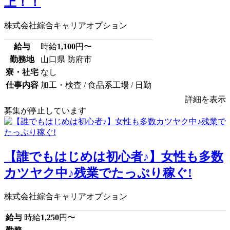
上！！
株式会社綜合キャリアオプション
給与
時給
1,100
円〜
勤務地
山口県 防府市
寮・社宅
なし
仕事内容
加工・検査 / 食品系工場 / 日勤
詳細を表示
募集が停止しています
【誰でもはじめは初心者♪】女性も多数
カツヤク中♪残業でたっぷり稼ぐ!
株式会社綜合キャリアオプション
給与
時給
1,250
円〜