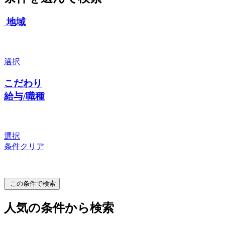
地域
選択
こだわり
給与/職種
選択
条件クリア
この条件で検索
人気の条件から検索