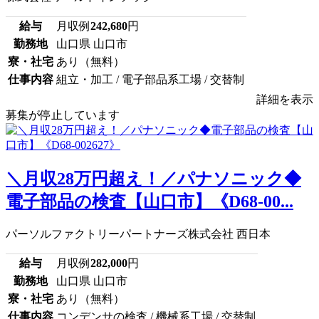
給与
月収例
242,680
円
勤務地
山口県 山口市
寮・社宅
あり（無料）
仕事内容
組立・加工 / 電子部品系工場 / 交替制
詳細を表示
募集が停止しています
＼月収28万円超え！／パナソニック◆
電子部品の検査【山口市】《D68-00...
パーソルファクトリーパートナーズ株式会社 西日本
給与
月収例
282,000
円
勤務地
山口県 山口市
寮・社宅
あり（無料）
仕事内容
コンデンサの検査 / 機械系工場 / 交替制