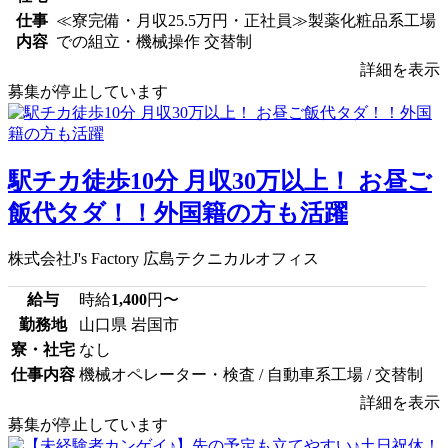
仕事
≪寮完備・月収25.5万円・正社員≫製薬化粧品系工場
内容
での組立・機械操作 交替制
詳細を表示
募集が停止しています
駅チカ徒歩10分 月収30万以上！ お昼ご
飯代タダ！！外国籍の方も活躍
株式会社J's Factory 広島テクニカルオフィス
給与
時給
1,400
円〜
勤務地
山口県 岩国市
寮・社宅
なし
仕事内容
機械オペレーター・検査 / 自動車系工場 / 交替制
詳細を表示
募集が停止しています