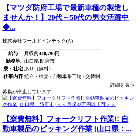
【マツダ防府工場で最新車種の製造し
ませんか！】20代～50代の男女活躍中
◆...
株式会社ワールドインテック(A)
給与
月収例
440,796
円
勤務地
山口県 防府市
寮・社宅
あり（無料）
仕事内容
組立・検査 / 自動車系工場 / 交替制
詳細を表示
募集が停止しています
【寮費無料】フォークリフト作業!! 自
動車製品のピッキング作業 [山口県：...