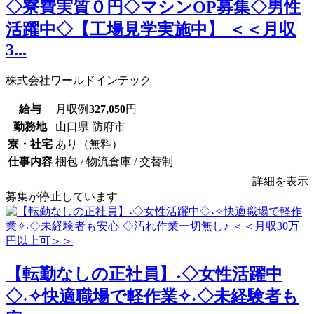
◇寮費実質０円◇マシンOP募集◇男性
活躍中◇【工場見学実施中】 ＜＜月収
3...
株式会社ワールドインテック
給与
月収例
327,050
円
勤務地
山口県 防府市
寮・社宅
あり（無料）
仕事内容
梱包 / 物流倉庫 / 交替制
詳細を表示
募集が停止しています
【転勤なしの正社員】˖◇女性活躍中
◇˖✧快適職場で軽作業✧˖◇未経験者も