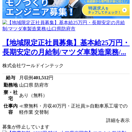
【地域限定正社員募集】基本給25万円・
長期安定の月給制/マツダ車製造業務/...
株式会社ワールドインテック
給与
月収例
401,512
円
勤務地
山口県 防府市
寮・社
あり（無料）
宅
仕事内
≪寮無料・月収40万円・正社員≫自動車系工場での
容
軽作業 交替制
詳細を表示
募集が停止しています