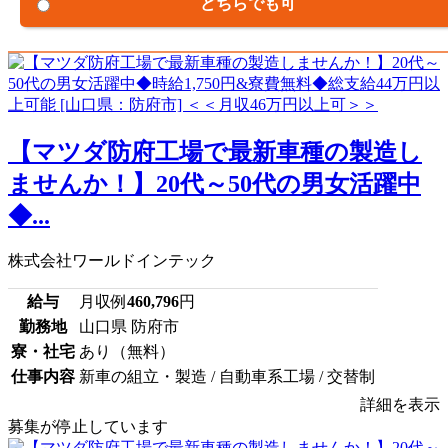
どちらでも可
【マツダ防府工場で最新車種の製造し
ませんか！】20代～50代の男女活躍中
◆...
株式会社ワールドインテック
給与
月収例
460,796
円
勤務地
山口県 防府市
寮・社宅
あり（無料）
仕事内容
新車の組立・製造 / 自動車系工場 / 交替制
詳細を表示
募集が停止しています