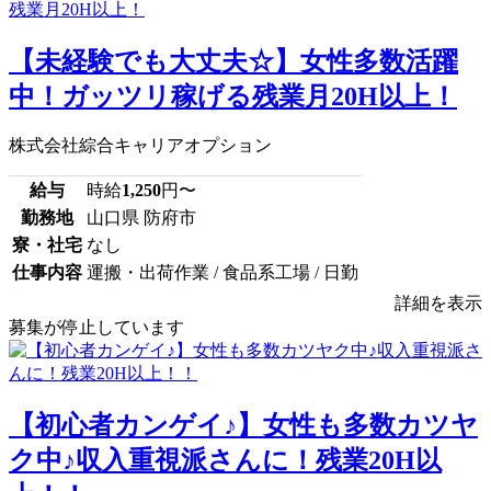
【未経験でも大丈夫☆】女性多数活躍
中！ガッツリ稼げる残業月20H以上！
株式会社綜合キャリアオプション
給与
時給
1,250
円〜
勤務地
山口県 防府市
寮・社宅
なし
仕事内容
運搬・出荷作業 / 食品系工場 / 日勤
詳細を表示
募集が停止しています
【初心者カンゲイ♪】女性も多数カツヤ
ク中♪収入重視派さんに！残業20H以