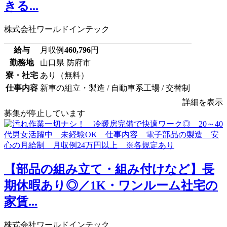
きる...
株式会社ワールドインテック
給与
月収例
460,796
円
勤務地
山口県 防府市
寮・社宅
あり（無料）
仕事内容
新車の組立・製造 / 自動車系工場 / 交替制
詳細を表示
募集が停止しています
【部品の組み立て・組み付けなど】長
期休暇あり◎／1K・ワンルーム社宅の
家賃...
株式会社ワールドインテック