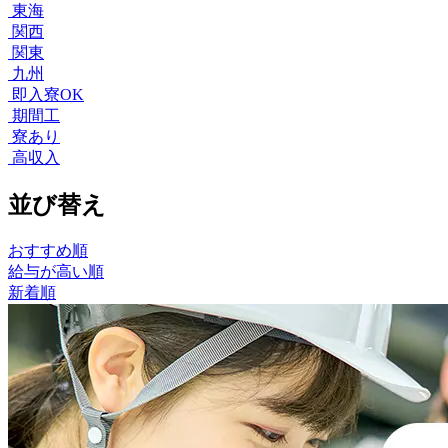
東海
関西
関東
九州
即入寮OK
期間工
寮あり
高収入
並び替え
おすすめ順
給与が高い順
新着順