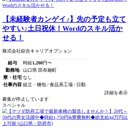
【未経験者カンゲイ♪】先の予定も立て
やすい♪土日祝休！Wordのスキル活か
せる！
株式会社綜合キャリアオプション
給与
時給
1,200
円〜
勤務地
山口県 田布施町
寮・社宅
なし
仕事内容
組立・梱包 / 食品系工場 / 日勤
詳細を表示
募集が停止しています
スペシャル