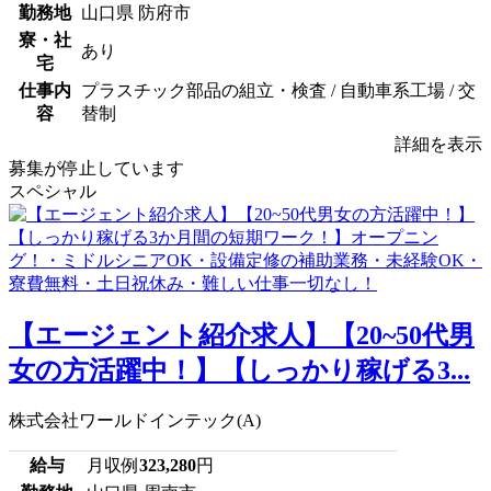
勤務地
山口県 防府市
寮・社
あり
宅
仕事内
プラスチック部品の組立・検査 / 自動車系工場 / 交
容
替制
詳細を表示
募集が停止しています
スペシャル
【エージェント紹介求人】【20~50代男
女の方活躍中！】【しっかり稼げる3...
株式会社ワールドインテック(A)
給与
月収例
323,280
円