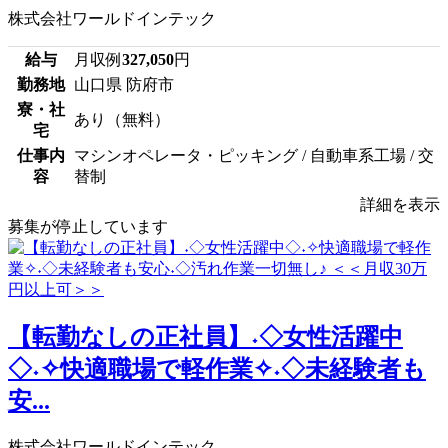
株式会社ワールドインテック
給与
月収例
327,050
円
勤務地
山口県 防府市
寮・社
あり（無料）
宅
仕事内
マシンオペレータ・ピッキング / 自動車系工場 / 交
容
替制
詳細を表示
募集が停止しています
【転勤なしの正社員】˖◇女性活躍中
◇˖✧快適職場で軽作業✧˖◇未経験者も
安...
株式会社ワールドインテック