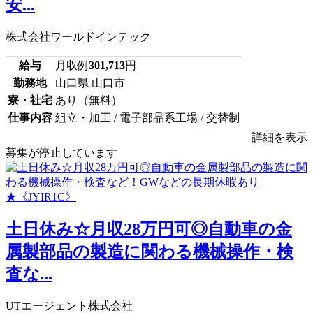
安...
株式会社ワールドインテック
給与
月収例
301,713
円
勤務地
山口県 山口市
寮・社宅
あり（無料）
仕事内容
組立・加工 / 電子部品系工場 / 交替制
詳細を表示
募集が停止しています
土日休み☆月収28万円可◎自動車の金
属製部品の製造に関わる機械操作・検
査な...
UTエージェント株式会社