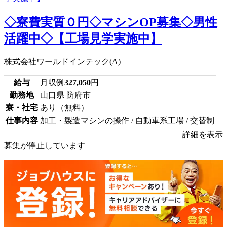
◇寮費実質０円◇マシンOP募集◇男性
活躍中◇【工場見学実施中】
株式会社ワールドインテック(A)
給与
月収例
327,050
円
勤務地
山口県 防府市
寮・社宅
あり（無料）
仕事内容
加工・製造マシンの操作 / 自動車系工場 / 交替制
詳細を表示
募集が停止しています