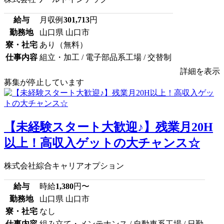
給与
月収例
301,713
円
勤務地
山口県 山口市
寮・社宅
あり（無料）
仕事内容
組立・加工 / 電子部品系工場 / 交替制
詳細を表示
募集が停止しています
【未経験スタート大歓迎♪】残業月20H
以上！高収入ゲットの大チャンス☆
株式会社綜合キャリアオプション
給与
時給
1,380
円〜
勤務地
山口県 山口市
寮・社宅
なし
仕事内容
組み立て・メンテナンス / 自動車系工場 / 日勤