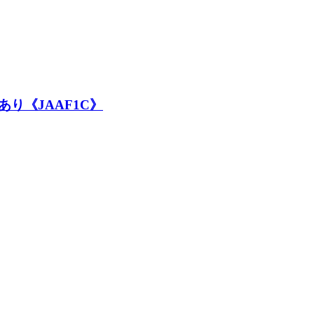
り《JAAF1C》