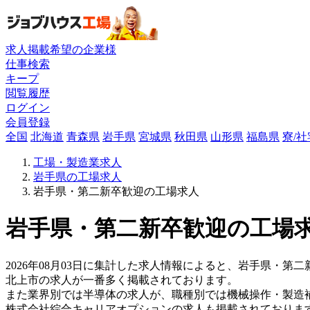
求人掲載希望の企業様
仕事検索
キープ
閲覧履歴
ログイン
会員登録
全国
北海道
青森県
岩手県
宮城県
秋田県
山形県
福島県
寮/
工場・製造業求人
岩手県の工場求人
岩手県・第二新卒歓迎の工場求人
岩手県・第二新卒歓迎の工場求
2026年08月03日に集計した求人情報によると、岩手県・第二
北上市の求人が一番多く掲載されております。
また業界別では半導体の求人が、職種別では機械操作・製造
株式会社綜合キャリアオプションの求人も掲載されておりま