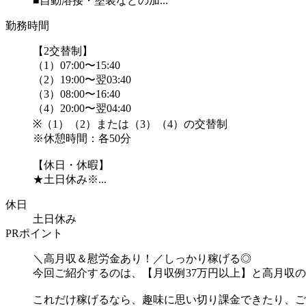
■自動溶接・塗装などの加...
勤務時間
【2交替制】
（1）07:00〜15:40
（2）19:00〜翌03:40
（3）08:00〜16:40
（4）20:00〜翌04:40
※（1）（2）または（3）（4）の交替制
※休憩時間：各50分
【休日・休暇】
★土日休み※...
休日
土日休み
PRポイント
＼高月収＆慰労金あり！／しっかり稼げる◎
今回ご紹介するのは、【月収例37万円以上】と高月収
これだけ稼げるなら、趣味に思い切り課金できたり、ご褒