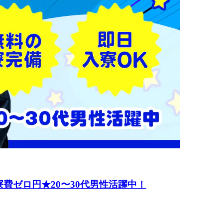
費ゼロ円★20〜30代男性活躍中！