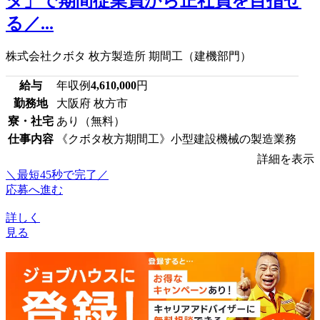
タ」で期間従業員から正社員を目指せ
る／...
株式会社クボタ 枚方製造所 期間工（建機部門）
給与
年収例
4,610,000
円
勤務地
大阪府 枚方市
寮・社宅
あり（無料）
仕事内容
《クボタ枚方期間工》小型建設機械の製造業務
詳細を表示
＼最短45秒で完了／
応募へ進む
詳しく
見る