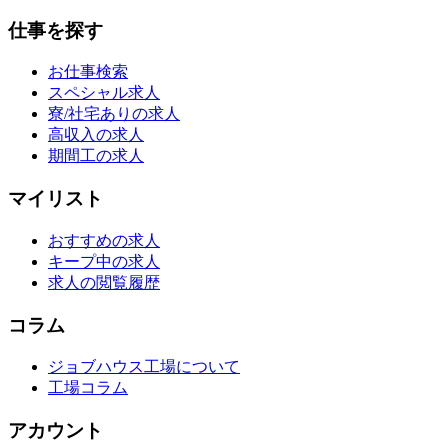
仕事を探す
お仕事検索
スペシャル求人
寮/社宅ありの求人
高収入の求人
期間工の求人
マイリスト
おすすめの求人
キープ中の求人
求人の閲覧履歴
コラム
ジョブハウス工場について
工場コラム
アカウント