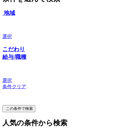
地域
選択
こだわり
給与/職種
選択
条件クリア
この条件で検索
人気の条件から検索