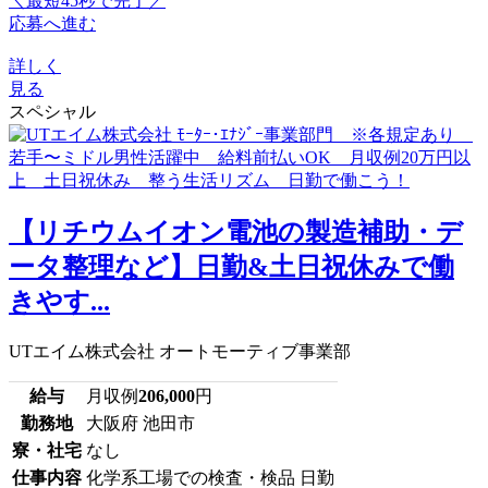
＼最短45秒で完了／
応募へ進む
詳しく
見る
スペシャル
【リチウムイオン電池の製造補助・デ
ータ整理など】日勤&土日祝休みで働
きやす...
UTエイム株式会社 オートモーティブ事業部
給与
月収例
206,000
円
勤務地
大阪府 池田市
寮・社宅
なし
仕事内容
化学系工場での検査・検品 日勤