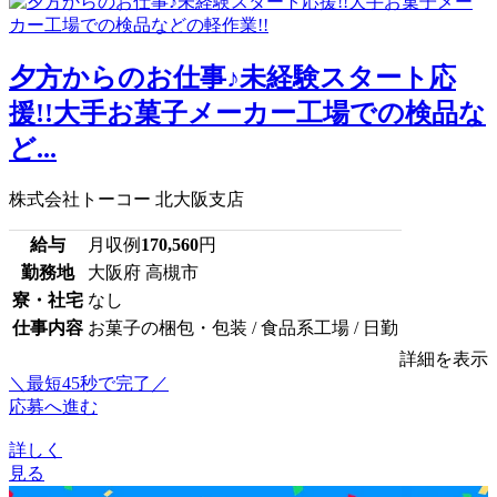
夕方からのお仕事♪未経験スタート応
援!!大手お菓子メーカー工場での検品な
ど...
株式会社トーコー 北大阪支店
給与
月収例
170,560
円
勤務地
大阪府 高槻市
寮・社宅
なし
仕事内容
お菓子の梱包・包装 / 食品系工場 / 日勤
詳細を表示
＼最短45秒で完了／
応募へ進む
詳しく
見る