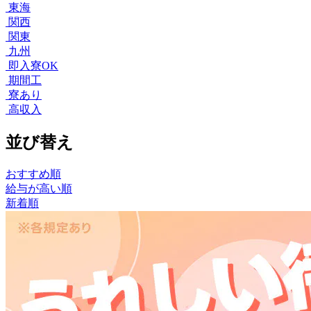
東海
関西
関東
九州
即入寮OK
期間工
寮あり
高収入
並び替え
おすすめ順
給与が高い順
新着順