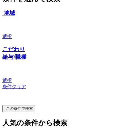
地域
選択
こだわり
給与/職種
選択
条件クリア
この条件で検索
人気の条件から検索