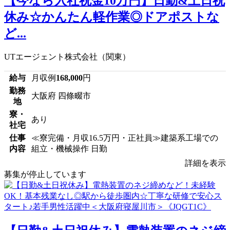
【今なら入社祝金10万円】日勤&土日祝
休み☆かんたん軽作業◎ドアポストな
ど...
UTエージェント株式会社（関東）
給与
月収例
168,000
円
勤務
大阪府 四條畷市
地
寮・
あり
社宅
仕事
≪寮完備・月収16.5万円・正社員≫建築系工場での
内容
組立・機械操作 日勤
詳細を表示
募集が停止しています