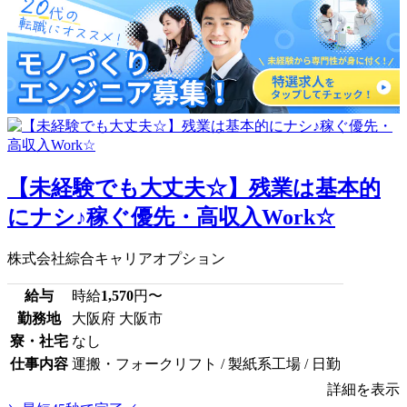
【未経験でも大丈夫☆】残業は基本的
にナシ♪稼ぐ優先・高収入Work☆
株式会社綜合キャリアオプション
給与
時給
1,570
円〜
勤務地
大阪府 大阪市
寮・社宅
なし
仕事内容
運搬・フォークリフト / 製紙系工場 / 日勤
詳細を表示