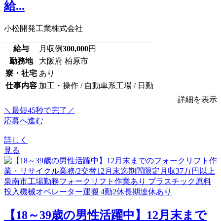
給...
小松開発工業株式会社
給与
月収例
300,000
円
勤務地
大阪府 柏原市
寮・社宅
あり
仕事内容
加工・操作 / 自動車系工場 / 日勤
詳細を表示
＼最短45秒で完了／
応募へ進む
詳しく
見る
【18～39歳の男性活躍中】12月末まで