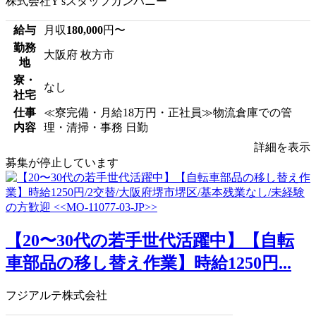
株式会社Y'sスタッフカンパニー
給与
月収
180,000
円〜
勤務
大阪府 枚方市
地
寮・
なし
社宅
仕事
≪寮完備・月給18万円・正社員≫物流倉庫での管
内容
理・清掃・事務 日勤
詳細を表示
募集が停止しています
【20〜30代の若手世代活躍中】【自転
車部品の移し替え作業】時給1250円...
フジアルテ株式会社