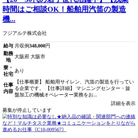
時間はご相談OK！船舶用汽笛の製造
機...
フジアルテ株式会社
給与
月収例
348,000
円
勤務
大阪府 大阪市
地
寮・
あり
社宅
【仕事概要】 船舶用サイレン、汽笛の製造を行ってい
仕事
る企業です。 【仕事詳細】 マシニングセンター・旋
内容
盤加工の機械オペレーター業務をお...
詳細を表示
募集が停止しています