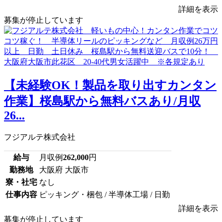
詳細を表示
募集が停止しています
【未経験OK！製品を取り出すカンタン
作業】桜島駅から無料バスあり/月収
26...
フジアルテ株式会社
給与
月収例
262,000
円
勤務地
大阪府 大阪市
寮・社宅
なし
仕事内容
ピッキング・梱包 / 半導体工場 / 日勤
詳細を表示
募集が停止しています