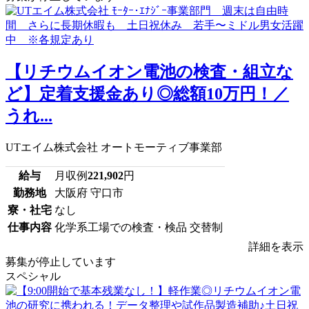
【リチウムイオン電池の検査・組立な
ど】定着支援金あり◎総額10万円！／
うれ...
UTエイム株式会社 オートモーティブ事業部
給与
月収例
221,902
円
勤務地
大阪府 守口市
寮・社宅
なし
仕事内容
化学系工場での検査・検品 交替制
詳細を表示
募集が停止しています
スペシャル