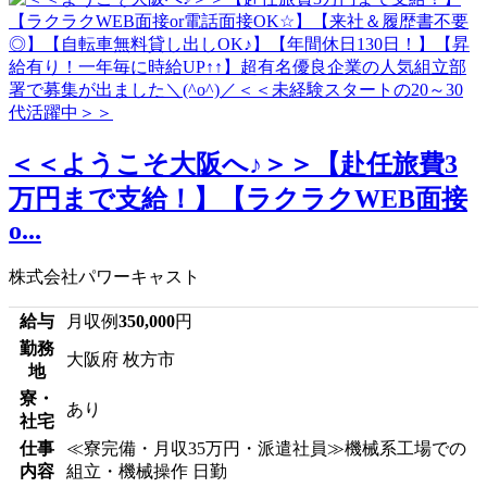
＜＜ようこそ大阪へ♪＞＞【赴任旅費3
万円まで支給！】【ラクラクWEB面接
o...
株式会社パワーキャスト
給与
月収例
350,000
円
勤務
大阪府 枚方市
地
寮・
あり
社宅
仕事
≪寮完備・月収35万円・派遣社員≫機械系工場での
内容
組立・機械操作 日勤