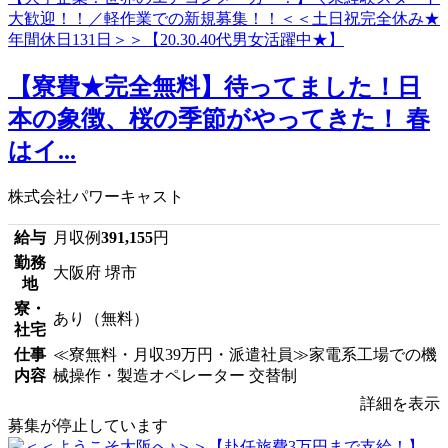
【寮費★完全無料】待ってました！日
本の象徴、桜の季節がやってきた！ 春
はイ...
株式会社パワーキャスト
給与
月収例
391,155
円
勤務
大阪府 堺市
地
寮・
あり（無料）
社宅
仕事
≪寮無料・月収39万円・派遣社員≫家電系工場での機
内容
械操作・製造オペレーター 交替制
詳細を表示
募集が停止しています