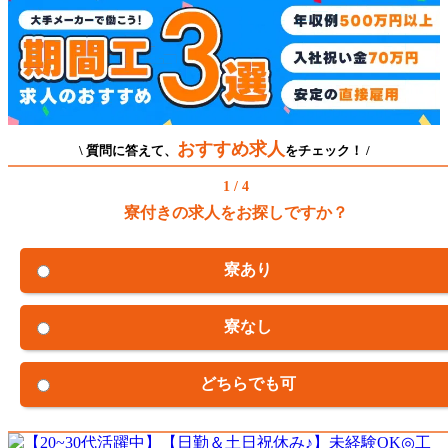
おすすめ求人
\ 質問に答えて、
をチェック！ /
1 / 4
寮付きの求人をお探しですか？
寮あり
寮なし
どちらでも可