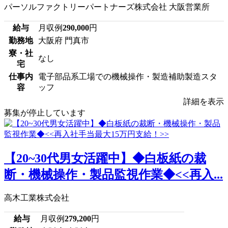
パーソルファクトリーパートナーズ株式会社 大阪営業所
給与
月収例
290,000
円
勤務地
大阪府 門真市
寮・社
なし
宅
仕事内
電子部品系工場での機械操作・製造補助製造スタ
容
ッフ
詳細を表示
募集が停止しています
【20~30代男女活躍中】◆白板紙の裁
断・機械操作・製品監視作業◆<<再入...
高木工業株式会社
給与
月収例
279,200
円