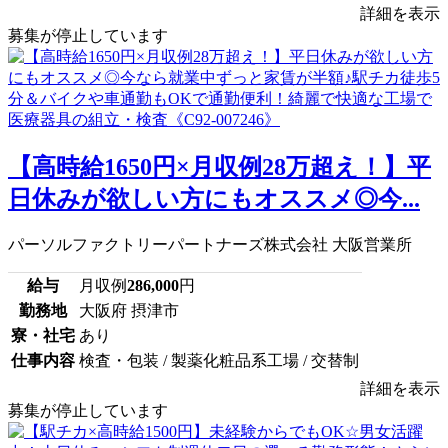
詳細を表示
募集が停止しています
【高時給1650円×月収例28万超え！】平
日休みが欲しい方にもオススメ◎今...
パーソルファクトリーパートナーズ株式会社 大阪営業所
給与
月収例
286,000
円
勤務地
大阪府 摂津市
寮・社宅
あり
仕事内容
検査・包装 / 製薬化粧品系工場 / 交替制
詳細を表示
募集が停止しています