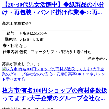
【20~30代男女活躍中】◆紙製品の小分
け・再包装・バンド掛け作業◆<<再...
高木工業株式会社
給与
月収例
223,300
円
勤務地
大阪府 大阪市
寮・社宅
なし
仕事内容
包装・フォークリフト / 製紙系工場 / 日勤
詳細を表示
募集が停止しています
枚方市/有名100円ショップの商材多数扱
ってます♪大手企業のグループ会社な...