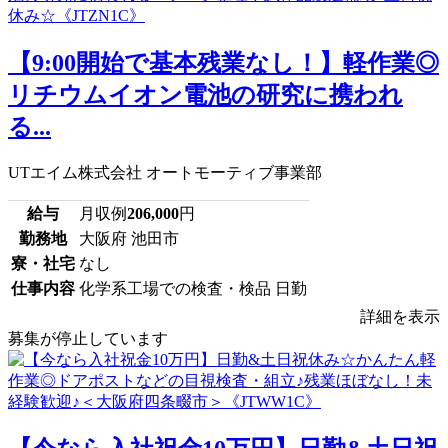
【9:00開始で基本残業なし！】軽作業◎
リチウムイオン電池の研究に携われ
る...
UTエイム株式会社 オートモーティブ事業部
給与
月収例
206,000
円
勤務地
大阪府 池田市
寮・社宅
なし
仕事内容
化学系工場での検査・検品 日勤
詳細を表示
募集が停止しています