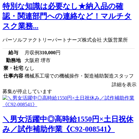
特別な知識は必要なし★納入品の確
認・関連部門への連絡など！マルチタ
スク業務...
パーソルファクトリーパートナーズ株式会社 大阪営業所
給与
月収例
310,000
円
勤務地
大阪府 堺市
寮・社宅
なし
仕事内容
機械系工場での機械操作・製造補助製造スタッフ
詳細を表示
募集が停止しています
＼男女活躍中◎高時給1550円×土日祝休
み／試作補助作業《C92-008541》