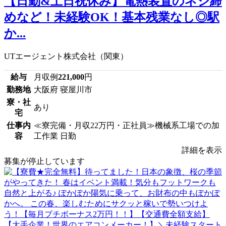
【日勤&土日祝休み】電熱装置のネジ締
めなど！未経験OK！基本残業なし◎駅
か...
UTエージェント株式会社（関東）
給与
月収例
221,000
円
勤務地
大阪府 寝屋川市
寮・社
あり
宅
仕事内
≪寮完備・月収22万円・正社員≫機械系工場での加
容
工作業 日勤
詳細を表示
募集が停止しています