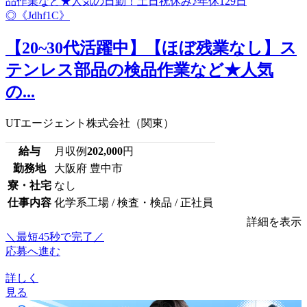
【20~30代活躍中】【ほぼ残業なし】ス
テンレス部品の検品作業など★人気
の...
UTエージェント株式会社（関東）
給与
月収例
202,000
円
勤務地
大阪府 豊中市
寮・社宅
なし
仕事内容
化学系工場 / 検査・検品 / 正社員
詳細を表示
＼最短45秒で完了／
応募へ進む
詳しく
見る