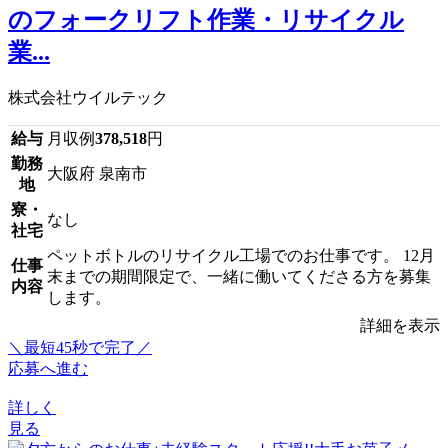
のフォークリフト作業・リサイクル
業...
株式会社ウイルテック
給与
月収例
378,518
円
勤務
大阪府 泉南市
地
寮・
なし
社宅
ペットボトルのリサイクル工場でのお仕事です。 12月
仕事
末までの期間限定で、一緒に働いてくださる方を募集
内容
します。
詳細を表示
＼最短45秒で完了／
応募へ進む
詳しく
見る