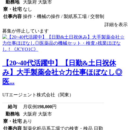
勤務地
大阪府 大阪市
寮・社宅
なし
仕事内容
操作・機械の操作 / 製紙系工場 / 交替制
詳細を表示
募集が停止しています
【20~40代活躍中】【日勤&土日祝休
み】大手製薬会社☆力仕事ほぼなし◎
医...
UTエージェント株式会社（関東）
給与
月収例
198,000
円
勤務地
大阪府 大阪市
寮・社宅
あり
仕事内容
製薬化粧品系工場での検査・検品 日勤