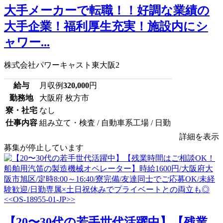
大手メーカーで転職！！好調な業績の
大手企業！福利厚生充実！施設内にシ
ャワー...
株式会社パワーキャスト東大阪2
給与
月収例
320,000
円
勤務地
大阪府 枚方市
寮・社宅
なし
仕事内容
組み立て・検査 / 自動車系工場 / 日勤
詳細を表示
募集が停止しています
【20〜30代の若手世代活躍中】【残業