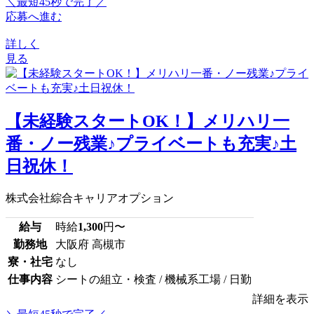
＼最短45秒で完了／
応募へ進む
詳しく
見る
【未経験スタートOK！】メリハリ一
番・ノー残業♪プライベートも充実♪土
日祝休！
株式会社綜合キャリアオプション
給与
時給
1,300
円〜
勤務地
大阪府 高槻市
寮・社宅
なし
仕事内容
シートの組立・検査 / 機械系工場 / 日勤
詳細を表示