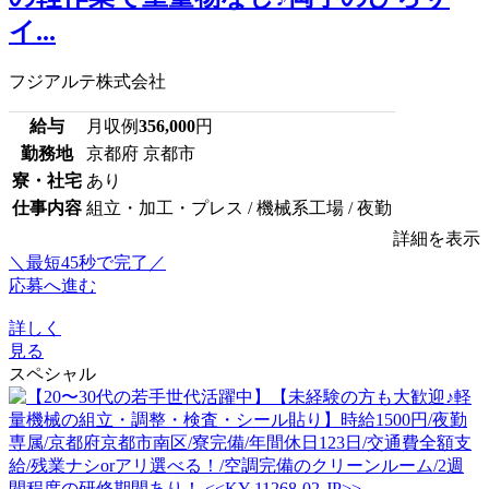
イ...
フジアルテ株式会社
給与
月収例
356,000
円
勤務地
京都府 京都市
寮・社宅
あり
仕事内容
組立・加工・プレス / 機械系工場 / 夜勤
詳細を表示
＼最短45秒で完了／
応募へ進む
詳しく
見る
スペシャル