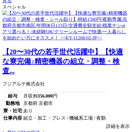
見る
スペシャル
【20〜30代の若手世代活躍中】【快適
な寮完備♪精密機器の組立・調整・検
査...
フジアルテ株式会社
給与
月収例
356,000
円
勤務地
京都府 京都市
寮・社宅
あり
仕事内容
組立・加工・プレス / 機械系工場 / 夜勤
詳細を表示