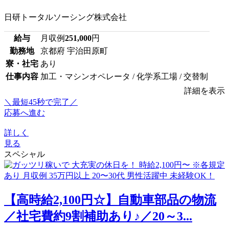
日研トータルソーシング株式会社
給与
月収例
251,000
円
勤務地
京都府 宇治田原町
寮・社宅
あり
仕事内容
加工・マシンオペレータ / 化学系工場 / 交替制
詳細を表示
＼最短45秒で完了／
応募へ進む
詳しく
見る
スペシャル
【高時給2,100円☆】自動車部品の物流
／社宅費約9割補助あり♪／20～3...