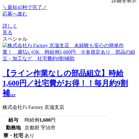
詳細を表示
＼最短45秒で完了／
応募へ進む
詳しく
見る
スペシャル
【ライン作業なしの部品組立】時給
1,600円／社宅費がお得！！毎月約9割
補...
株式会社J's Factory 京滋支店
給与
時給例
1,600
円
勤務地
京都府 宇治市
寮・社宅
あり