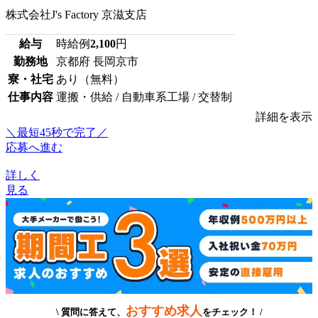
株式会社J's Factory 京滋支店
給与
時給例
2,100
円
勤務地
京都府 長岡京市
寮・社宅
あり（無料）
仕事内容
運搬・供給 / 自動車系工場 / 交替制
詳細を表示
＼最短45秒で完了／
応募へ進む
詳しく
見る
おすすめ求人
\ 質問に答えて、
をチェック！ /