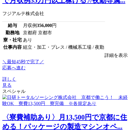
で月収例35万円以上稼げる♪/夜勤専属...
フジアルテ株式会社
給与
月収例
356,000
円
勤務地
京都府 京都市
寮・社宅
あり
仕事内容
組立・加工・プレス / 機械系工場 / 夜勤
詳細を表示
＼最短45秒で完了／
応募へ進む
詳しく
見る
スペシャル
〈寮費補助あり〉月13,500円で京都に住
める！パッケージの製造マシンオペ...