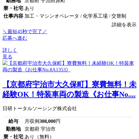
勤務地
京都府 宇治田原町
寮・社宅
あり
仕事内容
加工・マシンオペレータ / 化学系工場 / 交替制
詳細を表示
＼最短45秒で完了／
応募へ進む
詳しく
見る
【京都府宇治市大久保町】寮費無料！未
経験OK！特装車両の製造《お仕事No....
日研トータルソーシング株式会社
給与
月収例
308,000
円
勤務地
京都府 宇治市
寮・社宅
あり（無料）