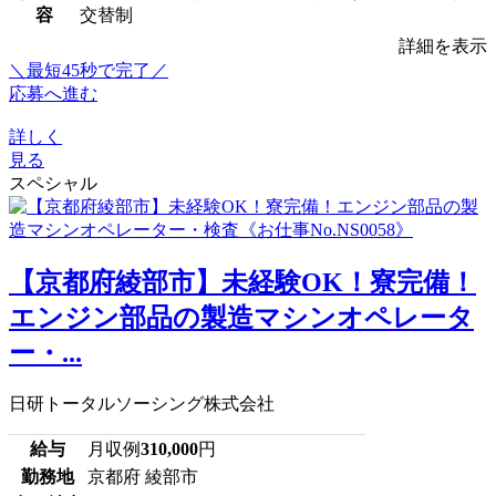
容
交替制
詳細を表示
＼最短45秒で完了／
応募へ進む
詳しく
見る
スペシャル
【京都府綾部市】未経験OK！寮完備！
エンジン部品の製造マシンオペレータ
ー・...
日研トータルソーシング株式会社
給与
月収例
310,000
円
勤務地
京都府 綾部市