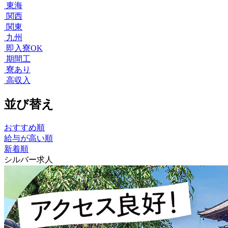
東海
関西
関東
九州
即入寮OK
期間工
寮あり
高収入
並び替え
おすすめ順
給与が高い順
新着順
シルバー求人