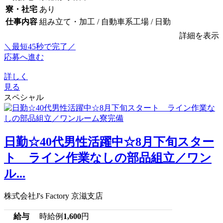
寮・社宅
あり
仕事内容
組み立て・加工 / 自動車系工場 / 日勤
詳細を表示
＼最短45秒で完了／
応募へ進む
詳しく
見る
スペシャル
日勤☆40代男性活躍中☆8月下旬スター
ト ライン作業なしの部品組立／ワン
ル...
株式会社J's Factory 京滋支店
給与
時給例
1,600
円