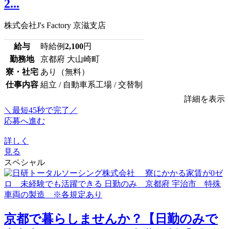
2...
株式会社J's Factory 京滋支店
給与
時給例
2,100
円
勤務地
京都府 大山崎町
寮・社宅
あり（無料）
仕事内容
組立 / 自動車系工場 / 交替制
詳細を表示
＼最短45秒で完了／
応募へ進む
詳しく
見る
スペシャル
京都で暮らしませんか？【日勤のみで