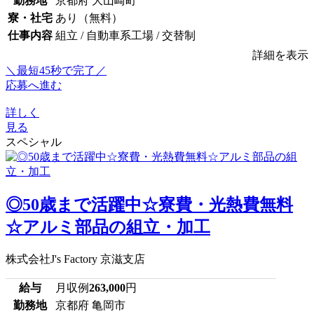
勤務地
京都府 大山崎町
寮・社宅
あり（無料）
仕事内容
組立 / 自動車系工場 / 交替制
詳細を表示
＼最短45秒で完了／
応募へ進む
詳しく
見る
スペシャル
◎50歳まで活躍中☆寮費・光熱費無料
☆アルミ部品の組立・加工
株式会社J's Factory 京滋支店
給与
月収例
263,000
円
勤務地
京都府 亀岡市