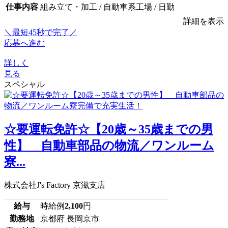
仕事内容
組み立て・加工 / 自動車系工場 / 日勤
詳細を表示
＼最短45秒で完了／
応募へ進む
詳しく
見る
スペシャル
☆要運転免許☆【20歳～35歳までの男
性】 自動車部品の物流／ワンルーム
寮...
株式会社J's Factory 京滋支店
給与
時給例
2,100
円
勤務地
京都府 長岡京市