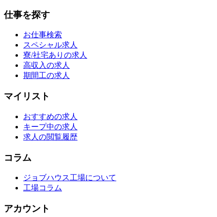
仕事を探す
お仕事検索
スペシャル求人
寮/社宅ありの求人
高収入の求人
期間工の求人
マイリスト
おすすめの求人
キープ中の求人
求人の閲覧履歴
コラム
ジョブハウス工場について
工場コラム
アカウント