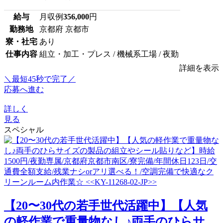
給与
月収例
356,000
円
勤務地
京都府 京都市
寮・社宅
あり
仕事内容
組立・加工・プレス / 機械系工場 / 夜勤
詳細を表示
＼最短45秒で完了／
応募へ進む
詳しく
見る
スペシャル
【20〜30代の若手世代活躍中】【人気
の軽作業で重量物なし♪両手のひらサ