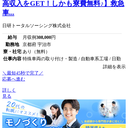
高収入をGET！しかも寮費無料♪】救急
車...
日研トータルソーシング株式会社
給与
月収例
308,000
円
勤務地
京都府 宇治市
寮・社宅
あり（無料）
仕事内容
特殊車両の取り付け・製造 / 自動車系工場 / 日勤
詳細を表示
＼最短45秒で完了／
応募へ進む
詳しく
見る