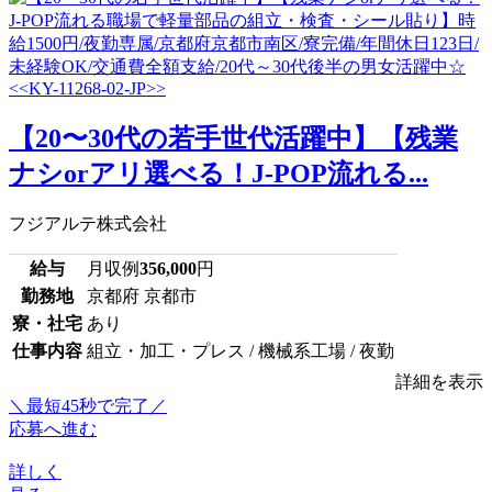
【20〜30代の若手世代活躍中】【残業
ナシorアリ選べる！J-POP流れる...
フジアルテ株式会社
給与
月収例
356,000
円
勤務地
京都府 京都市
寮・社宅
あり
仕事内容
組立・加工・プレス / 機械系工場 / 夜勤
詳細を表示
＼最短45秒で完了／
応募へ進む
詳しく