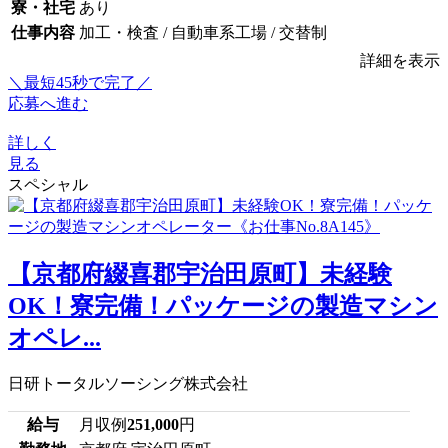
寮・社宅
あり
仕事内容
加工・検査 / 自動車系工場 / 交替制
詳細を表示
＼最短45秒で完了／
応募へ進む
詳しく
見る
スペシャル
【京都府綴喜郡宇治田原町】未経験
OK！寮完備！パッケージの製造マシン
オペレ...
日研トータルソーシング株式会社
給与
月収例
251,000
円