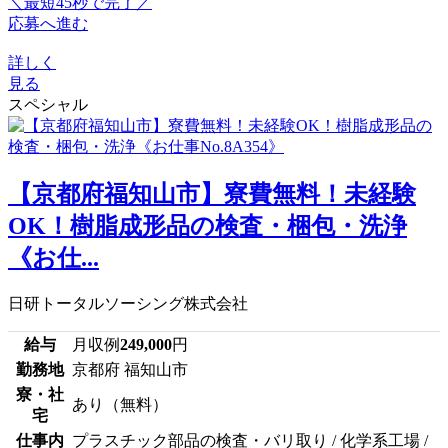
＼最短45秒で完了／
応募へ進む
詳しく
見る
スペシャル
【京都府福知山市】寮費無料！未経験
OK！樹脂成形品の検査・梱包・洗浄
《お仕...
日研トータルソーシング株式会社
給与
月収例
249,000
円
勤務地
京都府 福知山市
寮・社
あり（無料）
宅
仕事内
プラスチック部品の検査・バリ取り / 化学系工場 /