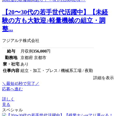
【20〜30代の若手世代活躍中】【未経
験の方も大歓迎♪軽量機械の組立・調
整...
フジアルテ株式会社
給与
月収例
356,000
円
勤務地
京都府 京都市
寮・社宅
あり
仕事内容
組立・加工・プレス / 機械系工場 / 夜勤
詳細を表示
＼最短45秒で完了／
応募へ進む
詳しく
見る
スペシャル