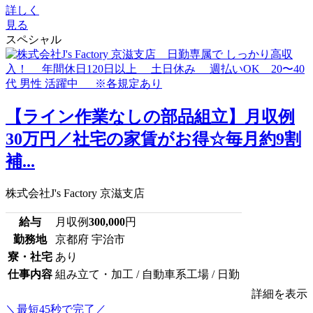
詳しく
見る
スペシャル
【ライン作業なしの部品組立】月収例
30万円／社宅の家賃がお得☆毎月約9割
補...
株式会社J's Factory 京滋支店
給与
月収例
300,000
円
勤務地
京都府 宇治市
寮・社宅
あり
仕事内容
組み立て・加工 / 自動車系工場 / 日勤
詳細を表示
＼最短45秒で完了／