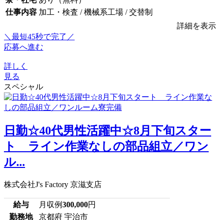
仕事内容
加工・検査 / 機械系工場 / 交替制
詳細を表示
＼最短45秒で完了／
応募へ進む
詳しく
見る
スペシャル
日勤☆40代男性活躍中☆8月下旬スター
ト ライン作業なしの部品組立／ワン
ル...
株式会社J's Factory 京滋支店
給与
月収例
300,000
円
勤務地
京都府 宇治市