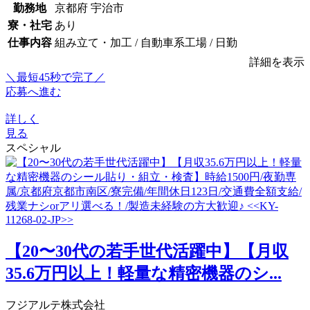
勤務地
京都府 宇治市
寮・社宅
あり
仕事内容
組み立て・加工 / 自動車系工場 / 日勤
詳細を表示
＼最短45秒で完了／
応募へ進む
詳しく
見る
スペシャル
【20〜30代の若手世代活躍中】【月収
35.6万円以上！軽量な精密機器のシ...
フジアルテ株式会社