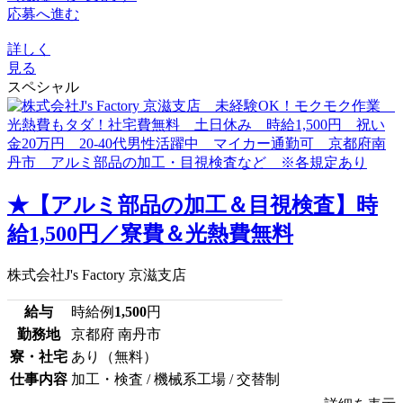
応募へ進む
詳しく
見る
スペシャル
★【アルミ部品の加工＆目視検査】時
給1,500円／寮費＆光熱費無料
株式会社J's Factory 京滋支店
給与
時給例
1,500
円
勤務地
京都府 南丹市
寮・社宅
あり（無料）
仕事内容
加工・検査 / 機械系工場 / 交替制