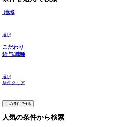
地域
選択
こだわり
給与/職種
選択
条件クリア
この条件で検索
人気の条件から検索