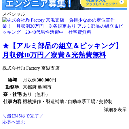
スペシャル
★【アルミ部品の組立＆ピッキング】
月収例30万円／寮費＆光熱費無料
株式会社J's Factory 京滋支店
給与
月収例
300,000
円
勤務地
京都府 亀岡市
寮・社宅
あり（無料）
仕事内容
機械操作・製造補助 / 自動車系工場 / 交替制
詳細を表示
＼最短45秒で完了／
応募へ進む