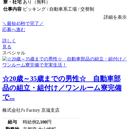
寮・社宅
あり（無料）
仕事内容
ピッキング / 自動車系工場 / 交替制
詳細を表示
＼最短45秒で完了／
応募へ進む
詳しく
見る
スペシャル
☆20歳～35歳までの男性☆ 自動車部
品の組立・組付け／ワンルーム寮完備
で...
株式会社J's Factory 京滋支店
給与
時給例
2,100
円