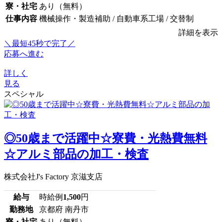
寮・社宅
あり（無料）
仕事内容
機械操作・製造補助 / 自動車系工場 / 交替制
詳細を表示
＼最短45秒で完了／
応募へ進む
詳しく
見る
スペシャル
◎50歳まで活躍中☆寮費・光熱費無料
☆アルミ部品の加工・検査
株式会社J's Factory 京滋支店
給与
時給例
1,500
円
勤務地
京都府 南丹市
寮・社宅
あり（無料）