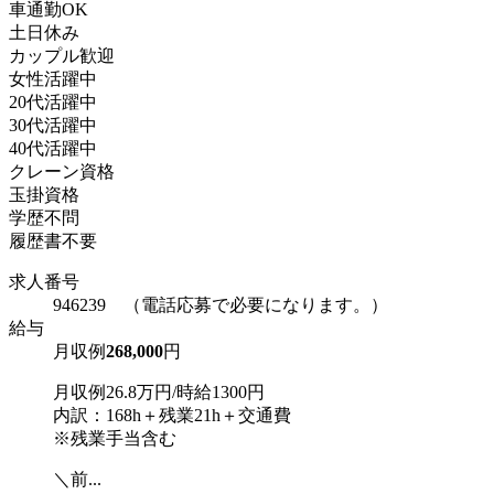
車通勤OK
土日休み
カップル歓迎
女性活躍中
20代活躍中
30代活躍中
40代活躍中
クレーン資格
玉掛資格
学歴不問
履歴書不要
求人番号
946239 （電話応募で必要になります。）
給与
月収例
268,000
円
月収例26.8万円/時給1300円
内訳：168h＋残業21h＋交通費
※残業手当含む
＼前...