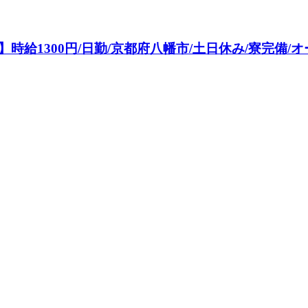
給1300円/日勤/京都府八幡市/土日休み/寮完備/