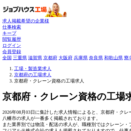
求人掲載希望の企業様
仕事検索
キープ
閲覧履歴
ログイン
会員登録
全国
三重県
滋賀県
京都府
大阪府
兵庫県
奈良県
和歌山県
寮
工場・製造業求人
京都府の工場求人
京都府・クレーン資格の工場求人
京都府・クレーン資格の工場求
2026年08月03日に集計した求人情報によると、京都府・クレー
八幡市の求人が一番多く掲載されております。
また業界別では物流・配送の求人が、職種別ではクレーン・
フジアルテ株式会社の求人も掲載されておりますので、仕事