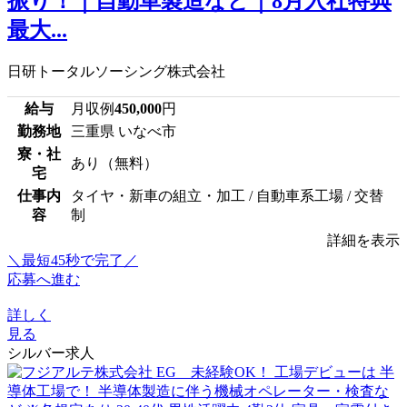
振り！｜自動車製造など｜8月入社特典
最大...
日研トータルソーシング株式会社
給与
月収例
450,000
円
勤務地
三重県 いなべ市
寮・社
あり（無料）
宅
仕事内
タイヤ・新車の組立・加工 / 自動車系工場 / 交替
容
制
詳細を表示
＼最短45秒で完了／
応募へ進む
詳しく
見る
シルバー求人