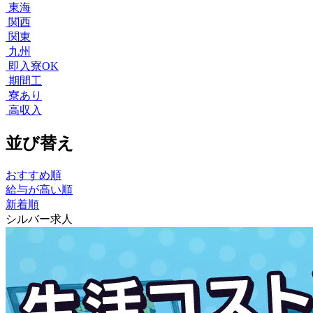
東海
関西
関東
九州
即入寮OK
期間工
寮あり
高収入
並び替え
おすすめ順
給与が高い順
新着順
シルバー求人