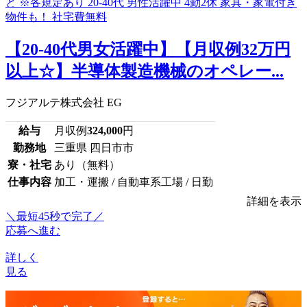
【20-40代男女活躍中】【月収例32万円
以上☆】半導体製造機械のオペレー...
フジアルテ株式会社 EG
給与
月収例
324,000
円
勤務地
三重県 四日市市
寮・社宅
あり（無料）
仕事内容
加工・運搬 / 自動車系工場 / 日勤
詳細を表示
＼最短45秒で完了／
応募へ進む
詳しく
見る