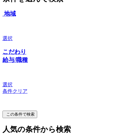
地域
選択
こだわり
給与/職種
選択
条件クリア
この条件で検索
人気の条件から検索