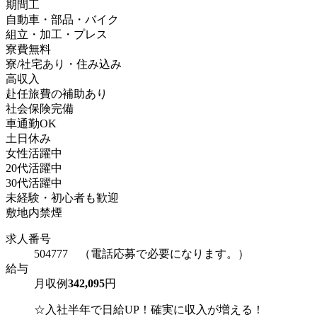
期間工
自動車・部品・バイク
組立・加工・プレス
寮費無料
寮/社宅あり・住み込み
高収入
赴任旅費の補助あり
社会保険完備
車通勤OK
土日休み
女性活躍中
20代活躍中
30代活躍中
未経験・初心者も歓迎
敷地内禁煙
求人番号
504777 （電話応募で必要になります。）
給与
月収例
342,095
円
☆入社半年で日給UP！確実に収入が増える！