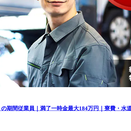
a』の期間従業員｜満了一時金最大184万円｜寮費・