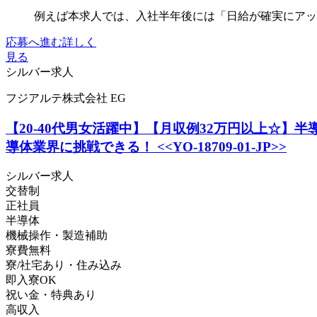
例えば本求人では、入社半年後には「日給が確実にアップ
応募へ進む
詳しく
見る
シルバー求人
フジアルテ株式会社 EG
【20-40代男女活躍中】【月収例32万円以上☆
導体業界に挑戦できる！ <<YO-18709-01-JP>>
シルバー求人
交替制
正社員
半導体
機械操作・製造補助
寮費無料
寮/社宅あり・住み込み
即入寮OK
祝い金・特典あり
高収入