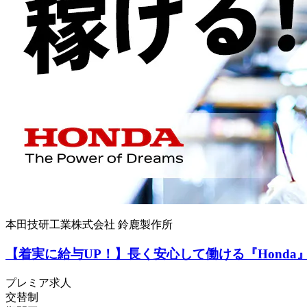
本田技研工業株式会社 鈴鹿製作所
【着実に給与UP！】長く安心して働ける『Hond
プレミア求人
交替制