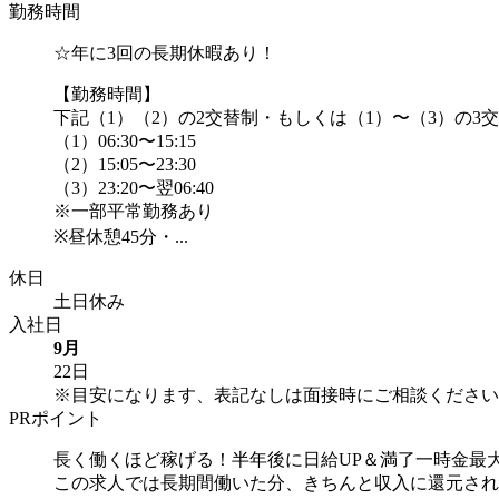
勤務時間
☆年に3回の長期休暇あり！
【勤務時間】
下記（1）（2）の2交替制・もしくは（1）〜（3）の3
（1）06:30〜15:15
（2）15:05〜23:30
（3）23:20〜翌06:40
※一部平常勤務あり
※昼休憩45分・...
休日
土日休み
入社日
9月
22日
※目安になります、表記なしは面接時にご相談ください
PRポイント
長く働くほど稼げる！半年後に日給UP＆満了一時金最大
この求人では長期間働いた分、きちんと収入に還元され