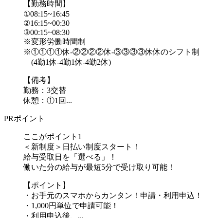
【勤務時間】
①08:15~16:45
②16:15~00:30
③00:15~08:30
※変形労働時間制
※①①①①休-②②②②休-③③③③休休のシフト制
(4勤1休-4勤1休-4勤2休)
【備考】
勤務：3交替
休憩：①1回...
PRポイント
ここがポイント1
＜新制度＞日払い制度スタート！
給与受取日を「選べる」！
働いた分の給与が最短5分で受け取り可能！
【ポイント】
・お手元のスマホからカンタン！申請・利用申込！
・1,000円単位で申請可能！
・利用申込後、...