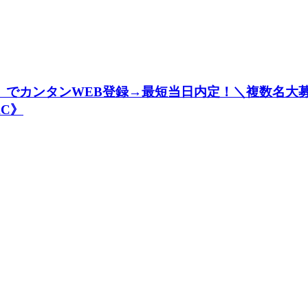
職」でカンタンWEB登録→最短当日内定！＼複数名
AC》