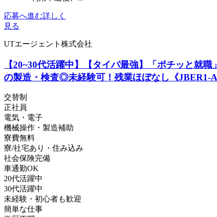
応募へ進む
詳しく
見る
UTエージェント株式会社
【20~30代活躍中】【タイパ最強】「ポチッと就
の製造・検査◎未経験可！残業ほぼなし《JBER1-
交替制
正社員
電気・電子
機械操作・製造補助
寮費無料
寮/社宅あり・住み込み
社会保険完備
車通勤OK
20代活躍中
30代活躍中
未経験・初心者も歓迎
簡単な仕事