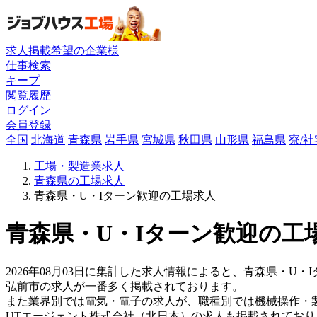
求人掲載希望の企業様
仕事検索
キープ
閲覧履歴
ログイン
会員登録
全国
北海道
青森県
岩手県
宮城県
秋田県
山形県
福島県
寮/
工場・製造業求人
青森県の工場求人
青森県・U・Iターン歓迎の工場求人
青森県・U・Iターン歓迎の工場
2026年08月03日に集計した求人情報によると、青森県・U・
弘前市の求人が一番多く掲載されております。
また業界別では電気・電子の求人が、職種別では機械操作・
UTエージェント株式会社（北日本）の求人も掲載されてお