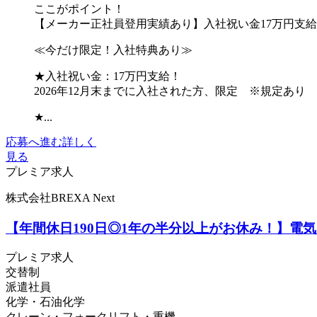
ここがポイント！
【メーカー正社員登用実績あり】入社祝い金17万円支
≪今だけ限定！入社特典あり≫
★入社祝い金：17万円支給！
2026年12月末までに入社された方、限定 ※規定あり
★...
応募へ進む
詳しく
見る
プレミア求人
株式会社BREXA Next
【年間休日190日◎1年の半分以上がお休み！】
プレミア求人
交替制
派遣社員
化学・石油化学
クレーン・フォークリフト・重機