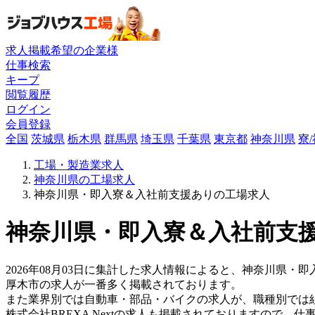
求人掲載希望の企業様
仕事検索
キープ
閲覧履歴
ログイン
会員登録
全国
茨城県
栃木県
群馬県
埼玉県
千葉県
東京都
神奈川県
寮
工場・製造業求人
神奈川県の工場求人
神奈川県・即入寮＆入社前支援ありの工場求人
神奈川県・即入寮＆入社前支援
2026年08月03日に集計した求人情報によると、神奈川県・即
厚木市の求人が一番多く掲載されております。
また業界別では自動車・部品・バイクの求人が、職種別では
株式会社BREXA Nextの求人も掲載されておりますので、