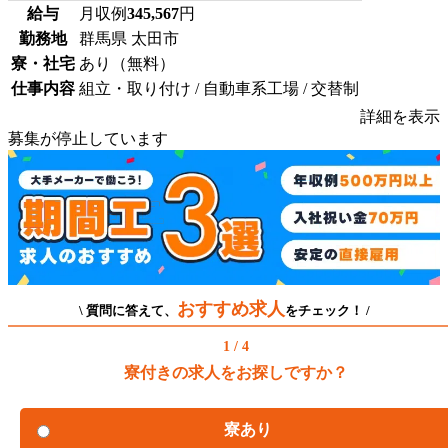
給与
月収例
345,567
円
勤務地
群馬県 太田市
寮・社宅
あり（無料）
仕事内容
組立・取り付け / 自動車系工場 / 交替制
詳細を表示
募集が停止しています
おすすめ求人
\ 質問に答えて、
をチェック！ /
1 / 4
寮付きの求人をお探しですか？
寮あり