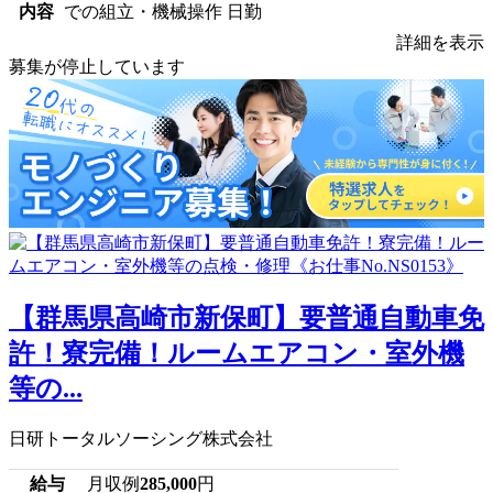
内容
での組立・機械操作 日勤
詳細を表示
募集が停止しています
【群馬県高崎市新保町】要普通自動車免
許！寮完備！ルームエアコン・室外機
等の...
日研トータルソーシング株式会社
給与
月収例
285,000
円