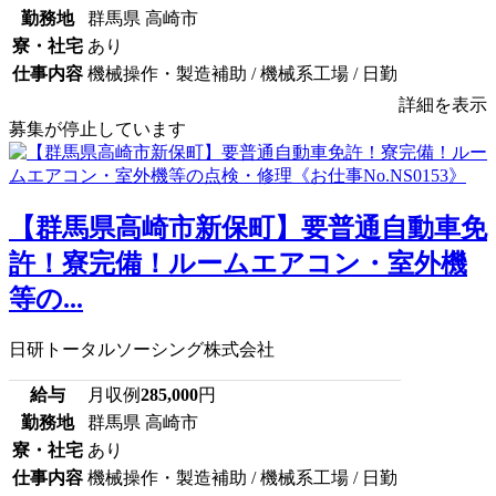
勤務地
群馬県 高崎市
寮・社宅
あり
仕事内容
機械操作・製造補助 / 機械系工場 / 日勤
詳細を表示
募集が停止しています
【群馬県高崎市新保町】要普通自動車免
許！寮完備！ルームエアコン・室外機
等の...
日研トータルソーシング株式会社
給与
月収例
285,000
円
勤務地
群馬県 高崎市
寮・社宅
あり
仕事内容
機械操作・製造補助 / 機械系工場 / 日勤