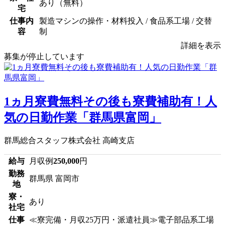
あり（無料）
宅
仕事内
製造マシンの操作・材料投入 / 食品系工場 / 交替
容
制
詳細を表示
募集が停止しています
1ヵ月寮費無料その後も寮費補助有！人
気の日勤作業「群馬県富岡」
群馬総合スタッフ株式会社 高崎支店
給与
月収例
250,000
円
勤務
群馬県 富岡市
地
寮・
あり
社宅
仕事
≪寮完備・月収25万円・派遣社員≫電子部品系工場