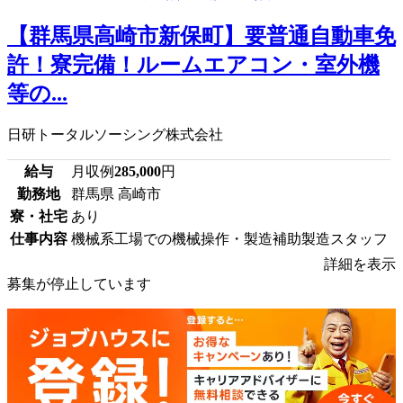
【群馬県高崎市新保町】要普通自動車免
許！寮完備！ルームエアコン・室外機
等の...
日研トータルソーシング株式会社
給与
月収例
285,000
円
勤務地
群馬県 高崎市
寮・社宅
あり
仕事内容
機械系工場での機械操作・製造補助製造スタッフ
詳細を表示
募集が停止しています