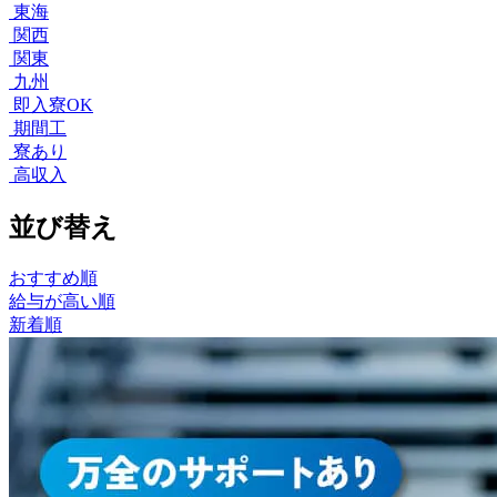
東海
関西
関東
九州
即入寮OK
期間工
寮あり
高収入
並び替え
おすすめ順
給与が高い順
新着順