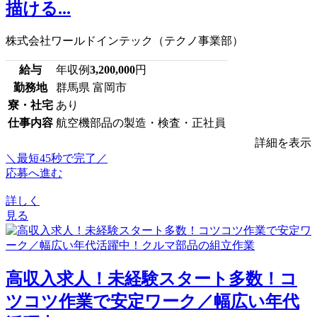
描ける...
株式会社ワールドインテック（テクノ事業部）
給与
年収例
3,200,000
円
勤務地
群馬県 富岡市
寮・社宅
あり
仕事内容
航空機部品の製造・検査・正社員
詳細を表示
＼最短45秒で完了／
応募へ進む
詳しく
見る
高収入求人！未経験スタート多数！コ
ツコツ作業で安定ワーク／幅広い年代