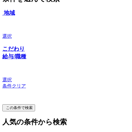
地域
選択
こだわり
給与/職種
選択
条件クリア
この条件で検索
人気の条件から検索