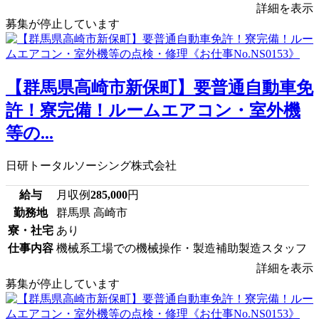
詳細を表示
募集が停止しています
【群馬県高崎市新保町】要普通自動車免
許！寮完備！ルームエアコン・室外機
等の...
日研トータルソーシング株式会社
給与
月収例
285,000
円
勤務地
群馬県 高崎市
寮・社宅
あり
仕事内容
機械系工場での機械操作・製造補助製造スタッフ
詳細を表示
募集が停止しています