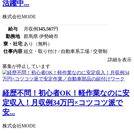
活躍中...
株式会社MODE
給与
月収例
345,567
円
勤務地
群馬県 伊勢崎市
寮・社宅
あり（無料）
仕事内容
組立・取り付け / 自動車系工場 / 交替制
詳細を表示
募集が停止しています
経歴不問！初心者OK！軽作業なのに安
定収入！月収例34万円×コツコツ派で
安...
株式会社MODE