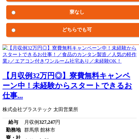
寮なし
どちらでも可
【月収例32万円◎】寮費無料キャンペ
ーン中！未経験からスタートできるお
仕事...
株式会社ブラステック 太田営業所
給与
月収例
327,247
円
勤務地
群馬県 館林市
寮・社