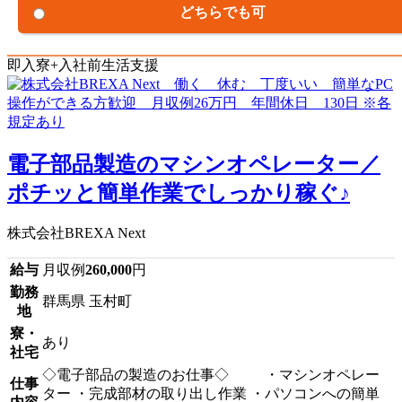
どちらでも可
即入寮+入社前生活支援
電子部品製造のマシンオペレーター／
ポチッと簡単作業でしっかり稼ぐ♪
株式会社BREXA Next
給与
月収例
260,000
円
勤務
群馬県 玉村町
地
寮・
あり
社宅
◇電子部品の製造のお仕事◇ ・マシンオペレー
仕事
ター ・完成部材の取り出し作業 ・パソコンへの簡単