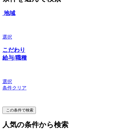
地域
選択
こだわり
給与/職種
選択
条件クリア
この条件で検索
人気の条件から検索