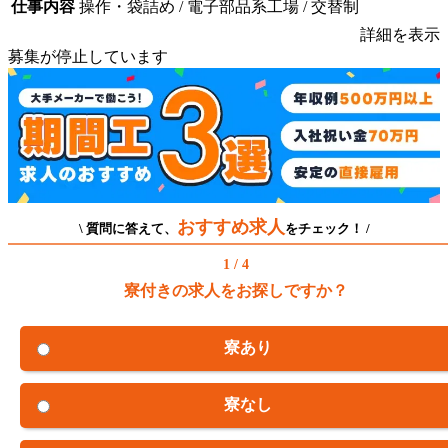
仕事内容
操作・袋詰め / 電子部品系工場 / 交替制
詳細を表示
募集が停止しています
おすすめ求人
\ 質問に答えて、
をチェック！ /
1 / 4
寮付きの求人をお探しですか？
寮あり
寮なし