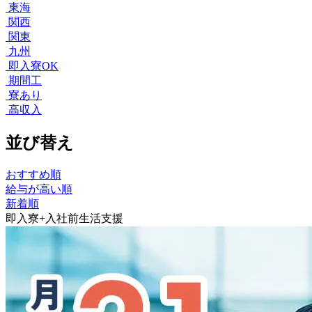
東海
関西
関東
九州
即入寮OK
期間工
寮あり
高収入
並び替え
おすすめ順
給与が高い順
新着順
即入寮+入社前生活支援