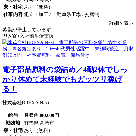
寮・社宅
あり（無料）
仕事内容
組立・加工 / 自動車系工場 / 交替制
詳細を表示
募集が停止しています
即入寮+入社前生活支援
電子部品原料の袋詰め／4勤2休でしっ
かり休めて未経験でもガッツリ稼げ
る！
株式会社BREXA Next
給与
月収例
300,000
円
勤務地
群馬県 高崎市
寮・社宅
あり（無料）