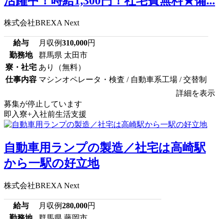
活躍中！時給1,300円！社宅費無料★備...
株式会社BREXA Next
給与
月収例
310,000
円
勤務地
群馬県 太田市
寮・社宅
あり（無料）
仕事内容
マシンオペレータ・検査 / 自動車系工場 / 交替制
詳細を表示
募集が停止しています
即入寮+入社前生活支援
自動車用ランプの製造／社宅は高崎駅
から一駅の好立地
株式会社BREXA Next
給与
月収例
280,000
円
勤務地
群馬県 藤岡市