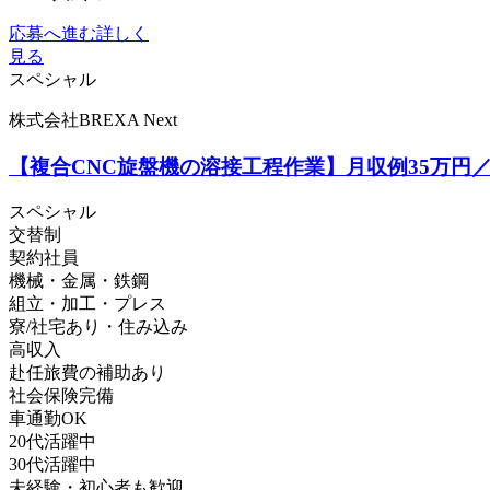
応募へ進む
詳しく
見る
スペシャル
株式会社BREXA Next
【複合CNC旋盤機の溶接工程作業】月収例35万円
スペシャル
交替制
契約社員
機械・金属・鉄鋼
組立・加工・プレス
寮/社宅あり・住み込み
高収入
赴任旅費の補助あり
社会保険完備
車通勤OK
20代活躍中
30代活躍中
未経験・初心者も歓迎