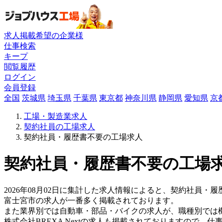
求人掲載希望の企業様
仕事検索
キープ
閲覧履歴
ログイン
会員登録
全国
茨城県
埼玉県
千葉県
東京都
神奈川県
静岡県
愛知県
京
工場・製造業求人
契約社員の工場求人
契約社員・履歴書不要の工場求人
契約社員・履歴書不要の工場求
2026年08月02日に集計した求人情報によると、契約社員・履
富士宮市の求人が一番多く掲載されております。
また業界別では自動車・部品・バイクの求人が、職種別では
株式会社BREXA Nextの求人も掲載されておりますので、