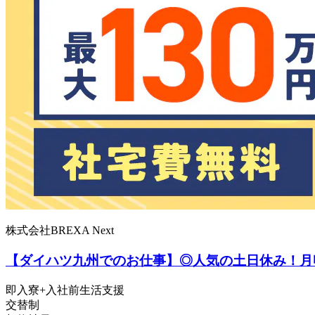
株式会社BREXA Next
【ダイハツ九州でのお仕事】◎人気の土日休み！月
即入寮+入社前生活支援
交替制