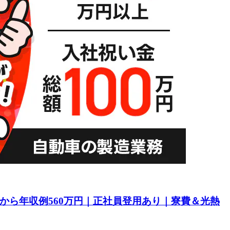
目から年収例560万円｜正社員登用あり｜寮費＆光熱