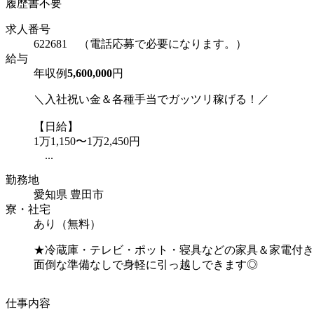
履歴書不要
求人番号
622681 （電話応募で必要になります。）
給与
年収例
5,600,000
円
＼入社祝い金＆各種手当でガッツリ稼げる！／
【日給】
1万1,150〜1万2,450円
...
勤務地
愛知県 豊田市
寮・社宅
あり（無料）
★冷蔵庫・テレビ・ポット・寝具などの家具＆家電付き
面倒な準備なしで身軽に引っ越しできます◎
仕事内容