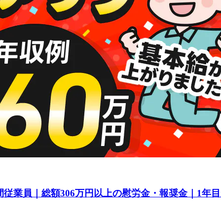
間従業員｜総額306万円以上の慰労金・報奨金｜1年