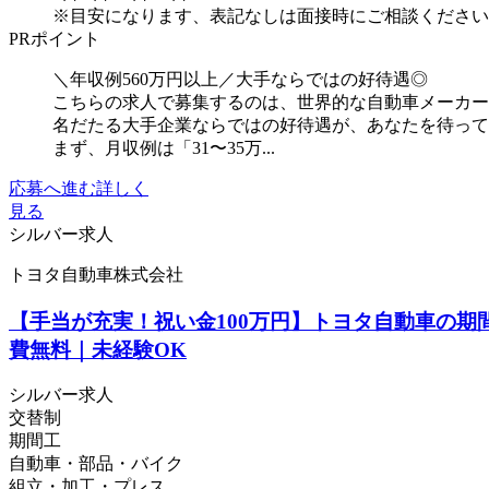
※目安になります、表記なしは面接時にご相談ください
PRポイント
＼年収例560万円以上／大手ならではの好待遇◎
こちらの求人で募集するのは、世界的な自動車メーカー
名だたる大手企業ならではの好待遇が、あなたを待っ
まず、月収例は「31〜35万...
応募へ進む
詳しく
見る
シルバー求人
トヨタ自動車株式会社
【手当が充実！祝い金100万円】トヨタ自動車の期
費無料｜未経験OK
シルバー求人
交替制
期間工
自動車・部品・バイク
組立・加工・プレス