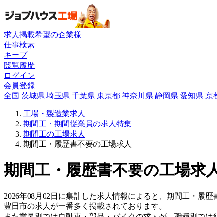
求人掲載希望の企業様
仕事検索
キープ
閲覧履歴
ログイン
会員登録
全国
茨城県
埼玉県
千葉県
東京都
神奈川県
静岡県
愛知県
京
工場・製造業求人
期間工・期間従業員の求人特集
期間工の工場求人
期間工・履歴書不要の工場求人
期間工・履歴書不要の工場求人
2026年08月02日に集計した求人情報によると、期間工・履歴書
豊田市の求人が一番多く掲載されております。
また業界別では自動車・部品・バイクの求人が、職種別では