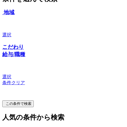
地域
選択
こだわり
給与/職種
選択
条件クリア
この条件で検索
人気の条件から検索