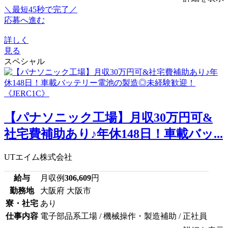
＼最短45秒で完了／
応募へ進む
詳しく
見る
スペシャル
【パナソニック工場】月収30万円可&
社宅費補助あり♪年休148日！車載バッ...
UTエイム株式会社
給与
月収例
306,609
円
勤務地
大阪府 大阪市
寮・社宅
あり
仕事内容
電子部品系工場 / 機械操作・製造補助 / 正社員