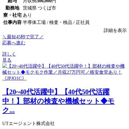
給与
月収例
300,000
円
勤務地
茨城県 つくば市
寮・社宅
あり
仕事内容
半導体工場 / 検査・検品 / 正社員
詳細を表示
＼最短45秒で完了／
応募へ進む
詳しく
見る
【20~40代活躍中】【40代50代活躍
中！】部材の検査や機械セット◆モ
ク...
UTエージェント株式会社