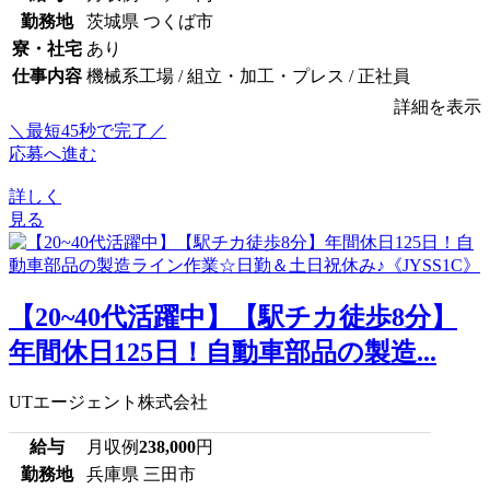
勤務地
茨城県 つくば市
寮・社宅
あり
仕事内容
機械系工場 / 組立・加工・プレス / 正社員
詳細を表示
＼最短45秒で完了／
応募へ進む
詳しく
見る
【20~40代活躍中】【駅チカ徒歩8分】
年間休日125日！自動車部品の製造...
UTエージェント株式会社
給与
月収例
238,000
円
勤務地
兵庫県 三田市