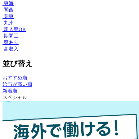
東海
関西
関東
九州
即入寮OK
期間工
寮あり
高収入
並び替え
おすすめ順
給与が高い順
新着順
スペシャル