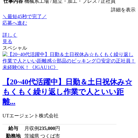
仕事内容
機械系工場 / 組立・加工・プレス / 正社員
詳細を表示
＼最短45秒で完了／
応募へ進む
詳しく
見る
スペシャル
【20~40代活躍中】日勤＆土日祝休み☆
もくもく繰り返し作業で人といい距
離...
UTエージェント株式会社
給与
月収例
235,000
円
勤務地
茨城県 つくば市