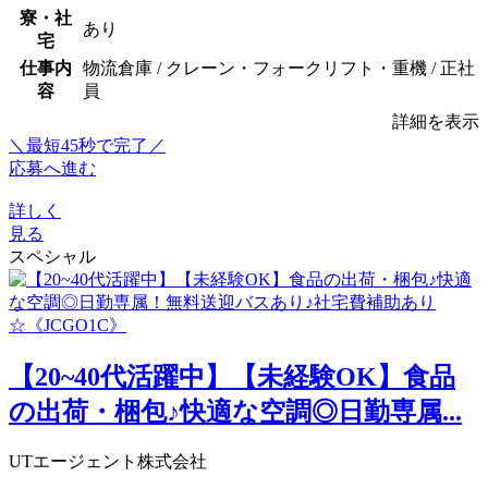
寮・社
あり
宅
仕事内
物流倉庫 / クレーン・フォークリフト・重機 / 正社
容
員
詳細を表示
＼最短45秒で完了／
応募へ進む
詳しく
見る
スペシャル
【20~40代活躍中】【未経験OK】食品
の出荷・梱包♪快適な空調◎日勤専属...
UTエージェント株式会社