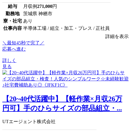
給与
月収例
271,000
円
勤務地
茨城県 神栖市
寮・社宅
あり
仕事内容
半導体工場 / 組立・加工・プレス / 正社員
詳細を表示
＼最短45秒で完了／
応募へ進む
詳しく
見る
【20~40代活躍中】【軽作業×月収26万
円可】手のひらサイズの部品組立・...
UTエージェント株式会社