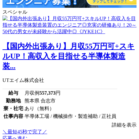
スペシャル
【国内外出張あり】月収55万円可+スキ
ルUP！高収入を目指せる半導体製造
装...
UTエイム株式会社
給与
月収例
557,373
円
勤務地
熊本県 合志市
寮・社宅
あり（無料）
仕事内容
半導体工場 / 機械操作・製造補助 / 正社員
詳細を表示
＼最短45秒で完了／
応募へ進む