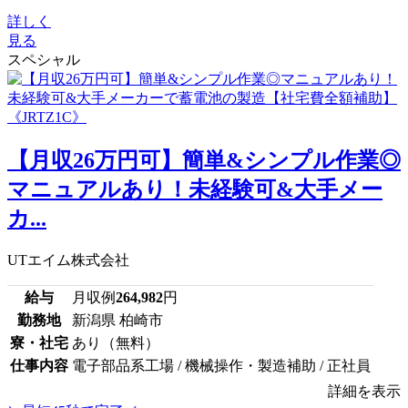
詳しく
見る
スペシャル
【月収26万円可】簡単&シンプル作業◎
マニュアルあり！未経験可&大手メー
カ...
UTエイム株式会社
給与
月収例
264,982
円
勤務地
新潟県 柏崎市
寮・社宅
あり（無料）
仕事内容
電子部品系工場 / 機械操作・製造補助 / 正社員
詳細を表示