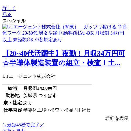
詳しく
見る
スペシャル
【20~40代活躍中】夜勤！月収34万円可
☆半導体製造装置の組立・検査！土...
UTエージェント株式会社
給与
月収例
342,000
円
勤務地
茨城県 つくば市
寮・社宅
あり
仕事内容
半導体工場 / 検査・検品 / 正社員
詳細を表示
＼最短45秒で完了／
応募へ進む