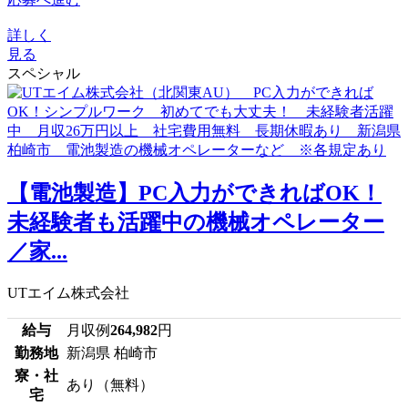
詳しく
見る
スペシャル
【電池製造】PC入力ができればOK！
未経験者も活躍中の機械オペレーター
／家...
UTエイム株式会社
給与
月収例
264,982
円
勤務地
新潟県 柏崎市
寮・社
あり（無料）
宅