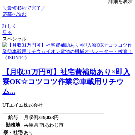
詳細を表示
＼最短45秒で完了／
応募へ進む
詳しく
見る
スペシャル
【月収31万円可】社宅費補助あり×即入
寮OK☆コツコツ作業◎車載用リチウ
ム...
UTエイム株式会社
給与
月収例
319,023
円
勤務地
兵庫県 南あわじ市
寮・社宅
あり