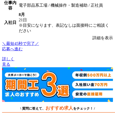
仕事内
電子部品系工場 / 機械操作・製造補助 / 正社員
容
8月
21日
入社日
※目安になります、表記なしは面接時にご相談く
ださい
詳細を表示
＼最短45秒で完了／
応募へ進む
詳しく
見る
おすすめ求人
\ 質問に答えて、
をチェック！ /