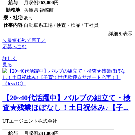
給与
月収例
263,000
円
勤務地
兵庫県 福崎町
寮・社宅
あり
仕事内容
自動車系工場 / 検査・検品 / 正社員
詳細を表示
＼最短45秒で完了／
応募へ進む
詳しく
見る
【20~40代活躍中】バルブの組立て・検
査★残業ほぼなし！土日祝休み♪【子...
UTエージェント株式会社
給与
月収例
241,000
円