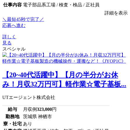
仕事内容
電子部品系工場 / 検査・検品 / 正社員
詳細を表示
＼最短45秒で完了／
応募へ進む
詳しく
見る
スペシャル
【20~40代活躍中】【月の半分がお休
み！月収32万円可】軽作業☆電子基板...
UTエージェント株式会社
給与
月収例
323,000
円
勤務地
茨城県 神栖市
寮・社宅
あり