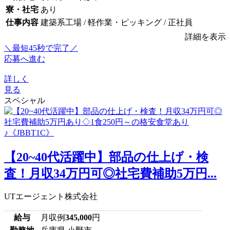
寮・社宅
あり
仕事内容
建築系工場 / 軽作業・ピッキング / 正社員
詳細を表示
＼最短45秒で完了／
応募へ進む
詳しく
見る
スペシャル
【20~40代活躍中】部品の仕上げ・検
査！月収34万円可◎社宅費補助5万円...
UTエージェント株式会社
給与
月収例
345,000
円