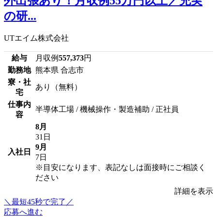
外出張あり！月収例55万円以上／充実
の研...
UTエイム株式会社
給与
月収例
557,373
円
勤務地
熊本県 合志市
寮・社
あり（無料）
宅
仕事内
半導体工場 / 機械操作・製造補助 / 正社員
容
8月
31日
9月
入社日
7日
※目安になります、表記なしは面接時にご相談く
ださい
詳細を表示
＼最短45秒で完了／
応募へ進む