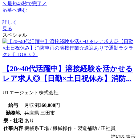
＼最短45秒で完了／
応募へ進む
詳しく
見る
スペシャル
【20~40代活躍中】溶接経験を活かせる
レア求人◎【日勤×土日祝休み】消防...
UTエージェント株式会社
給与
月収例
360,000
円
勤務地
兵庫県 三田市
寮・社宅
あり
仕事内容
機械系工場 / 機械操作・製造補助 / 正社員
詳細を表示