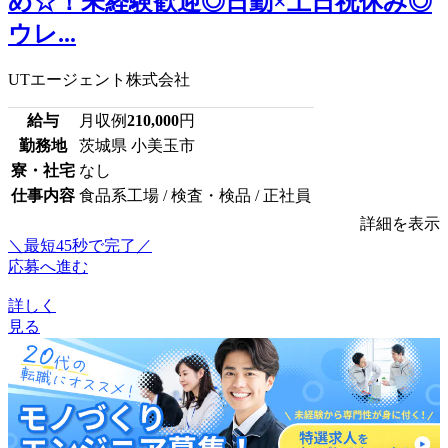
め☆！未経験歓迎◎日勤×土日祝休み◎
ウレ...
UTエージェント株式会社
給与
月収例
210,000
円
勤務地
茨城県 小美玉市
寮・社宅
なし
仕事内容
食品系工場 / 検査・検品 / 正社員
詳細を表示
＼最短45秒で完了／
応募へ進む
詳しく
見る