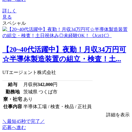
詳しく
見る
スペシャル
【20~40代活躍中】夜勤！月収34万円可
☆半導体製造装置の組立・検査！土...
UTエージェント株式会社
給与
月収例
342,000
円
勤務地
茨城県 つくば市
寮・社宅
あり
仕事内容
半導体工場 / 検査・検品 / 正社員
詳細を表示
＼最短45秒で完了／
応募へ進む