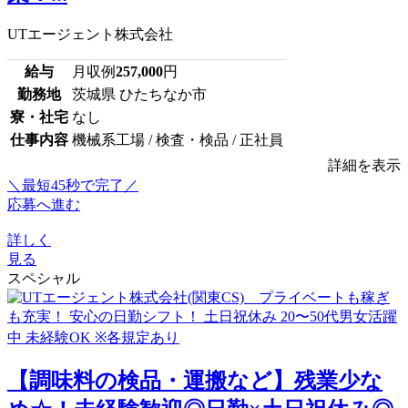
UTエージェント株式会社
給与
月収例
257,000
円
勤務地
茨城県 ひたちなか市
寮・社宅
なし
仕事内容
機械系工場 / 検査・検品 / 正社員
詳細を表示
＼最短45秒で完了／
応募へ進む
詳しく
見る
スペシャル
【調味料の検品・運搬など】残業少な