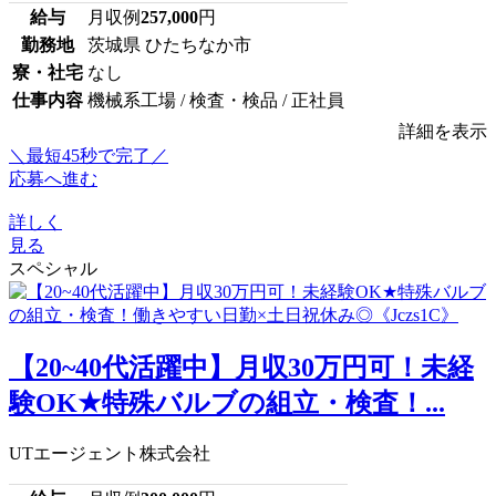
給与
月収例
257,000
円
勤務地
茨城県 ひたちなか市
寮・社宅
なし
仕事内容
機械系工場 / 検査・検品 / 正社員
詳細を表示
＼最短45秒で完了／
応募へ進む
詳しく
見る
スペシャル
【20~40代活躍中】月収30万円可！未経
験OK★特殊バルブの組立・検査！...
UTエージェント株式会社