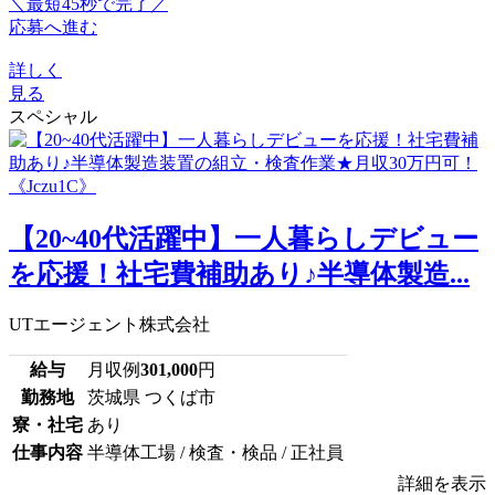
＼最短45秒で完了／
応募へ進む
詳しく
見る
スペシャル
【20~40代活躍中】一人暮らしデビュー
を応援！社宅費補助あり♪半導体製造...
UTエージェント株式会社
給与
月収例
301,000
円
勤務地
茨城県 つくば市
寮・社宅
あり
仕事内容
半導体工場 / 検査・検品 / 正社員
詳細を表示