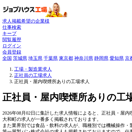
求人掲載希望の企業様
仕事検索
キープ
閲覧履歴
ログイン
会員登録
全国
茨城県
埼玉県
千葉県
東京都
神奈川県
静岡県
愛知県
京
工場・製造業求人
正社員の工場求人
正社員・屋内喫煙所ありの工場求人
正社員・屋内喫煙所ありの工場
2026年08月02日に集計した求人情報によると、正社員・屋内
大和町の求人が一番多く掲載されております。
また業界別では食品・飲料の求人が、職種別では機械操作・
第一屋製パン株式会社の求人も掲載されておりますので、仕