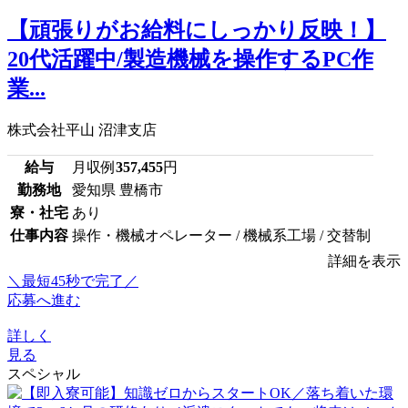
【頑張りがお給料にしっかり反映！】
20代活躍中/製造機械を操作するPC作
業...
株式会社平山 沼津支店
給与
月収例
357,455
円
勤務地
愛知県 豊橋市
寮・社宅
あり
仕事内容
操作・機械オペレーター / 機械系工場 / 交替制
詳細を表示
＼最短45秒で完了／
応募へ進む
詳しく
見る
スペシャル