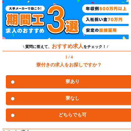
おすすめ求人
\ 質問に答えて、
をチェック！ /
1 / 4
寮付きの求人をお探しですか？
寮あり
寮なし
どちらでも可