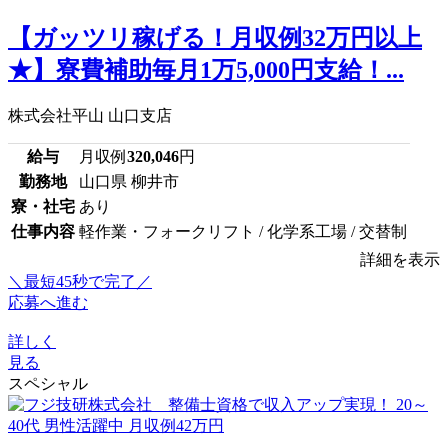
【ガッツリ稼げる！月収例32万円以上
★】寮費補助毎月1万5,000円支給！...
株式会社平山 山口支店
給与
月収例
320,046
円
勤務地
山口県 柳井市
寮・社宅
あり
仕事内容
軽作業・フォークリフト / 化学系工場 / 交替制
詳細を表示
＼最短45秒で完了／
応募へ進む
詳しく
見る
スペシャル