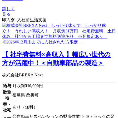
詳しく
見る
即入寮+入社前生活支援
【 社宅費無料×高収入 】幅広い世代の
方が活躍中！＜自動車部品の製造＞
株式会社BREXA Next
給与
月収例
310,000
円
勤務
福島県 桑折町
地
寮・
あり（無料）
社宅
◇自動車サスペンションの製造作業◇ ※トラックの足