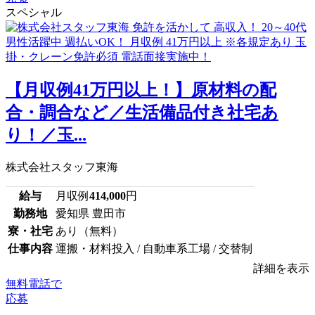
スペシャル
【月収例41万円以上！】原材料の配
合・調合など／生活備品付き社宅あ
り！／玉...
株式会社スタッフ東海
給与
月収例
414,000
円
勤務地
愛知県 豊田市
寮・社宅
あり（無料）
仕事内容
運搬・材料投入 / 自動車系工場 / 交替制
詳細を表示
無料電話で
応募