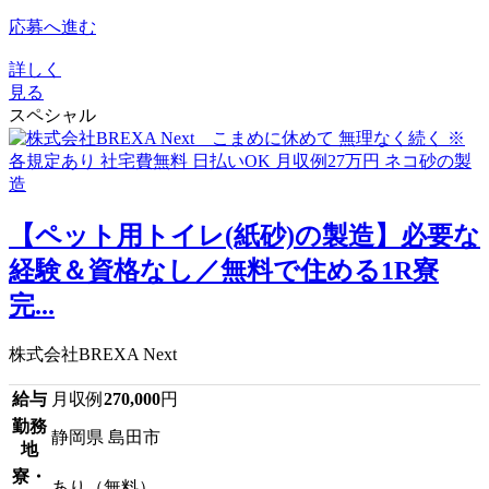
応募へ進む
詳しく
見る
スペシャル
【ペット用トイレ(紙砂)の製造】必要な
経験＆資格なし／無料で住める1R寮
完...
株式会社BREXA Next
給与
月収例
270,000
円
勤務
静岡県 島田市
地
寮・
あり（無料）