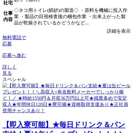
社宅
◇ネコ用トイレ(紙砂)の製造◇ ・原料を機械に投入作
仕事
業 ・製品の目視検査後の梱包作業 ・出来上がった製
内容
品が乾燥されているかどうかなど...
詳細を表示
無料電話で
応募
応募へ進む
詳しく
見る
スペシャル
【即入寮可能】★毎日ドリンク＆パン