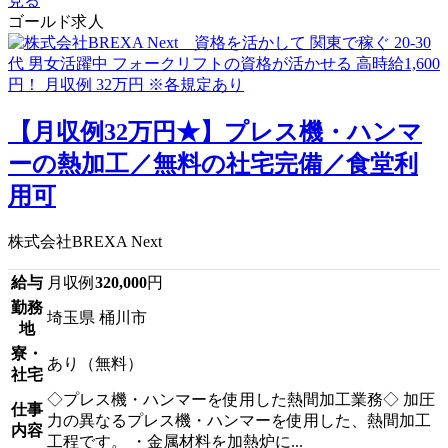
見る
ゴールド求人
【月収例32万円★】プレス機・ハンマ
ーの熱加工／無料の社宅完備／食堂利
用可
株式会社BREXA Next
給与
月収例
320,000
円
勤務
埼玉県 桶川市
地
寮・
あり（無料）
社宅
◇プレス機・ハンマーを使用した熱間加工業務◇ 加圧
仕事
力の異なるプレス機・ハンマーを使用した、熱間加工
内容
工程です。 ・金属材料を加熱炉に...