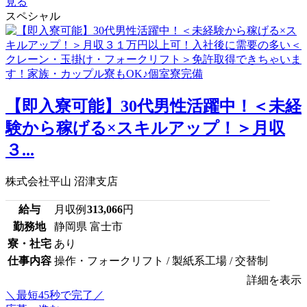
見る
スペシャル
【即入寮可能】30代男性活躍中！＜未経
験から稼げる×スキルアップ！＞月収
３...
株式会社平山 沼津支店
給与
月収例
313,066
円
勤務地
静岡県 富士市
寮・社宅
あり
仕事内容
操作・フォークリフト / 製紙系工場 / 交替制
詳細を表示
＼最短45秒で完了／