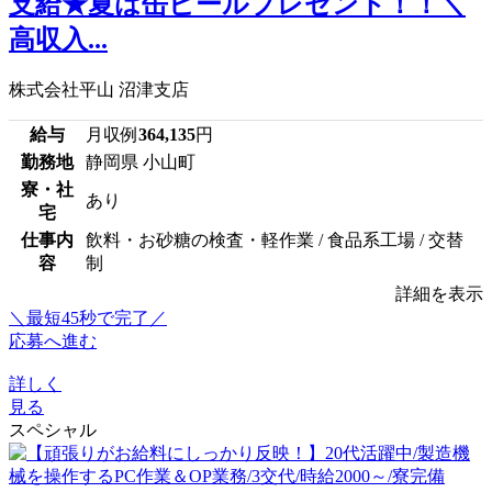
支給★夏は缶ビールプレゼント！！＼
高収入...
株式会社平山 沼津支店
給与
月収例
364,135
円
勤務地
静岡県 小山町
寮・社
あり
宅
仕事内
飲料・お砂糖の検査・軽作業 / 食品系工場 / 交替
容
制
詳細を表示
＼最短45秒で完了／
応募へ進む
詳しく
見る
スペシャル