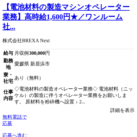
【電池材料の製造マシンオペレーター
業務】高時給1,600円★／ワンルーム
社...
株式会社BREXA Next
給与
月収例
300,000
円
勤務
愛媛県 新居浜市
地
寮・
あり（無料）
社宅
◇電池材料の製造オペレーター業務◇ 電池材料（ニッ
仕事
ケル）の製造に伴うオペレーター業務をお願いしま
内容
す。 原材料を粉砕機へ設置 ↓ 2...
詳細を表示
無料電話で
応募
応募へ進む