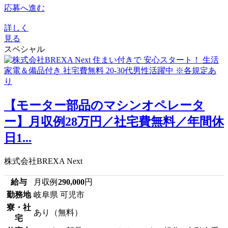
応募へ進む
詳しく
見る
スペシャル
【モーター部品のマシンオペレータ
ー】月収例28万円／社宅費無料／年間休
日1...
株式会社BREXA Next
給与
月収例
290,000
円
勤務地
岐阜県 可児市
寮・社
あり（無料）
宅