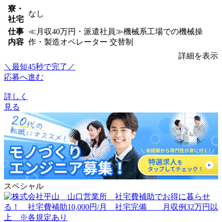
寮・
なし
社宅
仕事
≪月収40万円・派遣社員≫機械系工場での機械操
内容
作・製造オペレーター 交替制
詳細を表示
＼最短45秒で完了／
応募へ進む
詳しく
見る
スペシャル