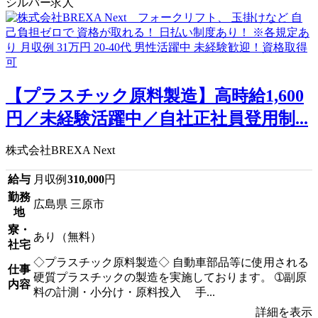
シルバー求人
【プラスチック原料製造】高時給1,600
円／未経験活躍中／自社正社員登用制...
株式会社BREXA Next
給与
月収例
310,000
円
勤務
広島県 三原市
地
寮・
あり（無料）
社宅
◇プラスチック原料製造◇ 自動車部品等に使用される
仕事
硬質プラスチックの製造を実施しております。 ➀副原
内容
料の計測・小分け・原料投入 手...
詳細を表示