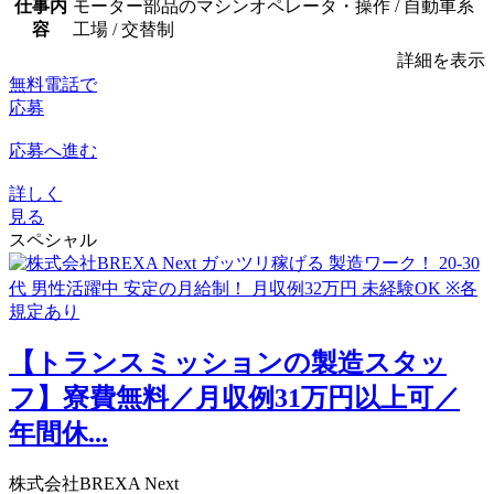
仕事内
モーター部品のマシンオペレータ・操作 / 自動車系
容
工場 / 交替制
詳細を表示
無料電話で
応募
応募へ進む
詳しく
見る
スペシャル
【トランスミッションの製造スタッ
フ】寮費無料／月収例31万円以上可／
年間休...
株式会社BREXA Next