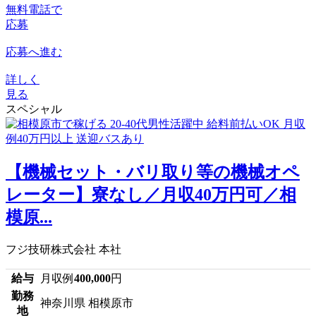
無料電話で
応募
応募へ進む
詳しく
見る
スペシャル
【機械セット・バリ取り等の機械オペ
レーター】寮なし／月収40万円可／相
模原...
フジ技研株式会社 本社
給与
月収例
400,000
円
勤務
神奈川県 相模原市
地