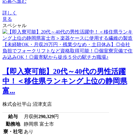
応募へ進む
詳しく
見る
スペシャル
【即入寮可能】20代～40代の男性活躍
中！＜移住県ランキング上位の静岡県
富...
株式会社平山 沼津支店
給与
月収例
290,329
円
勤務地
静岡県 富士市
寮・社宅
あり