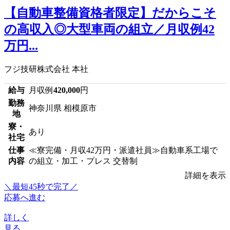
【自動車整備資格者限定】だからこそ
の高収入◎大型車両の組立／月収例42
万円...
フジ技研株式会社 本社
給与
月収例
420,000
円
勤務
神奈川県 相模原市
地
寮・
あり
社宅
仕事
≪寮完備・月収42万円・派遣社員≫自動車系工場で
内容
の組立・加工・プレス 交替制
詳細を表示
＼最短45秒で完了／
応募へ進む
詳しく
見る