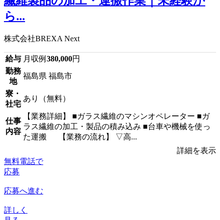
繊維製品の加工・運搬作業｜未経験か
ら...
株式会社BREXA Next
給与
月収例
380,000
円
勤務
福島県 福島市
地
寮・
あり（無料）
社宅
【業務詳細】 ■ガラス繊維のマシンオペレーター ■ガ
仕事
ラス繊維の加工・製品の積み込み ■台車や機械を使っ
内容
た運搬 【業務の流れ】 ▽高...
詳細を表示
無料電話で
応募
応募へ進む
詳しく