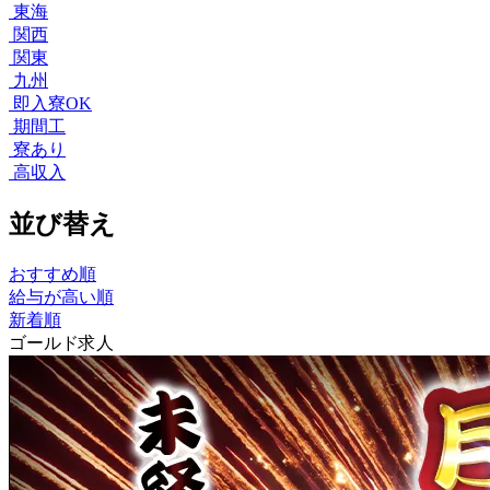
東海
関西
関東
九州
即入寮OK
期間工
寮あり
高収入
並び替え
おすすめ順
給与が高い順
新着順
ゴールド求人