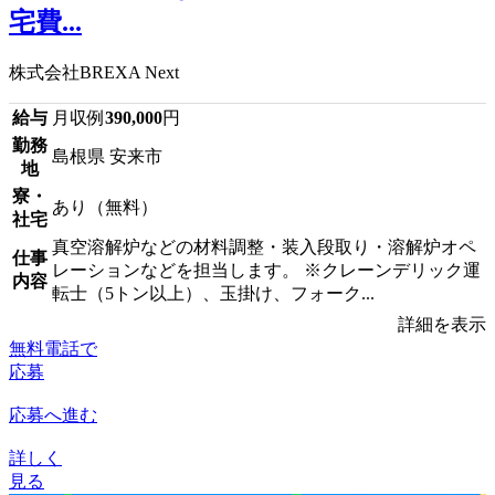
宅費...
株式会社BREXA Next
給与
月収例
390,000
円
勤務
島根県 安来市
地
寮・
あり（無料）
社宅
真空溶解炉などの材料調整・装入段取り・溶解炉オペ
仕事
レーションなどを担当します。 ※クレーンデリック運
内容
転士（5トン以上）、玉掛け、フォーク...
詳細を表示
無料電話で
応募
応募へ進む
詳しく
見る