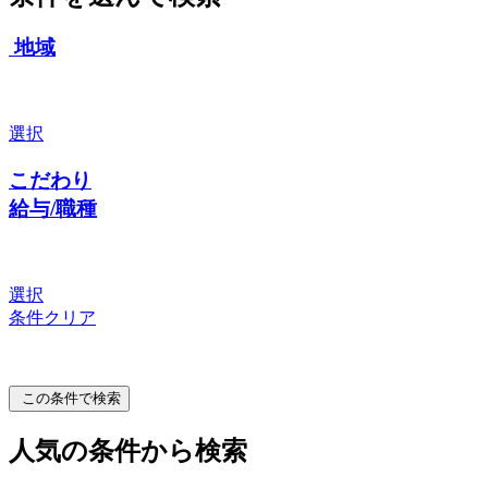
地域
選択
こだわり
給与/職種
選択
条件クリア
この条件で検索
人気の条件から検索