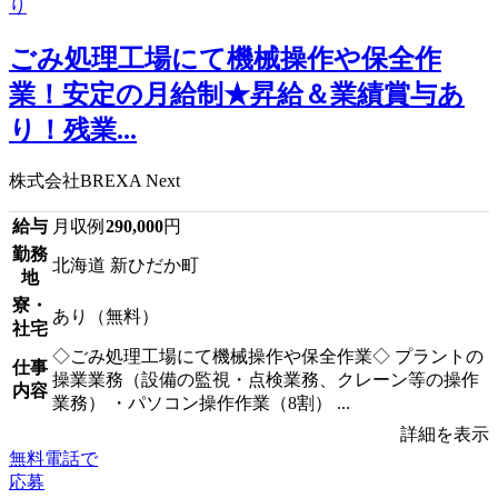
ごみ処理工場にて機械操作や保全作
業！安定の月給制★昇給＆業績賞与あ
り！残業...
株式会社BREXA Next
給与
月収例
290,000
円
勤務
北海道 新ひだか町
地
寮・
あり（無料）
社宅
◇ごみ処理工場にて機械操作や保全作業◇ プラントの
仕事
操業業務（設備の監視・点検業務、クレーン等の操作
内容
業務） ・パソコン操作作業（8割） ...
詳細を表示
無料電話で
応募