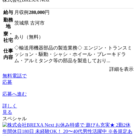
給与
月収例
280,000
円
勤務
茨城県 古河市
地
寮・
あり（無料）
社宅
◇輸送用機器部品の製造業務◇ エンジン・トランスミ
仕事
ッション・駆動・シャシ・ホイール・ブレーキドラ
内容
ム・アルミタンク等の部品を製造しており...
詳細を表示
無料電話で
応募
応募へ進む
詳しく
見る
スペシャル