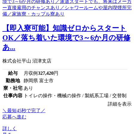
【即入寮可能】知識ゼロからスタート
OK／落ち着いた環境で3～6か月の研修
あ...
株式会社平山 沼津支店
給与
月収例
327,420
円
勤務地
静岡県 富士市
寮・社宅
あり
仕事内容
トイレの操作・機械の操作 / 製紙系工場 / 交替制
詳細を表示
＼最短45秒で完了／
応募へ進む
詳しく