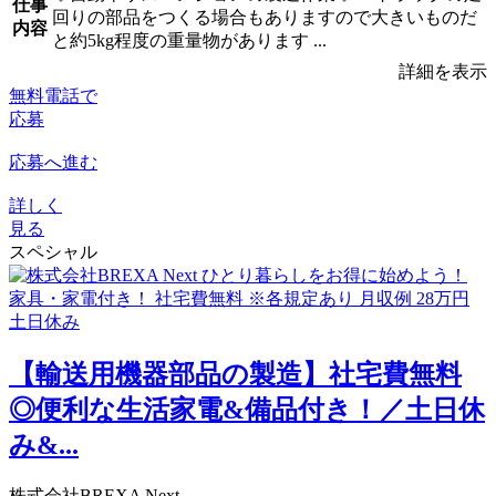
仕事
回りの部品をつくる場合もありますので大きいものだ
内容
と約5kg程度の重量物があります ...
詳細を表示
無料電話で
応募
応募へ進む
詳しく
見る
スペシャル
【輸送用機器部品の製造】社宅費無料
◎便利な生活家電&備品付き！／土日休
み&...
株式会社BREXA Next