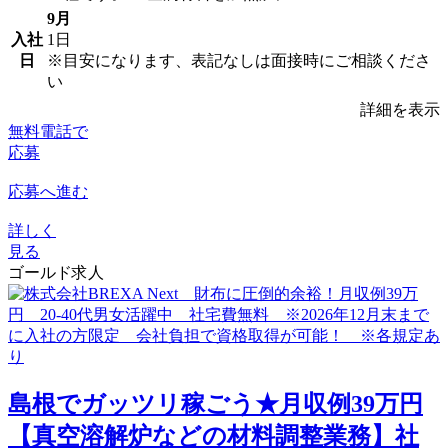
9月
入社
1日
日
※目安になります、表記なしは面接時にご相談くださ
い
詳細を表示
無料電話で
応募
応募へ進む
詳しく
見る
ゴールド求人
島根でガッツリ稼ごう★月収例39万円
【真空溶解炉などの材料調整業務】社